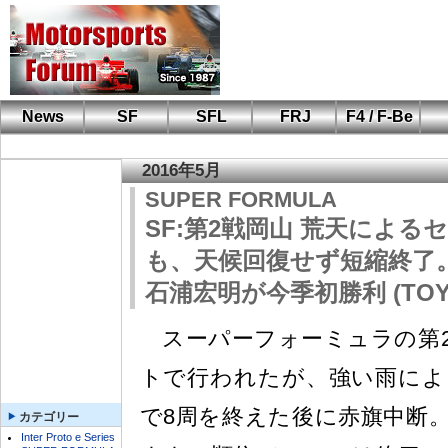
News
SF
SFL
FRJ
F4 / F-Be
F110 CUP
FIA-F4
F-Beat
も
SF
鈴
筑
S
A
2016年5月
SUPER FORMULA
SF:第2戦岡山 荒天によ
も、天候回復せず短縮終了
石浦宏明が今季初勝利 (TOY
スーパーフォーミュラの第2
トで行われたが、強い雨によ
で8周を終えた後に赤旗中断
カテゴリー
Inter Proto e Series