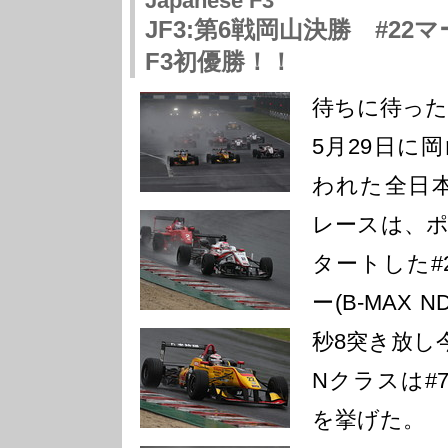
Japanese F3
JF3:第6戦岡山決勝 #2
F3初優勝！！
待ちに待った
5月29日に
われた全日本
レースは、
タートした#
ー(B-MAX 
秒8突き放し
Nクラスは#
を挙げた。