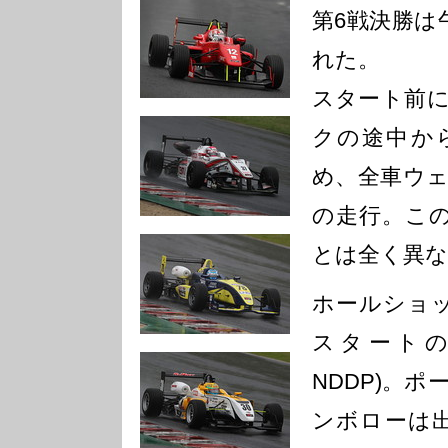
第6戦決勝は
れた。
スタート前
クの途中か
め、全車ウ
の走行。こ
とは全く異な
ホールショ
スタートの#
NDDP)。
ンボローは