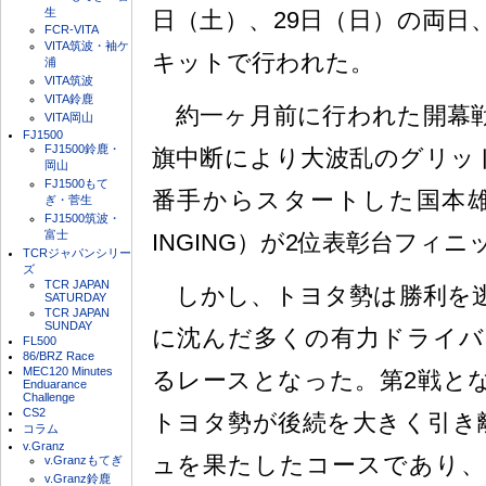
生
日（土）、29日（日）の両日
FCR-VITA
VITA筑波・袖ケ
キットで行われた。
浦
VITA筑波
VITA鈴鹿
約一ヶ月前に行われた開幕戦
VITA岡山
FJ1500
FJ1500鈴鹿・
旗中断により大波乱のグリッ
岡山
FJ1500もて
番手からスタートした国本雄資（
ぎ・菅生
FJ1500筑波・
富士
INGING）が2位表彰台フィ
TCRジャパンシリー
ズ
TCR JAPAN
しかし、トヨタ勢は勝利を逃
SATURDAY
TCR JAPAN
SUNDAY
に沈んだ多くの有力ドライバ
FL500
86/BRZ Race
MEC120 Minutes
るレースとなった。第2戦と
Enduarance
Challenge
CS2
トヨタ勢が後続を大きく引き離
コラム
v.Granz
ュを果たしたコースであり、
v.Granzもてぎ
v.Granz鈴鹿