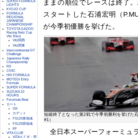
ままの順位でレースは終了。
SUPER FORMULA
LIGHTS
KYOJO CUP
スタートした石浦宏明（P.MU/C
FORMULA
REGIONAL
JAPANESE
CHAMPIONSHIP
が今季初優勝を挙げた。
TOYOTA GAZOO
Racing Netz Cup
Vitz Race
Vitz関西
Vitz関東
Intercontinental GT
Challenge
Japanese Rally
Championship
RS
CIVIC
HIX FORMULA
MOTEGI Entry
Formula
SUPER FORMULA
SUZUKA 10
HOURS
Forumula Beat
カート
OK
カデット
短縮終了となった第2戦で今季初勝利を挙げた石浦宏明
FS125東地域
#1）
FS125西地域
KF
全日本スーパーフォーミュラ選
VITA CLUB
VITAもてぎ・菅