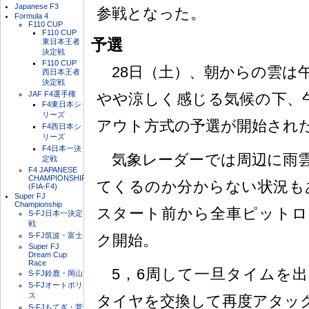
Japanese F3
参戦となった。
Formula 4
F110 CUP
F110 CUP
予選
東日本王者
決定戦
F110 CUP
28日（土）、朝からの雲は
西日本王者
決定戦
JAF F4選手権
やや涼しく感じる気候の下、午
F4東日本シ
リーズ
アウト方式の予選が開始され
F4西日本シ
リーズ
F4日本一決
気象レーダーでは周辺に雨雲
定戦
F4 JAPANESE
CHAMPIONSHIP
てくるのか分からない状況も
(FIA-F4)
Super FJ
Championship
スタート前から全車ピットロ
S-FJ日本一決定
戦
S-FJ筑波・富士
ク開始。
Super FJ
Dream Cup
Race
5，6周して一旦タイムを出
S-FJ鈴鹿・岡山
S-FJオートポリ
ス
タイヤを交換して再度アタッ
S-FJもてぎ・菅