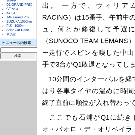
JAPAN
出。 一方で、ウィリアム
D1 GRAND PRIX
GT Asia
K4-GP
RACING）は15番手、午前
JAF Grand Prix
SUZUKA 1000km
FUJI 1000km
ュ、何とか修復して予選
Solar Car Race
その他
（SUNOCO TEAM LEMA
ニュース内検索
ー走行でスピンを喫した中山 
手で3台がQ1敗退となってし
10分間のインターバルを経て
はり各車タイヤの温めに時間
終了直前に順位が入れ替わっ
ここでも石浦がQ1に続き
オ・パオロ・デ・オリベイラ（ITO