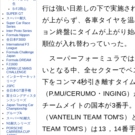
生
行は強い日差しの下で実施さ
S-FJ岡山
SUPER GT
が上がらず、各車タイヤを温
スーパー耐久
Super Car Race
Series
ョン終盤にタイムが上がり始
Inter Proto Series
Formula Nippon
全日本F3000
順位が入れ替わっていった。
International F3
League
Formula Challenge
Japan
スーパーフォーミュラでは
Formula DREAM
FJ1600
いとなる中、全セクターでベ
JAPAN LE MANS
CHALLENGE
インターサーキット
下をコンマ4秒引き離すタイ
リーグ
JSPC
全日本GT選手権
（P.MU/CERUMO・INGI
富士ロングディスタ
ンスシリーズ
チームメイトの国本が3番手
Japan Touring Car
Championship
グループA
（VANTELIN TEAM TOM'
スーパーN1耐久
N1耐久シリーズ
TEAM TOM'S）は13，1
PORSCHE
CARRERA CUP