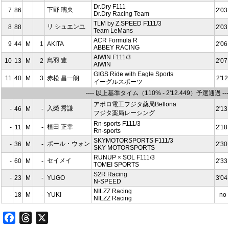
Dr.Dry F111
下野 璃央
7
86
2'03
Dr.Dry Racing Team
TLM by Z.SPEED F111/3
リ シュエンユ
8
88
2'03
Team LeMans
ACR Formula R
9
44
M
1
AKITA
2'06
ABBEY RACING
AIWIN F111/3
鳥羽 豊
10
13
M
2
2'07
AIWIN
GIGS Ride with Eagle Sports
11
40
M
3
⾚松 昌⼀朗
2'12
イーグルスポーツ
---- 以上基準タイム（110% - 2'12.449）予選通過 ---
アポロ電工フジタ薬局Bellona
入榮 秀謙
-
46
M
-
2'13
フジタ薬局レーシング
Rn-sports F111/3
植田 正幸
-
11
M
-
2'18
Rn-sports
SKYMOTORSPORTS F111/3
ポール・ウォン
-
36
M
-
2'30
SKY MOTORSPORTS
RUNUP × SOL F111/3
セイメイ
-
60
M
-
2'33
TOMEI SPORTS
S2R Racing
-
23
M
-
YUGO
3'04
N-SPEED
NILZZ Racing
-
18
M
-
YUKI
no 
NILZZ Racing
Facebook
Threads
X