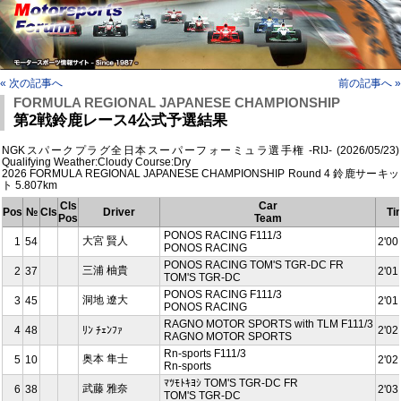
« 次の記事へ
前の記事へ »
FORMULA REGIONAL JAPANESE CHAMPIONSHIP
第2戦鈴鹿レース4公式予選結果
NGKスパークプラグ全日本スーパーフォーミュラ選手権 -RIJ- (2026/05/23)
Qualifying Weather:Cloudy Course:Dry
2026 FORMULA REGIONAL JAPANESE CHAMPIONSHIP Round 4 鈴鹿サーキッ
ト 5.807km
Cls
Car
Pos
№
Cls
Driver
Ti
Pos
Team
PONOS RACING F111/3
大宮 賢人
1
54
2'00
PONOS RACING
PONOS RACING TOM'S TGR-DC FR
三浦 柚貴
2
37
2'01
TOM'S TGR-DC
PONOS RACING F111/3
洞地 遼⼤
3
45
2'01
PONOS RACING
RAGNO MOTOR SPORTS with TLM F111/3
4
48
ﾘﾝ ﾁｪﾝﾌｧ
2'02
RAGNO MOTOR SPORTS
Rn-sports F111/3
奥本 隼士
5
10
2'02
Rn-sports
ﾏﾂﾓﾄｷﾖｼ TOM'S TGR-DC FR
武藤 雅奈
6
38
2'03
TOM'S TGR-DC