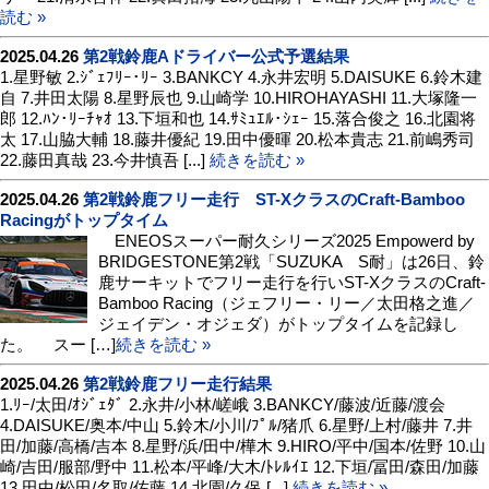
読む »
2025.04.26
第2戦鈴鹿Aドライバー公式予選結果
1.星野敏 2.ｼﾞｪﾌﾘｰ･ﾘｰ 3.BANKCY 4.永井宏明 5.DAISUKE 6.鈴木建
自 7.井田太陽 8.星野辰也 9.山崎学 10.HIROHAYASHI 11.大塚隆一
郎 12.ﾊﾝ･ﾘｰﾁｬｵ 13.下垣和也 14.ｻﾐｭｴﾙ･ｼｪｰ 15.落合俊之 16.北園将
太 17.山脇大輔 18.藤井優紀 19.田中優暉 20.松本貴志 21.前嶋秀司
22.藤田真哉 23.今井慎吾 [...]
続きを読む »
2025.04.26
第2戦鈴鹿フリー走行 ST-XクラスのCraft-Bamboo
Racingがトップタイム
ENEOSスーパー耐久シリーズ2025 Empowerd by
BRIDGESTONE第2戦「SUZUKA S耐」は26日、鈴
鹿サーキットでフリー走行を行いST-XクラスのCraft-
Bamboo Racing（ジェフリー・リー／太田格之進／
ジェイデン・オジェダ）がトップタイムを記録し
た。 スー […]
続きを読む »
2025.04.26
第2戦鈴鹿フリー走行結果
1.ﾘｰ/太田/ｵｼﾞｪﾀﾞ 2.永井/小林/嵯峨 3.BANKCY/藤波/近藤/渡会
4.DAISUKE/奥本/中山 5.鈴木/小川/ﾌﾟﾙ/猪爪 6.星野/上村/藤井 7.井
田/加藤/高橋/吉本 8.星野/浜/田中/樺木 9.HIRO/平中/国本/佐野 10.山
崎/吉田/服部/野中 11.松本/平峰/大木/ﾄﾚﾙｲｴ 12.下垣/冨田/森田/加藤
13.田中/松田/名取/佐藤 14.北園/久保 [...]
続きを読む »