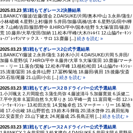
2025.03.23
第1戦もてぎレース2決勝結果
1.BANKCY/藤波/近藤/渡会 2.DAISUKE/片岡/奥本/中山 3.永井/蒲生/
小林/嵯峨 4.星野/上村/藤井 5.井田/加藤/高橋/吉本 6.星野/浜/田中/樺
木 7.山崎/吉田/服部/野中 8.HIRO/平中/国本/佐野 9.大塚/富田/篠原/
荒 10.藤井/大草/安田/加納 11.松本/平峰/大木/ﾄﾚﾙｲｴ 12.山脇/ｳｫｰｷﾝｼ
ｮｰ/ﾌﾞﾚｯｻﾝ/マックス・サロ 13.齋藤 [...]
続きを読む »
2025.03.23
第1戦もてぎレース2公式予選結果
1.BANKCY/藤波 2.永井/蒲生 3.鈴木/小川 4.DAISUKE/片岡 5.井田/
加藤 6.星野/浜 7.HIRO/平中 8.藤井/大草 9.大塚/富田 10.齋藤/マーチ
ー・リー 11.落合/箕輪 12.松本/平峰 13.植松/松田 14.山脇/ｳｫｰｷﾝｼｮｰ
15.清瀧/冨田 16.金井/山野 17.冨桝/菊地 18.藤田/眞田 19.後藤/安斎
20.石垣/尾藤 21.山田/小出 [...]
続きを読む »
2025.03.23
第1戦もてぎレース2 Bドライバー公式予選結果
1.小川颯太 2.片岡龍也 3.蒲生尚弥 4.藤波清斗 5.加藤寛規 6.浜健二
7.平中克幸 8.冨田自然 9.大草りき 10.平峰一貴 11.富田竜一郎 12.ｼｮ
ｰﾝ･ｳｫｰｷﾝｼｮｰ 13.松田次生 14.箕輪卓也 15.マーチー・リー 16.菊地
靖 17.小出峻 18.山野哲也 19.鈴木斗輝哉 20.清水啓伸 21.眞田拓海
22.安斎景介 23.山下健太 24.尾藤成 25.長島正明 [...]
続きを読む »
2025.03.23
第1戦もてぎレース2 Aドライバー公式予選結果
1.BANKCY 2.永井宏明 3.鈴木建自 4.DAISUKE 5.井田太陽 6.星野辰