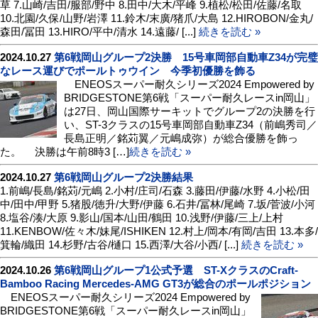
草 7.山崎/吉田/服部/野中 8.田中/大木/平峰 9.植松/松田/佐藤/名取
10.北園/久保/山野/岩澤 11.鈴木/末廣/猪爪/大島 12.HIROBON/金丸/
森田/冨田 13.HIRO/平中/清水 14.遠藤/ [...]
続きを読む »
2024.10.27
第6戦岡山グループ2決勝 15号車岡部自動車Z34が完璧
なレース運びでポールトゥウイン 今季初優勝を飾る
ENEOSスーパー耐久シリーズ2024 Empowered by
BRIDGESTONE第6戦「スーパー耐久レースin岡山」
は27日、岡山国際サーキットでグループ2の決勝を行
い、ST-3クラスの15号車岡部自動車Z34（前嶋秀司／
長島正明／銘苅翼／元嶋成弥）が総合優勝を飾っ
た。 決勝は午前8時3 […]
続きを読む »
2024.10.27
第6戦岡山グループ2決勝結果
1.前嶋/長島/銘苅/元嶋 2.小村/庄司/石森 3.藤田/伊藤/水野 4.小松/田
中/田中/甲野 5.猪股/徳升/大野/伊藤 6.石井/冨林/尾崎 7.坂/菅波/小河
8.塩谷/湊/大原 9.影山/国本/山田/鶴田 10.浅野/伊藤/三上/上村
11.KENBOW/佐々木/妹尾/ISHIKEN 12.村上/岡本/有岡/吉田 13.本多/
箕輪/織田 14.杉野/古谷/樋口 15.西澤/大谷/小西/ [...]
続きを読む »
2024.10.26
第6戦岡山グループ1公式予選 ST-XクラスのCraft-
Bamboo Racing Mercedes-AMG GT3が総合のポールポジション
ENEOSスーパー耐久シリーズ2024 Empowered by
BRIDGESTONE第6戦「スーパー耐久レースin岡山」