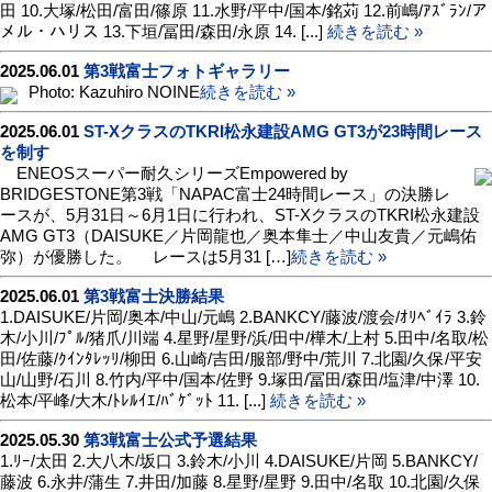
田 10.大塚/松田/富田/篠原 11.水野/平中/国本/銘苅 12.前嶋/ｱｽﾞﾗﾝ/ア
メル・ハリス 13.下垣/冨田/森田/永原 14. [...]
続きを読む »
2025.06.01
第3戦富士フォトギャラリー
Photo: Kazuhiro NOINE
続きを読む »
2025.06.01
ST-XクラスのTKRI松永建設AMG GT3が23時間レース
を制す
ENEOSスーパー耐久シリーズEmpowered by
BRIDGESTONE第3戦「NAPAC富士24時間レース」の決勝レ
ースが、5月31日～6月1日に行われ、ST-XクラスのTKRI松永建設
AMG GT3（DAISUKE／片岡龍也／奥本隼士／中山友貴／元嶋佑
弥）が優勝した。 レースは5月31 […]
続きを読む »
2025.06.01
第3戦富士決勝結果
1.DAISUKE/片岡/奥本/中山/元嶋 2.BANKCY/藤波/渡会/ｵﾘﾍﾞｲﾗ 3.鈴
木/小川/ﾌﾟﾙ/猪爪/川端 4.星野/星野/浜/田中/樺木/上村 5.田中/名取/松
田/佐藤/ｸｲﾝﾀﾚｯﾘ/柳田 6.山崎/吉田/服部/野中/荒川 7.北園/久保/平安
山/山野/石川 8.竹内/平中/国本/佐野 9.塚田/冨田/森田/塩津/中澤 10.
松本/平峰/大木/ﾄﾚﾙｲｴ/ﾊﾞｹﾞｯﾄ 11. [...]
続きを読む »
2025.05.30
第3戦富士公式予選結果
1.ﾘｰ/太田 2.大八木/坂口 3.鈴木/小川 4.DAISUKE/片岡 5.BANKCY/
藤波 6.永井/蒲生 7.井田/加藤 8.星野/星野 9.田中/名取 10.北園/久保