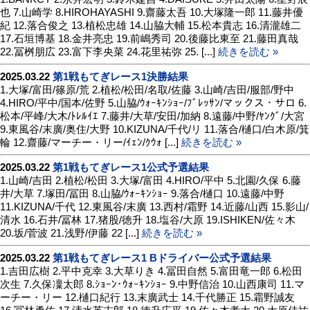
也 7.山崎学 8.HIROHAYASHI 9.齋藤太吾 10.大塚隆一郎 11.藤井優
紀 12.落合俊之 13.植松忠雄 14.山脇大輔 15.松本貴志 16.清瀧雄二
17.石垣博基 18.金井亮忠 19.前嶋秀司 20.後藤比東至 21.藤田真哉
22.冨桝朋広 23.富下李央菜 24.花里祐弥 25. [...]
続きを読む »
2025.03.22
第1戦もてぎレース1決勝結果
1.大塚/富田/篠原/荒 2.植松/松田/名取/佐藤 3.山崎/吉田/服部/野中
4.HIRO/平中/国本/佐野 5.山脇/ｳｫｰｷﾝｼｮｰ/ﾌﾞﾚｯｻﾝ/マックス・サロ 6.
松本/平峰/大木/ﾄﾚﾙｲｴ 7.藤井/大草/安田/加納 8.遠藤/中野/ﾔﾝｸﾞ/大宮
9.東風谷/末廣/奥住/大野 10.KIZUNA/千代/リ 11.落合/樋口/白木原/箕
輪 12.齋藤/マーチー・リー/ｲｪﾝ/ｸｳｫ [...]
続きを読む »
2025.03.22
第1戦もてぎレース1公式予選結果
1.山崎/吉田 2.植松/松田 3.大塚/富田 4.HIRO/平中 5.北園/久保 6.藤
井/大草 7.塚田/冨田 8.山脇/ｳｫｰｷﾝｼｮｰ 9.落合/樋口 10.遠藤/中野
11.KIZUNA/千代 12.東風谷/末廣 13.西村/霜野 14.近藤/山西 15.影山/
清水 16.石井/冨林 17.猪股/徳升 18.塩谷/大原 19.ISHIKEN/佐々木
20.坂/菅波 21.浅野/伊藤 22 [...]
続きを読む »
2025.03.22
第1戦もてぎレース1 Bドライバー公式予選結果
1.吉田広樹 2.平中克幸 3.大草りき 4.冨田自然 5.富田竜一郎 6.松田
次生 7.久保凜太郎 8.ｼｮｰﾝ･ｳｫｰｷﾝｼｮｰ 9.中野信治 10.山西康司 11.マ
ーチー・リー 12.樋口紀行 13.末廣武士 14.千代勝正 15.霜野誠友