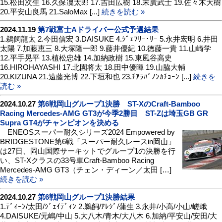
15.松田次生 16.久保凜太郎 17.吉田広樹 18.末廣武士 19.佐々木大樹
20.平安山良馬 21.SaloMax [...]
続きを読む »
2024.11.19
第7戦富士Aドライバー公式予選結果
1.鵜飼龍太 2.今田信宏 3.DAISUKE 4.ｼﾞｪﾌﾘｰ･ﾘｰ 5.永井宏明 6.井田
太陽 7.加藤恵三 8.大塚隆一郎 9.藤井優紀 10.徳藤一貴 11.山崎学
12.平手晃平 13.植松忠雄 14.加納政樹 15.東風谷高史
16.HIROHAYASHI 17.北園将太 18.田中優暉 19.山脇大輔
20.KIZUNA 21.遠藤光博 22.下垣和也 23.ﾁｱﾗﾊﾞﾉﾝｶﾁｮｰﾝ [...]
続きを
読む »
2024.10.27
第6戦岡山グループ1決勝 ST-XのCraft-Bamboo
Racing Mercedes-AMG GT3が今季2勝目 ST-Zは埼玉GB GR
Supra GT4がチャンピオンを決める
ENEOSスーパー耐久シリーズ2024 Empowered by
BRIDGESTONE第6戦「スーパー耐久レースin岡山」
は27日、岡山国際サーキットでグループ1の決勝を行
い、ST-Xクラスの33号車Craft-Bamboo Racing
Mercedes-AMG GT3（チェン・ディーン／太田 […]
続きを読む »
2024.10.27
第6戦岡山グループ1決勝結果
1.ﾃﾞｨｰﾝ/太田/ｼﾞｪｲﾃﾞｨﾝ 2.鵜飼/ｱﾚｼﾞ/蒲生 3.永井/小高/小山/嵯峨
4.DAISUKE/元嶋/中山 5.大八木/青木/大八木 6.加納/平安山/安田/大