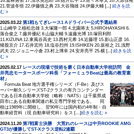
16.冨林勇佑 17.清水英志郎 18.徳升広平 19.佐々木孝太 20.大原佳祐
21.菅波冬悟 22.伊藤慎之典 23.大谷飛雄 24.伊藤大輔 [...]
続きを読
む »
2025.03.22
第1戦もてぎレース1 Aドライバー公式予選結果
1.山崎学 2.植松忠雄 3.大塚隆一郎 4.北園将太 5.HIROHAYASHI 6.
落合俊之 7.藤井優紀 8.山脇大輔 9.遠藤光博 10.塚田利郎
11.KIZUNA 12.東風谷高史 13.西村元希 14.近藤理 15.影山正彦 16.
猪股京介 17.石井宏尚 18.塩谷烈州 19.ISHIKEN 20.坂裕之 21.浅野
武夫 22.ジョニー小倉 23.村上博幸 24.安井亮平 25.横 [...]
続きを読
む »
2025.02.17
レースの現場で技術を磨く日本自動車大学校訪問 金
井亮忠モータースポーツ科長「フォーミュラBeatは最高の教育素
材」
Formula Beat 地方選手権シリーズ（F-Be）及びス
ーパー耐久シリーズST-2クラスの有力コンテンダー
である日本自動車大学校（略称：NATS）は千葉県成
田市にある自動車関連の私立専門学校である。 同
校は1989年に開校し、翌90年には国内初の4年制・自
動車経営科（現 自動車研究科）をス […]
続きを読む »
2024.11.20
第7戦富士決勝 大荒れのレースは中升ROOKIE AMG
GT3が優勝してST-Xクラス逆転2連覇