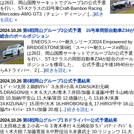
は26日、岡山国際サーキットでグループ1の公式予選
を行い、ST-Xクラスの33号車Craft-Bamboo Racing
Mercedes-AMG GT3（チェン・ディーン／ […]
続き
を読む »
2024.10.26
第6戦岡山グループ2公式予選 15号車岡部自動車Z34が
総合のポールポジション
ENEOSスーパー耐久シリーズ2024 Empowered by
BRIDGESTONE第6戦「スーパー耐久レースin岡山」
は26日、岡山国際サーキットでグループ2の公式予選
を行い、ST-3クラスの岡部自動車Z34が総合のポール
ポジションを獲得した。 公式予選は午後1時40分か
らAドライバー、2 […]
続きを読む »
2024.10.26
第6戦岡山グループ1公式予選結果
1.ﾃﾞｨｰﾝ/太田 2.鵜飼/ｱﾚｼﾞ 3.永井/小高 4.DAISUKE/元嶋
5.DRAGON/佐々木 6.大八木/青木 7.井田/加藤 8.遠藤/中野 9.山崎/吉
田 10.加納/平安山 11.大塚/富田 12.徳藤/たしろ 13.鈴木/末廣
14.KIZUNA/リ 15.田中/大木 16.HIROBON/金丸 17.HIRO/平中 18.山
脇/ｳｫｰｷﾝｼｮｰ 19.ﾁｪ/加藤 20.植 [...]
続きを読む »
2024.10.26
第6戦岡山グループ1 Bドライバー公式予選結果
1.太田格之進 2.小高一斗 3.青木孝行 4.元嶋佑弥 5.ｼﾞｭﾘｱｰﾉ･ｱﾚｼﾞ 6.
佐々木大樹 7.加藤寛規 8.中野信治 9.末廣武士 10.リジョンウ 11.大