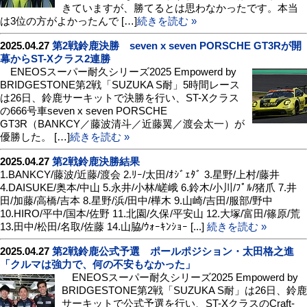
きていますが、勝てるとは思わなかったです。本当
は3位の方がよかったんで […]
続きを読む »
2025.04.27
第2戦鈴鹿決勝 seven x seven PORSCHE GT3Rが開
幕からST-Xクラス2連勝
ENEOSスーパー耐久シリーズ2025 Empowerd by
BRIDGESTONE第2戦「SUZUKA S耐」5時間レース
は26日、鈴鹿サーキットで決勝を行い、ST-Xクラス
の666号車seven x seven PORSCHE
GT3R（BANKCY／藤波清斗／近藤翼／渡会太一）が
優勝した。 […]
続きを読む »
2025.04.27
第2戦鈴鹿決勝結果
1.BANKCY/藤波/近藤/渡会 2.ﾘｰ/太田/ｵｼﾞｪﾀﾞ 3.星野/上村/藤井
4.DAISUKE/奥本/中山 5.永井/小林/嵯峨 6.鈴木/小川/ﾌﾟﾙ/猪爪 7.井
田/加藤/高橋/吉本 8.星野/浜/田中/樺木 9.山崎/吉田/服部/野中
10.HIRO/平中/国本/佐野 11.北園/久保/平安山 12.大塚/富田/篠原/荒
13.田中/松田/名取/佐藤 14.山脇/ｳｫｰｷﾝｼｮｰ [...]
続きを読む »
2025.04.27
第2戦鈴鹿公式予選 ポールポジション・太田格之進
「クルマは強力で、何の不安もなかった」
ENEOSスーパー耐久シリーズ2025 Empowerd by
BRIDGESTONE第2戦「SUZUKA S耐」は26日、鈴鹿
サーキットで公式予選を行い、ST-XクラスのCraft-