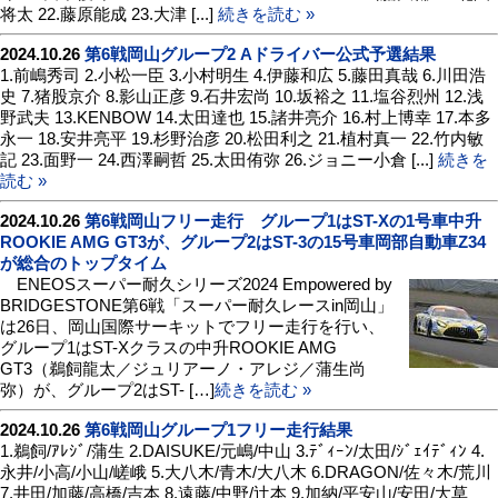
将太 22.藤原能成 23.大津 [...]
続きを読む »
2024.10.26
第6戦岡山グループ2 Aドライバー公式予選結果
1.前嶋秀司 2.小松一臣 3.小村明生 4.伊藤和広 5.藤田真哉 6.川田浩
史 7.猪股京介 8.影山正彦 9.石井宏尚 10.坂裕之 11.塩谷烈州 12.浅
野武夫 13.KENBOW 14.太田達也 15.諸井亮介 16.村上博幸 17.本多
永一 18.安井亮平 19.杉野治彦 20.松田利之 21.植村真一 22.竹内敏
記 23.面野一 24.西澤嗣哲 25.太田侑弥 26.ジョニー小倉 [...]
続きを
読む »
2024.10.26
第6戦岡山フリー走行 グループ1はST-Xの1号車中升
ROOKIE AMG GT3が、グループ2はST-3の15号車岡部自動車Z34
が総合のトップタイム
ENEOSスーパー耐久シリーズ2024 Empowered by
BRIDGESTONE第6戦「スーパー耐久レースin岡山」
は26日、岡山国際サーキットでフリー走行を行い、
グループ1はST-Xクラスの中升ROOKIE AMG
GT3（鵜飼龍太／ジュリアーノ・アレジ／蒲生尚
弥）が、グループ2はST- […]
続きを読む »
2024.10.26
第6戦岡山グループ1フリー走行結果
1.鵜飼/ｱﾚｼﾞ/蒲生 2.DAISUKE/元嶋/中山 3.ﾃﾞｨｰﾝ/太田/ｼﾞｪｲﾃﾞｨﾝ 4.
永井/小高/小山/嵯峨 5.大八木/青木/大八木 6.DRAGON/佐々木/荒川
7.井田/加藤/高橋/吉本 8.遠藤/中野/辻本 9.加納/平安山/安田/大草