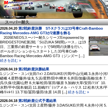
スーパー耐久
2026.04.20
第2戦鈴鹿決勝 ST-Xクラスは33号車Craft-Bamboo
Racing Mercedes-AMG GT3が2連勝を飾る
2026ENEOSスーパー耐久シリーズEmpowered by
BRIDGESTONE第2戦「SUZUKA 5時間レース」は19
日、三重県の鈴鹿サーキットで5時間の決勝を行い、
ポールポジションからスタートした33号車Craft-
Bamboo Racing Mercedes-AMG GT3（ジンズー […]
続きを読む »
2026.04.19
第2戦鈴鹿決勝結果
1.ジンズー・スン/太田/ﾌｫﾝ 2.DAISUKE/片岡/中山/元嶋 3.永井/小河/
嵯峨 4.星野/藤井/金丸 5.浜/星野/田中/樺木 6.井田/加藤/高橋/吉本 7.
呉/久保/北園/山野 8.大塚/松田/富田/篠原 9.加納/大草/安田/ﾌﾗｶﾞ 10.
水野/平中/国本/銘苅 11.前嶋/ｱｽﾞﾗﾝ/アメル・ハリス 12.松本/大木/平
峰/ﾄﾚﾙｲｴ 13.下垣/冨田/森田/永原 14.田 [...]
続きを読む »
2026.04.18
第2戦鈴鹿公式予選結果
1.ジンズー・スン/太田 2.星野/藤井 3.DAISUKE/片岡 4.永井/小河 5.