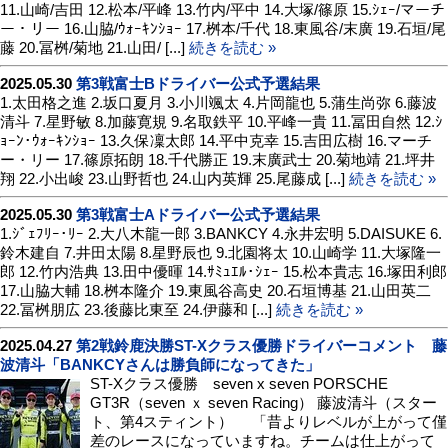
11.山崎/吉田 12.松本/平峰 13.竹内/平中 14.大塚/篠原 15.ｼｪｰ/マーチ
ー・リー 16.山脇/ｳｫｰｷﾝｼｮｰ 17.桝本/千代 18.東風谷/末廣 19.石垣/尾
藤 20.冨桝/菊地 21.山田/ [...]
続きを読む »
2025.05.30
第3戦富士Bドライバー公式予選結果
1.太田格之進 2.坂口夏月 3.小川颯太 4.片岡龍也 5.蒲生尚弥 6.藤波
清斗 7.星野敏 8.加藤寛規 9.名取鉄平 10.平峰一貴 11.冨田自然 12.ｼ
ｮｰﾝ･ｳｫｰｷﾝｼｮｰ 13.久保凜太郎 14.平中克幸 15.吉田広樹 16.マーチ
ー・リー 17.篠原拓朗 18.千代勝正 19.末廣武士 20.菊地靖 21.坪井
翔 22.小出峻 23.山野哲也 24.山内英輝 25.尾藤成 [...]
続きを読む »
2025.05.30
第3戦富士Aドライバー公式予選結果
1.ｼﾞｪﾌﾘｰ･ﾘｰ 2.大八木龍一郎 3.BANKCY 4.永井宏明 5.DAISUKE 6.
鈴木建自 7.井田太陽 8.星野辰也 9.北園将太 10.山崎学 11.大塚隆一
郎 12.竹内浩典 13.田中優暉 14.ｻﾐｭｴﾙ･ｼｪｰ 15.松本貴志 16.塚田利郎
17.山脇大輔 18.桝本隆介 19.東風谷高史 20.石垣博基 21.山田英二
22.冨桝朋広 23.後藤比東至 24.伊藤和 [...]
続きを読む »
2025.04.27
第2戦鈴鹿決勝ST-Xクラス優勝ドライバーコメント 藤
波清斗「BANKCYさんは勝負師になってきた」
ST-Xクラス優勝 seven x seven PORSCHE
GT3R（seven ｘ seven Racing） 藤波清斗（スター
ト、第4スティント） 「昔よりレベルが上がって僅
差のレースになっていますね。チームは仕上がって