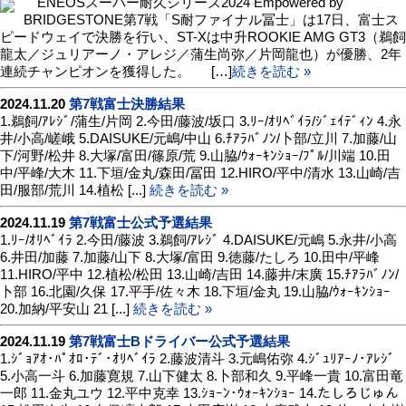
ENEOSスーパー耐久シリーズ2024 Empowered by
BRIDGESTONE第7戦「S耐ファイナル冨士」は17日、富士ス
ピードウェイで決勝を行い、ST-Xは中升ROOKIE AMG GT3（鵜飼
龍太／ジュリアーノ・アレジ／蒲生尚弥／片岡龍也）が優勝、2年
連続チャンピオンを獲得した。 […]
続きを読む »
2024.11.20
第7戦富士決勝結果
1.鵜飼/ｱﾚｼﾞ/蒲生/片岡 2.今田/藤波/坂口 3.ﾘｰ/ｵﾘﾍﾞｲﾗ/ｼﾞｪｲﾃﾞｨﾝ 4.永
井/小高/嵯峨 5.DAISUKE/元嶋/中山 6.ﾁｱﾗﾊﾞﾉﾝ/卜部/立川 7.加藤/山
下/河野/松井 8.大塚/富田/篠原/荒 9.山脇/ｳｫｰｷﾝｼｮｰ/ﾌﾟﾙ/川端 10.田
中/平峰/大木 11.下垣/金丸/森田/冨田 12.HIRO/平中/清水 13.山崎/吉
田/服部/荒川 14.植松 [...]
続きを読む »
2024.11.19
第7戦富士公式予選結果
1.ﾘｰ/ｵﾘﾍﾞｲﾗ 2.今田/藤波 3.鵜飼/ｱﾚｼﾞ 4.DAISUKE/元嶋 5.永井/小高
6.井田/加藤 7.加藤/山下 8.大塚/富田 9.徳藤/たしろ 10.田中/平峰
11.HIRO/平中 12.植松/松田 13.山崎/吉田 14.藤井/末廣 15.ﾁｱﾗﾊﾞﾉﾝ/
卜部 16.北園/久保 17.平手/佐々木 18.下垣/金丸 19.山脇/ｳｫｰｷﾝｼｮｰ
20.加納/平安山 21 [...]
続きを読む »
2024.11.19
第7戦富士Bドライバー公式予選結果
1.ｼﾞｮｱｵ･ﾊﾟｵﾛ･ﾃﾞ･ｵﾘﾍﾞｲﾗ 2.藤波清斗 3.元嶋佑弥 4.ｼﾞｭﾘｱｰﾉ･ｱﾚｼﾞ
5.小高一斗 6.加藤寛規 7.山下健太 8.卜部和久 9.平峰一貴 10.富田竜
一郎 11.金丸ユウ 12.平中克幸 13.ｼｮｰﾝ･ｳｫｰｷﾝｼｮｰ 14.たしろじゅん