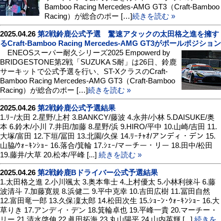
Bamboo Racing Mercedes-AMG GT3（Craft-Bamboo
Racing）が総合のポー […]
続きを読む »
2025.04.26
第2戦鈴鹿公式予選 驚速アタックの太田格之進を擁す
るCraft-Bamboo Racing Mercedes-AMG GT3がポールポジション
ENEOSスーパー耐久シリーズ2025 Empowerd by
BRIDGESTONE第2戦「SUZUKA S耐」は26日、鈴鹿
サーキットで公式予選を行い、ST-XクラスのCraft-
Bamboo Racing Mercedes-AMG GT3（Craft-Bamboo
Racing）が総合のポー […]
続きを読む »
2025.04.26
第2戦鈴鹿公式予選結果
1.ﾘｰ/太田 2.星野/上村 3.BANKCY/藤波 4.永井/小林 5.DAISUKE/奥
本 6.鈴木/小川 7.井田/加藤 8.星野/浜 9.HIRO/平中 10.山崎/吉田 11.
大塚/富田 12.下垣/冨田 13.北園/久保 14.ﾘｰﾁｬｵ/アンディ・デン 15.
山脇/ｳｫｰｷﾝｼｮｰ 16.落合/箕輪 17.ｼｪｰ/マーチー・リー 18.田中/松田
19.藤井/大草 20.松本/平峰 [...]
続きを読む »
2025.04.26
第2戦鈴鹿Bドライバー公式予選結果
1.太田格之進 2.小川颯太 3.奥本隼士 4.上村優太 5.小林利徠斗 6.藤
波清斗 7.加藤寛規 8.浜健二 9.平中克幸 10.吉田広樹 11.冨田自然
12.富田竜一郎 13.久保凜太郎 14.松田次生 15.ｼｮｰﾝ･ｳｫｰｷﾝｼｮｰ 16.大
草りき 17.アンディ・デン 18.箕輪卓也 19.平峰一貴 20.マーチー・
リー 21.清水啓伸 22.眞田拓海 23.丸山陽平 24.山内英輝 [...]
続きを