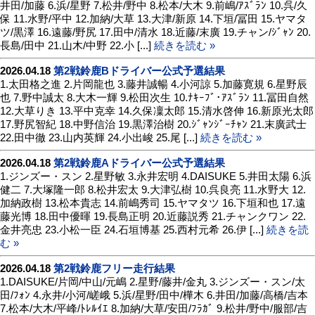
井田/加藤 6.浜/星野 7.松井/野中 8.松本/大木 9.前嶋/ｱｽﾞﾗﾝ 10.呉/久
保 11.水野/平中 12.加納/大草 13.大津/新原 14.下垣/冨田 15.ヤマタ
ツ/黒澤 16.遠藤/野尻 17.田中/清水 18.近藤/末廣 19.チャン/ｼﾞｬﾝ 20.
長島/田中 21.山木/中野 22.小 [...]
続きを読む »
2026.04.18
第2戦鈴鹿Bドライバー公式予選結果
1.太田格之進 2.片岡龍也 3.藤井誠暢 4.小河諒 5.加藤寛規 6.星野辰
也 7.野中誠太 8.大木一輝 9.松田次生 10.ﾅｷｰﾌﾞ･ｱｽﾞﾗﾝ 11.冨田自然
12.大草りき 13.平中克幸 14.久保凜太郎 15.清水啓伸 16.新原光太郎
17.野尻智紀 18.中野信治 19.黒澤治樹 20.ｼﾞｬﾝｼﾞｰﾁｬﾝ 21.末廣武士
22.田中徹 23.山内英輝 24.小出峻 25.尾 [...]
続きを読む »
2026.04.18
第2戦鈴鹿Aドライバー公式予選結果
1.ジンズー・スン 2.星野敏 3.永井宏明 4.DAISUKE 5.井田太陽 6.浜
健二 7.大塚隆一郎 8.松井宏太 9.大津弘樹 10.呉良亮 11.水野大 12.
加納政樹 13.松本貴志 14.前嶋秀司 15.ヤマタツ 16.下垣和也 17.遠
藤光博 18.田中優暉 19.長島正明 20.近藤説秀 21.チャンクワン 22.
金井亮忠 23.小松一臣 24.石垣博基 25.西村元希 26.伊 [...]
続きを読
む »
2026.04.18
第2戦鈴鹿フリー走行結果
1.DAISUKE/片岡/中山/元嶋 2.星野/藤井/金丸 3.ジンズー・スン/太
田/ﾌｫﾝ 4.永井/小河/嵯峨 5.浜/星野/田中/樺木 6.井田/加藤/高橋/吉本
7.松本/大木/平峰/ﾄﾚﾙｲｴ 8.加納/大草/安田/ﾌﾗｶﾞ 9.松井/野中/服部/吉