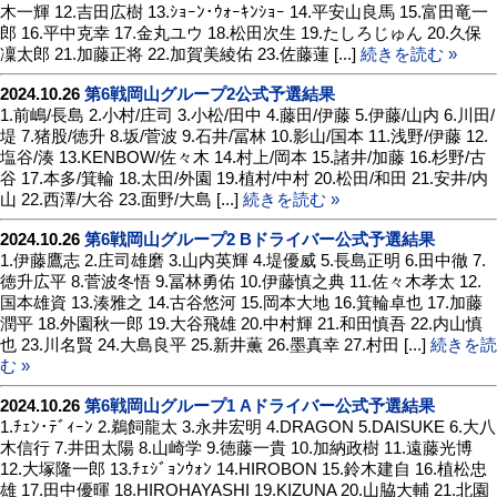
木一輝 12.吉田広樹 13.ｼｮｰﾝ･ｳｫｰｷﾝｼｮｰ 14.平安山良馬 15.富田竜一
郎 16.平中克幸 17.金丸ユウ 18.松田次生 19.たしろじゅん 20.久保
凜太郎 21.加藤正将 22.加賀美綾佑 23.佐藤蓮 [...]
続きを読む »
2024.10.26
第6戦岡山グループ2公式予選結果
1.前嶋/長島 2.小村/庄司 3.小松/田中 4.藤田/伊藤 5.伊藤/山内 6.川田/
堤 7.猪股/徳升 8.坂/菅波 9.石井/冨林 10.影山/国本 11.浅野/伊藤 12.
塩谷/湊 13.KENBOW/佐々木 14.村上/岡本 15.諸井/加藤 16.杉野/古
谷 17.本多/箕輪 18.太田/外園 19.植村/中村 20.松田/和田 21.安井/内
山 22.西澤/大谷 23.面野/大島 [...]
続きを読む »
2024.10.26
第6戦岡山グループ2 Bドライバー公式予選結果
1.伊藤鷹志 2.庄司雄磨 3.山内英輝 4.堤優威 5.長島正明 6.田中徹 7.
徳升広平 8.菅波冬悟 9.冨林勇佑 10.伊藤慎之典 11.佐々木孝太 12.
国本雄資 13.湊雅之 14.古谷悠河 15.岡本大地 16.箕輪卓也 17.加藤
潤平 18.外園秋一郎 19.大谷飛雄 20.中村輝 21.和田慎吾 22.内山慎
也 23.川名賢 24.大島良平 25.新井薫 26.墨真幸 27.村田 [...]
続きを読
む »
2024.10.26
第6戦岡山グループ1 Aドライバー公式予選結果
1.ﾁｪﾝ･ﾃﾞｨｰﾝ 2.鵜飼龍太 3.永井宏明 4.DRAGON 5.DAISUKE 6.大八
木信行 7.井田太陽 8.山崎学 9.徳藤一貴 10.加納政樹 11.遠藤光博
12.大塚隆一郎 13.ﾁｪｼﾞｮﾝｳｫﾝ 14.HIROBON 15.鈴木建自 16.植松忠
雄 17.田中優暉 18.HIROHAYASHI 19.KIZUNA 20.山脇大輔 21.北園