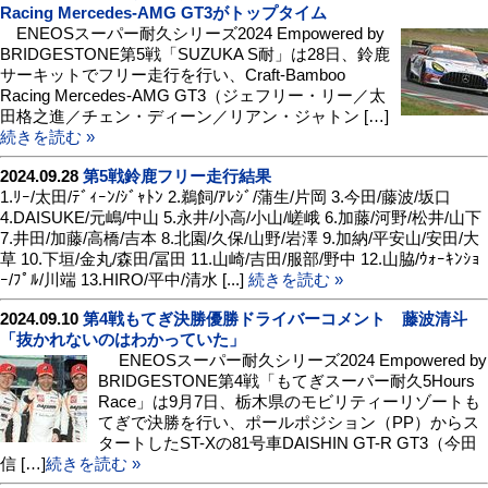
Racing Mercedes-AMG GT3がトップタイム
ENEOSスーパー耐久シリーズ2024 Empowered by
BRIDGESTONE第5戦「SUZUKA S耐」は28日、鈴鹿
サーキットでフリー走行を行い、Craft-Bamboo
Racing Mercedes-AMG GT3（ジェフリー・リー／太
田格之進／チェン・ディーン／リアン・ジャトン […]
続きを読む »
2024.09.28
第5戦鈴鹿フリー走行結果
1.ﾘｰ/太田/ﾃﾞｨｰﾝ/ｼﾞｬﾄﾝ 2.鵜飼/ｱﾚｼﾞ/蒲生/片岡 3.今田/藤波/坂口
4.DAISUKE/元嶋/中山 5.永井/小高/小山/嵯峨 6.加藤/河野/松井/山下
7.井田/加藤/高橋/吉本 8.北園/久保/山野/岩澤 9.加納/平安山/安田/大
草 10.下垣/金丸/森田/冨田 11.山崎/吉田/服部/野中 12.山脇/ｳｫｰｷﾝｼｮ
ｰ/ﾌﾟﾙ/川端 13.HIRO/平中/清水 [...]
続きを読む »
2024.09.10
第4戦もてぎ決勝優勝ドライバーコメント 藤波清斗
「抜かれないのはわかっていた」
ENEOSスーパー耐久シリーズ2024 Empowered by
BRIDGESTONE第4戦「もてぎスーパー耐久5Hours
Race」は9月7日、栃木県のモビリティーリゾートも
てぎで決勝を行い、ポールポジション（PP）からス
タートしたST-Xの81号車DAISHIN GT-R GT3（今田
信 […]
続きを読む »