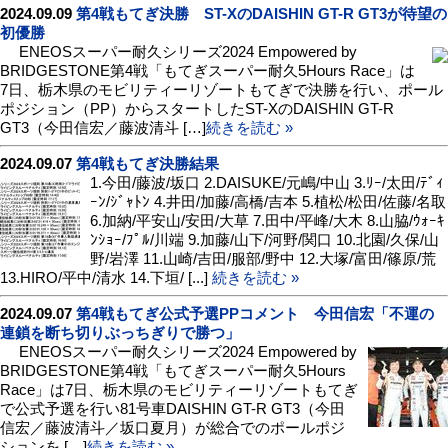
2024.09.09
第4戦もてぎ決勝 ST-XのDAISHIN GT-R GT3が待望の
初優勝
ENEOSスーパー耐久シリーズ2024 Empowered by
BRIDGESTONE第4戦「もてぎスーパー耐久5Hours Race」は
7日、栃木県のモビリティーリゾートもてぎで決勝を行い、ポール
ポジション（PP）からスタートしたST-XのDAISHIN GT-R
GT3（今田信宏／藤波清斗 […]
続きを読む »
2024.09.07
第4戦もてぎ決勝結果
1.今田/藤波/坂口 2.DAISUKE/元嶋/中山 3.ﾘｰ/太田/ﾃﾞｨ
ｰﾝ/ｼﾞｬﾄﾝ 4.井田/加藤/高橋/吉本 5.植松/松田/佐藤/名取
6.加納/平安山/安田/大草 7.田中/平峰/大木 8.山脇/ｳｫｰｷ
ﾝｼｮｰ/ﾌﾟﾙ/川端 9.加藤/山下/河野/関口 10.北園/久保/山
野/岩澤 11.山崎/吉田/服部/野中 12.大塚/富田/篠原/荒
13.HIRO/平中/清水 14.下垣/ [...]
続きを読む »
2024.09.07
第4戦もてぎ公式予選PPコメント 今田信宏「不運の
連鎖を断ち切りぶっちぎりで勝つ」
ENEOSスーパー耐久シリーズ2024 Empowered by
BRIDGESTONE第4戦「もてぎスーパー耐久5Hours
Race」は7日、栃木県のモビリティーリゾートもてぎ
で公式予選を行い81号車DAISHIN GT-R GT3（今田
信宏／藤波清斗／坂口夏月）が総合でのポールポジ
ションを […]
続きを読む »