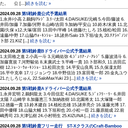
た。 公 […]
続きを読む »
2024.09.28
第5戦鈴鹿公式予選結果
1.永井/小高 2.鵜飼/ｱﾚｼﾞ 3.ﾘｰ/太田 4.DAISUKE/元嶋 5.今田/藤波 6.
井田/加藤 7.加藤/河野 8.山崎/吉田 9.加納/平安山 10.鈴木/末廣 11.北
園/久保 x12.大塚/富田 13.田中/平峰 14.徳藤/たしろ 15.植松/松田 16.
遠藤/中野 17.山脇/ｳｫｰｷﾝｼｮｰ 18.諸井/Salo 19.下垣/金丸 20.ﾁｱﾗﾊﾞﾉﾝ/
卜部 21.KIZ [...]
続きを読む »
2024.09.28
第5戦鈴鹿Bドライバー公式予選結果
1.太田格之進 2.小高一斗 3.元嶋佑弥 4.ｼﾞｭﾘｱｰﾉ･ｱﾚｼﾞ 5.藤波清斗 6.
加藤寛規 7.河野駿佑 8.末廣武士 9.平峰一貴 10.卜部和久 11.吉田広
樹 12.ｼｮｰﾝ･ｳｫｰｷﾝｼｮｰ 13.松田次生 14.平安山良馬 15.久保凜太郎
16.平中克幸 17.リジョンウ 18.中野信治 19.富田竜一郎 20.金丸ユウ
21.たしろじゅん 22.SaloMaxYuki 23 [...]
続きを読む »
2024.09.28
第5戦鈴鹿Aドライバー公式予選結果
1.永井宏明 2.鵜飼龍太 3.今田信宏 4.DAISUKE 5.ｼﾞｪﾌﾘｰ･ﾘｰ 6.井田
太陽 7.山崎学 8.加藤恵三 9.加納政樹 10.北園将太 11.大塚隆一郎
12.徳藤一貴 13.鈴木建自 14.植松忠雄 15.諸井亮介 16.遠藤光博 17.
田中優暉 18.山脇大輔 19.下垣和也 20.小松一臣 21.藤原能成 22.前
嶋秀司 23.大津弘樹 24.小村明生 25.KIZUNA [...]
続きを読む »
2024.09.28
第5戦鈴鹿フリー走行 ST-XクラスのCraft-Bamboo