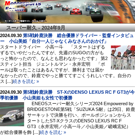
スーパー耐久 - 2024年9月
2024.09.30
第5戦鈴鹿決勝 総合優勝ドライバー・監督インタビュ
ー 小山美姫「自分一人じゃなくみなさんのおかげ」
スタートドライバー 小高一斗 「スタートはずる
ずるでいやだったんですが、先週のSUGOの方がも
っと怖かったので、なんとも思わなかったです」 第2
スティント担当 ジェントルマン・永井宏明 「ポ
ールは取ったことはあるんですが、勝利までは届か
なかったので、鈴鹿でやっと勝ててすごくうれしいです。自分の
ス […]
続きを読む »
2024.09.30
第5戦鈴鹿決勝 ST-XのDENSO LEXUS RC F GT3が今
季初優勝 小山美姫も女性で初優勝
ENEOSスーパー耐久シリーズ2024 Empowered by
BRIDGESTONE第5戦「SUZUKA S耐」は29日、鈴鹿
サーキットで決勝を行い、ポールポジションからス
タートしたST-XクラスのDENSO LEXUS RC F
GT3（永井宏明／小高一斗／小山美姫／嵯峨宏紀）
が総合優勝を飾 […]
続きを読む »