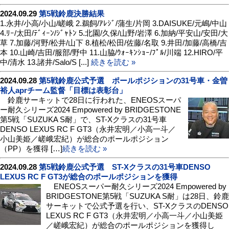
2024.09.29
第5戦鈴鹿決勝結果
1.永井/小高/小山/嵯峨 2.鵜飼/ｱﾚｼﾞ/蒲生/片岡 3.DAISUKE/元嶋/中山
4.ﾘｰ/太田/ﾃﾞｨｰﾝ/ｼﾞｬﾄﾝ 5.北園/久保/山野/岩澤 6.加納/平安山/安田/大
草 7.加藤/河野/松井/山下 8.植松/松田/佐藤/名取 9.井田/加藤/高橋/吉
本 10.山崎/吉田/服部/野中 11.山脇/ｳｫｰｷﾝｼｮｰ/ﾌﾟﾙ/川端 12.HIRO/平
中/清水 13.諸井/Salo/S [...]
続きを読む »
2024.09.28
第5戦鈴鹿公式予選 ポールポジションの31号車・金曽
裕人aprチーム監督「目標は表彰台」
鈴鹿サーキットで28日に行われた、ENEOSスーパ
ー耐久シリーズ2024 Empowered by BRIDGESTONE
第5戦「SUZUKA S耐」で、ST-Xクラスの31号車
DENSO LEXUS RC F GT3（永井宏明／小高一斗／
小山美姫／嵯峨宏紀）が総合のポールポジション
（PP）を獲得 […]
続きを読む »
2024.09.28
第5戦鈴鹿公式予選 ST-Xクラスの31号車DENSO
LEXUS RC F GT3が総合のポールポジションを獲得
ENEOSスーパー耐久シリーズ2024 Empowered by
BRIDGESTONE第5戦「SUZUKA S耐」は28日、鈴鹿
サーキットで公式予選を行い、ST-XクラスのDENSO
LEXUS RC F GT3（永井宏明／小高一斗／小山美姫
／嵯峨宏紀）が総合のポールポジションを獲得し