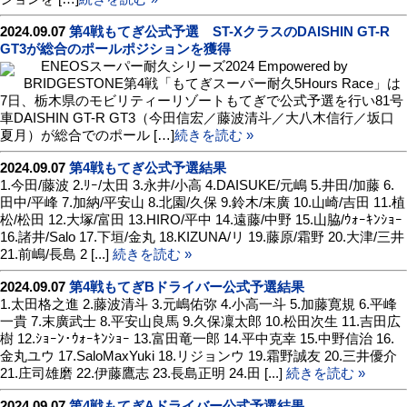
2024.09.07
第4戦もてぎ公式予選 ST-XクラスのDAISHIN GT-R
GT3が総合のポールポジションを獲得
ENEOSスーパー耐久シリーズ2024 Empowered by
BRIDGESTONE第4戦「もてぎスーパー耐久5Hours Race」は
7日、栃木県のモビリティーリゾートもてぎで公式予選を行い81号
車DAISHIN GT-R GT3（今田信宏／藤波清斗／大八木信行／坂口
夏月）が総合でのポール […]
続きを読む »
2024.09.07
第4戦もてぎ公式予選結果
1.今田/藤波 2.ﾘｰ/太田 3.永井/小高 4.DAISUKE/元嶋 5.井田/加藤 6.
田中/平峰 7.加納/平安山 8.北園/久保 9.鈴木/末廣 10.山崎/吉田 11.植
松/松田 12.大塚/富田 13.HIRO/平中 14.遠藤/中野 15.山脇/ｳｫｰｷﾝｼｮｰ
16.諸井/Salo 17.下垣/金丸 18.KIZUNA/リ 19.藤原/霜野 20.大津/三井
21.前嶋/長島 2 [...]
続きを読む »
2024.09.07
第4戦もてぎBドライバー公式予選結果
1.太田格之進 2.藤波清斗 3.元嶋佑弥 4.小高一斗 5.加藤寛規 6.平峰
一貴 7.末廣武士 8.平安山良馬 9.久保凜太郎 10.松田次生 11.吉田広
樹 12.ｼｮｰﾝ･ｳｫｰｷﾝｼｮｰ 13.富田竜一郎 14.平中克幸 15.中野信治 16.
金丸ユウ 17.SaloMaxYuki 18.リジョンウ 19.霜野誠友 20.三井優介
21.庄司雄磨 22.伊藤鷹志 23.長島正明 24.田 [...]
続きを読む »
2024.09.07
第4戦もてぎAドライバー公式予選結果