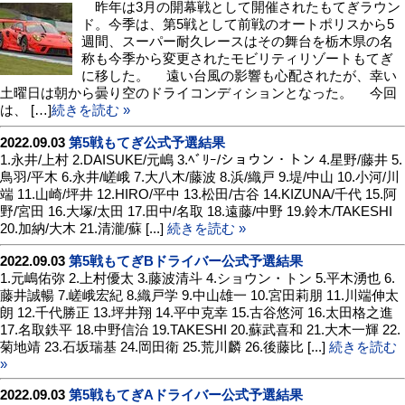
昨年は3月の開幕戦として開催されたもてぎラウン
ド。今季は、第5戦として前戦のオートポリスから5
週間、スーパー耐久レースはその舞台を栃木県の名
称も今季から変更されたモビリティリゾートもてぎ
に移した。 遠い台風の影響も心配されたが、幸い
土曜日は朝から曇り空のドライコンディションとなった。 今回
は、 […]
続きを読む »
2022.09.03
第5戦もてぎ公式予選結果
1.永井/上村 2.DAISUKE/元嶋 3.ﾍﾞﾘｰ/ショウン・トン 4.星野/藤井 5.
鳥羽/平木 6.永井/嵯峨 7.大八木/藤波 8.浜/織戸 9.堤/中山 10.小河/川
端 11.山崎/坪井 12.HIRO/平中 13.松田/古谷 14.KIZUNA/千代 15.阿
野/宮田 16.大塚/太田 17.田中/名取 18.遠藤/中野 19.鈴木/TAKESHI
20.加納/大木 21.清瀧/蘇 [...]
続きを読む »
2022.09.03
第5戦もてぎBドライバー公式予選結果
1.元嶋佑弥 2.上村優太 3.藤波清斗 4.ショウン・トン 5.平木湧也 6.
藤井誠暢 7.嵯峨宏紀 8.織戸学 9.中山雄一 10.宮田莉朋 11.川端伸太
朗 12.千代勝正 13.坪井翔 14.平中克幸 15.古谷悠河 16.太田格之進
17.名取鉄平 18.中野信治 19.TAKESHI 20.蘇武喜和 21.大木一輝 22.
菊地靖 23.石坂瑞基 24.岡田衛 25.荒川麟 26.後藤比 [...]
続きを読む
»
2022.09.03
第5戦もてぎAドライバー公式予選結果