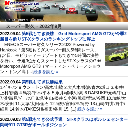
スーパー耐久 - 2022年9月
2022.09.04
第5戦もてぎ決勝 Grid Motorsport AMG GT3が今季2
勝目を飾りST-Xクラスのランキングトップに浮上
ENEOSスーパー耐久シリーズ2022 Powered by
Hankook「第5戦もてぎスーパー耐久5時間レース」
は4日、モビリティーリゾートもてぎで5時間の決勝
を行い、予選3位からスタートしたST-XクラスのGrid
Motorsport AMG GT3（マーティン・ベリー／ショウ
ン・トン／高 […]
続きを読む »
2022.09.04
第5戦もてぎ決勝結果
1.ﾍﾞﾘｰ/ショウン・トン/高木/山脇 2.大八木/藤波/青木/坂口 3.永井/
上村/伊藤 4.鳥羽/平木/平木 5.永井/嵯峨/小高 6.DAISUKE/元嶋/中山
7.浜/織戸/ﾊﾟｰｿﾝｽﾞ 8.堤/中山/松井 9.小河/川端/菅波/谷岡 10.加納/大
木/安田 11.大塚/太田/金石 12.阿野/宮田/神/阿野 13.山崎/坪井/野中/
細川 14.鈴木/TAKESHI/福田/谷川 15. [...]
続きを読む »
2022.09.03
第5戦もてぎ公式予選 ST-Xクラスはポルシェセンター
岡崎911 GT3Rがポールポジション