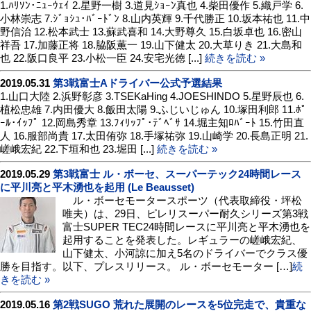
1.ﾊﾘｿﾝ･ﾆｭｰｳｪｲ 2.星野一樹 3.道見ｼｮｰﾝ真也 4.柴田優作 5.織戸学 6.
小林崇志 7.ｼﾞｮｼｭ･ﾊﾞｰﾄﾞﾝ 8.山内英輝 9.千代勝正 10.坂本祐也 11.中
野信治 12.松本武士 13.蘇武喜和 14.大野尊久 15.白坂卓也 16.密山
祥吾 17.加藤正将 18.脇阪薫一 19.山下健太 20.大草りき 21.大島和
也 22.阪口良平 23.小松一臣 24.安宅光徳 [...]
続きを読む »
2019.05.31
第3戦富士Aドライバー公式予選結果
1.山口大陸 2.浜野彰彦 3.TSEKaHing 4.JOESHINDO 5.星野辰也 6.
植松忠雄 7.内田優大 8.飯田太陽 9.ふじいじゅん 10.塚田利郎 11.ﾎﾟ
ｰﾙ･ｲｯﾌﾟ 12.岡島秀章 13.ﾌｨﾘｯﾌﾟ･ﾃﾞﾍﾞｻ 14.堀主知ﾛﾊﾞｰﾄ 15.竹田直
人 16.服部尚貴 17.太田侑弥 18.手塚祐弥 19.山崎学 20.長島正明 21.
嵯峨宏紀 22.下垣和也 23.堀田 [...]
続きを読む »
2019.05.29
第3戦富士 ル・ボーセ、スーパーテック24時間レース
に平川亮と平木湧也を起用 (Le Beausset)
ル・ボーセモータースポーツ（代表取締役・坪松
唯夫）は、29日、ピレリスーパー耐久シリーズ第3戦
富士SUPER TEC24時間レースに平川亮と平木湧也を
起用することを発表した。レギュラーの嵯峨宏紀、
山下健太、小河諒に加え5名のドライバーでクラス優
勝を目指す。以下、プレスリリース。 ル・ボーセモーター […]
続
きを読む »
2019.05.16
第2戦SUGO 荒れた展開のレースを5位完走で、貴重な