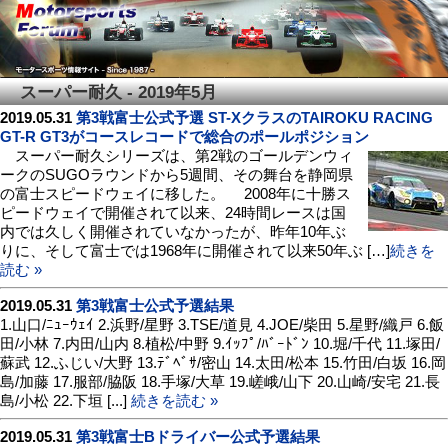
スーパー耐久 - 2019年5月
2019.05.31
第3戦富士公式予選 ST-XクラスのTAIROKU RACING
GT-R GT3がコースレコードで総合のポールポジション
スーパー耐久シリーズは、第2戦のゴールデンウィ
ークのSUGOラウンドから5週間、その舞台を静岡県
の富士スピードウェイに移した。 2008年に十勝ス
ピードウェイで開催されて以来、24時間レースは国
内では久しく開催されていなかったが、昨年10年ぶ
りに、そして富士では1968年に開催されて以来50年ぶ […]
続きを
読む »
2019.05.31
第3戦富士公式予選結果
1.山口/ﾆｭｰｳｪｲ 2.浜野/星野 3.TSE/道見 4.JOE/柴田 5.星野/織戸 6.飯
田/小林 7.内田/山内 8.植松/中野 9.ｲｯﾌﾟ/ﾊﾞｰﾄﾞﾝ 10.堀/千代 11.塚田/
蘇武 12.ふじい/大野 13.ﾃﾞﾍﾞｻ/密山 14.太田/松本 15.竹田/白坂 16.岡
島/加藤 17.服部/脇阪 18.手塚/大草 19.嵯峨/山下 20.山崎/安宅 21.長
島/小松 22.下垣 [...]
続きを読む »
2019.05.31
第3戦富士Bドライバー公式予選結果