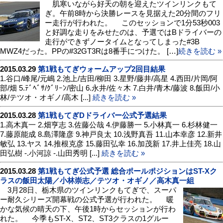
肌寒いながら好天の朝を迎えたツインリンクもて
ぎ。午前8時から決勝レースを見据えた20分間のフリ
ー走行が行われた。 このセッションで1分53秒003
と好調な走りをみせたのは、予選ではBドライバーの
走行ができずノータイムとなってしまった#3B
MWZ4だった。PPの#32GT3Rは8番手につけた。 […]
続きを読む »
2015.03.29
第1戦もてぎウォームアップ2回目結果
1.谷口/峰尾/元嶋 2.池上/吉田/柳田 3.星野/藤井/高星 4.西田/片岡/阿
部/畑 5.ﾃﾞﾍﾞｻ/ｸﾞﾘｰﾝ/密山 6.永井/佐々木 7.白井/青木/藤波 8.飯田/小
林/テツオ・オギノ/高木 [...]
続きを読む »
2015.03.28
第1戦もてぎDドライバー公式予選結果
1.高木真一 2.畑亨志 3.佐藤公哉 4.伊藤勝一 5.小林真一 6.杉林健一
7.藤原能成 8.島澤隆彦 9.神戸良太 10.浅野真吾 11.山本幸彦 12.新井
敏弘 13.ヤス 14.推根克彦 15.藤田弘幸 16.加茂新 17.井上佳亮 18.山
田弘樹 -.小河諒 -.山田秀明 [...]
続きを読む »
2015.03.28
第1戦もてぎ公式予選 総合ポールポジションはST-Xク
ラスの飯田太陽／小林崇志／テツオ・オギノ／高木真一組
3月28日、栃木県のツインリンクもてぎで、スーパ
ー耐久シリーズ開幕戦の公式予選が行われた。 暖
かな気候の晴天の下、午後1時からセッションが行わ
れた。 今季もST-X、ST2、ST3クラスの1グルー