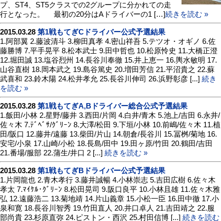
プ、ST4、ST5クラスでの2グループに分かれての走
行となった。 最初の20分はAドライバーの1 […]
続きを読む »
2015.03.28
第1戦もてぎCドライバー公式予選結果
1.阿部翼 2.藤波清斗 3.柳田真孝 4.密山祥吾 5.テツオ・オギノ 6.佐
藤勝博 7.平手晃平 8.松本武士 9.田中哲也 10.松原怜史 11.大橋正澄
12.堀田誠 13.塩谷烈州 14.長谷川奉徹 15.井上恵一 16.輿水敏明 17.
山谷直樹 18.岡本武之 19.島谷篤史 20.増田芳信 21.平沼貴之 22.蘇
武喜和 23.鈴木陽 24.松井孝允 25.長谷川伸司 26.浜野彰彦 [...]
続き
を読む »
2015.03.28
第1戦もてぎA,Bドライバー総合公式予選結果
1.飯田/小林 2.星野/藤井 3.西田/片岡 4.白井/青木 5.池上/吉田 6.永井/
佐々木 7.ﾃﾞﾍﾞｻ/ｸﾞﾘｰﾝ 8.大澤/松田 9.下垣/小林 10.前嶋/佐々木 11.植
田/阪口 12.藤井/遠藤 13.柴田/片山 14.朝倉/長谷川 15.冨桝/菊地 16.
安宅/小泉 17.山崎/小松 18.長島/田中 19.田ヶ原/竹田 20.鶴田/吉田
21.番場/服部 22.蒲生/井口 2 [...]
続きを読む »
2015.03.28
第1戦もてぎBドライバー公式予選結果
1.片岡龍也 2.青木孝行 3.藤井誠暢 4.小林崇志 5.吉田広樹 6.佐々木
孝太 7.ﾏｲｹﾙ･ｸﾞﾘｰﾝ 8.松田晃司 9.阪口良平 10.小林且雄 11.佐々木雅
弘 12.遠藤浩二 13.菊地靖 14.片山義章 15.小松一臣 16.田中徹 17.小
泉和寛 18.長谷川智秀 19.竹田直人 20.井口卓人 21.吉田靖之 22.服
部尚貴 23.杉原直弥 24.ピストン・西沢 25.村田信博 [...]
続きを読む