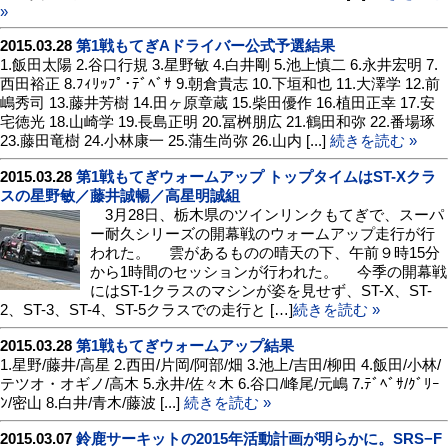
»
2015.03.28
第1戦もてぎAドライバー公式予選結果
1.飯田太陽 2.谷口行規 3.星野敏 4.白井剛 5.池上慎二 6.永井宏明 7.
西田裕正 8.ﾌｨﾘｯﾌﾟ･ﾃﾞﾍﾞｻ 9.朝倉貴志 10.下垣和也 11.大澤学 12.前
嶋秀司 13.藤井芳樹 14.田ヶ原章蔵 15.柴田優作 16.植田正幸 17.安
宅徳光 18.山崎学 19.長島正明 20.冨桝朋広 21.鶴田和弥 22.番場琢
23.藤田竜樹 24.小林康一 25.蒲生尚弥 26.山内 [...]
続きを読む »
2015.03.28
第1戦もてぎウォームアップ トップタイムはST-Xクラ
スの星野敏／藤井誠暢／高星明誠組
3月28日、栃木県のツインリンクもてぎで、スーパ
ー耐久シリーズの開幕戦のウォームアップ走行が行
われた。 雲があるものの晴天の下、午前９時15分
から1時間のセッションが行われた。 今季の開幕戦
にはST-1クラスのマシンが姿を見せず、ST-X、ST-
2、ST-3、ST-4、ST-5クラスでの走行と […]
続きを読む »
2015.03.28
第1戦もてぎウォームアップ結果
1.星野/藤井/高星 2.西田/片岡/阿部/畑 3.池上/吉田/柳田 4.飯田/小林/
テツオ・オギノ/高木 5.永井/佐々木 6.谷口/峰尾/元嶋 7.ﾃﾞﾍﾞｻ/ｸﾞﾘｰ
ﾝ/密山 8.白井/青木/藤波 [...]
続きを読む »
2015.03.07
鈴鹿サーキットの2015年活動計画が明らかに。SRS−F