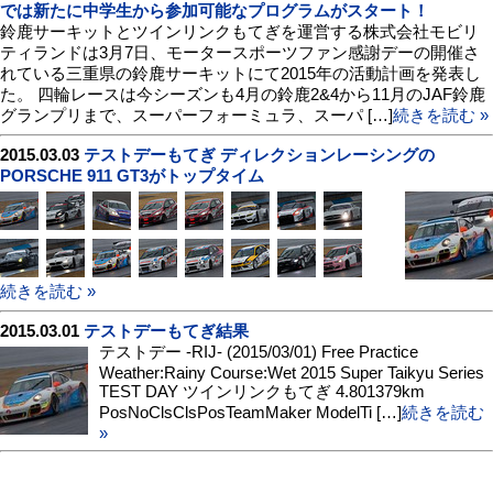
では新たに中学生から参加可能なプログラムがスタート！
鈴鹿サーキットとツインリンクもてぎを運営する株式会社モビリ
ティランドは3月7日、モータースポーツファン感謝デーの開催さ
れている三重県の鈴鹿サーキットにて2015年の活動計画を発表し
た。 四輪レースは今シーズンも4月の鈴鹿2&4から11月のJAF鈴鹿
グランプリまで、スーパーフォーミュラ、スーパ […]
続きを読む »
2015.03.03
テストデーもてぎ ディレクションレーシングの
PORSCHE 911 GT3がトップタイム
続きを読む »
2015.03.01
テストデーもてぎ結果
テストデー -RIJ- (2015/03/01) Free Practice
Weather:Rainy Course:Wet 2015 Super Taikyu Series
TEST DAY ツインリンクもてぎ 4.801379km
PosNoClsClsPosTeamMaker ModelTi […]
続きを読む
»