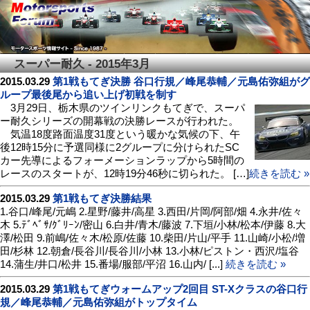
スーパー耐久 - 2015年3月
2015.03.29
第1戦もてぎ決勝 谷口行規／峰尾恭輔／元島佑弥組がグ
ループ最後尾から追い上げ初戦を制す
3月29日、栃木県のツインリンクもてぎで、スーパ
ー耐久シリーズの開幕戦の決勝レースが行われた。
気温18度路面温度31度という暖かな気候の下、午
後12時15分に予選同様に2グループに分けられたSC
カー先導によるフォーメーションラップから5時間の
レースのスタートが、12時19分46秒に切られた。 […]
続きを読む »
2015.03.29
第1戦もてぎ決勝結果
1.谷口/峰尾/元嶋 2.星野/藤井/高星 3.西田/片岡/阿部/畑 4.永井/佐々
木 5.ﾃﾞﾍﾞｻ/ｸﾞﾘｰﾝ/密山 6.白井/青木/藤波 7.下垣/小林/松本/伊藤 8.大
澤/松田 9.前嶋/佐々木/松原/佐藤 10.柴田/片山/平手 11.山崎/小松/増
田/杉林 12.朝倉/長谷川/長谷川/小林 13.小林/ピストン・西沢/塩谷
14.蒲生/井口/松井 15.番場/服部/平沼 16.山内/ [...]
続きを読む »
2015.03.29
第1戦もてぎウォームアップ2回目 ST-Xクラスの谷口行
規／峰尾恭輔／元島佑弥組がトップタイム