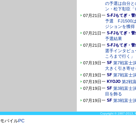
の予選は自分と
ン・松下彰臣「
07月21日
S-FJもてぎ・菅
予選 FJ150
ジションを獲得
07月21日
S-FJもてぎ・菅
予選結果
07月21日
S-FJもてぎ・菅
選手インタビュ
ころまで行く」
07月19日
第7戦富士
SF
大きく引き寄せ
07月19日
第7戦富士
SF
07月19日
第2戦
KYOJO
07月19日
第3戦富士
SF
目を飾る
07月19日
第3戦富士
SF
Copyright © 1987-2013, M
モバイル
PC