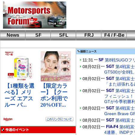
News
SF
SFL
FRJ
F4 / F-Be
F110 CUP
FIA-F4
F-Beat
も
SF
鈴
筑
S
A
11:31
第8戦SUGOフ
SF
08月02日
第4戦富士
SGT
GT500が全8戦
08月02日
第4戦富
SGT
「また頑張れる
08月02日
第4戦富士
SGT
フィニッシュ！！ 
GTが今季初勝
08月02日
第4戦富士
SGT
Green Brav
08月02日
第4戦富
SGT
08月02日
第6戦
FIA-F4
4連勝、IND