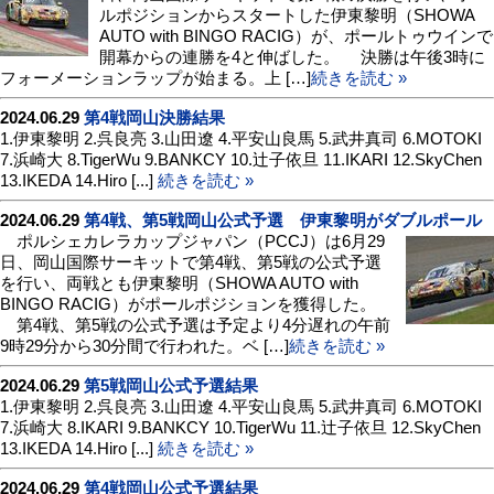
ルポジションからスタートした伊東黎明（SHOWA
AUTO with BINGO RACIG）が、ポールトゥウインで
開幕からの連勝を4と伸ばした。 決勝は午後3時に
フォーメーションラップが始まる。上 […]
続きを読む »
2024.06.29
第4戦岡山決勝結果
1.伊東黎明 2.呉良亮 3.山田遼 4.平安山良馬 5.武井真司 6.MOTOKI
7.浜崎大 8.TigerWu 9.BANKCY 10.辻子依旦 11.IKARI 12.SkyChen
13.IKEDA 14.Hiro [...]
続きを読む »
2024.06.29
第4戦、第5戦岡山公式予選 伊東黎明がダブルポール
ポルシェカレラカップジャパン（PCCJ）は6月29
日、岡山国際サーキットで第4戦、第5戦の公式予選
を行い、両戦とも伊東黎明（SHOWA AUTO with
BINGO RACIG）がポールポジションを獲得した。
第4戦、第5戦の公式予選は予定より4分遅れの午前
9時29分から30分間で行われた。ベ […]
続きを読む »
2024.06.29
第5戦岡山公式予選結果
1.伊東黎明 2.呉良亮 3.山田遼 4.平安山良馬 5.武井真司 6.MOTOKI
7.浜崎大 8.IKARI 9.BANKCY 10.TigerWu 11.辻子依旦 12.SkyChen
13.IKEDA 14.Hiro [...]
続きを読む »
2024.06.29
第4戦岡山公式予選結果