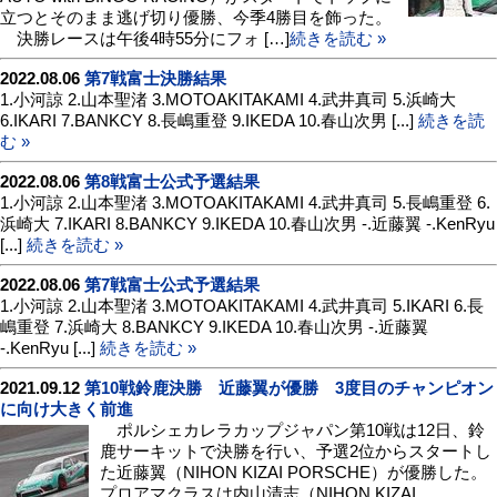
立つとそのまま逃げ切り優勝、今季4勝目を飾った。
決勝レースは午後4時55分にフォ […]
続きを読む »
2022.08.06
第7戦富士決勝結果
1.小河諒 2.山本聖渚 3.MOTOAKITAKAMI 4.武井真司 5.浜崎大
6.IKARI 7.BANKCY 8.長嶋重登 9.IKEDA 10.春山次男 [...]
続きを読
む »
2022.08.06
第8戦富士公式予選結果
1.小河諒 2.山本聖渚 3.MOTOAKITAKAMI 4.武井真司 5.長嶋重登 6.
浜崎大 7.IKARI 8.BANKCY 9.IKEDA 10.春山次男 -.近藤翼 -.KenRyu
[...]
続きを読む »
2022.08.06
第7戦富士公式予選結果
1.小河諒 2.山本聖渚 3.MOTOAKITAKAMI 4.武井真司 5.IKARI 6.長
嶋重登 7.浜崎大 8.BANKCY 9.IKEDA 10.春山次男 -.近藤翼
-.KenRyu [...]
続きを読む »
2021.09.12
第10戦鈴鹿決勝 近藤翼が優勝 3度目のチャンピオン
に向け大きく前進
ポルシェカレラカップジャパン第10戦は12日、鈴
鹿サーキットで決勝を行い、予選2位からスタートし
た近藤翼（NIHON KIZAI PORSCHE）が優勝した。
プロアマクラスは内山清志（NIHON KIZAI