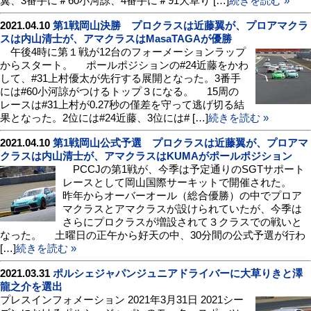
翼、3番手に＃60小河諒、4番手に＃91大草り […]
続きを読む »
2021.04.10
第1戦岡山決勝 プロクラスは近藤翼が、プロアマクラ
スは内山清士が、アマクラスはMasaTAGAが優勝
午後4時に第１戦が12台のフォーメーションラップ
からスタート。 ポールポジションの#24近藤をかわ
して、#31上村優太が先行する展開となった。3番手
には#60小河諒がつけるトップ３になる。 15周の
レースは#31上村が0.27秒の僅差を守って逃げ切る結
果となった。2位には#24近藤、3位には# […]
続きを読む »
2021.04.10
第1戦岡山公式予選 プロクラスは近藤翼が、プロアマ
クラスは内山清士が、アマクラスはKUMAがポールポジション
PCCJの第1戦が、今季は予定通りのSGTサポート
レースとして岡山国際サーキットで開催された。
昨年からオーバーオール（総合優勝）の中でプロア
マクラスとアマクラスが設けられていたが、今季は
さらにプロクラスが増設されて３クラスでの戦いと
なった。 土曜日の正午から好天の中、30分間の公式予選が行わ
[…]
続きを読む »
2021.03.31
ポルシェジャパンジュニアドライバーに大草りきと澤
龍之介を選出
プレスインフォメーション 2021年3月31日 2021シー