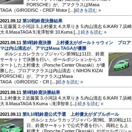
PORSCHE）が、アマクラスはMasa
TAGA（GIRODISC・CREF Motor […]
続きを読む »
2021.09.12
第10戦鈴鹿決勝結果
1.近藤翼 2.小河諒 3.上村優太 4.大草りき 5.内山清志 6.IKARI 7.浜崎
大 8.MasaTAGA 9.滝澤智幸 10.Kuma [...]
続きを読む »
2021.09.11
第9戦鈴鹿決勝 上村優太がポールトゥウィン プロア
マは内山清志が、アマはMasa TAGAが優勝
ポルシェカレラカップジャパン第9戦は11日、鈴鹿
サーキットで決勝を行い、ポールポジションからス
タートした上村優太（Porsche Center Okazaki）が優
勝した。プロアマクラスは内山清志（ NIHON KIZAI
PORSCHE）が、アマクラスはMasa
TAGA（GIRODISC・CR […]
続きを読む »
2021.09.11
第9戦鈴鹿決勝結果
1.上村優太 2.近藤翼 3.小河諒 4.大草りき 5.内山清志 6.IKARI 7.浜崎
大 8.MasaTAGA 9.Kuma -.滝澤智幸 [...]
続きを読む »
2021.09.11
第9,10戦鈴鹿公式予選 上村優太がダブルポール
ポルシェカレラカップジャパン第9戦、第10戦は11
日、鈴鹿サーキットで公式予選を行い、両戦とも上
村優太（Porsche Center Okazaki）がポールポジショ