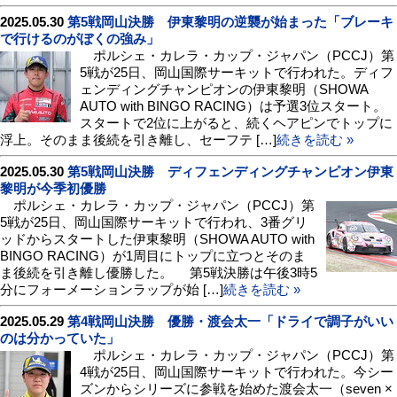
2025.05.30
第5戦岡山決勝 伊東黎明の逆襲が始まった「ブレーキ
で行けるのがぼくの強み」
ポルシェ・カレラ・カップ・ジャパン（PCCJ）第
5戦が25日、岡山国際サーキットで行われた。ディフ
ェンディングチャンピオンの伊東黎明（SHOWA
AUTO with BINGO RACING）は予選3位スタート。
スタートで2位に上がると、続くヘアピンでトップに
浮上。そのまま後続を引き離し、セーフテ […]
続きを読む »
2025.05.30
第5戦岡山決勝 ディフェンディングチャンピオン伊東
黎明が今季初優勝
ポルシェ・カレラ・カップ・ジャパン（PCCJ）第
5戦が25日、岡山国際サーキットで行われ、3番グリ
ッドからスタートした伊東黎明（SHOWA AUTO with
BINGO RACING）が1周目にトップに立つとそのま
ま後続を引き離し優勝した。 第5戦決勝は午後3時5
分にフォーメーションラップが始 […]
続きを読む »
2025.05.29
第4戦岡山決勝 優勝・渡会太一「ドライで調子がいい
のは分かっていた」
ポルシェ・カレラ・カップ・ジャパン（PCCJ）第
4戦が25日、岡山国際サーキットで行われた。今シー
ズンからシリーズに参戦を始めた渡会太一（seven ×