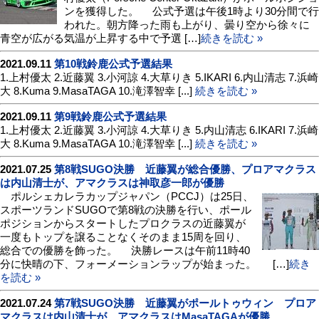
ンを獲得した。 公式予選は午後1時より30分間で行
われた。朝方降った雨も上がり、曇り空から徐々に
青空が広がる気温が上昇する中で予選 […]
続きを読む »
2021.09.11
第10戦鈴鹿公式予選結果
1.上村優太 2.近藤翼 3.小河諒 4.大草りき 5.IKARI 6.内山清志 7.浜崎
大 8.Kuma 9.MasaTAGA 10.滝澤智幸 [...]
続きを読む »
2021.09.11
第9戦鈴鹿公式予選結果
1.上村優太 2.近藤翼 3.小河諒 4.大草りき 5.内山清志 6.IKARI 7.浜崎
大 8.Kuma 9.MasaTAGA 10.滝澤智幸 [...]
続きを読む »
2021.07.25
第8戦SUGO決勝 近藤翼が総合優勝、プロアマクラス
は内山清士が、アマクラスは神取彦一郎が優勝
ポルシェカレラカップジャパン（PCCJ）は25日、
スポーツランドSUGOで第8戦の決勝を行い、ポール
ポジションからスタートしたプロクラスの近藤翼が
一度もトップを譲ることなくそのまま15周を回り、
総合での優勝を飾った。 決勝レースは午前11時40
分に快晴の下、フォーメーションラップが始まった。 […]
続き
を読む »
2021.07.24
第7戦SUGO決勝 近藤翼がポールトゥウィン プロア
マクラスは内山清士が、アマクラスはMasaTAGAが優勝