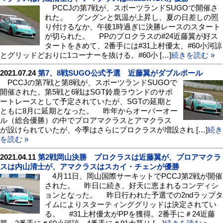
PCCJの第7戦が、スポーツランドSUGOで開催さ
れた。 グングンと気温が上昇し、夏の日差しの照
り付けるなか、午後1時過ぎに決勝レースのスタート
が切られた。 PPのプロクラスの#24近藤翼が好ス
タートをきめて、2番手には#31上村優太、#60小河諒
とグリッドどおりに1コーナーを抜ける。#60小 […]
続きを読む »
2021.07.24
第7、8戦SUGO公式予選 近藤翼がダブルポール
PCCJの第7戦と第8戦が、スポーツランドSUGOで
開催された。第5戦と6戦はSGT鈴鹿ラウンドのサポ
ートレースとして予定されていたが、SGTの延期と
ともに8月に延期となった。 昨年からオーバーオー
ル（総合優勝）の中でプロアマクラスとアマクラス
が設けられていたが、今季はさらにプロクラスが増設され […]
続き
を読む »
2021.04.11
第2戦岡山決勝 プロクラスは近藤翼が、プロアマクラ
スは内山清士が、アマクラスはスカイ・チェンが優勝
4月11日、岡山国際サーキットでPCCJ第2戦が開催
された。 昨日に続き、好天に恵まれるコンディシ
ョンとなった。 昨日行われた予選での2ndラップタ
イムによりスターティンググリッドは決定されてい
る。 #31上村優太がPPを獲得。2番手に＃24近藤