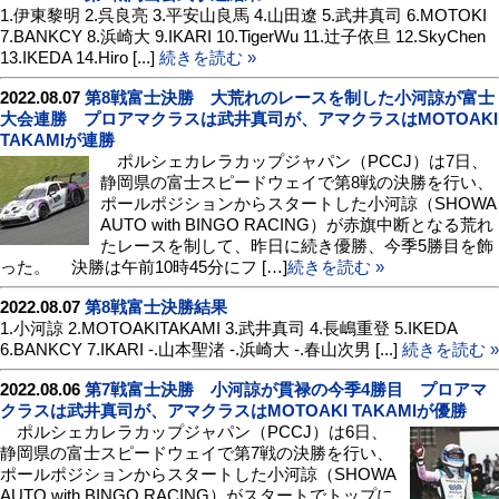
1.伊東黎明 2.呉良亮 3.平安山良馬 4.山田遼 5.武井真司 6.MOTOKI
7.BANKCY 8.浜崎大 9.IKARI 10.TigerWu 11.辻子依旦 12.SkyChen
13.IKEDA 14.Hiro [...]
続きを読む »
2022.08.07
第8戦富士決勝 大荒れのレースを制した小河諒が富士
大会連勝 プロアマクラスは武井真司が、アマクラスはMOTOAKI
TAKAMIが連勝
ポルシェカレラカップジャパン（PCCJ）は7日、
静岡県の富士スピードウェイで第8戦の決勝を行い、
ポールポジションからスタートした小河諒（SHOWA
AUTO with BINGO RACING）が赤旗中断となる荒れ
たレースを制して、昨日に続き優勝、今季5勝目を飾
った。 決勝は午前10時45分にフ […]
続きを読む »
2022.08.07
第8戦富士決勝結果
1.小河諒 2.MOTOAKITAKAMI 3.武井真司 4.長嶋重登 5.IKEDA
6.BANKCY 7.IKARI -.山本聖渚 -.浜崎大 -.春山次男 [...]
続きを読む »
2022.08.06
第7戦富士決勝 小河諒が貫禄の今季4勝目 プロアマ
クラスは武井真司が、アマクラスはMOTOAKI TAKAMIが優勝
ポルシェカレラカップジャパン（PCCJ）は6日、
静岡県の富士スピードウェイで第7戦の決勝を行い、
ポールポジションからスタートした小河諒（SHOWA
AUTO with BINGO RACING）がスタートでトップに