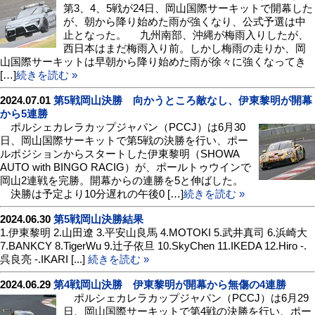
第3、4、5戦が24日、岡山国際サーキットで開幕した
が、朝から降り始めた雨が強くなり、公式予選は中
止となった。 九州南部、沖縄が梅雨入りしたが、
西日本はまだ梅雨入り前。しかし梅雨の走りか、岡
山国際サーキットは早朝から降り始めた雨が徐々に強くなってき
[…]
続きを読む »
2024.07.01
第5戦岡山決勝 向かうところ敵なし、伊東黎明が開幕
から5連勝
ポルシェカレラカップジャパン（PCCJ）は6月30
日、岡山国際サーキットで第5戦の決勝を行い、ポー
ルポジションからスタートした伊東黎明（SHOWA
AUTO with BINGO RACIG）が、ポールトゥウインで
岡山2連戦を完勝。開幕からの連勝を5と伸ばした。
決勝は予定より10分遅れの午後0 […]
続きを読む »
2024.06.30
第5戦岡山決勝結果
1.伊東黎明 2.山田遼 3.平安山良馬 4.MOTOKI 5.武井真司 6.浜崎大
7.BANKCY 8.TigerWu 9.辻子依旦 10.SkyChen 11.IKEDA 12.Hiro -.
呉良亮 -.IKARI [...]
続きを読む »
2024.06.29
第4戦岡山決勝 伊東黎明が開幕から無傷の4連勝
ポルシェカレラカップジャパン（PCCJ）は6月29
日、岡山国際サーキットで第4戦の決勝を行い、ポー