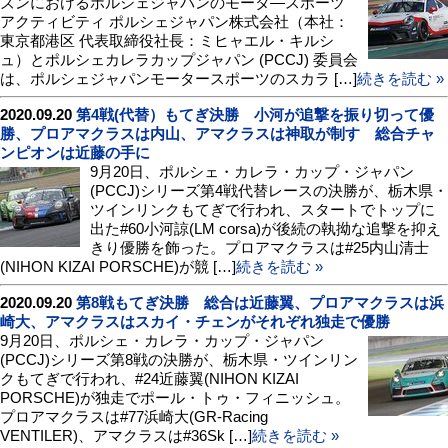
ズンにおけるポルシェジャパンのモータ―スポーツ
アクティビティ ポルシェジャパン株式会社（本社：
東京都港区 代表取締役社長：ミヒャエル・キルシ
ュ）とポルシェカレラカップジャパン (PCCJ) 委員会
は、ポルシェジャパンモータースポーツのスカラ […]
続きを読む »
2020.09.20
第4戦(代替）もてぎ決勝 小河が追撃を振り切って優
勝、プロアマクラスは内山、アマクラスは神取が制す 総合チャ
ンピオンは近藤の手に
9月20日、ポルシェ・カレラ・カップ・ジャパン
(PCCJ)シリーズ第4戦代替レースの決勝が、栃木県・
ツインリンクもてぎで行われ、スタートでトップに
出た#60小河諒(LM corsa)が後続の執拗な追撃を抑え
きり優勝を飾った。プロアマクラスは#25内山清士
(NIHON KIZAI PORSCHE)が競 […]
続きを読む »
2020.09.20
第8戦もてぎ決勝 総合は近藤翼、プロアマクラスは浜
崎大、アマクラスはスカイ・チェンがそれぞれ独走で優勝
9月20日、ポルシェ・カレラ・カップ・ジャパン
(PCCJ)シリーズ第8戦の決勝が、栃木県・ツインリン
クもてぎで行われ、#24近藤翼(NIHON KIZAI
PORSCHE)が独走でポール・トゥ・フィニッシュ。
プロアマクラスは#77浜崎大(GR-Racing
VENTILER)、アマクラスは#36Sk […]
続きを読む »