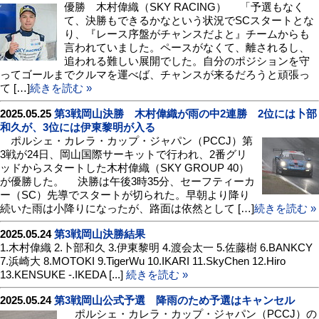
優勝 木村偉織（SKY RACING） 「予選もなく
て、決勝もできるかなという状況でSCスタートとな
り、『レース序盤がチャンスだよと』チームからも
言われていました。ペースがなくて、離されるし、
追われる難しい展開でした。自分のポジションを守
ってゴールまでクルマを運べば、チャンスが来るだろうと頑張っ
て […]
続きを読む »
2025.05.25
第3戦岡山決勝 木村偉織が雨の中2連勝 2位には卜部
和久が、3位には伊東黎明が入る
ポルシェ・カレラ・カップ・ジャパン（PCCJ）第
3戦が24日、岡山国際サーキットで行われ、2番グリ
ッドからスタートした木村偉織（SKY GROUP 40）
が優勝した。 決勝は午後3時35分、セーフティーカ
ー（SC）先導でスタートが切られた。早朝より降り
続いた雨は小降りになったが、路面は依然として […]
続きを読む »
2025.05.24
第3戦岡山決勝結果
1.木村偉織 2.卜部和久 3.伊東黎明 4.渡会太一 5.佐藤樹 6.BANKCY
7.浜崎大 8.MOTOKI 9.TigerWu 10.IKARI 11.SkyChen 12.Hiro
13.KENSUKE -.IKEDA [...]
続きを読む »
2025.05.24
第3戦岡山公式予選 降雨のため予選はキャンセル
ポルシェ・カレラ・カップ・ジャパン（PCCJ）の