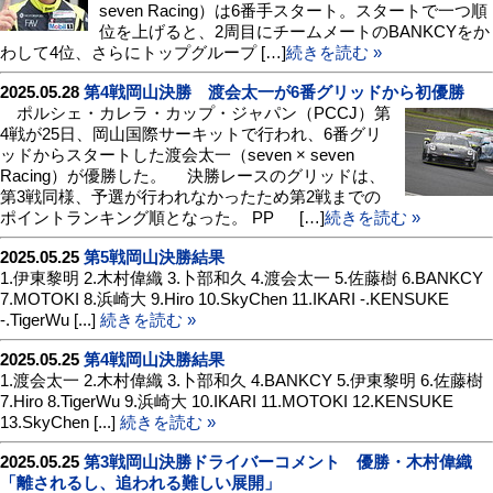
seven Racing）は6番手スタート。スタートで一つ順
位を上げると、2周目にチームメートのBANKCYをか
わして4位、さらにトップグループ […]
続きを読む »
2025.05.28
第4戦岡山決勝 渡会太一が6番グリッドから初優勝
ポルシェ・カレラ・カップ・ジャパン（PCCJ）第
4戦が25日、岡山国際サーキットで行われ、6番グリ
ッドからスタートした渡会太一（seven × seven
Racing）が優勝した。 決勝レースのグリッドは、
第3戦同様、予選が行われなかったため第2戦までの
ポイントランキング順となった。 PP […]
続きを読む »
2025.05.25
第5戦岡山決勝結果
1.伊東黎明 2.木村偉織 3.卜部和久 4.渡会太一 5.佐藤樹 6.BANKCY
7.MOTOKI 8.浜崎大 9.Hiro 10.SkyChen 11.IKARI -.KENSUKE
-.TigerWu [...]
続きを読む »
2025.05.25
第4戦岡山決勝結果
1.渡会太一 2.木村偉織 3.卜部和久 4.BANKCY 5.伊東黎明 6.佐藤樹
7.Hiro 8.TigerWu 9.浜崎大 10.IKARI 11.MOTOKI 12.KENSUKE
13.SkyChen [...]
続きを読む »
2025.05.25
第3戦岡山決勝ドライバーコメント 優勝・木村偉織
「離されるし、追われる難しい展開」