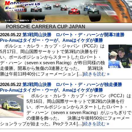
PORSCHE CARRERA CUP JAPAN
2026.05.22
第3戦岡山決勝 ロバート・デ・ハーンが開幕3連勝
Pro-Amaはタイガー・ウーが、Amaはイケダが優勝
ポルシェ・カレラ・カップ・ジャパン（PCCJ）は
5月17日、岡山国際サーキットで第3戦の決勝を行
い、ポールポジションからスタートしたロバート・
デ・ハーン（seven x seven Racing）が昨日同様の独
走優勝。開幕から無傷の3連勝となった。 第3戦決
勝は午前11時40分にフォーメーション […]
続きを読む »
2026.05.22
第2戦岡山決勝 ロバート・デ・ハーンが独走優勝
Pro-Amaはタイガー・ウーが、Amaはイケダが優勝
ポルシェ・カレラ・カップ・ジャパン（PCCJ）は
5月16日、岡山国際サーキットで第2戦の決勝を行
い、ポールポジションからスタートしたロバート・
デ・ハーン（seven x seven Racing）がぶっちぎりで
の優勝を飾った。 決勝は午後時50分にフォーメー
ションラップが始まった。Proクラス4 […]
続きを読む »