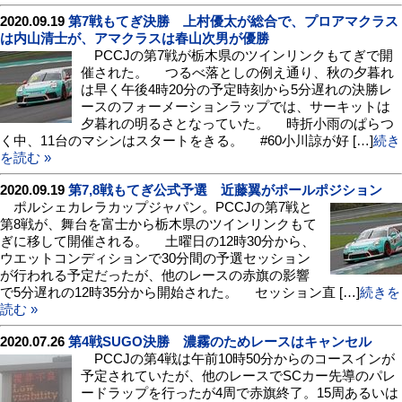
2020.09.19
第7戦もてぎ決勝 上村優太が総合で、プロアマクラス
は内山清士が、アマクラスは春山次男が優勝
PCCJの第7戦が栃木県のツインリンクもてぎで開
催された。 つるべ落としの例え通り、秋の夕暮れ
は早く午後4時20分の予定時刻から5分遅れの決勝レ
ースのフォーメーションラップでは、サーキットは
夕暮れの明るさとなっていた。 時折小雨のぱらつ
く中、11台のマシンはスタートをきる。 #60小川諒が好 […]
続き
を読む »
2020.09.19
第7,8戦もてぎ公式予選 近藤翼がポールポジション
ポルシェカレラカップジャパン。PCCJの第7戦と
第8戦が、舞台を富士から栃木県のツインリンクもて
ぎに移して開催される。 土曜日の12時30分から、
ウエットコンディションで30分間の予選セッション
が行われる予定だったが、他のレースの赤旗の影響
で5分遅れの12時35分から開始された。 セッション直 […]
続きを
読む »
2020.07.26
第4戦SUGO決勝 濃霧のためレースはキャンセル
PCCJの第4戦は午前10時50分からのコースインが
予定されていたが、他のレースでSCカー先導のパレ
ードラップを行ったが4周で赤旗終了。15周あるいは