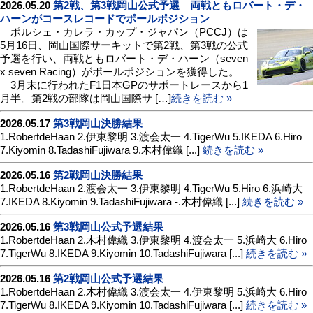
2026.05.20
第2戦、第3戦岡山公式予選 両戦ともロバート・デ・
ハーンがコースレコードでポールポジション
ポルシェ・カレラ・カップ・ジャパン（PCCJ）は
5月16日、岡山国際サーキットで第2戦、第3戦の公式
予選を行い、両戦ともロバート・デ・ハーン（seven
x seven Racing）がポールポジションを獲得した。
3月末に行われたF1日本GPのサポートレースから1
月半。第2戦の部隊は岡山国際サ […]
続きを読む »
2026.05.17
第3戦岡山決勝結果
1.RobertdeHaan 2.伊東黎明 3.渡会太一 4.TigerWu 5.IKEDA 6.Hiro
7.Kiyomin 8.TadashiFujiwara 9.木村偉織 [...]
続きを読む »
2026.05.16
第2戦岡山決勝結果
1.RobertdeHaan 2.渡会太一 3.伊東黎明 4.TigerWu 5.Hiro 6.浜崎大
7.IKEDA 8.Kiyomin 9.TadashiFujiwara -.木村偉織 [...]
続きを読む »
2026.05.16
第3戦岡山公式予選結果
1.RobertdeHaan 2.木村偉織 3.伊東黎明 4.渡会太一 5.浜崎大 6.Hiro
7.TigerWu 8.IKEDA 9.Kiyomin 10.TadashiFujiwara [...]
続きを読む »
2026.05.16
第2戦岡山公式予選結果
1.RobertdeHaan 2.木村偉織 3.渡会太一 4.伊東黎明 5.浜崎大 6.Hiro
7.TigerWu 8.IKEDA 9.Kiyomin 10.TadashiFujiwara [...]
続きを読む »