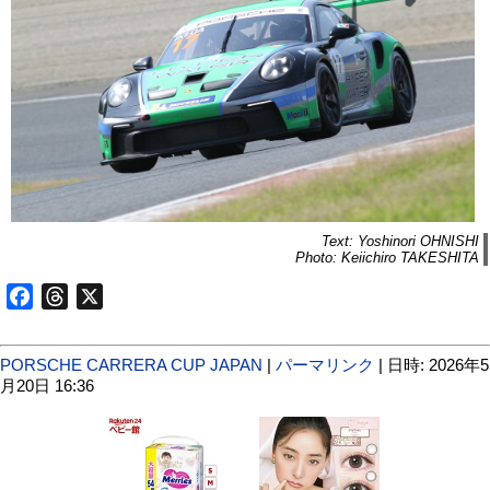
Text: Yoshinori OHNISHI
Photo: Keiichiro TAKESHITA
Facebook
Threads
X
PORSCHE CARRERA CUP JAPAN
|
パーマリンク
| 日時: 2026年5
月20日 16:36