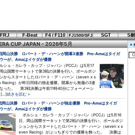
FRJ
F-Beat
F4 / F110
SGT
S
FJ1500/SFJ
ERA CUP JAPAN - 2026年5月
F110 CUP
FIA-F4
SFJ D-Cup
鈴鹿・岡山
筑波・冨士
SFJ日本一
Aポリス
もてぎ・菅生
戦岡山決勝 ロバート・デ・ハーンが開幕3連勝 Pro-Amaはタイガ
ウーが、Amaはイケダが優勝
シェ・カレラ・カップ・ジャパン（PCCJ）は5月17
岡山国際サーキットで第3戦の決勝を行い、ポールポジ
ンからスタートしたロバート・デ・ハーン（seven x s
en Racing）が昨日同様の独走優勝。開幕から無傷の3連
なった。 第3戦決勝は午前11時40分にフォーメーシ
[…]
続きを読む »
戦岡山決勝 ロバート・デ・ハーンが独走優勝 Pro-Amaはタイガ
ウーが、Amaはイケダが優勝
ポルシェ・カレラ・カップ・ジャパン（PCCJ）は5月16
日、岡山国際サーキットで第2戦の決勝を行い、ポールポジ
ションからスタートしたロバート・デ・ハーン（seven x s
even Racing）がぶっちぎりでの優勝を飾った。 決勝は