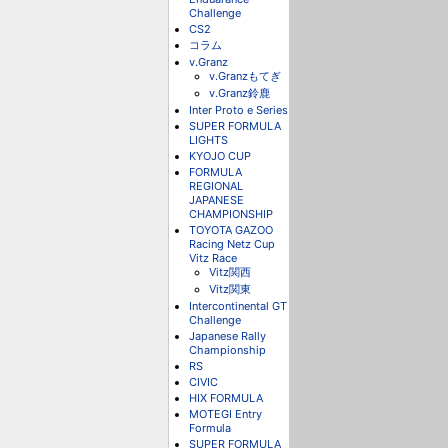
Challenge
CS2
コラム
v.Granz
v.Granzもてぎ
v.Granz鈴鹿
Inter Proto e Series
SUPER FORMULA
LIGHTS
KYOJO CUP
FORMULA
REGIONAL
JAPANESE
CHAMPIONSHIP
TOYOTA GAZOO
Racing Netz Cup
Vitz Race
Vitz関西
Vitz関東
Intercontinental GT
Challenge
Japanese Rally
Championship
RS
CIVIC
HIX FORMULA
MOTEGI Entry
Formula
SUPER FORMULA