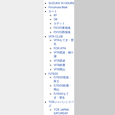
SUZUKA 10 HOURS
Forumula Beat
カート
KF
OK
カデット
FS125東地域
FS125西地域
VITA CLUB
VITAもてぎ・菅
生
FCR-VITA
VITA筑波・袖ケ
浦
VITA筑波
VITA鈴鹿
VITA岡山
FJ1500
FJ1500筑波・
富士
FJ1500鈴鹿・
岡山
FJ1500もて
ぎ・菅生
TCRジャパンシリー
ズ
TCR JAPAN
SATURDAY