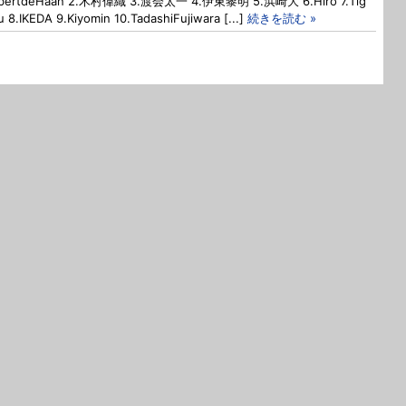
obertdeHaan 2.木村偉織 3.渡会太一 4.伊東黎明 5.浜崎大 6.Hiro 7.Tig
 8.IKEDA 9.Kiyomin 10.TadashiFujiwara [...]
続きを読む »