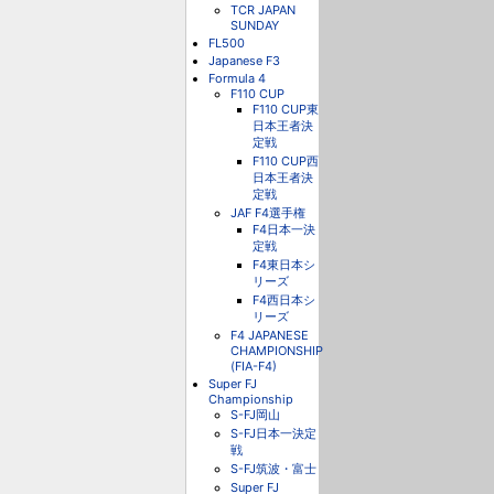
TCR JAPAN
SUNDAY
FL500
Japanese F3
Formula 4
F110 CUP
F110 CUP東
日本王者決
定戦
F110 CUP西
日本王者決
定戦
JAF F4選手権
F4日本一決
定戦
F4東日本シ
リーズ
F4西日本シ
リーズ
F4 JAPANESE
CHAMPIONSHIP
(FIA-F4)
Super FJ
Championship
S-FJ岡山
S-FJ日本一決定
戦
S-FJ筑波・富士
Super FJ