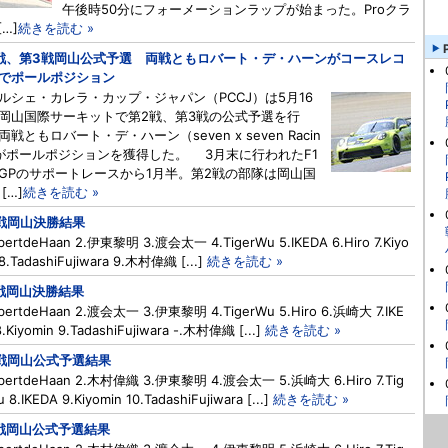
午後時50分にフォーメーションラップが始まった。Proクラ
[…]
続きを読む »
戦、第3戦岡山公式予選 両戦ともロバート・デ・ハーンがコースレコ
でポールポジション
シェ・カレラ・カップ・ジャパン（PCCJ）は5月16
岡山国際サーキットで第2戦、第3戦の公式予選を行
両戦ともロバート・デ・ハーン（seven x seven Racin
がポールポジションを獲得した。 3月末に行われたF1
GPのサポートレースから1月半。第2戦の部隊は岡山国
[…]
続きを読む »
戦岡山決勝結果
obertdeHaan 2.伊東黎明 3.渡会太一 4.TigerWu 5.IKEDA 6.Hiro 7.Kiyo
8.TadashiFujiwara 9.木村偉織 [...]
続きを読む »
戦岡山決勝結果
obertdeHaan 2.渡会太一 3.伊東黎明 4.TigerWu 5.Hiro 6.浜崎大 7.IKE
.Kiyomin 9.TadashiFujiwara -.木村偉織 [...]
続きを読む »
戦岡山公式予選結果
obertdeHaan 2.木村偉織 3.伊東黎明 4.渡会太一 5.浜崎大 6.Hiro 7.Tig
 8.IKEDA 9.Kiyomin 10.TadashiFujiwara [...]
続きを読む »
戦岡山公式予選結果