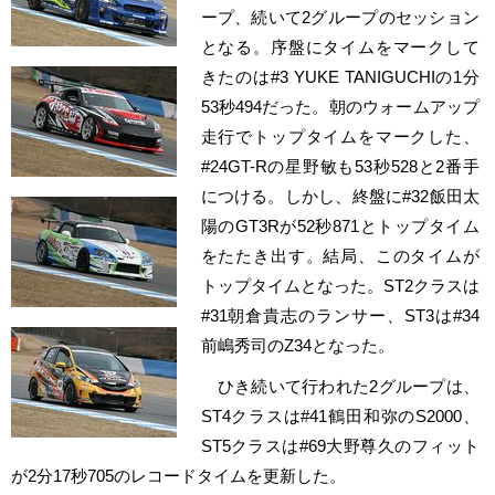
ープ、続いて2グループのセッション
となる。序盤にタイムをマークして
きたのは#3 YUKE TANIGUCHIの1分
53秒494だった。朝のウォームアップ
走行でトップタイムをマークした、
#24GT-Rの星野敏も53秒528と2番手
につける。しかし、終盤に#32飯田太
陽のGT3Rが52秒871とトップタイム
をたたき出す。結局、このタイムが
トップタイムとなった。ST2クラスは
#31朝倉貴志のランサー、ST3は#34
前嶋秀司のZ34となった。
ひき続いて行われた2グループは、
ST4クラスは#41鶴田和弥のS2000、
ST5クラスは#69大野尊久のフィット
が2分17秒705のレコードタイムを更新した。