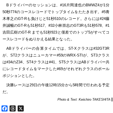
Bドライバーのセッションは、#16片岡達也のBMWZ4が1分
50秒774のコースレコードでトップタイムをたたき出す。#5青
木孝之のGT-Rも負けじと51秒510のレコード。さらには#24藤
井誠暢のGT-Rも51秒517、#32小林崇志のGT3Rも51秒578、#1
吉田広樹のGT-R までも51秒923と僅差でのトップ5がすべてコ
ースレコードをぬりかえる結果となった。
ABドライバーの合算タイムでは、ST-Xクラスは#32GT3R
が、ST2クラスはニューカマー#59のWRX-STIが、ST3クラス
は#34のZ34、ST4クラスは#41、ST5クラスはABドライバー共
にレコードタイムをマークした#69がそれぞれクラスのポール
ポジションとした。
決勝レースは29日の午後12時15分から5時間で行われる予定
だ。
Photo & Text: Keiichiro TAKESHITA
Facebook
Threads
X