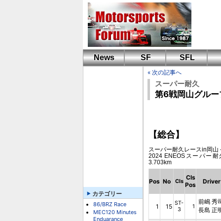
News
SF
SFL
« 次の記事へ
スーパー耐久
第6戦岡山グルー
【総合】
スーパー耐久レースin岡山 -RIJ- (2
2024 ENEOSスーパー耐久
3.703km
Cls
Pos
No
Driver
Cls
Pos
カテゴリー
前嶋 秀
ST-
86/BRZ Race
1
15
1
3
長島 正
MEC120 Minutes
Enduarance