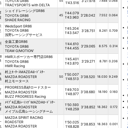
TOYOTA GR86
3'27.978
55
7.488
0.068
佑
1'43.516
TRACYSPORTS with DELTA
シェイドレーシングGR86
彦
1'44.079
3'28.042
TOYOTA GR86
45
7.552
0.064
資
1'43.963
SHADE RACING
夫
WedsSport GR86
1'45.204
之
TOYOTA GR86
3'28.751
8.261
0.709
1'43.547
浅野レーシングサービス
全薬工業GR86
州
1'44.610
3'29.065
TOYOTA GR86
8.575
0.314
1'44.455
TEAM G/MOTION'
W
HMRスポーツカー専門店GR86
1'45.401
孝
3'29.271
TOYOTA GR86
8.781
0.206
1'43.870
HMR Racing
村上ﾓｰﾀｰｽMAZDAﾛｰﾄﾞｽﾀｰ
幸
1'50.007
MAZDA ROADSTER
3'38.520
50
18.030
9.249
地
1'48.513
村上モータース
PROGRESS高砂ロードスター
介
1'49.703
3'38.680
MAZDA ROADSTER
18.190
0.160
平
1'48.977
BUZZ PROGRESS Racing
ﾒｲﾌﾟﾙ広島ﾚｰｼﾝｸﾞMAZDAﾛｰﾄﾞｽﾀｰ
彦
1'50.593
MAZDA ROADSTER
3'38.852
18.362
0.172
河
1'48.259
メイプル広島レーシングチーム
MAZDA SPIRIT RACING
一
ROADSTER
1'50.025
3'38.853
18.363
0.001
MAZDA ROADSTER
也
1'48.828