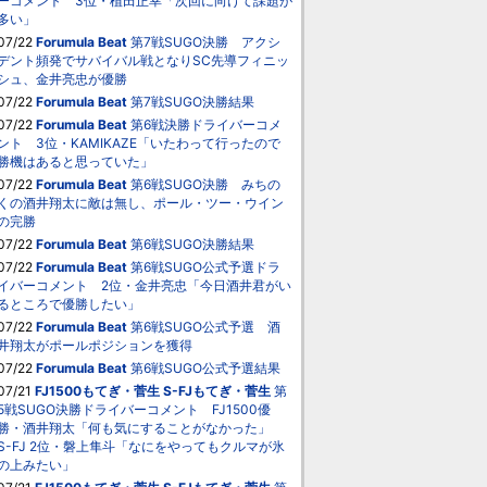
ーコメント 3位・植田正幸「次回に向けて課題が
多い」
07/22
Forumula Beat
第7戦SUGO決勝 アクシ
デント頻発でサバイバル戦となりSC先導フィニッ
シュ、金井亮忠が優勝
07/22
Forumula Beat
第7戦SUGO決勝結果
07/22
Forumula Beat
第6戦決勝ドライバーコメ
ント 3位・KAMIKAZE「いたわって行ったので
勝機はあると思っていた」
07/22
Forumula Beat
第6戦SUGO決勝 みちの
くの酒井翔太に敵は無し、ポール・ツー・ウイン
の完勝
07/22
Forumula Beat
第6戦SUGO決勝結果
07/22
Forumula Beat
第6戦SUGO公式予選ドラ
イバーコメント 2位・金井亮忠「今日酒井君がい
るところで優勝したい」
07/22
Forumula Beat
第6戦SUGO公式予選 酒
井翔太がポールポジションを獲得
07/22
Forumula Beat
第6戦SUGO公式予選結果
07/21
FJ1500もてぎ・菅生
S-FJもてぎ・菅生
第
5戦SUGO決勝ドライバーコメント FJ1500優
勝・酒井翔太「何も気にすることがなかった」
S-FJ 2位・磐上隼斗「なにをやってもクルマが氷
の上みたい」