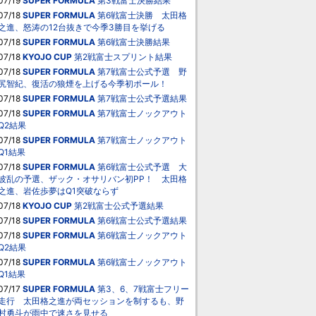
07/19
SUPER FORMULA
第3戦富士決勝結果
07/18
SUPER FORMULA
第6戦富士決勝 太田格
之進、怒涛の12台抜きで今季3勝目を挙げる
07/18
SUPER FORMULA
第6戦富士決勝結果
07/18
KYOJO CUP
第2戦富士スプリント結果
07/18
SUPER FORMULA
第7戦富士公式予選 野
尻智紀、復活の狼煙を上げる今季初ポール！
07/18
SUPER FORMULA
第7戦富士公式予選結果
07/18
SUPER FORMULA
第7戦富士ノックアウト
Q2結果
07/18
SUPER FORMULA
第7戦富士ノックアウト
Q1結果
07/18
SUPER FORMULA
第6戦富士公式予選 大
波乱の予選、ザック・オサリバン初PP！ 太田格
之進、岩佐歩夢はQ1突破ならず
07/18
KYOJO CUP
第2戦富士公式予選結果
07/18
SUPER FORMULA
第6戦富士公式予選結果
07/18
SUPER FORMULA
第6戦富士ノックアウト
Q2結果
07/18
SUPER FORMULA
第6戦富士ノックアウト
Q1結果
07/17
SUPER FORMULA
第3、6、7戦富士フリー
走行 太田格之進が両セッションを制するも、野
村勇斗が雨中で速さを見せる