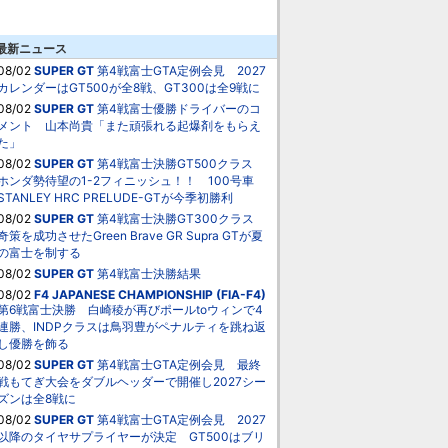
最新ニュース
08/02
SUPER GT
第4戦富士GTA定例会見 2027
カレンダーはGT500が全8戦、GT300は全9戦に
08/02
SUPER GT
第4戦富士優勝ドライバーのコ
メント 山本尚貴「また頑張れる起爆剤をもらえ
た」
08/02
SUPER GT
第4戦富士決勝GT500クラス
ホンダ勢待望の1-2フィニッシュ！！ 100号車
STANLEY HRC PRELUDE-GTが今季初勝利
08/02
SUPER GT
第4戦富士決勝GT300クラス
奇策を成功させたGreen Brave GR Supra GTが夏
の富士を制する
08/02
SUPER GT
第4戦富士決勝結果
08/02
F4 JAPANESE CHAMPIONSHIP (FIA-F4)
第6戦富士決勝 白崎稜が再びポールtoウィンで4
連勝、INDPクラスは鳥羽豊がペナルティを跳ね返
し優勝を飾る
08/02
SUPER GT
第4戦富士GTA定例会見 最終
戦もてぎ大会をダブルヘッダーで開催し2027シー
ズンは全8戦に
08/02
SUPER GT
第4戦富士GTA定例会見 2027
以降のタイヤサプライヤーが決定 GT500はブリ