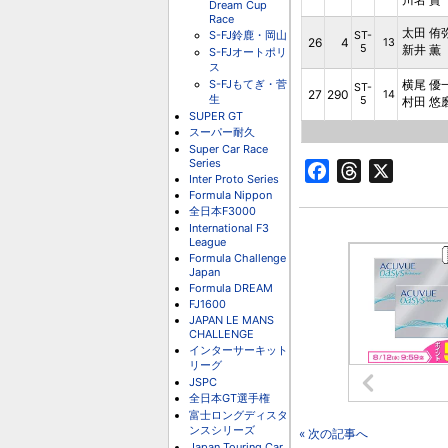
Dream Cup
Race
太田 侑
S-FJ鈴鹿・岡山
ST-
26
4
13
5
新井 薫
S-FJオートポリ
ス
S-FJもてぎ・菅
横尾 優
ST-
27
290
14
生
5
村田 悠
SUPER GT
スーパー耐久
Super Car Race
Series
Facebook
Threads
X
Inter Proto Series
Formula Nippon
全日本F3000
International F3
League
Formula Challenge
Japan
Formula DREAM
FJ1600
JAPAN LE MANS
CHALLENGE
インターサーキット
リーグ
JSPC
全日本GT選手権
富士ロングディスタ
ンスシリーズ
« 次の記事へ
Japan Touring Car