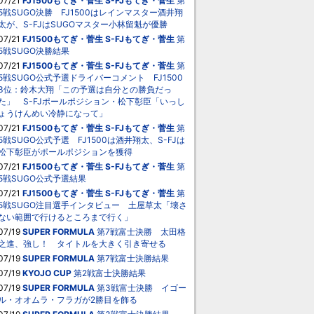
07/21
FJ1500もてぎ・菅生
S-FJもてぎ・菅生
第
5戦SUGO決勝 FJ1500はレインマスター酒井翔
太が、S-FJはSUGOマスター小林留魁が優勝
07/21
FJ1500もてぎ・菅生
S-FJもてぎ・菅生
第
5戦SUGO決勝結果
07/21
FJ1500もてぎ・菅生
S-FJもてぎ・菅生
第
5戦SUGO公式予選ドライバーコメント FJ1500
3位：鈴木大翔「この予選は自分との勝負だっ
た」 S-FJポールポジション・松下彰臣「いっし
ょうけんめい冷静になって」
07/21
FJ1500もてぎ・菅生
S-FJもてぎ・菅生
第
5戦SUGO公式予選 FJ1500は酒井翔太、S-FJは
松下彰臣がポールポジションを獲得
07/21
FJ1500もてぎ・菅生
S-FJもてぎ・菅生
第
5戦SUGO公式予選結果
07/21
FJ1500もてぎ・菅生
S-FJもてぎ・菅生
第
5戦SUGO注目選手インタビュー 土屋草太「壊さ
ない範囲で行けるところまで行く」
07/19
SUPER FORMULA
第7戦富士決勝 太田格
之進、強し！ タイトルを大きく引き寄せる
07/19
SUPER FORMULA
第7戦富士決勝結果
07/19
KYOJO CUP
第2戦富士決勝結果
07/19
SUPER FORMULA
第3戦富士決勝 イゴー
ル・オオムラ・フラガが2勝目を飾る