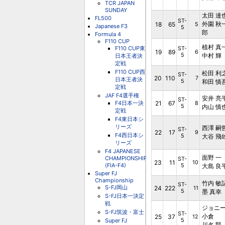
TCR JAPAN
SUNDAY
太田 達
FL500
ST-
外園 秋
18
65
5
Japanese F3
5
郎
Formula 4
F110 CUP
植村 真
F110 CUP東
ST-
19
89
6
5
中村 輝
日本王者決
定戦
F110 CUP西
松田 利
ST-
20
110
7
日本王者決
5
和田 慎
定戦
JAF F4選手権
安井 亮
ST-
F4日本一決
21
67
8
5
内山 慎
定戦
F4東日本シ
リーズ
西澤 嗣
ST-
22
17
9
F4西日本シ
5
大谷 飛
リーズ
F4 JAPANESE
面野 一
CHAMPIONSHIP
ST-
23
11
10
(FIA-F4)
5
大島 良
Super FJ
Championship
竹内 敏
ST-
S-FJ岡山
24
222
11
5
墨 真幸
S-FJ日本一決定
戦
ジョニ
S-FJ筑波・富士
ST-
小倉
25
37
12
Super FJ
5
川名 賢