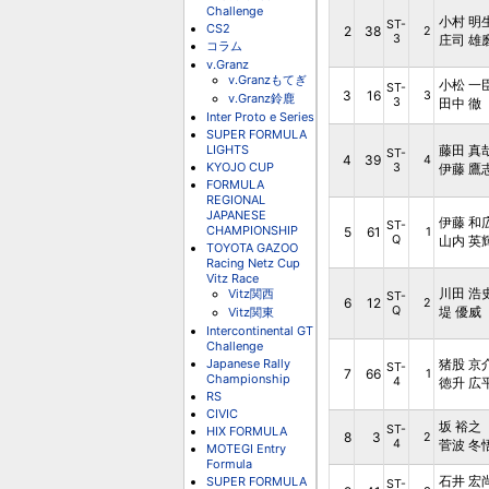
Challenge
小村 明
ST-
CS2
2
38
2
3
庄司 雄
コラム
v.Granz
v.Granzもてぎ
小松 一
ST-
3
16
3
v.Granz鈴鹿
3
田中 徹
Inter Proto e Series
SUPER FORMULA
LIGHTS
藤田 真
ST-
4
39
4
KYOJO CUP
3
伊藤 鷹
FORMULA
REGIONAL
JAPANESE
伊藤 和
ST-
CHAMPIONSHIP
5
61
1
Q
山内 英
TOYOTA GAZOO
Racing Netz Cup
Vitz Race
川田 浩
Vitz関西
ST-
6
12
2
Q
堤 優威
Vitz関東
Intercontinental GT
Challenge
Japanese Rally
猪股 京
ST-
7
66
1
Championship
4
徳升 広
RS
CIVIC
坂 裕之
ST-
HIX FORMULA
8
3
2
4
菅波 冬
MOTEGI Entry
Formula
石井 宏
SUPER FORMULA
ST-