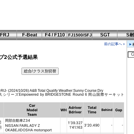
FRJ
F-Beat
F4 / F110
SGT
S
FJ1500/SFJ
F110 CUP
FIA-F4
SFJ D-Cup
鈴鹿・岡山
筑波・冨士
SFJ日本一
Aポリス
前の記事へ »
もてぎ・菅生
プ2公式予選結果
024/10/26) A&B Total Qualify Weather:Sunny Course:Dry
シリーズEmpowered by BRIDGESTONE Round 6 岡山国際サーキット
Car
Adriver
Total
Model
WH
Gap
Behind
Bdriver
Time
Team
岡部自動車Z34
司
1'39.327
3'20.490
NISSAN FAIRLADY Z
-
-
明
1'41.163
OKABEJIDOSHA motorsport