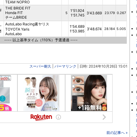
TEAM NOPRO
THE BRIDE FIT
弥
1'51.924
Honda FIT
3'43.669
5
23.179
0.267
1'51.745
チームBRIDE
AutoLabo Racing素ヤリス
一
1'54.689
3'48.674
TOYOTA Yaris
28.184
5.005
磨
1'53.985
AutoLabo
---- 以上基準タイム（110%）予選通過 ----
スーパー耐久
|
パーマリンク
| 日時: 2024年10月26日 15:01
前の記事へ »