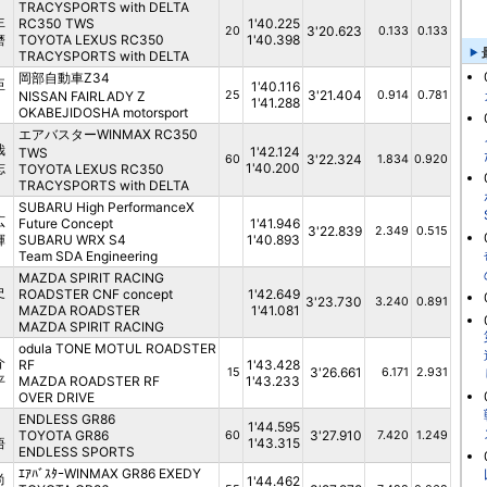
TRACYSPORTS with DELTA
生
RC350 TWS
1'40.225
3'20.623
20
0.133
0.133
磨
TOYOTA LEXUS RC350
1'40.398
TRACYSPORTS with DELTA
岡部自動車Z34
臣
1'40.116
3'21.404
NISSAN FAIRLADY Z
25
0.914
0.781
1'41.288
OKABEJIDOSHA motorsport
エアバスターWINMAX RC350
哉
1'42.124
TWS
3'22.324
60
1.834
0.920
志
1'40.200
TOYOTA LEXUS RC350
TRACYSPORTS with DELTA
SUBARU High PerformanceX
広
Future Concept
1'41.946
3'22.839
2.349
0.515
輝
SUBARU WRX S4
1'40.893
Team SDA Engineering
MAZDA SPIRIT RACING
史
ROADSTER CNF concept
1'42.649
3'23.730
3.240
0.891
MAZDA ROADSTER
1'41.081
MAZDA SPIRIT RACING
odula TONE MOTUL ROADSTER
介
RF
1'43.428
3'26.661
15
6.171
2.931
平
MAZDA ROADSTER RF
1'43.233
OVER DRIVE
ENDLESS GR86
1'44.595
TOYOTA GR86
3'27.910
60
7.420
1.249
悟
1'43.315
ENDLESS SPORTS
ｴｱﾊﾞｽﾀｰWINMAX GR86 EXEDY
尚
1'44.462