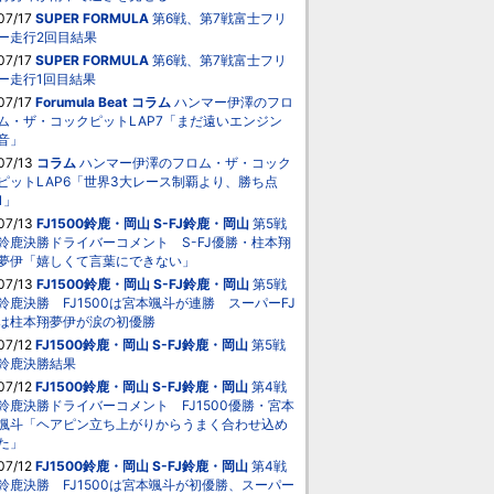
07/17
SUPER FORMULA
第6戦、第7戦富士フリ
ー走行2回目結果
07/17
SUPER FORMULA
第6戦、第7戦富士フリ
ー走行1回目結果
07/17
Forumula Beat
コラム
ハンマー伊澤のフロ
ム・ザ・コックピットLAP7「まだ遠いエンジン
音」
07/13
コラム
ハンマー伊澤のフロム・ザ・コック
ピットLAP6「世界3大レース制覇より、勝ち点
1」
07/13
FJ1500鈴鹿・岡山
S-FJ鈴鹿・岡山
第5戦
鈴鹿決勝ドライバーコメント S-FJ優勝・柱本翔
夢伊「嬉しくて言葉にできない」
07/13
FJ1500鈴鹿・岡山
S-FJ鈴鹿・岡山
第5戦
鈴鹿決勝 FJ1500は宮本颯斗が連勝 スーパーFJ
は柱本翔夢伊が涙の初優勝
07/12
FJ1500鈴鹿・岡山
S-FJ鈴鹿・岡山
第5戦
鈴鹿決勝結果
07/12
FJ1500鈴鹿・岡山
S-FJ鈴鹿・岡山
第4戦
鈴鹿決勝ドライバーコメント FJ1500優勝・宮本
颯斗「ヘアピン立ち上がりからうまく合わせ込め
た」
07/12
FJ1500鈴鹿・岡山
S-FJ鈴鹿・岡山
第4戦
鈴鹿決勝 FJ1500は宮本颯斗が初優勝、スーパー