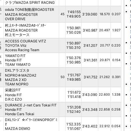
クラブMAZDA SPIRIT RACING
也
odula TONE制動屋ROADSTER
1'49.155
一
3'39.060
MAZDA ROADSTER
45
18.570
0.207
1'49.905
OVER DRIVE
村上ﾓｰﾀｰｽMAZDAﾛｰﾄﾞｽﾀｰ
一
1'50.961
MAZDA ROADSTER
3'40.987
20.497
1.927
1'50.026
村上モータース
ACCESS COURAGE VITZ
之
1'50.897
TOYOTA Vitz
3'41.207
20.717
0.220
吾
1'50.310
Access Racing Team
YAMATO FIT
平
1'50.376
Honda FIT
3'41.361
20.871
0.154
也
1'50.985
TEAM YAMATO
DXLアラゴスタ
哲
1'51.767
NOPRO☆MAZDA2
3'41.752
50
21.262
0.391
雄
1'49.985
MAZDA 2 XD
TEAM NOPRO
栄建設FIT
1'51.672
3'43.090
Honda FIT
22.600
1.338
平
1'51.418
D.R.C EZO
DURANCE J-net Cars Tokai FIT
記
1'51.208
Honda FIT
3'43.348
22.858
0.258
1'52.140
Honda Cars Tokai
DXLﾜｺｰｽﾞ ☆ﾊﾟﾜｰﾐﾈﾗﾙNOPROﾃﾞﾐ
ー
ｵ
1'52.335
3'43.402
22.912
0.054
MAZDA DEMIO
1'51.067