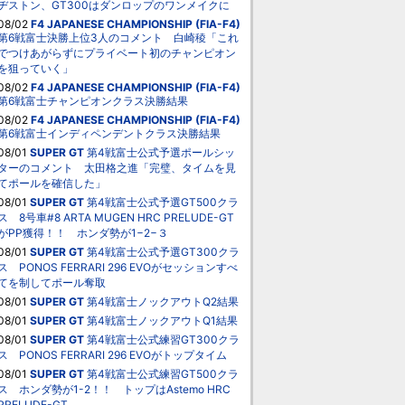
ヂストン、GT300はダンロップのワンメイクに
08/02
F4 JAPANESE CHAMPIONSHIP (FIA-F4)
第6戦富士決勝上位3人のコメント 白崎稜「これ
でつけあがらずにプライベート初のチャンピオン
を狙っていく」
08/02
F4 JAPANESE CHAMPIONSHIP (FIA-F4)
第6戦富士チャンピオンクラス決勝結果
08/02
F4 JAPANESE CHAMPIONSHIP (FIA-F4)
第6戦富士インディペンデントクラス決勝結果
08/01
SUPER GT
第4戦富士公式予選ポールシッ
ターのコメント 太田格之進「完璧、タイムを見
てポールを確信した」
08/01
SUPER GT
第4戦富士公式予選GT500クラ
ス 8号車#8 ARTA MUGEN HRC PRELUDE-GT
がPP獲得！！ ホンダ勢が1−2−３
08/01
SUPER GT
第4戦富士公式予選GT300クラ
ス PONOS FERRARI 296 EVOがセッションすべ
てを制してポール奪取
08/01
SUPER GT
第4戦富士ノックアウトQ2結果
08/01
SUPER GT
第4戦富士ノックアウトQ1結果
08/01
SUPER GT
第4戦富士公式練習GT300クラ
ス PONOS FERRARI 296 EVOがトップタイム
08/01
SUPER GT
第4戦富士公式練習GT500クラ
ス ホンダ勢が1-2！！ トップはAstemo HRC
PRELUDE-GT