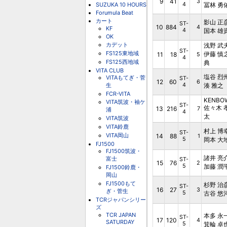
9
41
3
SUZUKA 10 HOURS
4
冨林 勇
Forumula Beat
カート
影山 正
ST-
10
884
4
KF
4
国本 雄
OK
カデット
浅野 武
ST-
FS125東地域
伊藤 慎
11
18
5
4
FS125西地域
典
VITA CLUB
塩谷 烈
VITAもてぎ・菅
ST-
12
60
6
生
4
湊 雅之
FCR-VITA
KENBO
VITA筑波・袖ケ
ST-
佐々木 
13
216
7
浦
4
太
VITA筑波
VITA鈴鹿
村上 博
ST-
VITA岡山
14
88
1
5
岡本 大
FJ1500
FJ1500筑波・
諸井 亮
富士
ST-
15
76
2
5
加藤 潤
FJ1500鈴鹿・
岡山
FJ1500もて
杉野 治
ST-
16
27
3
ぎ・菅生
5
古谷 悠
TCRジャパンシリー
ズ
TCR JAPAN
本多 永
ST-
17
120
4
SATURDAY
5
箕輪 卓