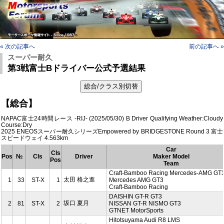
« 次の記事へ
前の記事へ »
スーパー耐久
第3戦富士Bドライバー公式予選結果
【総合】
NAPAC富士24時間レース -RIJ- (2025/05/30) B Driver Qualifying Weather:Cloudy
Course:Dry
2025 ENEOSスーパー耐久シリーズEmpowered by BRIDGESTONE Round 3 富士
スピードウェイ 4.563km
Car
Cls
Pos
№
Cls
Driver
Maker Model
Pos
Team
Craft-Bamboo Racing Mercedes-AMG GT
太田 格之進
1
33
ST-X
1
Mercedes AMG GT3
Craft-Bamboo Racing
DAISHIN GT-R GT3
坂口 夏月
2
81
ST-X
2
NISSAN GT-R NISMO GT3
GTNET MotorSports
Hitotsuyama Audi R8 LMS