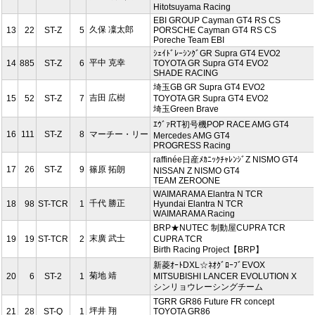
Hitotsuyama Racing
EBI GROUP Cayman GT4 RS CS
久保 凜太郎
13
22
ST-Z
5
PORSCHE Cayman GT4 RS CS
Poreche Team EBI
ｼｪｲﾄﾞﾚｰｼﾝｸﾞGR Supra GT4 EVO2
平中 克幸
14
885
ST-Z
6
TOYOTA GR Supra GT4 EVO2
SHADE RACING
埼玉GB GR Supra GT4 EVO2
吉田 広樹
15
52
ST-Z
7
TOYOTA GR Supra GT4 EVO2
埼玉Green Brave
ｴｳﾞｧRT初号機POP RACE AMG GT4
16
111
ST-Z
8
マーチー・リー
Mercedes AMG GT4
PROGRESS Racing
raffinée日産ﾒｶﾆｯｸﾁｬﾚﾝｼﾞZ NISMO GT4
17
26
ST-Z
9
篠原 拓朗
NISSAN Z NISMO GT4
TEAM ZEROONE
WAIMARAMA Elantra N TCR
千代 勝正
18
98
ST-TCR
1
Hyundai Elantra N TCR
WAIMARAMA Racing
BRP★NUTEC 制動屋CUPRA TCR
末廣 武士
19
19
ST-TCR
2
CUPRA TCR
Birth Racing Project【BRP】
新菱ｵｰﾄDXL☆ﾈｵｸﾞﾛｰﾌﾞEVOX
菊地 靖
20
6
ST-2
1
MITSUBISHI LANCER EVOLUTION X
シンリョウレーシングチーム
TGRR GR86 Future FR concept
坪井 翔
21
28
ST-Q
1
TOYOTA GR86