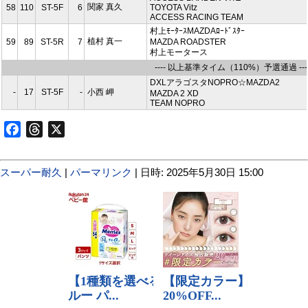
関家 真久
58
110
ST-5F
6
TOYOTA Vitz
ACCESS RACING TEAM
村上ﾓｰﾀｰｽMAZDAﾛｰﾄﾞｽﾀｰ
植村 真一
59
89
ST-5R
7
MAZDA ROADSTER
村上モータース
---- 以上基準タイム（110%）予選通過 ---
DXLアラゴスタNOPRO☆MAZDA2
-
17
ST-5F
-
小西 岬
MAZDA 2 XD
TEAM NOPRO
Facebook
Threads
X
スーパー耐久
|
パーマリンク
| 日時: 2025年5月30日 15:00