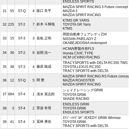
ENDLESS SPORTS
MAZDA SPIRIT RACING 3 Future concept
阪口 良平
31
55
ST-Q
4
MAZDA 3
MAZDA SPIRIT RACING
KTMS GR YARIS
鈴木 斗輝哉
32
225
ST-2
7
TOYOTA GR Yaris
KTMS
岡部自動車フェアレディZ34
33
15
ST-3
3
長島 正明
NISSAN FAIRLADY Z
OKABEJIDOSHA motorsport
HCM内野製作所FL5
34
36
ST-2
8
岩間 浩一
Honda CIVIC TYPE
HCM UCHINO RACING
TRACYSPORTS with DELTA RC350 TWS
藤原 能成
35
38
ST-3
4
TOYOTA LEXUS RC350
TRACY SPORTS with DELTA
MAZDA SPIRIT RACING RS Future concep
関 豊
36
12
ST-Q
5
MAZDA ROADSTER
MAZDA SPIRIT RACING
シェイドレーシングGR86
37
884
ST-4
1
清水 英志郎
TOYOTA GR86
SHADE RACING
ENDLESS GR86
菅波 冬悟
38
3
ST-4
2
TOYOTA GR86
ENDLESS SPORTS
ｴﾅｼﾞｰﾊｲﾄﾞﾛｹﾞﾝEXEDY GR86 Winmax
冨林 勇佑
39
41
ST-4
3
TOYOTA GR86
TRACY SPORTS with DELTA