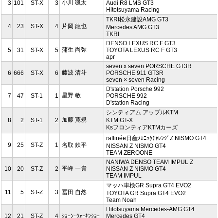
小川 颯太
3
101
ST-X
3
Audi R8 LMS GT3
Hitotsuyama Racing
TKRI松永建設AMG GT3
4
23
ST-X
4
片岡 龍也
Mercedes AMG GT3
TKRI
DENSO LEXUS RC F GT3
蒲生 尚弥
5
31
ST-X
5
TOYOTA LEXUS RC F GT3
apr
seven x seven PORSCHE GT3R
藤波 清斗
6
666
ST-X
6
PORSCHE 911 GT3R
seven × seven Racing
D'station Porsche 992
星野 敏
7
47
ST-1
1
PORSCHE 992
D'station Racing
シンティアム アップルKTM
加藤 寛規
8
2
ST-1
2
KTM GT-X
KsフロンティアKTMカーズ
raffinée日産ﾒｶﾆｯｸﾁｬﾚﾝｼﾞZ NISMO GT4
9
25
ST-Z
1
名取 鉄平
NISSAN Z NISMO GT4
TEAM ZEROONE
NANIWA DENSO TEAM IMPUL Z
平峰 一貴
10
20
ST-Z
2
NISSAN Z NISMO GT4
TEAM IMPUL
マッハ車検GR Supra GT4 EVO2
11
5
ST-Z
3
冨田 自然
TOYOTA GR Supra GT4 EVO2
Team Noah
Hitotsuyama Mercedes-AMG GT4
12
21
ST-Z
4
ｼｮｰﾝ･ｳｫｰｷﾝｼｮｰ
Mercedes GT4