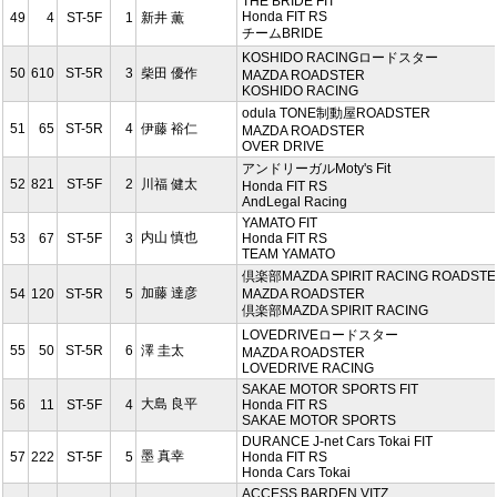
THE BRIDE FIT
Honda FIT RS
49
4
ST-5F
1
新井 薫
チームBRIDE
KOSHIDO RACINGロードスター
50
610
ST-5R
3
柴田 優作
MAZDA ROADSTER
KOSHIDO RACING
odula TONE制動屋ROADSTER
51
65
ST-5R
4
伊藤 裕仁
MAZDA ROADSTER
OVER DRIVE
アンドリーガルMoty's Fit
52
821
ST-5F
2
川福 健太
Honda FIT RS
AndLegal Racing
YAMATO FIT
内山 慎也
53
67
ST-5F
3
Honda FIT RS
TEAM YAMATO
倶楽部MAZDA SPIRIT RACING ROADST
加藤 達彦
54
120
ST-5R
5
MAZDA ROADSTER
倶楽部MAZDA SPIRIT RACING
LOVEDRIVEロードスター
55
50
ST-5R
6
澤 圭太
MAZDA ROADSTER
LOVEDRIVE RACING
SAKAE MOTOR SPORTS FIT
大島 良平
56
11
ST-5F
4
Honda FIT RS
SAKAE MOTOR SPORTS
DURANCE J-net Cars Tokai FIT
墨 真幸
57
222
ST-5F
5
Honda FIT RS
Honda Cars Tokai
ACCESS BARDEN VITZ