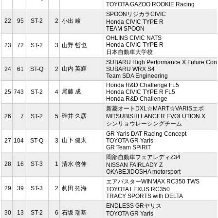
TOYOTA GAZOO ROOKIE Racing
SPOONリジカラCIVIC
22
95
ST-2
2
小出 峻
Honda CIVIC TYPE R
TEAM SPOON
OHLINS CIVIC NATS
Honda CIVIC TYPE R
23
72
ST-2
3
山野 哲也
日本自動車大学校
SUBARU High Performance X Future Con
山内 英輝
24
61
ST-Q
2
SUBARU WRX S4
Team SDA Engineering
Honda R&D Challenge FL5
尾藤 成
25
743
ST-2
4
Honda CIVIC TYPE R FL5
Honda R&D Challenge
新菱オートDXL☆MART☆VARISエボ
碓井 久彦
26
7
ST-2
5
MITSUBISHI LANCER EVOLUTION X
シンリョウレーシングチーム
GR Yaris DAT Racing Concept
山下 健太
27
104
ST-Q
3
TOYOTA GR Yaris
GR Team SPiRIT
岡部自動車フェアレディZ34
28
16
ST-3
1
清水 啓伸
NISSAN FAIRLADY Z
OKABEJIDOSHA motorsport
エアバスターWINMAX RC350 TWS
29
39
ST-3
2
眞田 拓海
TOYOTA LEXUS RC350
TRACY SPORTS with DELTA
ENDLESS GRヤリス
30
13
ST-2
6
石坂 瑞基
TOYOTA GR Yaris