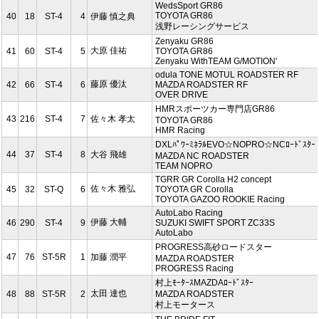
WedsSport GR86
TOYOTA GR86
40
18
ST-4
4
伊藤 慎之典
浅野レーシングサービス
Zenyaku GR86
大原 佳祐
41
60
ST-4
5
TOYOTA GR86
Zenyaku WithTEAM G/MOTION'
odula TONE MOTUL ROADSTER RF
藤原 優汰
42
66
ST-4
6
MAZDA ROADSTER RF
OVER DRIVE
HMRスポーツカー専門店GR86
43
216
ST-4
7
佐々木 孝太
TOYOTA GR86
HMR Racing
DXLﾊﾟﾜｰﾐﾈﾗﾙEVO☆NOPRO☆NCﾛｰﾄﾞｽﾀｰ
44
37
ST-4
8
大谷 飛雄
MAZDA NC ROADSTER
TEAM NOPRO
TGRR GR Corolla H2 concept
佐々木 雅弘
45
32
ST-Q
6
TOYOTA GR Corolla
TOYOTA GAZOO ROOKIE Racing
AutoLabo Racing
伊藤 大輔
46
290
ST-4
9
SUZUKI SWIFT SPORT ZC33S
AutoLabo
PROGRESS高砂ロードスター
47
76
ST-5R
1
加藤 潤平
MAZDA ROADSTER
PROGRESS Racing
村上ﾓｰﾀｰｽMAZDAﾛｰﾄﾞｽﾀｰ
太田 達也
48
88
ST-5R
2
MAZDA ROADSTER
村上モータース