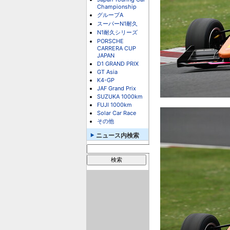
Championship
グループA
スーパーN1耐久
N1耐久シリーズ
PORSCHE
CARRERA CUP
JAPAN
D1 GRAND PRIX
GT Asia
K4-GP
JAF Grand Prix
SUZUKA 1000km
FUJI 1000km
Solar Car Race
その他
ニュース内検索