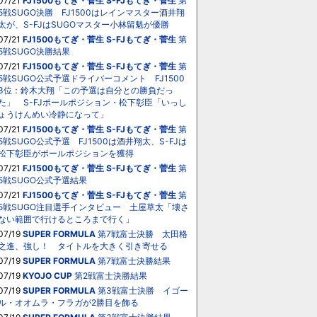
07/21
FJ1500もてぎ・菅生
S-FJもてぎ・菅生
第
5戦SUGO決勝 FJ1500はレインマスター酒井翔
太が、S-FJはSUGOマスター小林留魁が優勝
07/21
FJ1500もてぎ・菅生
S-FJもてぎ・菅生
第
5戦SUGO決勝結果
07/21
FJ1500もてぎ・菅生
S-FJもてぎ・菅生
第
5戦SUGO公式予選ドライバーコメント FJ1500
3位：鈴木大翔「この予選は自分との勝負だっ
た」 S-FJポールポジション・松下彰臣「いっし
ょうけんめい冷静になって」
07/21
FJ1500もてぎ・菅生
S-FJもてぎ・菅生
第
5戦SUGO公式予選 FJ1500は酒井翔太、S-FJは
松下彰臣がポールポジションを獲得
07/21
FJ1500もてぎ・菅生
S-FJもてぎ・菅生
第
5戦SUGO公式予選結果
07/21
FJ1500もてぎ・菅生
S-FJもてぎ・菅生
第
5戦SUGO注目選手インタビュー 土屋草太「壊さ
ない範囲で行けるところまで行く」
07/19
SUPER FORMULA
第7戦富士決勝 太田格
之進、強し！ タイトルを大きく引き寄せる
07/19
SUPER FORMULA
第7戦富士決勝結果
07/19
KYOJO CUP
第2戦富士決勝結果
07/19
SUPER FORMULA
第3戦富士決勝 イゴー
ル・オオムラ・フラガが2勝目を飾る