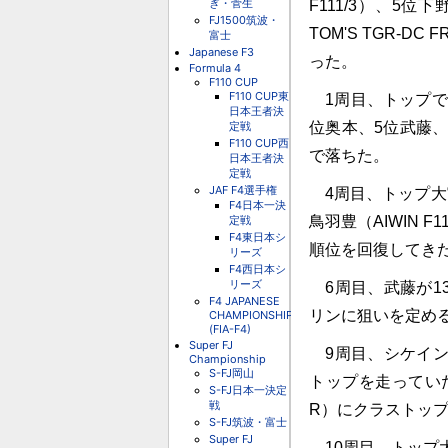
ぎ・菅生
F111/3）、5位
FJ1500筑波・
TOM'S TGR-
富士
Japanese F3
った。
Formula 4
F110 CUP
F110 CUP東
1周目、トップで
日本王者決
定戦
位奥本、5位武藤
F110 CUP西
で落ちた。
日本王者決
定戦
JAF F4選手権
4周目、トップ大
F4日本一決
定戦
鳥羽豊（AIWIN 
F4東日本シ
順位を回復してき
リーズ
F4西日本シ
リーズ
6周目、武藤が1
F4 JAPANESE
リンに狙いを定め
CHAMPIONSHIP
(FIA-F4)
Super FJ
9周目、シケイン
Championship
S-FJ岡山
トップを走っていた鳥
S-FJ日本一決定
戦
R）にクラストッ
S-FJ筑波・富士
Super FJ
10周目、トップ