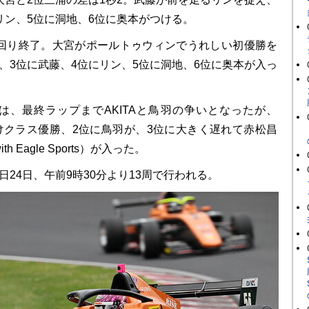
リン、5位に洞地、6位に奥本がつける。
回り終了。大宮がポールトゥウィンでうれしい初優勝を
、3位に武藤、4位にリン、5位に洞地、6位に奥本が入っ
、最終ラップまでAKITAと鳥羽の争いとなったが、
退けクラス優勝、2位に鳥羽が、3位に大きく遅れて⾚松昌
ith Eagle Sports）が入った。
24日、午前9時30分より13周で行われる。