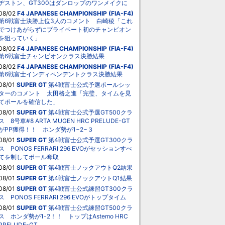
ヂストン、GT300はダンロップのワンメイクに
08/02
F4 JAPANESE CHAMPIONSHIP (FIA-F4)
第6戦富士決勝上位3人のコメント 白崎稜「これ
でつけあがらずにプライベート初のチャンピオン
を狙っていく」
08/02
F4 JAPANESE CHAMPIONSHIP (FIA-F4)
第6戦富士チャンピオンクラス決勝結果
08/02
F4 JAPANESE CHAMPIONSHIP (FIA-F4)
第6戦富士インディペンデントクラス決勝結果
08/01
SUPER GT
第4戦富士公式予選ポールシッ
ターのコメント 太田格之進「完璧、タイムを見
てポールを確信した」
08/01
SUPER GT
第4戦富士公式予選GT500クラ
ス 8号車#8 ARTA MUGEN HRC PRELUDE-GT
がPP獲得！！ ホンダ勢が1−2−３
08/01
SUPER GT
第4戦富士公式予選GT300クラ
ス PONOS FERRARI 296 EVOがセッションすべ
てを制してポール奪取
08/01
SUPER GT
第4戦富士ノックアウトQ2結果
08/01
SUPER GT
第4戦富士ノックアウトQ1結果
08/01
SUPER GT
第4戦富士公式練習GT300クラ
ス PONOS FERRARI 296 EVOがトップタイム
08/01
SUPER GT
第4戦富士公式練習GT500クラ
ス ホンダ勢が1-2！！ トップはAstemo HRC
PRELUDE-GT