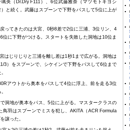
下野璃央（Dr.Dry F111）、6位武藤雅奈（マツモトキヨシ
DC FR）と続く。武藤はスプーンで下野をパスして5位に上が
戻ってきたのは大宮、0秒8差で2位に三浦、3位リン、4
、6位に下野がつける。スタートを失敗した洞地は10位ま
宮はじりじりと三浦を離し差は1秒1まで広がる。洞地は
F111/3）をスプーンで、シケインで下野をパスして6位まで
た。
30Rアウトから奥本をパスして4位に浮上、前を走る3位
る。
で洞地が奥本をパス、5位に上がる。マスタークラスの
羽はスプーンでミスを犯し、AKITA（ACR Formula
プを譲った。
大宮と2位三浦の差は1秒2。武藤が前を走るリンを捉え、