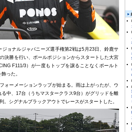
ジョナルジャパニーズ選手権第2戦は5月23日、鈴鹿サ
4の決勝を行い、ポールポジションからスタートした大宮
ACING F111/3）が一度もトップを譲ることなくポールト
を飾った。
フォーメーションラップが始まる。雨は上がったが、ウ
れる中、17台（うちマスタークラス9台）がグリッドを離
整列。シグナルブラックアウトでレースがスタートした。