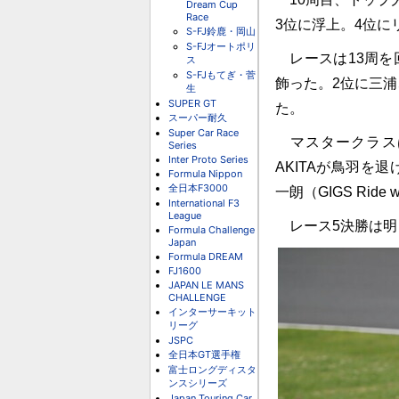
Dream Cup
Race
3位に浮上。4位に
S-FJ鈴鹿・岡山
S-FJオートポリ
レースは13周を
ス
S-FJもてぎ・菅
飾った。2位に三浦
生
SUPER GT
た。
スーパー耐久
Super Car Race
マスタークラスは
Series
Inter Proto Series
AKITAが鳥羽を
Formula Nippon
全日本F3000
⼀朗（GIGS Ride w
International F3
League
レース5決勝は明日
Formula Challenge
Japan
Formula DREAM
FJ1600
JAPAN LE MANS
CHALLENGE
インターサーキット
リーグ
JSPC
全日本GT選手権
富士ロングディスタ
ンスシリーズ
Japan Touring Car