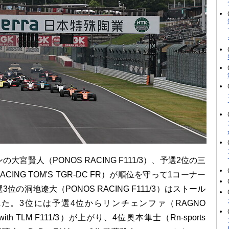
宮賢人（PONOS RACING F111/3）、予選2位の三
ACING TOM'S TGR-DC FR）が順位を守って1コーナー
位の洞地遼⼤（PONOS RACING F111/3）はストール
た。3位には予選4位からリンチェンファ（RAGNO
 with TLM F111/3）が上がり、4位奥本隼士（Rn-sports