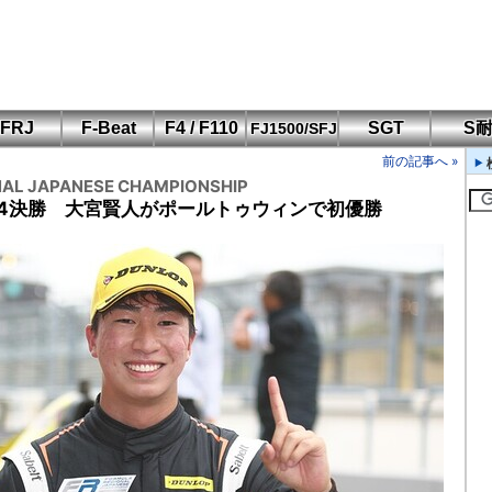
FRJ
F-Beat
F4 / F110
SGT
S
FJ1500/SFJ
F110 CUP
FIA-F4
SFJ D-Cup
鈴鹿・岡山
筑波・冨士
SFJ日本一
Aポリス
前の記事へ »
もてぎ・菅生
AL JAPANESE CHAMPIONSHIP
4決勝 大宮賢人がポールトゥウィンで初優勝