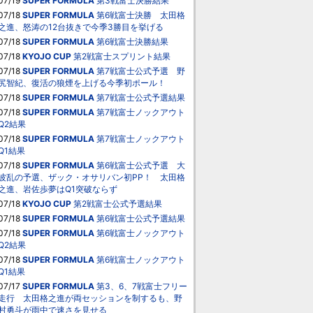
07/19
SUPER FORMULA
第3戦富士決勝結果
07/18
SUPER FORMULA
第6戦富士決勝 太田格
之進、怒涛の12台抜きで今季3勝目を挙げる
07/18
SUPER FORMULA
第6戦富士決勝結果
07/18
KYOJO CUP
第2戦富士スプリント結果
07/18
SUPER FORMULA
第7戦富士公式予選 野
尻智紀、復活の狼煙を上げる今季初ポール！
07/18
SUPER FORMULA
第7戦富士公式予選結果
07/18
SUPER FORMULA
第7戦富士ノックアウト
Q2結果
07/18
SUPER FORMULA
第7戦富士ノックアウト
Q1結果
07/18
SUPER FORMULA
第6戦富士公式予選 大
波乱の予選、ザック・オサリバン初PP！ 太田格
之進、岩佐歩夢はQ1突破ならず
07/18
KYOJO CUP
第2戦富士公式予選結果
07/18
SUPER FORMULA
第6戦富士公式予選結果
07/18
SUPER FORMULA
第6戦富士ノックアウト
Q2結果
07/18
SUPER FORMULA
第6戦富士ノックアウト
Q1結果
07/17
SUPER FORMULA
第3、6、7戦富士フリー
走行 太田格之進が両セッションを制するも、野
村勇斗が雨中で速さを見せる