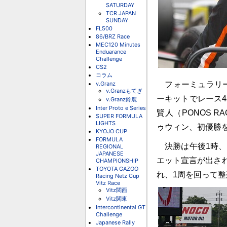
SATURDAY
TCR JAPAN
SUNDAY
FL500
86/BRZ Race
MEC120 Minutes
Enduarance
Challenge
CS2
コラム
v.Granz
フォーミュラリー
v.Granzもてぎ
ーキットでレース
v.Granz鈴鹿
Inter Proto e Series
賢人（PONOS R
SUPER FORMULA
LIGHTS
ゥウィン、初優勝
KYOJO CUP
FORMULA
決勝は午後1時、
REGIONAL
JAPANESE
エット宣言が出さ
CHAMPIONSHIP
TOYOTA GAZOO
れ、1周を回って
Racing Netz Cup
Vitz Race
Vitz関西
Vitz関東
Intercontinental GT
Challenge
Japanese Rally