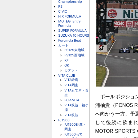
Championship
RS
CIVIC
HIX FORMULA
MOTEGI Entry
Formula
SUPER FORMULA
SUZUKA 10 HOURS
Forumula Beat
カート
FS125東地域
FS125西地域
KF
OK
カデット
VITA CLUB
VITA鈴鹿
VITA岡山
VITAもてぎ・菅
生
ポールポジションの大
FCR-VITA
浦柚貴（PONOS R
VITA筑波・袖ケ
浦
へ向かう一方、予選3
VITA筑波
FJ1500
して後続に飲まれ
FJ1500鈴鹿・
岡山
MOTOR SPORTS
FJ1500もて