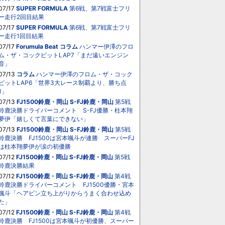
07/17
SUPER FORMULA
第6戦、第7戦富士フリ
ー走行2回目結果
07/17
SUPER FORMULA
第6戦、第7戦富士フリ
ー走行1回目結果
07/17
Forumula Beat
コラム
ハンマー伊澤のフロ
ム・ザ・コックピットLAP7「まだ遠いエンジン
音」
07/13
コラム
ハンマー伊澤のフロム・ザ・コック
ピットLAP6「世界3大レース制覇より、勝ち点
1」
07/13
FJ1500鈴鹿・岡山
S-FJ鈴鹿・岡山
第5戦
鈴鹿決勝ドライバーコメント S-FJ優勝・柱本翔
夢伊「嬉しくて言葉にできない」
07/13
FJ1500鈴鹿・岡山
S-FJ鈴鹿・岡山
第5戦
鈴鹿決勝 FJ1500は宮本颯斗が連勝 スーパーFJ
は柱本翔夢伊が涙の初優勝
07/12
FJ1500鈴鹿・岡山
S-FJ鈴鹿・岡山
第5戦
鈴鹿決勝結果
07/12
FJ1500鈴鹿・岡山
S-FJ鈴鹿・岡山
第4戦
鈴鹿決勝ドライバーコメント FJ1500優勝・宮本
颯斗「ヘアピン立ち上がりからうまく合わせ込め
た」
07/12
FJ1500鈴鹿・岡山
S-FJ鈴鹿・岡山
第4戦
鈴鹿決勝 FJ1500は宮本颯斗が初優勝、スーパー