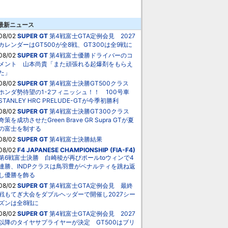
最新ニュース
08/02
SUPER GT
第4戦富士GTA定例会見 2027
カレンダーはGT500が全8戦、GT300は全9戦に
08/02
SUPER GT
第4戦富士優勝ドライバーのコ
メント 山本尚貴「また頑張れる起爆剤をもらえ
た」
08/02
SUPER GT
第4戦富士決勝GT500クラス
ホンダ勢待望の1-2フィニッシュ！！ 100号車
STANLEY HRC PRELUDE-GTが今季初勝利
08/02
SUPER GT
第4戦富士決勝GT300クラス
奇策を成功させたGreen Brave GR Supra GTが夏
の富士を制する
08/02
SUPER GT
第4戦富士決勝結果
08/02
F4 JAPANESE CHAMPIONSHIP (FIA-F4)
第6戦富士決勝 白崎稜が再びポールtoウィンで4
連勝、INDPクラスは鳥羽豊がペナルティを跳ね返
し優勝を飾る
08/02
SUPER GT
第4戦富士GTA定例会見 最終
戦もてぎ大会をダブルヘッダーで開催し2027シー
ズンは全8戦に
08/02
SUPER GT
第4戦富士GTA定例会見 2027
以降のタイヤサプライヤーが決定 GT500はブリ