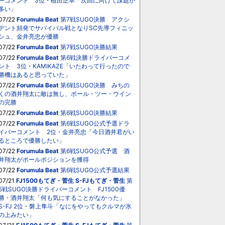
ーコメント 3位・植田正幸「次回に向けて課題が
多い」
07/22
Forumula Beat
第7戦SUGO決勝 アクシ
デント頻発でサバイバル戦となりSC先導フィニッ
シュ、金井亮忠が優勝
07/22
Forumula Beat
第7戦SUGO決勝結果
07/22
Forumula Beat
第6戦決勝ドライバーコメ
ント 3位・KAMIKAZE「いたわって行ったので
勝機はあると思っていた」
07/22
Forumula Beat
第6戦SUGO決勝 みちの
くの酒井翔太に敵は無し、ポール・ツー・ウイン
の完勝
07/22
Forumula Beat
第6戦SUGO決勝結果
07/22
Forumula Beat
第6戦SUGO公式予選ドラ
イバーコメント 2位・金井亮忠「今日酒井君がい
るところで優勝したい」
07/22
Forumula Beat
第6戦SUGO公式予選 酒
井翔太がポールポジションを獲得
07/22
Forumula Beat
第6戦SUGO公式予選結果
07/21
FJ1500もてぎ・菅生
S-FJもてぎ・菅生
第
5戦SUGO決勝ドライバーコメント FJ1500優
勝・酒井翔太「何も気にすることがなかった」
S-FJ 2位・磐上隼斗「なにをやってもクルマが氷
の上みたい」