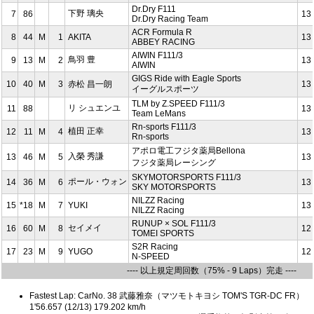
Dr.Dry F111
下野 璃央
7
86
13
Dr.Dry Racing Team
ACR Formula R
8
44
M
1
AKITA
13
ABBEY RACING
AIWIN F111/3
鳥羽 豊
9
13
M
2
13
AIWIN
GIGS Ride with Eagle Sports
10
40
M
3
⾚松 昌⼀朗
13
イーグルスポーツ
TLM by Z.SPEED F111/3
リ シュエンユ
11
88
13
Team LeMans
Rn-sports F111/3
植田 正幸
12
11
M
4
13
Rn-sports
アポロ電工フジタ薬局Bellona
入榮 秀謙
13
46
M
5
13
フジタ薬局レーシング
SKYMOTORSPORTS F111/3
ポール・ウォン
14
36
M
6
13
SKY MOTORSPORTS
NILZZ Racing
15
*18
M
7
YUKI
13
NILZZ Racing
RUNUP × SOL F111/3
セイメイ
16
60
M
8
12
TOMEI SPORTS
S2R Racing
17
23
M
9
YUGO
12
N-SPEED
---- 以上規定周回数（75% - 9 Laps）完走 ----
Fastest Lap: CarNo. 38 武藤雅奈（マツモトキヨシ TOM'S TGR-DC FR）
1'56.657 (12/13) 179.202 km/h