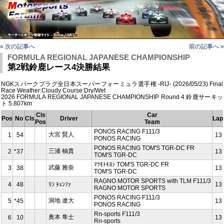
« 次の記事へ
前の記事へ »
FORMULA REGIONAL JAPANESE CHAMPIONSHIP
第2戦鈴鹿レース4決勝結果
NGKスパークプラグ全日本スーパーフォーミュラ選手権 -RIJ- (2026/05/23) Final
Race Weather:Cloudy Course:Dry/Wet
2026 FORMULA REGIONAL JAPANESE CHAMPIONSHIP Round 4 鈴鹿サーキッ
ト 5.807km
Cls
Car
Pos
No
Cls
Driver
Lap
Pos
Team
PONOS RACING F111/3
大宮 賢人
1
54
13
PONOS RACING
PONOS RACING TOM'S TGR-DC FR
三浦 柚貴
2
*37
13
TOM'S TGR-DC
ﾏﾂﾓﾄｷﾖｼ TOM'S TGR-DC FR
武藤 雅奈
3
38
13
TOM'S TGR-DC
RAGNO MOTOR SPORTS with TLM F111/3
4
48
ﾘﾝ ﾁｪﾝﾌｧ
13
RAGNO MOTOR SPORTS
PONOS RACING F111/3
洞地 遼⼤
5
*45
13
PONOS RACING
Rn-sports F111/3
奥本 隼士
6
10
13
Rn-sports