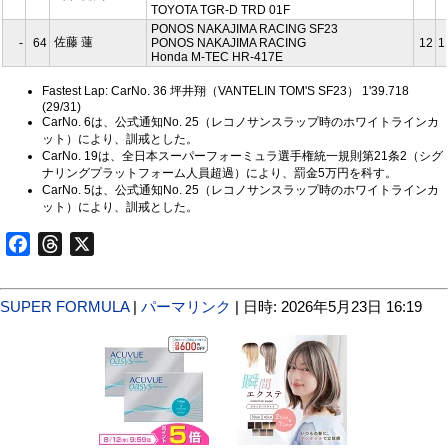
TOYOTA TGR-D TRD 01F
PONOS NAKAJIMA RACING SF23
佐藤 蓮
-
64
PONOS NAKAJIMA RACING
12
1
Honda M-TEC HR-417E
Fastest Lap: CarNo. 36 坪井翔（VANTELIN TOM'S SF23） 1'39.718
(29/31)
CarNo. 6は、公式通知No. 25（レコノサンスラップ時のホワイトラインカ
ット）により、訓戒とした。
CarNo. 19は、全日本スーパーフォーミュラ選手権統一規則第21条2（シグ
ナリングプラットフォーム人員超過）により、罰金5万円を科す。
CarNo. 5は、公式通知No. 25（レコノサンスラップ時のホワイトラインカ
ット）により、訓戒とした。
Facebook
Threads
X
SUPER FORMULA
|
パーマリンク
| 日時: 2026年5月23日 16:19