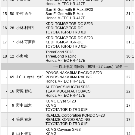
Honda M-TEC HR-417E
San-Ei Gen with B-Max SF23
野村 勇斗
15
50
San-Ei Gen with B-Max
31
1
Honda M-TEC HR-417E
KDDI TGMGP TGR-DC SF23
小林 利徠斗
16
28
KDDI TGMGP TGR-DC
31
1
TOYOTA TGR-D TRD 01F
KDDI TGMGP TGR-DC SF23
小林 可夢偉
17
7
KDDI TGMGP TGR-DC
31
1
TOYOTA TGR-D TRD 01F
ThreeBond SF23
小出 峻
18
12
ThreeBond Racing
30
1
Honda M-TEC HR-417E
---- 以上規定周回数（90% - 27 Laps）完走 ----
PONOS NAKAJIMA RACING SF23
-
65
ｲｺﾞｰﾙ･ｵｵﾑﾗ･ﾌﾗｶﾞ
PONOS NAKAJIMA RACING
22
Honda M-TEC HR-417E
AUTOBACS MUGEN SF23
野尻 智紀
-
16
TEAM MUGEN AUTOBACS
22
Honda M-TEC HR-417E
KCMG Elyse SF23
野中 誠太
-
9
KCMG
17
TOYOTA TGR-D TRD 01F
REALIZE Corporation KONDO SF23
笹原 右京
-
4
REALIZE KONDO RACING
17
TOYOTA TGR-D TRD 01F
KCMG Cayman SF23
山下 健太
-
8
KCMG
14