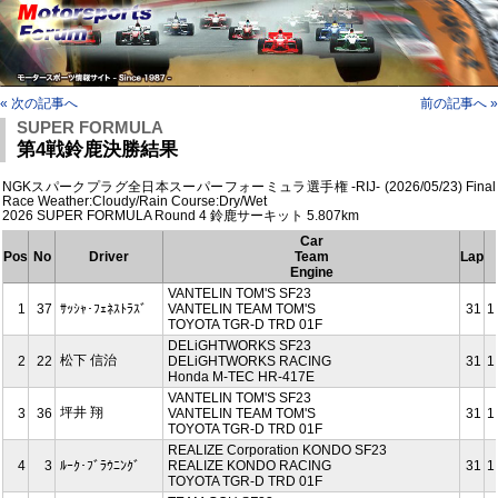
« 次の記事へ
前の記事へ »
SUPER FORMULA
第4戦鈴鹿決勝結果
NGKスパークプラグ全日本スーパーフォーミュラ選手権 -RIJ- (2026/05/23) Final
Race Weather:Cloudy/Rain Course:Dry/Wet
2026 SUPER FORMULA Round 4 鈴鹿サーキット 5.807km
Car
Pos
No
Driver
Team
Lap
Engine
VANTELIN TOM'S SF23
1
37
ｻｯｼｬ･ﾌｪﾈｽﾄﾗｽﾞ
VANTELIN TEAM TOM'S
31
1
TOYOTA TGR-D TRD 01F
DELiGHTWORKS SF23
松下 信治
2
22
DELiGHTWORKS RACING
31
1
Honda M-TEC HR-417E
VANTELIN TOM'S SF23
坪井 翔
3
36
VANTELIN TEAM TOM'S
31
1
TOYOTA TGR-D TRD 01F
REALIZE Corporation KONDO SF23
4
3
ﾙｰｸ･ﾌﾞﾗｳﾆﾝｸﾞ
REALIZE KONDO RACING
31
1
TOYOTA TGR-D TRD 01F