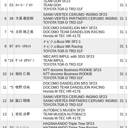
TEAM GOH SF23
5
53
ﾁｬｰﾘｰ･ﾌﾞﾙﾂ
TEAM GOH
31
1
TOYOTA TGR-D TRD 01F
SANKI VERTEX CERUMO･INGING SF23
大湯 都史樹
6
39
SANKI VERTEX PARTNERS CERUMO･INGING
31
1
TOYOTA TGR-D TRD 01F
DOCOMO DANDELION M6Y SF23
太田 格之進
7
*6
DOCOMO TEAM DANDELION RACING
31
1
Honda M-TEC HR-417E
ナビクルBuzz MK SF2３
8
97
ﾛﾏﾝ･ｽﾀﾈｯｸ
31
1
ナビクルBuzz MK Racing
TOYOTA TGR-D TRD 01F
WECARS IMPUL with SDG SF23
9
*19
ｻﾞｯｸ･ｵｻﾘﾊﾞﾝ
TEAM IMPUL
31
1
TOYOTA TGR-D TRD 01F
NTT docomo Business ROOKIE SF23
福住 仁嶺
10
14
NTT docomo Business ROOKIE
31
1
TOYOTA TGR-D TRD 01F
DOCOMO DANDELION M5S SF23
牧野 任祐
11
*5
DOCOMO TEAM DANDELION RACING
31
1
Honda M-TEC HR-417E
SANKI VERTEX CERUMO･INGING SF23
阪口 晴南
12
38
SANKI VERTEX PARTNERS CERUMO･INGING
31
1
TOYOTA TGR-D TRD 01F
AUTOBACS MUGEN SF23
岩佐 歩夢
13
1
TEAM MUGEN AUTOBACS
31
1
Honda M-TEC HR-417E
HAZANA ANDO Triple Tree SF23
ジュジュ
14
10
HAZAMA ANDO Triple Tree Racing
31
1