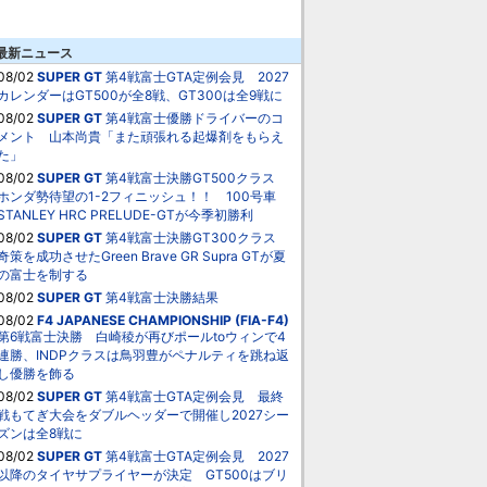
最新ニュース
08/02
SUPER GT
第4戦富士GTA定例会見 2027
カレンダーはGT500が全8戦、GT300は全9戦に
08/02
SUPER GT
第4戦富士優勝ドライバーのコ
メント 山本尚貴「また頑張れる起爆剤をもらえ
た」
08/02
SUPER GT
第4戦富士決勝GT500クラス
ホンダ勢待望の1-2フィニッシュ！！ 100号車
STANLEY HRC PRELUDE-GTが今季初勝利
08/02
SUPER GT
第4戦富士決勝GT300クラス
奇策を成功させたGreen Brave GR Supra GTが夏
の富士を制する
08/02
SUPER GT
第4戦富士決勝結果
08/02
F4 JAPANESE CHAMPIONSHIP (FIA-F4)
第6戦富士決勝 白崎稜が再びポールtoウィンで4
連勝、INDPクラスは鳥羽豊がペナルティを跳ね返
し優勝を飾る
08/02
SUPER GT
第4戦富士GTA定例会見 最終
戦もてぎ大会をダブルヘッダーで開催し2027シー
ズンは全8戦に
08/02
SUPER GT
第4戦富士GTA定例会見 2027
以降のタイヤサプライヤーが決定 GT500はブリ