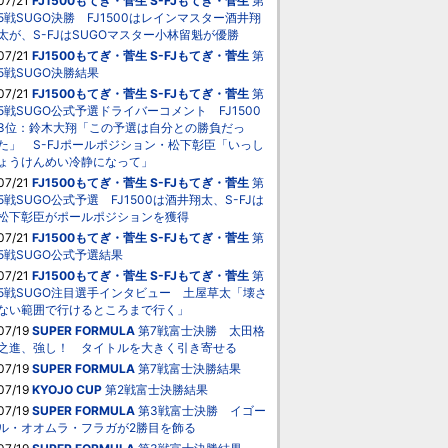
07/21
FJ1500もてぎ・菅生
S-FJもてぎ・菅生
第
5戦SUGO決勝 FJ1500はレインマスター酒井翔
太が、S-FJはSUGOマスター小林留魁が優勝
07/21
FJ1500もてぎ・菅生
S-FJもてぎ・菅生
第
5戦SUGO決勝結果
07/21
FJ1500もてぎ・菅生
S-FJもてぎ・菅生
第
5戦SUGO公式予選ドライバーコメント FJ1500
3位：鈴木大翔「この予選は自分との勝負だっ
た」 S-FJポールポジション・松下彰臣「いっし
ょうけんめい冷静になって」
07/21
FJ1500もてぎ・菅生
S-FJもてぎ・菅生
第
5戦SUGO公式予選 FJ1500は酒井翔太、S-FJは
松下彰臣がポールポジションを獲得
07/21
FJ1500もてぎ・菅生
S-FJもてぎ・菅生
第
5戦SUGO公式予選結果
07/21
FJ1500もてぎ・菅生
S-FJもてぎ・菅生
第
5戦SUGO注目選手インタビュー 土屋草太「壊さ
ない範囲で行けるところまで行く」
07/19
SUPER FORMULA
第7戦富士決勝 太田格
之進、強し！ タイトルを大きく引き寄せる
07/19
SUPER FORMULA
第7戦富士決勝結果
07/19
KYOJO CUP
第2戦富士決勝結果
07/19
SUPER FORMULA
第3戦富士決勝 イゴー
ル・オオムラ・フラガが2勝目を飾る