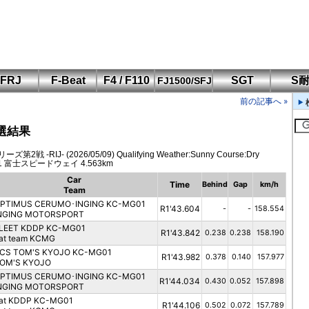
FRJ
F-Beat
F4 / F110
SGT
S
FJ1500/SFJ
F110 CUP
FIA-F4
SFJ D-Cup
鈴鹿・岡山
筑波・冨士
SFJ日本一
Aポリス
前の記事へ »
もてぎ・菅生
選結果
RIJ- (2026/05/09) Qualifying Weather:Sunny Course:Dry
nd 1 富士スピードウェイ 4.563km
Car
Time
Behind
Gap
km/h
Team
PTIMUS CERUMO･INGING KC-MG01
R1'43.604
-
-
158.554
NGING MOTORSPORT
LEET KDDP KC-MG01
R1'43.842
0.238
0.238
158.190
at team KCMG
CS TOM'S KYOJO KC-MG01
R1'43.982
0.378
0.140
157.977
OM'S KYOJO
PTIMUS CERUMO･INGING KC-MG01
R1'44.034
0.430
0.052
157.898
NGING MOTORSPORT
at KDDP KC-MG01
R1'44.106
0.502
0.072
157.789