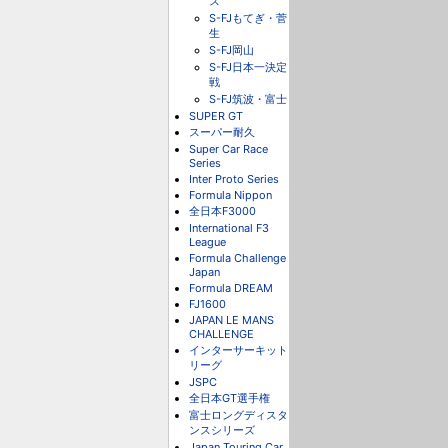
ス
S-FJもてぎ・菅
生
S-FJ岡山
S-FJ日本一決定
戦
S-FJ筑波・富士
SUPER GT
スーパー耐久
Super Car Race
Series
Inter Proto Series
Formula Nippon
全日本F3000
International F3
League
Formula Challenge
Japan
Formula DREAM
FJ1600
JAPAN LE MANS
CHALLENGE
インターサーキット
リーグ
JSPC
全日本GT選手権
富士ロングディスタ
ンスシリーズ
Japan Touring Car