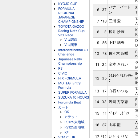
n
KYOJO CUP
ハナ・バート
S
FORMULA
6
37
ン
T
REGIONAL
JAPANESE
T
三浦 愛
7
*18
CHAMPIONSHIP
A
TOYOTA GAZOO
K
Racing Netz Cup
松井 沙羅
8
3
K
Vitz Race
Vitz関西
D
下野 璃央
9
86
Vitz関東
D
Intercontinental GT
n
佐々木 藍咲
10
*8
Challenge
n
Japanese Rally
ﾐ
Championship
金本 きれい
11
32
M
RS
CIVIC
I
ｼﾀﾙｳｲ･ﾘﾑﾅﾝﾀﾗｯ
12
35
M
HIX FORMULA
ｸ
I
MOTEGI Entry
Formula
T
白石 いつも
13
17
SUPER FORMULA
A
SUZUKA 10 HOURS
F
岩岡 万梨恵
14
33
Forumula Beat
F
カート
OK
15
11
ﾍﾟｲｼﾞ･ﾗﾀﾞｯﾂ
カデット
FS125東地域
山本 龍
16
87
FS125西地域
A
KF
いとう りな
17
*12
VITA CLUB