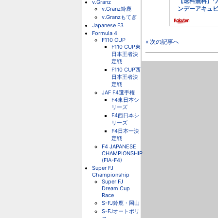
v.Granz
v.Granz鈴鹿
v.Granzもてぎ
Japanese F3
Formula 4
F110 CUP
« 次の記事へ
F110 CUP東
日本王者決
定戦
F110 CUP西
日本王者決
定戦
JAF F4選手権
F4東日本シ
リーズ
F4西日本シ
リーズ
F4日本一決
定戦
F4 JAPANESE
CHAMPIONSHIP
(FIA-F4)
Super FJ
Championship
Super FJ
Dream Cup
Race
S-FJ鈴鹿・岡山
S-FJオートポリ