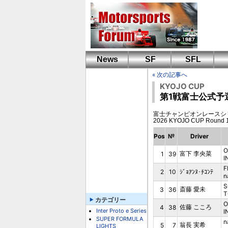
News
SF
SFL
« 次の記事へ
KYOJO CUP
第1戦富士公式予
富士チャンピオンレースシリーズ第2戦 -
2026 KYOJO CUP Rou
Pos
№
Driver
O
富下 李央菜
1
39
I
F
2
10
ｼﾞｮｱﾝﾇ･ﾁｺﾝﾃ
n
S
斎藤 愛未
3
36
T
カテゴリー
O
佐藤 こころ
4
38
Inter Proto e Series
I
SUPER FORMULA
n
翁長 実希
5
7
LIGHTS