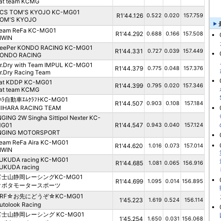
at team KCMG
CS TOM'S KYOJO KC-MG01
R1'44.126
0.522
0.020
157.759
OM'S KYOJO
eam ReFa KC-MG01
R1'44.292
0.688
0.166
157.508
IWIN
eePer KONDO RACING KC-MG01
R1'44.331
0.727
0.039
157.449
ONDO RACING
r.Dry with Team IMPUL KC-MG01
R1'44.379
0.775
0.048
157.376
r.Dry Racing Team
at KDDP KC-MG01
R1'44.399
0.795
0.020
157.346
at team KCMG
ﾊﾗ自動車ｴﾑｸﾗﾌﾄKC-MG01
R1'44.507
0.903
0.108
157.184
IHARA RACING TEAM
NGING 2W Singha Sittipol Nexter KC-
G01
R1'44.547
0.943
0.040
157.124
NGING MOTORSPORT
eam ReFa Aira KC-MG01
R1'44.620
1.016
0.073
157.014
IWIN
UKUDA racing KC-MG01
R1'44.685
1.081
0.065
156.916
UKUDA racing
富士山静岡レーシングKC-MG01
R1'44.699
1.095
0.014
156.895
クボタモータースポーツ
ARF☆お先にどうぞ☆KC-MG01
1'45.223
1.619
0.524
156.114
utolook Racing
富士山静岡レーシング KC-MG01
1'45.254
1.650
0.031
156.068