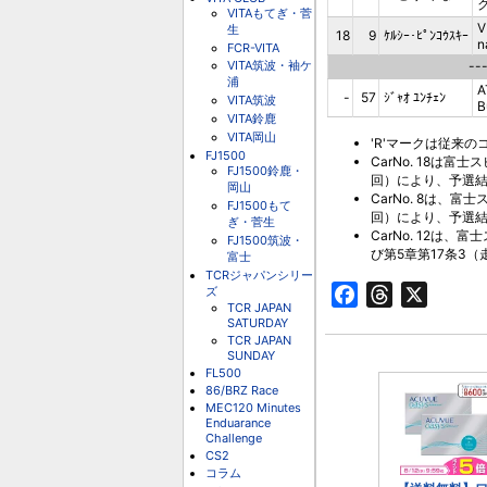
VITAもてぎ・菅
V
生
18
9
ｹﾙｼｰ･ﾋﾟﾝｺｳｽｷｰ
n
FCR-VITA
VITA筑波・袖ケ
--
浦
A
-
57
ｼﾞｬｵ ﾕﾝﾁｪﾝ
VITA筑波
B
VITA鈴鹿
VITA岡山
'R'マークは従来の
FJ1500
CarNo. 18は
FJ1500鈴鹿・
回）により、予選結
岡山
CarNo. 8は、
FJ1500もて
回）により、予選結
ぎ・菅生
CarNo. 12は
FJ1500筑波・
び第5章第17条3
富士
TCRジャパンシリー
ズ
Facebook
Threads
X
TCR JAPAN
SATURDAY
TCR JAPAN
SUNDAY
FL500
86/BRZ Race
MEC120 Minutes
Enduarance
Challenge
CS2
コラム