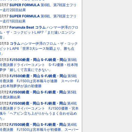
07/17
SUPER FORMULA
第6戦、第7戦富士フリ
ー走行2回目結果
07/17
SUPER FORMULA
第6戦、第7戦富士フリ
ー走行1回目結果
07/17
Forumula Beat
コラム
ハンマー伊澤のフロ
ム・ザ・コックピットLAP7「まだ遠いエンジン
音」
07/13
コラム
ハンマー伊澤のフロム・ザ・コック
ピットLAP6「世界3大レース制覇より、勝ち点
1」
07/13
FJ1500鈴鹿・岡山
S-FJ鈴鹿・岡山
第5戦
鈴鹿決勝ドライバーコメント S-FJ優勝・柱本翔
夢伊「嬉しくて言葉にできない」
07/13
FJ1500鈴鹿・岡山
S-FJ鈴鹿・岡山
第5戦
鈴鹿決勝 FJ1500は宮本颯斗が連勝 スーパーFJ
は柱本翔夢伊が涙の初優勝
07/12
FJ1500鈴鹿・岡山
S-FJ鈴鹿・岡山
第5戦
鈴鹿決勝結果
07/12
FJ1500鈴鹿・岡山
S-FJ鈴鹿・岡山
第4戦
鈴鹿決勝ドライバーコメント FJ1500優勝・宮本
颯斗「ヘアピン立ち上がりからうまく合わせ込め
た」
07/12
FJ1500鈴鹿・岡山
S-FJ鈴鹿・岡山
第4戦
鈴鹿決勝 FJ1500は宮本颯斗が初優勝、スーパー