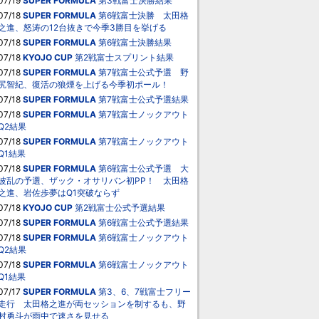
07/19
SUPER FORMULA
第3戦富士決勝結果
07/18
SUPER FORMULA
第6戦富士決勝 太田格
之進、怒涛の12台抜きで今季3勝目を挙げる
07/18
SUPER FORMULA
第6戦富士決勝結果
07/18
KYOJO CUP
第2戦富士スプリント結果
07/18
SUPER FORMULA
第7戦富士公式予選 野
尻智紀、復活の狼煙を上げる今季初ポール！
07/18
SUPER FORMULA
第7戦富士公式予選結果
07/18
SUPER FORMULA
第7戦富士ノックアウト
Q2結果
07/18
SUPER FORMULA
第7戦富士ノックアウト
Q1結果
07/18
SUPER FORMULA
第6戦富士公式予選 大
波乱の予選、ザック・オサリバン初PP！ 太田格
之進、岩佐歩夢はQ1突破ならず
07/18
KYOJO CUP
第2戦富士公式予選結果
07/18
SUPER FORMULA
第6戦富士公式予選結果
07/18
SUPER FORMULA
第6戦富士ノックアウト
Q2結果
07/18
SUPER FORMULA
第6戦富士ノックアウト
Q1結果
07/17
SUPER FORMULA
第3、6、7戦富士フリー
走行 太田格之進が両セッションを制するも、野
村勇斗が雨中で速さを見せる