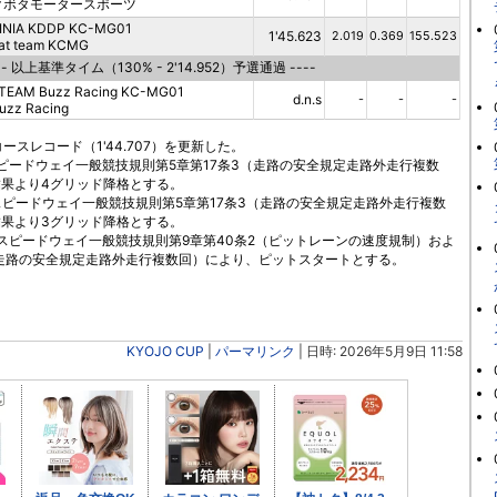
クボタモータースポーツ
INIA KDDP KC-MG01
1'45.623
2.019
0.369
155.523
at team KCMG
-- 以上基準タイム（130% - 2'14.952）予選通過 ----
TEAM Buzz Racing KC-MG01
d.n.s
-
-
-
uzz Racing
コースレコード（1'44.707）を更新した。
富士スピードウェイ一般競技規則第5章第17条3（走路の安全規定走路外走行複数
果より4グリッド降格とする。
富士スピードウェイ一般競技規則第5章第17条3（走路の安全規定走路外走行複数
果より3グリッド降格とする。
、富士スピードウェイ一般競技規則第9章第40条2（ピットレーンの速度規制）およ
（走路の安全規定走路外走行複数回）により、ピットスタートとする。
KYOJO CUP
|
パーマリンク
| 日時: 2026年5月9日 11:58