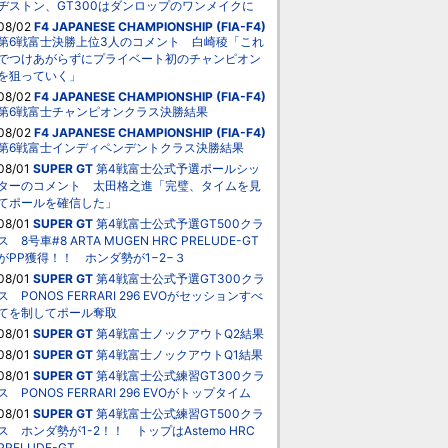
ヂストン、GT300はダンロップのワンメイクに
08/02
F4 JAPANESE CHAMPIONSHIP (FIA-F4)
第6戦富士決勝上位3人のコメント 白崎稜「これ
でつけあがらずにプライベート初のチャンピオン
を狙っていく」
08/02
F4 JAPANESE CHAMPIONSHIP (FIA-F4)
第6戦富士チャンピオンクラス決勝結果
08/02
F4 JAPANESE CHAMPIONSHIP (FIA-F4)
第6戦富士インディペンデントクラス決勝結果
08/01
SUPER GT
第4戦富士公式予選ポールシッ
ターのコメント 太田格之進「完璧、タイムを見
てポールを確信した」
08/01
SUPER GT
第4戦富士公式予選GT500クラ
ス 8号車#8 ARTA MUGEN HRC PRELUDE-GT
がPP獲得！！ ホンダ勢が1−2−３
08/01
SUPER GT
第4戦富士公式予選GT300クラ
ス PONOS FERRARI 296 EVOがセッションすべ
てを制してポール奪取
08/01
SUPER GT
第4戦富士ノックアウトQ2結果
08/01
SUPER GT
第4戦富士ノックアウトQ1結果
08/01
SUPER GT
第4戦富士公式練習GT300クラ
ス PONOS FERRARI 296 EVOがトップタイム
08/01
SUPER GT
第4戦富士公式練習GT500クラ
ス ホンダ勢が1-2！！ トップはAstemo HRC
PRELUDE-GT