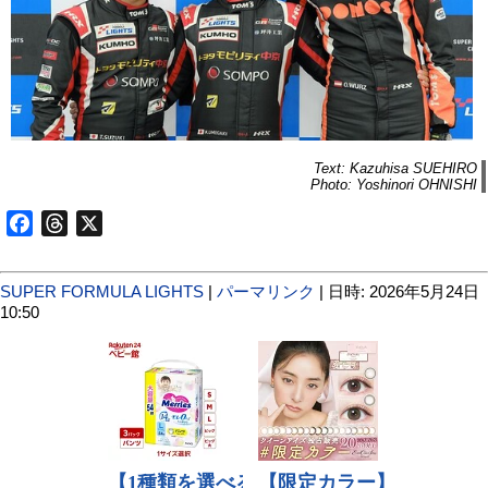
Text: Kazuhisa SUEHIRO
Photo: Yoshinori OHNISHI
Facebook
Threads
X
SUPER FORMULA LIGHTS
|
パーマリンク
| 日時: 2026年5月24日
10:50