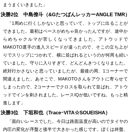
まうまくいきました」
決勝2位 中島僚斗（&GたつばんレッカーANGLE TMR）
「1周めに行くしかないと思っていて、トップに出ることが
できました。最初はペースがめちゃ良かったんですが、途中か
らめちゃクルマが苦しくなってきました。アトウッドで
MAKOTO選手の進入スピードが違ったので、そこの立ち上が
りでスリップにつかれて、横に並ばれるというのが何周も続い
ていました。守りに入りすぎて、どんどんきつくなりました。
絶対行かさないと思っていましたが、最後の周、1コーナーで
間違えました。あそこで、MAKOTOさんをアウトに寄らせて
しまったので、2コーナーでクロスを取られて並ばれ、アトウ
ッドでインを刺されました。レースIQが低いですね。もっと精
進します」
決勝3位 下垣和也（TraceｰVITA☆SOUEISHA）
「面白いレースでした。今日は路面温度が高いのでタイヤの
内圧の変化が序盤と後半で大きかった感じです。ぼくは終盤、