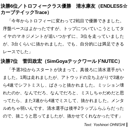
決勝6位／トロフィークラス優勝 清水康友（ENDLESS☆
カーブテイックTrace）
「今年からトロフィーに変わって2戦目で優勝できました。
序盤ペースはよかったですが、トップについていこうとしてタ
イヤのマネジメントが追いつかずに、3位を走っていました
が、3台くらいに抜かれました。でも、自分的には満足できる
レースでした」
決勝7位 菅田政宏（SimGoyaテックワールドNUTEC）
「予選3位からスタートが決まって。真後ろに清水選手がい
ました。1周は走れましたが、アトウッドの立ち上がりで3速か
ら4速でシフトミスし、ばさっと抜かれました。ミッション壊
れたのか、なんでだろ、なんでだろと、ミスしちゃだめだと思
ってたら、また3速から4速でミスして、抜かれました。メンタ
ルめちゃ弱いんです。清水選手は後半2ラップふらふらだった
ので、抜こうと思ってましたが、抜かせてくれなかったです」
Text: Yoshinori OHNISHI