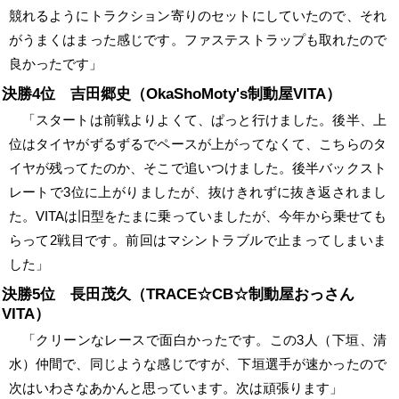
競れるようにトラクション寄りのセットにしていたので、それ
がうまくはまった感じです。ファステストラップも取れたので
良かったです」
決勝4位 吉田郷史（OkaShoMoty's制動屋VITA）
「スタートは前戦よりよくて、ぱっと行けました。後半、上
位はタイヤがずるずるでペースが上がってなくて、こちらのタ
イヤが残ってたのか、そこで追いつけました。後半バックスト
レートで3位に上がりましたが、抜けきれずに抜き返されまし
た。VITAは旧型をたまに乗っていましたが、今年から乗せても
らって2戦目です。前回はマシントラブルで止まってしまいま
した」
決勝5位 長田茂久（TRACE☆CB☆制動屋おっさん
VITA）
「クリーンなレースで面白かったです。この3人（下垣、清
水）仲間で、同じような感じですが、下垣選手が速かったので
次はいわさなあかんと思っています。次は頑張ります」