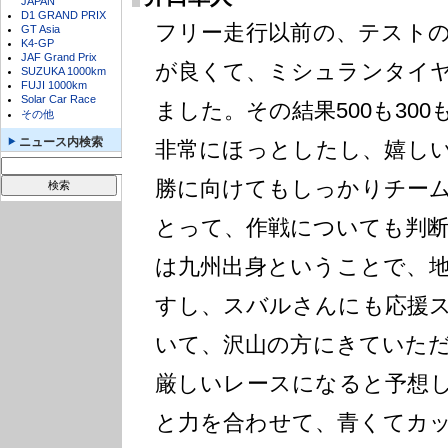
JAPAN
D1 GRAND PRIX
フリー走行以前の、テスト
GT Asia
K4-GP
JAF Grand Prix
が良くて、ミシュランタイ
SUZUKA 1000km
FUJI 1000km
Solar Car Race
ました。その結果500も30
その他
ニュース内検索
非常にほっとしたし、嬉し
勝に向けてもしっかりチー
とって、作戦についても判断
は九州出身ということで、
すし、スバルさんにも応援
いて、沢山の方にきていた
厳しいレースになると予想
と力を合わせて、青くてカッ