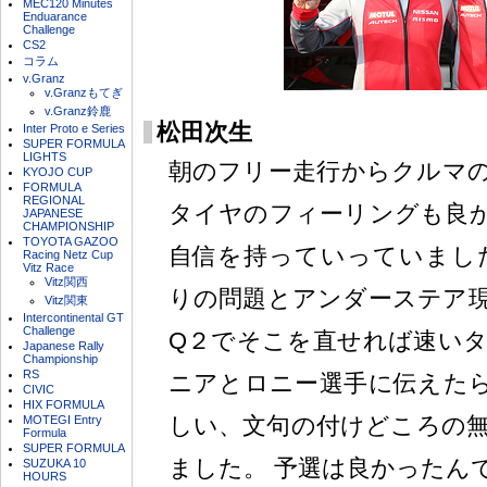
MEC120 Minutes
Enduarance
Challenge
CS2
コラム
v.Granz
v.Granzもてぎ
v.Granz鈴鹿
松田次生
Inter Proto e Series
SUPER FORMULA
LIGHTS
朝のフリー走行からクルマ
KYOJO CUP
FORMULA
REGIONAL
タイヤのフィーリングも良
JAPANESE
CHAMPIONSHIP
TOYOTA GAZOO
自信を持っていっていまし
Racing Netz Cup
Vitz Race
Vitz関西
りの問題とアンダーステア
Vitz関東
Intercontinental GT
Challenge
Q２でそこを直せれば速い
Japanese Rally
Championship
RS
ニアとロニー選手に伝えた
CIVIC
HIX FORMULA
しい、文句の付けどころの
MOTEGI Entry
Formula
SUPER FORMULA
ました。 予選は良かったん
SUZUKA 10
HOURS