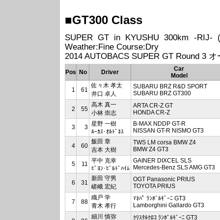
■GT300 Class
SUPER GT in KYUSHU 300km -RIJ- (20
Weather:Fine Course:Dry
2014 AUTOBACS SUPER GT Round 3
Car
Pos
No
Driver
Model
佐々木 孝太
SUBARU BRZ R&D SPORT
1
61
SUBARU BRZ GT300
井口 卓人
高木 真一
ARTA CR-Z GT
2
55
HONDA CR-Z
小林 崇志
星野 一樹
B-MAX NDDP GT-R
3
3
NISSAN GT-R NISMO GT3
ﾙｰｶｽ･ｵﾙﾄﾞﾈｽ
飯田 章
TWS LM corsa BMW Z4
4
60
BMW Z4 GT3
吉本 大樹
平中 克幸
GAINER DIXCEL SLS
5
11
Mercedes-Benz SLS AMG GT3
ﾋﾞﾖﾝ･ﾋﾞﾙﾄﾞﾊｲﾑ
新田 守男
OGT Panasonic PRIUS
6
31
TOYOTA PRIUS
嵯峨 宏紀
織戸 学
ﾏﾈﾊﾟ ﾗﾝﾎﾞﾙｷﾞｰﾆ GT3
7
88
Lamborghini Gallardo GT3
青木 孝行
細川 慎弥
ｸﾘｽﾀﾙｸﾛｺ ﾗﾝﾎﾞﾙｷﾞｰﾆ GT3