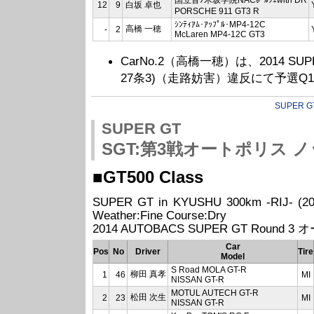
国立音ﾉ木坂学院NACﾎﾟﾙｼｪwith DR
12
9
白坂 卓也
PORSCHE 911 GT3 R
ｼﾝﾃｨｱﾑ･ｱｯﾌﾟﾙ･MP4-12C
高橋 一穂
-
2
McLaren MP4-12C GT3
CarNo.2（高橋一穂）は、2014 SUPER G
27条3)（走路妨害）違反にて予選Q
SUPER G
SUPER GT
SGT:第3戦オートポリス 
■GT500 Class
SUPER GT in KYUSHU 300km -RIJ- (20
Weather:Fine Course:Dry
2014 AUTOBACS SUPER GT Round 3
Car
Pos
No
Driver
Tire
Model
S Road MOLA GT-R
柳田 真孝
1
46
MI
NISSAN GT-R
MOTUL AUTECH GT-R
松田 次生
2
23
MI
NISSAN GT-R