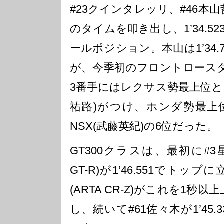
#23クインタレッリ、#46本
のタイムを叩き出し、1’34.
ールポジション。本山は1’34
が、今季初のフロントロース
3番手にはレクサス勢最上位として#
祐路)がつけ、ホンダ勢最上位
NSX(武藤英紀)の6位だった。
GT300クラスは、最初に#3星野
GT-R)が1’46.551でトッ
(ARTA CR-Z)がこれを1秒以上
し、続いて#61佐々木が1’45