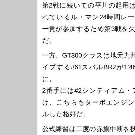
第2戦に続いての平川の起用
れているル・マン24時間レ
一貴が参加するため第3戦を
だ。
一方、GT300クラスは地元
イブする#61スバルBRZが1’4
に。
2番手には#2シンティアム・ア
け、こちらもターボエンジン
ルした格好だ。
公式練習は二度の赤旗中断を挟