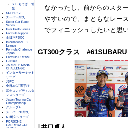
S-FJもてぎ・菅
なかったし、前からのスタ
生
SUPER GT
やすいので、まともなレー
スーパー耐久
Super Car Race
Series
でフィニッシュしたいと思
Inter Proto Series
Formula Nippon
全日本F3000
International F3
League
Formula Challenge
GT300クラス #61SUBARU 
Japan
Formula DREAM
FJ1600
JAPAN LE MANS
CHALLENGE
インターサーキット
リーグ
JSPC
全日本GT選手権
富士ロングディスタ
ンスシリーズ
Japan Touring Car
Championship
グループA
スーパーN1耐久
N1耐久シリーズ
PORSCHE
CARRERA CUP
井口卓人