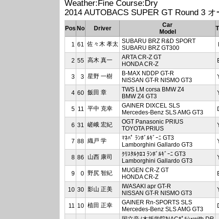
Weather:Fine Course:Dry
2014 AUTOBACS SUPER GT Round 3
Car
Pos
No
Driver
T
Model
SUBARU BRZ R&D SPORT
佐々木 孝太
1
61
SUBARU BRZ GT300
ARTA CR-Z GT
高木 真一
2
55
HONDA CR-Z
B-MAX NDDP GT-R
星野 一樹
3
3
NISSAN GT-R NISMO GT3
TWS LM corsa BMW Z4
飯田 章
4
60
BMW Z4 GT3
GAINER DIXCEL SLS
平中 克幸
5
11
Mercedes-Benz SLS AMG GT3
OGT Panasonic PRIUS
嵯峨 宏紀
6
31
TOYOTA PRIUS
ﾏﾈﾊﾟ ﾗﾝﾎﾞﾙｷﾞｰﾆ GT3
織戸 学
7
88
Lamborghini Gallardo GT3
ｸﾘｽﾀﾙｸﾛｺ ﾗﾝﾎﾞﾙｷﾞｰﾆ GT3
山西 康司
8
86
Lamborghini Gallardo GT3
MUGEN CR-Z GT
野尻 智紀
9
0
HONDA CR-Z
IWASAKI apr GT-R
影山 正美
10
30
NISSAN GT-R NISMO GT3
GAINER Rn-SPORTS SLS
植田 正幸
11
10
Mercedes-Benz SLS AMG GT3