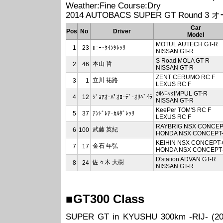
Weather:Fine Course:Dry
2014 AUTOBACS SUPER GT Round 3
Car
Pos
No
Driver
Model
MOTUL AUTECH GT-R
1
23
ﾛﾆｰ･ｸｲﾝﾀﾚｯﾘ
NISSAN GT-R
S Road MOLA GT-R
本山 哲
2
46
NISSAN GT-R
ZENT CERUMO RC F
立川 祐路
3
1
LEXUS RC F
ｶﾙｿﾆｯｸIMPUL GT-R
4
12
ｼﾞｮｱｵ･ﾊﾟｵﾛ･ﾃﾞ･ｵﾘﾍﾞｲﾗ
NISSAN GT-R
KeePer TOM'S RC F
5
37
ｱﾝﾄﾞﾚｱ･ｶﾙﾀﾞﾚｯﾘ
LEXUS RC F
RAYBRIG NSX CONCEP
武藤 英紀
6
100
HONDA NSX CONCEPT
KEIHIN NSX CONCEPT-
金石 年弘
7
17
HONDA NSX CONCEPT
D'station ADVAN GT-R
佐々木 大樹
8
24
NISSAN GT-R
■GT300 Class
SUPER GT in KYUSHU 300km -RIJ- (20