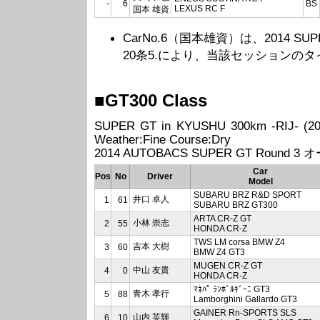
-
6
BS
LEXUS RC F
国本 雄資
CarNo.6（国本雄資）は、2014 SUPER G
20条5.により、当該セッションの
■GT300 Class
SUPER GT in KYUSHU 300km -RIJ- (20
Weather:Fine Course:Dry
2014 AUTOBACS SUPER GT Round 3
Car
Pos
No
Driver
Model
SUBARU BRZ R&D SPORT
井口 卓人
1
61
SUBARU BRZ GT300
ARTA CR-Z GT
小林 崇志
2
55
HONDA CR-Z
TWS LM corsa BMW Z4
吉本 大樹
3
60
BMW Z4 GT3
MUGEN CR-Z GT
中山 友貴
4
0
HONDA CR-Z
ﾏﾈﾊﾟ ﾗﾝﾎﾞﾙｷﾞｰﾆ GT3
青木 孝行
5
88
Lamborghini Gallardo GT3
GAINER Rn-SPORTS SLS
山内 英輝
6
10