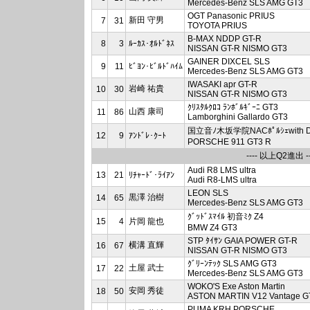
Mercedes-Benz SLS AMG GT3
OGT Panasonic PRIUS
新田 守男
7
31
TOYOTA PRIUS
B-MAX NDDP GT-R
8
3
ﾙｰｶｽ･ｵﾙﾄﾞﾈｽ
NISSAN GT-R NISMO GT3
GAINER DIXCEL SLS
9
11
ﾋﾞﾖﾝ･ﾋﾞﾙﾄﾞﾊｲﾑ
Mercedes-Benz SLS AMG GT3
IWASAKI apr GT-R
岩崎 祐貴
10
30
NISSAN GT-R NISMO GT3
ｸﾘｽﾀﾙｸﾛｺ ﾗﾝﾎﾞﾙｷﾞｰﾆ GT3
山西 康司
11
86
Lamborghini Gallardo GT3
国立音ﾉ木坂学院NACﾎﾟﾙｼｪwith 
12
9
ｱﾝﾄﾞﾚ･ｸｰﾄ
PORSCHE 911 GT3 R
---- 以上Q2進出 --
Audi R8 LMS ultra
13
21
ﾘﾁｬｰﾄﾞ･ﾗｲｱﾝ
Audi R8-LMS ultra
LEON SLS
黒澤 治樹
14
65
Mercedes-Benz SLS AMG GT3
ｸﾞｯﾄﾞｽﾏｲﾙ 初音ﾐｸ Z4
15
4
片岡 龍也
BMW Z4 GT3
STP ﾀｲｻﾝ GAIA POWER GT-R
横溝 直輝
16
67
NISSAN GT-R NISMO GT3
ｸﾞﾘｰﾝﾃｯｸ SLS AMG GT3
土屋 武士
17
22
Mercedes-Benz SLS AMG GT3
WOKO'S Exe Aston Martin
安岡 秀徒
18
50
ASTON MARTIN V12 Vantage G
PUMA KRH PORSCHE