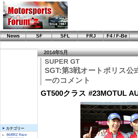
News
SF
SFL
FRJ
F4 / F-Be
F110 CUP
FIA-F4
F-Beat
も
SF
鈴
筑
S
A
2014年5月
SUPER GT
SGT:第3戦オートポリス
ーのコメント
GT500クラス #23MOTUL AU
カテゴリー
86/BRZ Race