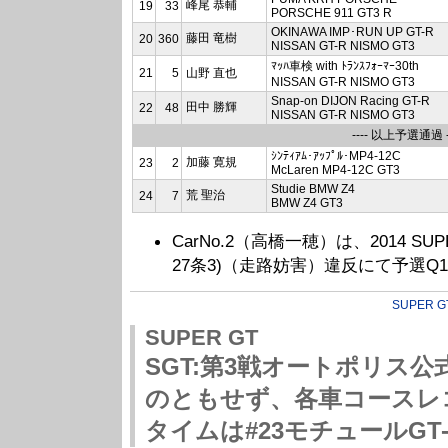
峰尾 恭輔
19
33
PORSCHE 911 GT3 R
OKINAWA IMP･RUN UP GT-R
藤田 竜樹
20
360
NISSAN GT-R NISMO GT3
ﾏｯﾊ車検 with ﾄﾗﾝｽﾌｫｰﾏｰ30th
21
5
山野 直也
NISSAN GT-R NISMO GT3
Snap-on DIJON Racing GT-R
田中 勝輝
22
48
NISSAN GT-R NISMO GT3
---- 以上予選通過 --
ｼﾝﾃｨｱﾑ･ｱｯﾌﾟﾙ･MP4-12C
加藤 寛規
23
2
McLaren MP4-12C GT3
Studie BMW Z4
荒 聖治
24
7
BMW Z4 GT3
CarNo.2（高橋一穂）は、2014 SUPER G
27条3)（走路妨害）違反にて予選Q
SUPER G
SUPER GT
SGT:第3戦オートポリス
のともせず、各車コースレ
タイムは#23モチュールGT-