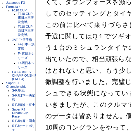
くて、ダウンフォースを減
Japanese F3
Formula 4
F110 CUP
してのセッティングとタイ
F110 CUP
東日本王者
決定戦
この前に比べて乗りづらさ
F110 CUP
西日本王者
予選に関してはQ１でツギ
決定戦
JAF F4選手権
F4日本一決
う１台のミシュランタイヤの
定戦
F4東日本シ
出ていたので、相当頑張ら
リーズ
F4西日本シ
リーズ
はとれないと思い、もう少
F4 JAPANESE
CHAMPIONSHIP
(FIA-F4)
微調整を行いました。完璧
Super FJ
Championship
S-FJ岡山
シュできる状態になってい
S-FJ日本一決定
戦
いきましたが、このクルマ
S-FJ筑波・富士
Super FJ
Dream Cup
のデータは皆ありません。
Race
S-FJ鈴鹿・岡山
10周のロングランをやって
S-FJオートポリ
ス