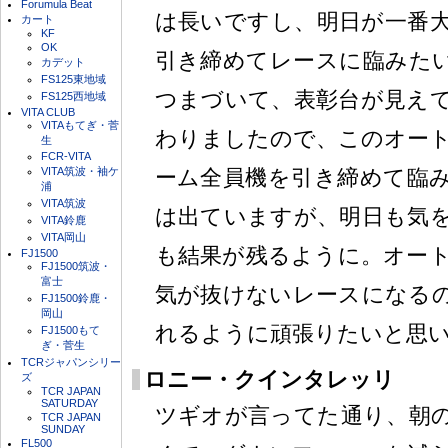
Forumula Beat
は長いですし、明日が一番
カート
KF
OK
引き締めてレースに臨みたい
カデット
FS125東地域
つまづいて、表彰台が見え
FS125西地域
VITA CLUB
VITAもてぎ・菅
わりましたので、このオー
生
FCR-VITA
VITA筑波・袖ケ
ーム全員機を引き締めて臨
浦
VITA筑波
は出ていますが、明日も気
VITA鈴鹿
VITA岡山
も結果が残るように。オー
FJ1500
FJ1500筑波・
富士
気が抜けないレースになる
FJ1500鈴鹿・
岡山
れるように頑張りたいと思
FJ1500もて
ぎ・菅生
TCRジャパンシリー
ロニー・クインタレッリ
ズ
TCR JAPAN
SATURDAY
ツギオが言ってた通り、朝
TCR JAPAN
SUNDAY
FL500