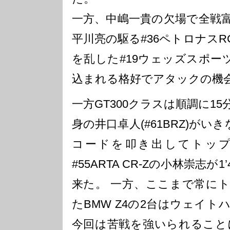
一方、中嶋一貴の欠場で全戦
平川亮の駆る#36ペトロナスR
を乱した#19ウェッズスポーツ
込まれる格好でアタックの機
一方GT300クラスは順調に1
身の井口卓人(#61BRZ)がいきな
コードを叩き出してトッ
#55ARTA CR-Zの小林崇志が1
来た。 一方、ここまで常に
たBMW Z4の2台はウェイ
今回は苦戦を強いられること