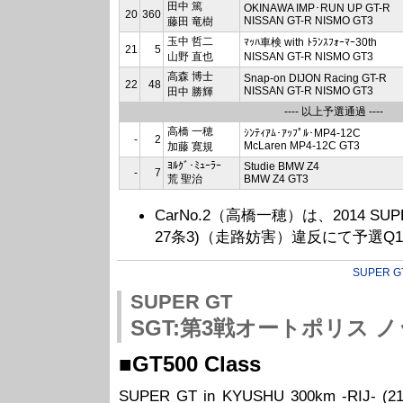
田中 篤
OKINAWA IMP･RUN UP GT-R
20
360
NISSAN GT-R NISMO GT3
藤田 竜樹
玉中 哲二
ﾏｯﾊ車検 with ﾄﾗﾝｽﾌｫｰﾏｰ30th
21
5
山野 直也
NISSAN GT-R NISMO GT3
高森 博士
Snap-on DIJON Racing GT-R
22
48
NISSAN GT-R NISMO GT3
田中 勝輝
---- 以上予選通過 ----
高橋 一穂
ｼﾝﾃｨｱﾑ･ｱｯﾌﾟﾙ･MP4-12C
-
2
McLaren MP4-12C GT3
加藤 寛規
ﾖﾙｸﾞ･ﾐｭｰﾗｰ
Studie BMW Z4
-
7
荒 聖治
BMW Z4 GT3
CarNo.2（高橋一穂）は、2014 SUPER G
27条3)（走路妨害）違反にて予選Q
SUPER G
SUPER GT
SGT:第3戦オートポリス 
■GT500 Class
SUPER GT in KYUSHU 300km -RIJ- (21