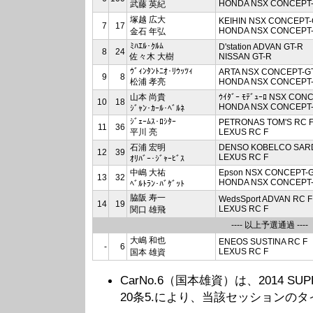
HONDA NSX CONCEPT
武藤 英紀
塚越 広大
KEIHIN NSX CONCEPT-
7
17
HONDA NSX CONCEPT
金石 年弘
ﾐﾊｴﾙ･ｸﾙﾑ
D'station ADVAN GT-R
8
24
佐々木 大樹
NISSAN GT-R
ｳﾞｨﾝﾀﾝﾄﾆｵ･ﾘｳｯﾂｨ
ARTA NSX CONCEPT-G
9
8
松浦 孝亮
HONDA NSX CONCEPT
山本 尚貴
ｳｲﾀﾞｰ ﾓﾃﾞｭｰﾛ NSX CON
10
18
HONDA NSX CONCEPT
ｼﾞｬﾝ･ｶｰﾙ･ﾍﾞﾙﾈ
ｼﾞｪｰﾑｽ･ﾛｼﾀｰ
PETRONAS TOM'S RC 
11
36
平川 亮
LEXUS RC F
石浦 宏明
DENSO KOBELCO SARD
12
39
LEXUS RC F
ｵﾘﾊﾞｰ･ｼﾞｬｰﾋﾞｽ
中嶋 大祐
Epson NSX CONCEPT-
13
32
HONDA NSX CONCEPT
ﾍﾞﾙﾄﾗﾝ･ﾊﾞｹﾞｯﾄ
脇阪 寿一
WedsSport ADVAN RC F
14
19
LEXUS RC F
関口 雄飛
---- 以上予選通過 ----
大嶋 和也
ENEOS SUSTINA RC F
-
6
LEXUS RC F
国本 雄資
CarNo.6（国本雄資）は、2014 SUPER G
20条5.により、当該セッションの