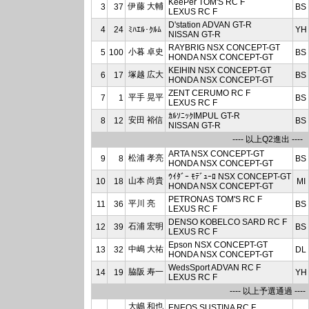
KeePer TOM'S RC F
伊藤 大輔
3
37
BS
LEXUS RC F
D'station ADVAN GT-R
4
24
ﾐﾊｴﾙ･ｸﾙﾑ
YH
NISSAN GT-R
RAYBRIG NSX CONCEPT-GT
小暮 卓史
5
100
BS
HONDA NSX CONCEPT-GT
KEIHIN NSX CONCEPT-GT
塚越 広大
6
17
BS
HONDA NSX CONCEPT-GT
ZENT CERUMO RC F
平手 晃平
7
1
BS
LEXUS RC F
ｶﾙｿﾆｯｸIMPUL GT-R
安田 裕信
8
12
BS
NISSAN GT-R
---- 以上Q2進出 ----
ARTA NSX CONCEPT-GT
松浦 孝亮
9
8
BS
HONDA NSX CONCEPT-GT
ｳｲﾀﾞｰ ﾓﾃﾞｭｰﾛ NSX CONCEPT-GT
山本 尚貴
10
18
MI
HONDA NSX CONCEPT-GT
PETRONAS TOM'S RC F
平川 亮
11
36
BS
LEXUS RC F
DENSO KOBELCO SARD RC F
石浦 宏明
12
39
BS
LEXUS RC F
Epson NSX CONCEPT-GT
中嶋 大祐
13
32
DL
HONDA NSX CONCEPT-GT
WedsSport ADVAN RC F
脇阪 寿一
14
19
YH
LEXUS RC F
---- 以上予選通過 ----
大嶋 和也
ENEOS SUSTINA RC F