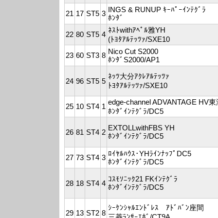
INGS & RUNUP ｷｰﾊﾟｰｲﾝﾃｸﾞﾗ
21
17
ST5
3
ﾎﾝﾀﾞ
ﾈｽﾄwithｱﾍﾟﾙ雅YH
22
80
ST5
4
(ﾄﾖﾀｱﾙﾃｯﾂｧ/SXE10
Nico Cut S2000
23
60
ST3
8
ﾎﾝﾀﾞS2000/AP1
ﾈｯﾂ大分ｱｸﾚｱﾙﾃｯﾂｧ
24
96
ST5
5
ﾄﾖﾀｱﾙﾃｯﾂｧ/SXE10
edge-channel ADVANTAGE HV
25
10
ST4
1
ﾎﾝﾀﾞｲﾝﾃｸﾞﾗ/DC5
EXTOLLwithFBS YH
26
81
ST4
2
ﾎﾝﾀﾞｲﾝﾃｸﾞﾗ/DC5
ﾛｲﾔﾙﾊｳｽ･YHﾗｲﾝﾅｯﾌﾟDC5
27
73
ST4
3
ﾎﾝﾀﾞｲﾝﾃｸﾞﾗ/DC5
ｺｽﾓｿﾆｯｸ21 FKｲﾝﾃｸﾞﾗ
28
18
ST4
4
ﾎﾝﾀﾞｲﾝﾃｸﾞﾗ/DC5
ｼｰｹﾝｼｬﾙｴﾝﾄﾞﾚｽ ｱﾄﾞﾊﾞﾝ座間
29
13
ST2
8
三菱ﾗﾝｻｰｴﾎﾞ/CT9A