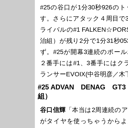
#25の谷口が1分30秒926
す。さらにアタック４周目で3
ライバルの#1 FALKEN☆PO
治組）が残り2分で1分31秒0
ず。#25が開幕3連続のポー
２番手には#1、3番手にはク
ランサーEVOIX(中谷明彦／
#25 ADVAN DENAG G
組）
谷口信輝
「本当は2周連続の
がタイヤを使っちゃうからよ