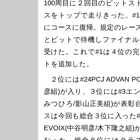
100周目に２回目のピットス
スをトップで走りきった。#
にコースに復帰。規定のレー
とピットで待機しファイナル
受けた。これで#1は４位の
トを追加した。
２位には#24PCJ ADVAN P
彦組)が入り、３位には#3エ
みつひろ/影山正美組)が表彰
スは今回も総合３位に入った#
EVOIX(中谷明彦/木下隆之組