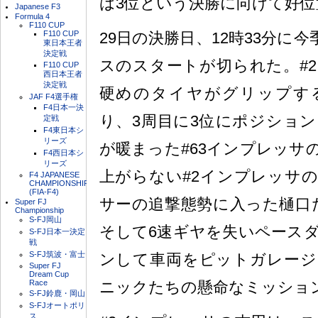
は3位という決勝に向けて好位
Japanese F3
Formula 4
F110 CUP
F110 CUP
29日の決勝日、12時33分に今
東日本王者
決定戦
スのスタートが切られた。#
F110 CUP
西日本王者
決定戦
硬めのタイヤがグリップす
JAF F4選手権
F4日本一決
り、3周目に3位にポジショ
定戦
F4東日本シ
リーズ
が暖まった#63インプレッサ
F4西日本シ
リーズ
上がらない#2インプレッサ
F4 JAPANESE
CHAMPIONSHIP
(FIA-F4)
サーの追撃態勢に入った樋口
Super FJ
Championship
S-FJ岡山
そして6速ギヤを失いペースダ
S-FJ日本一決定
戦
S-FJ筑波・富士
ンして車両をピットガレージ
Super FJ
Dream Cup
Race
ニックたちの懸命なミッショ
S-FJ鈴鹿・岡山
S-FJオートポリ
ス