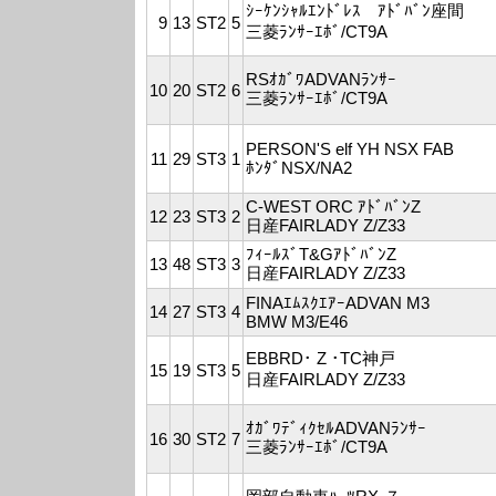
ｼｰｹﾝｼｬﾙｴﾝﾄﾞﾚｽ ｱﾄﾞﾊﾞﾝ座間
9
13
ST2
5
三菱ﾗﾝｻｰｴﾎﾞ/CT9A
RSｵｶﾞﾜADVANﾗﾝｻｰ
10
20
ST2
6
三菱ﾗﾝｻｰｴﾎﾞ/CT9A
PERSON'S elf YH NSX FAB
11
29
ST3
1
ﾎﾝﾀﾞNSX/NA2
C-WEST ORC ｱﾄﾞﾊﾞﾝZ
12
23
ST3
2
日産FAIRLADY Z/Z33
ﾌｨｰﾙｽﾞT&GｱﾄﾞﾊﾞﾝZ
13
48
ST3
3
日産FAIRLADY Z/Z33
FINAｴﾑｽｸｴｱｰADVAN M3
14
27
ST3
4
BMW M3/E46
EBBRD･ Z ･TC神戸
15
19
ST3
5
日産FAIRLADY Z/Z33
ｵｶﾞﾜﾃﾞｨｸｾﾙADVANﾗﾝｻｰ
16
30
ST2
7
三菱ﾗﾝｻｰｴﾎﾞ/CT9A