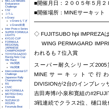
MEC120 Minutes
■開催月日：２００５年５月２
Enduarance
Challenge
CS2
■開催場所：MINEサーキット
コラム
v.Granz
━━━━━━━━━━━━━━
v.Granzもてぎ
v.Granz鈴鹿
Inter Proto e Series
SUPER FORMULA
◇ FUJITSUBO hpi IMP
LIGHTS
KYOJO CUP
FORMULA
WING PERMAGARD IM
REGIONAL
JAPANESE
CHAMPIONSHIP
われるも７位入賞
TOYOTA GAZOO
Racing Netz Cup
Vitz Race
Vitz関西
スーパー耐久シリーズ2005
Vitz関東
Intercontinental GT
MINEサーキットで行われ、
Challenge
Japanese Rally
Championship
DIVISIONが2台のインプレ
RS
CIVIC
HIX FORMULA
吉田寿博/小泉和寛組の#2FUJITS
MOTEGI Entry
Formula
SUZUKA 10
3戦連続でクラス2位、樋口統
HOURS
Forumula Beat