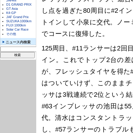
JAPAN
D1 GRAND PRIX
GT Asia
し点を過ぎた80周目に#2イ
K4-GP
JAF Grand Prix
トインして小泉に交代。ノー
SUZUKA 1000km
FUJI 1000km
Solar Car Race
でコースに復帰した。
その他
ニュース内検索
125周目、#11ランサーは2
イン。これでトップ2台の差
が、フレッシュタイヤを得た#
はついていけず、このままチ
ッサは3戦連続で2位という
#63インプレッサの池田は5
代。清水はコンスタントラッ
し、#57ランサーのトラブル