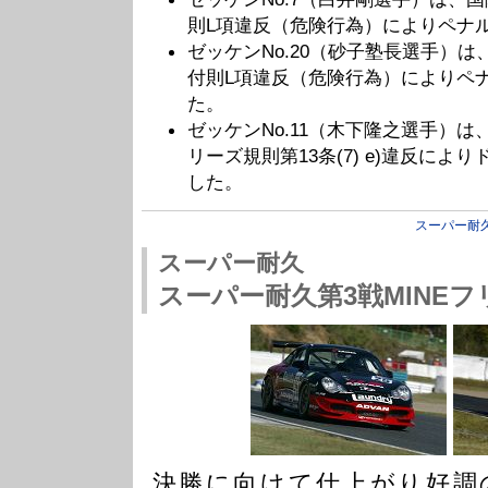
則L項違反（危険行為）によりペナ
ゼッケンNo.20（砂子塾長選手）
付則L項違反（危険行為）によりペナ
た。
ゼッケンNo.11（木下隆之選手）は
リーズ規則第13条(7) e)違反に
した。
スーパー耐
スーパー耐久
スーパー耐久第3戦MINEフ
決勝に向けて仕上がり好調の #2