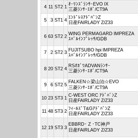
ｵｰﾘﾝｽﾞﾗﾝｻｰEVO IX
4
11
ST2
1
三菱ﾗﾝｻｰｴﾎﾞ/CT9A
ｴﾝﾄﾞﾚｽｱﾄﾞﾊﾞﾝZ
5
3
ST1
4
日産FAIRLADY Z/Z33
WING PERMAGARD IMPREZA
6
63
ST2
2
ｽﾊﾞﾙｲﾝﾌﾟﾚｯｻ/GDB
FUJITSUBO hpi IMPREZA
7
2
ST2
3
ｽﾊﾞﾙｲﾝﾌﾟﾚｯｻ/GDB
RSｵｶﾞﾜADVANﾗﾝｻｰ
8
20
ST2
4
三菱ﾗﾝｻｰｴﾎﾞ/CT9A
FALKEN☆梁山泊☆EVO
9
6
ST2
5
三菱ﾗﾝｻｰｴﾎﾞ/CT9A
C-WEST ORC ｱﾄﾞﾊﾞﾝZ
10
23
ST3
1
日産FAIRLADY Z/Z33
ﾌｨｰﾙｽﾞT&GｱﾄﾞﾊﾞﾝZ
11
48
ST3
2
日産FAIRLADY Z/Z33
EBBRD･ Z ･TC神戸
12
19
ST3
3
日産FAIRLADY Z/Z33