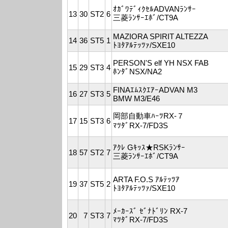
ｵｶﾞﾜﾃﾞｨｸｾﾙADVANﾗﾝｻｰ
13
30
ST2
6
三菱ﾗﾝｻｰｴﾎﾞ/CT9A
MAZIORA SPIRIT ALTEZZA
14
36
ST5
1
ﾄﾖﾀｱﾙﾃｯﾂｧ/SXE10
PERSON'S elf YH NSX FAB
15
29
ST3
4
ﾎﾝﾀﾞNSX/NA2
FINAｴﾑｽｸｴｱｰADVAN M3
16
27
ST3
5
BMW M3/E46
岡部自動車ﾊｰﾂRX-７
17
15
ST3
6
ﾏﾂﾀﾞRX-7/FD3S
ｱｸﾚ Gｷｯｽ★RSKﾗﾝｻｰ
18
57
ST2
7
三菱ﾗﾝｻｰｴﾎﾞ/CT9A
ARTA F.O.S ｱﾙﾃｯﾂｱ
19
37
ST5
2
ﾄﾖﾀｱﾙﾃｯﾂｧ/SXE10
ﾒｰｶｰｽﾞ ｾﾞﾅﾄﾞﾘﾝ RX-7
20
7
ST3
7
ﾏﾂﾀﾞRX-7/FD3S