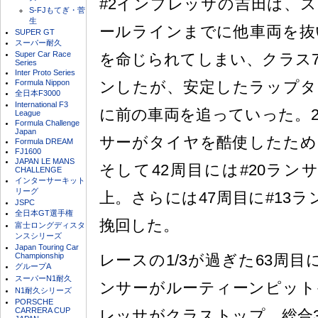
#2インプレッサの吉田は、
S-FJもてぎ・菅
生
ールラインまでに他車両を抜
SUPER GT
スーパー耐久
Super Car Race
を命じられてしまい、クラス
Series
Inter Proto Series
Formula Nippon
ンしたが、安定したラップタ
全日本F3000
International F3
に前の車両を追っていった。2
League
Formula Challenge
Japan
サーがタイヤを酷使したため
Formula DREAM
FJ1600
JAPAN LE MANS
そして42周目には#20ラン
CHALLENGE
インターサーキット
リーグ
上。さらには47周目に#13
JSPC
全日本GT選手権
挽回した。
富士ロングディスタ
ンスシリーズ
Japan Touring Car
Championship
レースの1/3が過ぎた63周目
グループA
スーパーN1耐久
ンサーがルーティーンピット
N1耐久シリーズ
PORSCHE
CARRERA CUP
レッサがクラストップ、総合