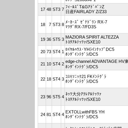
ﾌｨｰﾙｽﾞT&GｱﾄﾞﾊﾞﾝZ
17
48
ST3
7
日産FAIRLADY Z/Z33
ﾒｰｶｰｽﾞ ｾﾞﾅﾄﾞﾘﾝ RX-7
18
7
ST3
8
ﾏﾂﾀﾞRX-7/FD3S
MAZIORA SPIRIT ALTEZZA
19
36
ST5
3
ﾄﾖﾀｱﾙﾃｯﾂｧ/SXE10
ﾛｲﾔﾙﾊｳｽ･YHﾗｲﾝﾅｯﾌﾟDC5
20
73
ST4
1
ﾎﾝﾀﾞｲﾝﾃｸﾞﾗ/DC5
edge-channel ADVANTAGE H
21
10
ST4
2
ﾎﾝﾀﾞｲﾝﾃｸﾞﾗ/DC5
ｺｽﾓｿﾆｯｸ21 FKｲﾝﾃｸﾞﾗ
22
18
ST4
3
ﾎﾝﾀﾞｲﾝﾃｸﾞﾗ/DC5
ﾈｯﾂ大分ｱｸﾚｱﾙﾃｯﾂｧ
23
96
ST5
4
ﾄﾖﾀｱﾙﾃｯﾂｧ/SXE10
EXTOLLwithFBS YH
24
81
ST4
4
ﾎﾝﾀﾞｲﾝﾃｸﾞﾗ/DC5