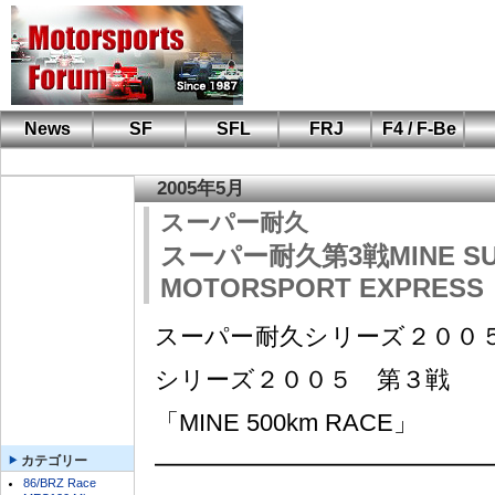
News
SF
SFL
FRJ
F4 / F-Be
F110 CUP
FIA-F4
F-Beat
も
SF
鈴
筑
S
A
2005年5月
スーパー耐久
スーパー耐久第3戦MINE SU
MOTORSPORT EXPRESS
スーパー耐久シリーズ２００
シリーズ２００５ 第３戦
「MINE 500km RACE」
━━━━━━━━━━━━━━
カテゴリー
86/BRZ Race