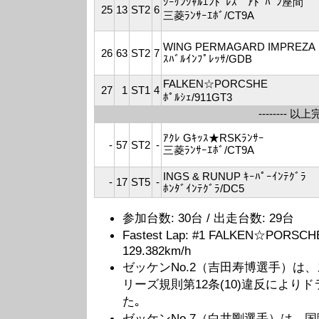
ｼｰｹﾝｼｬﾙｴﾝﾄﾞﾚｽ ｱﾄﾞﾊﾞﾝ座間
25
13
ST2
6
三菱ﾗﾝｻｰｴﾎﾞ/CT9A
WING PERMAGARD IMPREZA
26
63
ST2
7
ｽﾊﾞﾙｲﾝﾌﾟﾚｯｻ/GDB
FALKEN☆PORCSHE
27
1
ST1
4
ﾎﾟﾙｼｪ/911GT3
-------- 以上完
ｱｸﾚ Gｷｯｽ★RSKﾗﾝｻｰ
-
57
ST2
-
三菱ﾗﾝｻｰｴﾎﾞ/CT9A
INGS & RUNUP ｷｰﾊﾟｰｲﾝﾃｸﾞﾗ
-
17
ST5
-
ﾎﾝﾀﾞｲﾝﾃｸﾞﾗ/DC5
参加台数: 30台 / 出走台数: 29台
Fastest Lap: #1 FALKEN☆PORSCH
129.382km/h
ゼッケンNo.2（吉田寿博選手）は、
リーズ規則第12条(10)違反によ
た｡
ゼッケンNo.7（白井剛選手）は、