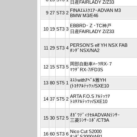
日産FAIRLADY Z/Z33
FINAｴﾑｽｸｴｱｰADVAN M3
9
27
ST3
2
BMW M3/E46
EBBRD･ Z ･TC神戸
10
19
ST3
3
日産FAIRLADY Z/Z33
PERSON'S elf YH NSX FAB
11
29
ST3
4
ﾎﾝﾀﾞNSX/NA2
岡部自動車ﾊｰﾂRX-７
12
15
ST3
5
ﾏﾂﾀﾞRX-7/FD3S
ﾈｽﾄwithｱﾍﾟﾙ雅YH
13
80
ST5
1
(ﾄﾖﾀｱﾙﾃｯﾂｧ/SXE10
ARTA F.O.S ｱﾙﾃｯﾂｱ
14
37
ST5
2
ﾄﾖﾀｱﾙﾃｯﾂｧ/SXE10
ｵｶﾞﾜﾃﾞｨｸｾﾙADVANﾗﾝｻｰ
15
30
ST2
5
三菱ﾗﾝｻｰｴﾎﾞ/CT9A
Nico Cut S2000
16
60
ST3
6
ﾎﾝﾀﾞS2000/AP1