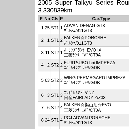
2005 Super Taikyu Serie
3.330839km
P
No
Cls
P
Car/Type
ADVAN DENAG GT3
1
25
ST1
1
ﾎﾟﾙｼｪ/911GT3
FALKEN☆PORCSHE
2
1
ST1
2
ﾎﾟﾙｼｪ/911GT3
ｵｰﾘﾝｽﾞﾗﾝｻｰEVO IX
3
11
ST2
1
三菱ﾗﾝｻｰｴﾎﾞ/CT9A
FUJITSUBO hpi IMPREZA
4
2
ST2
2
ｽﾊﾞﾙｲﾝﾌﾟﾚｯｻ/GDB
WING PERMAGARD IMPREZA
5
63
ST2
3
ｽﾊﾞﾙｲﾝﾌﾟﾚｯｻ/GDB
ｴﾝﾄﾞﾚｽｱﾄﾞﾊﾞﾝZ
6
3
ST1
3
日産FAIRLADY Z/Z33
FALKEN☆梁山泊☆EVO
7
6
ST2
4
三菱ﾗﾝｻｰｴﾎﾞ/CT9A
PCJ ADVAN PORSCHE
8
24
ST1
4
ﾎﾟﾙｼｪ/911GT3