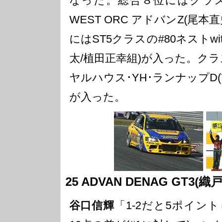
なった。総合８位にはクラスS
WEST ORC アドバンZ(尾本
にはST5クラスの#80ネストwi
太/植田正幸組)が入った。クラス
ヤルハウス･YH･ランナップD
が入った。
25 ADVAN DENAG GT3(
谷口信輝
「1-2だと5ポイン