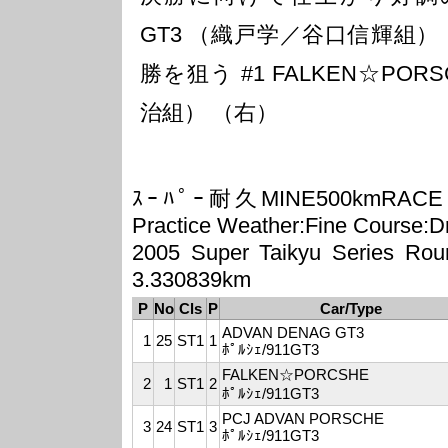
GT3 （織戸学／谷口信輝組）
勝を狙う #1 FALKEN☆PO
治組） （右）
ｽｰﾊﾟｰ耐久MINE500kmRACE -RIJ
Practice Weather:Fine Course:D
2005 Super Taikyu Serie
3.330839km
P
No
Cls
P
Car/Type
ADVAN DENAG GT3
1
25
ST1
1
ﾎﾟﾙｼｪ/911GT3
FALKEN☆PORCSHE
2
1
ST1
2
ﾎﾟﾙｼｪ/911GT3
PCJ ADVAN PORSCHE
3
24
ST1
3
ﾎﾟﾙｼｪ/911GT3