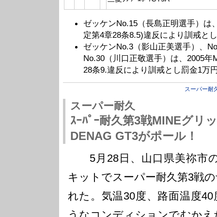
ゼッケンNo.15（長島正明選手）は、
定第4章28条8.5)違反により訓戒
ゼッケンNo.3（影山正美選手）、N
No.30（川口正敬選手）は、2005
28条9.違反により訓戒とし罰金1万
スーパー耐
スーパー耐久
ｽｰﾊﾟｰ耐久第3戦MINEグリ
DENAG GT3がポール！
5月28日、山口県美祢市のM
キットでスーパー耐久第3戦の
れた。気温30度、路面温度4
うなコンディションでむかえた