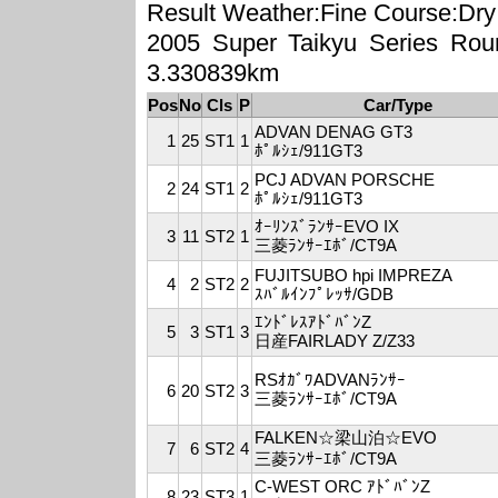
Result Weather:Fine Course:Dry
2005 Super Taikyu Serie
3.330839km
Pos
No
Cls
P
Car/Type
ADVAN DENAG GT3
1
25
ST1
1
ﾎﾟﾙｼｪ/911GT3
PCJ ADVAN PORSCHE
2
24
ST1
2
ﾎﾟﾙｼｪ/911GT3
ｵｰﾘﾝｽﾞﾗﾝｻｰEVO IX
3
11
ST2
1
三菱ﾗﾝｻｰｴﾎﾞ/CT9A
FUJITSUBO hpi IMPREZA
4
2
ST2
2
ｽﾊﾞﾙｲﾝﾌﾟﾚｯｻ/GDB
ｴﾝﾄﾞﾚｽｱﾄﾞﾊﾞﾝZ
5
3
ST1
3
日産FAIRLADY Z/Z33
RSｵｶﾞﾜADVANﾗﾝｻｰ
6
20
ST2
3
三菱ﾗﾝｻｰｴﾎﾞ/CT9A
FALKEN☆梁山泊☆EVO
7
6
ST2
4
三菱ﾗﾝｻｰｴﾎﾞ/CT9A
C-WEST ORC ｱﾄﾞﾊﾞﾝZ
8
23
ST3
1