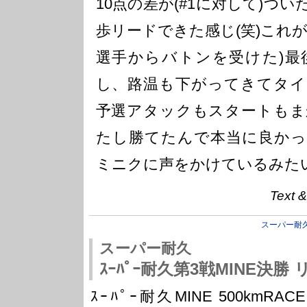
10点の差が(#1に対して)つ
歩リードできた感じ(笑)これ
選手からバトンを受けた)最
し、路温も下がってきてタイ
予選アタックもスタートもま
たし勝てたんで本当に良かっ
ミニクに声をかけているみた
Text &
スーパー耐
スーパー耐久
ｽｰﾊﾟｰ耐久第3戦MINE決勝
ｽｰﾊﾟｰ耐久MINE 500kmRACE -RI