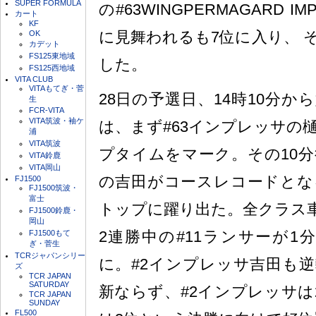
SUPER FORMULA
の#63WINGPERMAGARD 
カート
KF
に見舞われるも7位に入り、 
OK
カデット
FS125東地域
した。
FS125西地域
VITA CLUB
VITAもてぎ・菅
28日の予選日、14時10分
生
FCR-VITA
VITA筑波・袖ケ
は、まず#63インプレッサの樋
浦
VITA筑波
プタイムをマーク。その10分
VITA鈴鹿
VITA岡山
の吉田がコースレコードとなる
FJ1500
FJ1500筑波・
富士
トップに躍り出た。全クラス
FJ1500鈴鹿・
岡山
2連勝中の#11ランサーが1分
FJ1500もて
ぎ・菅生
TCRジャパンシリー
に。#2インプレッサ吉田も
ズ
TCR JAPAN
SATURDAY
新ならず、#2インプレッサは
TCR JAPAN
SUNDAY
FL500