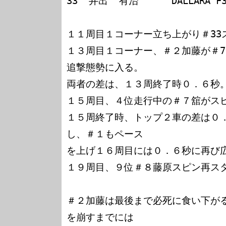
33  井出  有治      DALLARA F3
１１周目１コーナー立ち上がり＃33
１３周目１コーナー、＃２加藤が＃7
追撃態勢に入る。

両者の差は、１３周終了時０．６秒。
１５周目、４位走行中の＃７舘がスピ
１５周終了時、トップ２車の差は０
し、＃１もペース

を上げ１６周目には０．６秒に再び広
１９周目、９位＃８藤原スピン再スタ
＃２加藤は最後まで必死に食い下が
を崩すまでには
