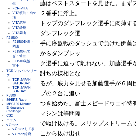
藤はベストスタートを見せた。まず
生
FCR-VITA
２番手に浮上。

VITA筑波・袖ケ
浦
トップのダンブレック選手に肉薄す
VITA筑波
VITA鈴鹿
ダンブレック選

VITA岡山
FJ1500
FJ1500鈴鹿・
手に序盤戦のダッシュで負けた伊藤
岡山
FJ1500もて
からダンブレッ

ぎ・菅生
FJ1500筑波・
ク選手に迫って離れない。加藤選手
富士
TCRジャパンシリー
討ちの様相とな

ズ
TCR JAPAN
るが、底力を見せる加藤選手が６周
SATURDAY
TCR JAPAN
SUNDAY
プの２台に追い

FL500
86/BRZ Race
つき始めた。富士スピードウェイ特
MEC120 Minutes
Enduarance
Challenge
マシンは等間隔

CS2
コラム
で駆け抜ける。スリップストリーム
v.Granz
v.Granzもてぎ
こから抜け出せ

v.Granz鈴鹿