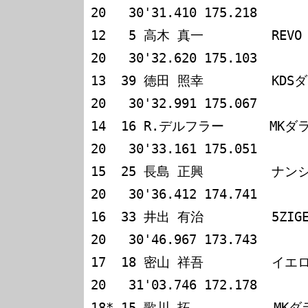
20   30'31.410 175.218

12   5 高木 真一         REVO T-REX / 397
20   30'32.620 175.103

13  39 徳田 照幸         KDSダラ
20   30'32.991 175.067

14  16 R.デルフラー      MKダラーラ               
20   30'33.161 175.051

15  25 長島 正興         ナンシン
20   30'36.412 174.741

16  33 井出 有治         5ZIGEN･DALLARA    
20   30'46.967 173.743

17  18 密山 祥吾         イエローハット39
20   31'03.746 172.178

18* 15 歌川 拓           MKダラーラ              