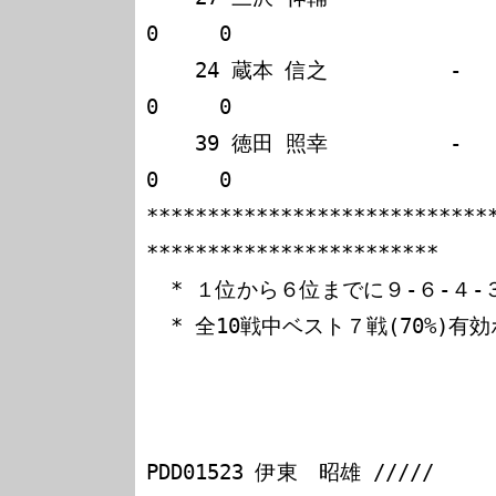
0     0

    24 蔵本 信之          -   -   0   -                             
0     0

    39 徳田 照幸          -   -   -   0                             
0     0

****************************
************************

  * １位から６位までに９-６-４-３-２-１のポイント

  * 全10戦中ベスト７戦(70%)有効ポイント制

                                 