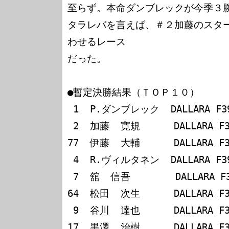
至らず。本命ダンブレックが今季３勝
タラレバを言えば、＃２加藤のスター
わせるレース

だった。

●暫定決勝結果（ＴＯＰ１０）

 1  P.ダンブレック  DALLARA F398/トヨタ

 2  加藤  寛規      DALLARA F398/無限     - 0.7

77  伊藤  大輔      DALLARA F3
 4  R.ヴィルタネン  DALLARA F397/トヨタ   -13.0

 7  舘  信吾        DALLARA F398/トヨタ   -16.0

64  松田  次生      DALLARA F3
 9  谷川  達也      DALLARA F397/トヨタ   -19.8

17  黒澤  治樹      DALLARA F3