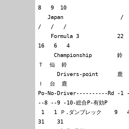
8   9  10

   Japan                  /   /   /   /   /   /   /   
/   /   /

    Formula 3            22  19  17  31  14   5   2  
16   6   4

     Championship        鈴  筑  美  富  茂  鈴  菅  
Ｔ  仙  鈴

      Drivers-point      鹿  波  祢  士  木  鹿  生  
Ｉ  台  鹿

Po-No-Driver----------Rd -1 -
--8 --9 -10-総合P-有効P

 1   1 Ｐ.ダンブレック    9   4   9   9                            
31    31
