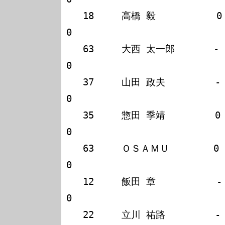
   18     高橋 毅           0   0   -                                    
0

   63     大西 太一郎       -   0   0                                    
0

   37     山田 政夫         -   0   0                                    
0

   35     惣田 季靖         0   -   -                                    
0

   63     ＯＳＡＭＵ        0   -   -                                    
0

   12     飯田 章           -   -   0                                    
0

   22     立川 祐路         -   -   0                                    