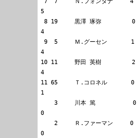
 7  7     Ｎ.フォンタナ     4   0   1                                    
5

 8 19     黒澤 琢弥         0   0   4                                    
4

 9  5     Ｍ.グーセン       1   3   0                                    
4

10 11     野田 英樹         2   0   2                      
4

11 65     Ｔ.コロネル       0   1   0                      
1

    3     川本 篤           0   0   0                                    
0

    2     Ｒ.ファーマン     0   0   0                                    
0
