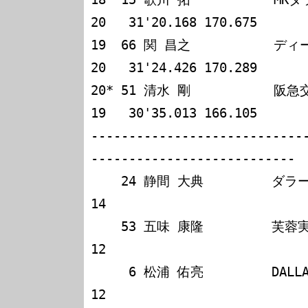
20   31'20.168 170.675

19  66 関 昌之           ディー
20   31'24.426 170.289

20* 51 清水 剛           阪急交通社F3          
19   30'35.013 166.105

---------------------------
---------------------------

    24 静間 大典         ダラーラF395改                 
14

    53 五味 康隆         芙蓉実業MARTINI                
12

     6 松浦 佑亮         DALLARA398無限                 
12
