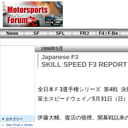
News
SF
SFL
FRJ
F4 / F-Be
F110 CUP
FIA-F4
F-Beat
も
SF
鈴
筑
S
A
1998年5月
Japanese F3
SKILL SPEED F3 REPORT 
全日本Ｆ3選手権シリーズ 第4戦 決
富士スピードウェイ／5月31日（日）
伊藤大輔、復活の狼煙。開幕戦以来の
カテゴリー
Inter Proto e Series