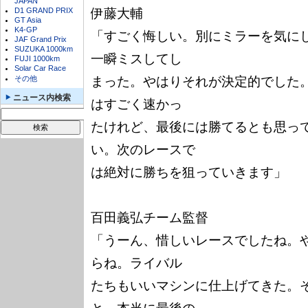
JAPAN
D1 GRAND PRIX
伊藤大輔

GT Asia
K4-GP
「すごく悔しい。別にミラーを気に
JAF Grand Prix
SUZUKA 1000km
一瞬ミスしてし

FUJI 1000km
Solar Car Race
その他
まった。やはりそれが決定的でした
ニュース内検索
はすごく速かっ

たけれど、最後には勝てるとも思っ
い。次のレースで

は絶対に勝ちを狙っていきます」

百田義弘チーム監督

「うーん、惜しいレースでしたね。
らね。ライバル

たちもいいマシンに仕上げてきた。