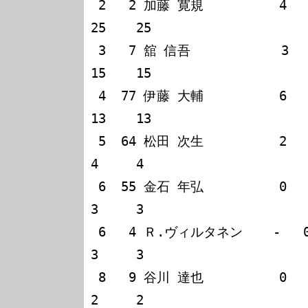
 2   2 加藤 寛規          4   9   6   6                            
25    25

 3   7 舘 信吾            3   6   4   2                            
15    15

 4  77 伊藤 大輔          6   3   0   4                            
13    13

 5  64 松田 次生          2   -   1   1                             
4     4

 6  55 金石 年弘          0   0   3   0                             
3     3

 6   4 Ｒ.ヴィルタネン    -   0   0   3                             
3     3

 8   9 谷川 達也          0   2   0   0                             
2     2
