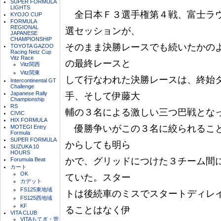
SUPER FORMULA
LIGHTS
　全日本Ｆ３選手権第４戦、富士ラ
KYOJO CUP
FORMULA
REGIONAL
選セッションが、

JAPANESE
CHAMPIONSHIP
そのまま決勝レースでも続いたかの
TOYOTA GAZOO
Racing Netz Cup
Vitz Race
の最終レースと

Vitz関西
Vitz関東
して行なわれた決勝レースは、終始
Intercontinental GT
Challenge
Japanese Rally
手、そして伊藤大

Championship
RS
輔の３名による激しい三つ巴戦となっ
CIVIC
HIX FORMULA
　優勝争いがこの３名に絞られるこ
MOTEGI Entry
Formula
SUPER FORMULA
からしても明ら

SUZUKA 10
HOURS
かで、グリッドにつけた３チーム間
Forumula Beat
カート
OK
ていた。スター

カデット
FS125東地域
トは後続車のミスでスタートディレ
FS125西地域
KF
ることはなく伊

VITA CLUB
VITAもてぎ・菅