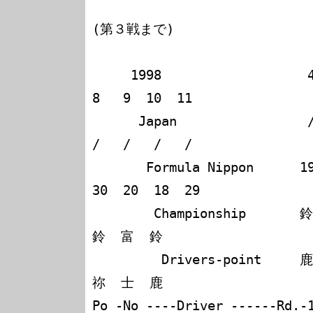
(第３戦まで)

     1998                   4   5   5   6   7   8   
8   9  10  11

      Japan                 /   /   /   /   /   /   
/   /   /   /

       Formula Nippon      19  17  31  14  05  02  
30  20  18  29

        Championship       鈴  美  富  茂  富  美  富  
鈴  富  鈴

         Drivers-point     鹿  祢  士  木  鹿  生  士  
祢  士  鹿

Po -No ----Driver ------Rd.-