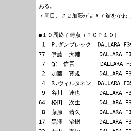
ある。

７周目、＃２加藤が＃＃７舘をかわし
●１０周終了時点（ＴＯＰ１０）

 1  P.ダンブレック  DALLARA F398/トヨタ

77  伊藤  大輔      DALLARA F3
 7  舘  信吾        DALLARA F398/トヨタ   - 1.2

 2  加藤  寛規      DALLARA F398/無限     - 3.0

 4  R.ヴィルタネン  DALLARA F397/トヨタ   - 5.5

 9  谷川  達也      DALLARA F397/トヨタ   - 9.0

64  松田  次生      DALLARA F3
 8  藤原  靖久      DALLARA F398/トヨタ   -12.0

17  黒澤  治樹      DALLARA F3