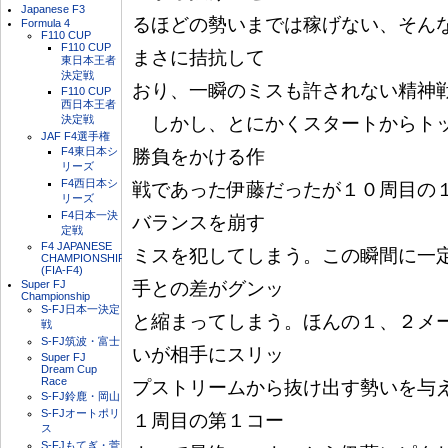
Japanese F3
るほどの勢いまでは稼げない、そん
Formula 4
F110 CUP
F110 CUP
まさに拮抗して

東日本王者
決定戦
おり、一瞬のミスも許されない精神戦
F110 CUP
西日本王者
決定戦
　しかし、とにかくスタートからト
JAF F4選手権
F4東日本シ
勝負をかける作

リーズ
F4西日本シ
戦であった伊藤だったが１０周目の
リーズ
F4日本一決
バランスを崩す

定戦
F4 JAPANESE
ミスを犯してしまう。この瞬間に一
CHAMPIONSHIP
(FIA-F4)
Super FJ
手との差がグンッ

Championship
S-FJ日本一決定
と縮まってしまう。ほんの１、２メ
戦
S-FJ筑波・富士
いが相手にスリッ

Super FJ
Dream Cup
Race
プストリームから抜け出す勢いを与
S-FJ鈴鹿・岡山
S-FJオートポリ
１周目の第１コー

ス
S-FJもてぎ・菅