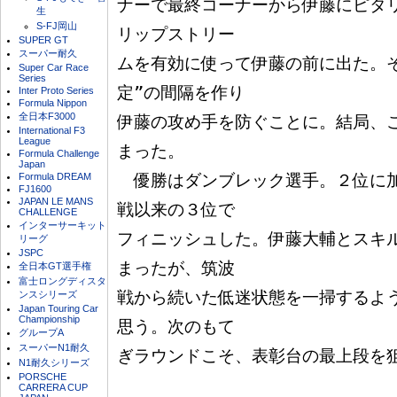
ナーで最終コーナーから伊藤にピタ
生
S-FJ岡山
リップストリー

SUPER GT
スーパー耐久
ムを有効に使って伊藤の前に出た。
Super Car Race
Series
定”の間隔を作り

Inter Proto Series
Formula Nippon
全日本F3000
伊藤の攻め手を防ぐことに。結局、
International F3
League
まった。

Formula Challenge
Japan
Formula DREAM
　優勝はダンブレック選手。２位に
FJ1600
JAPAN LE MANS
戦以来の３位で

CHALLENGE
インターサーキット
フィニッシュした。伊藤大輔とスキ
リーグ
JSPC
まったが、筑波

全日本GT選手権
富士ロングディスタ
戦から続いた低迷状態を一掃するよ
ンスシリーズ
Japan Touring Car
Championship
思う。次のもて

グループA
スーパーN1耐久
ぎラウンドこそ、表彰台の最上段を狙
N1耐久シリーズ
PORSCHE
CARRERA CUP