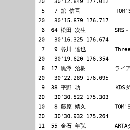
20   30'12.849 177.012

 5   7 舘 信吾           TOM'S ESSO F398                
20   30'15.879 176.717

 6  64 松田 次生         SRS－F スカラシップ            
20   30'16.325 176.674

 7   9 谷川 達也         ThreeBond397                   
20   30'19.620 176.354

 8  17 黒澤 治樹         ライアン レーシング 無限本田   
20   30'22.289 176.095

 9  38 平野 功           KDSダラーラ トリイトヨタ       
20   30'30.522 175.303

10   8 藤原 靖久         TOM'S ESSO F398  
20   30'30.932 175.264

11  55 金石 年弘         ARTAダラーラ無限   