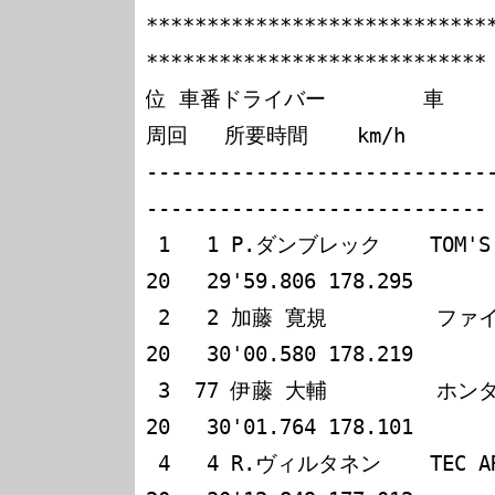
****************************
****************************

位 車番ドライバー        車      名               
周回   所要時間    km/h

----------------------------
----------------------------

 1   1 P.ダンブレック    TOM'S TOBI F398                
20   29'59.806 178.295

 2   2 加藤 寛規         ファイテックス戸田無限本田     
20   30'00.580 178.219

 3  77 伊藤 大輔         ホンダスキルF397無限           
20   30'01.764 178.101

 4   4 R.ヴィルタネン    TEC ARTトリイ東名              