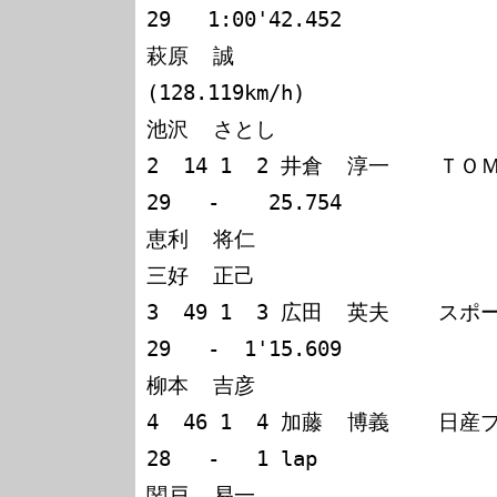
29   1:00'42.452

萩原  誠                                          
(128.119km/h)

池沢  さとし

2  14 1  2 井倉  淳一    
29   -    25.754

恵利  将仁

三好  正己

3  49 1  3 広田  英夫    
29   -  1'15.609

柳本  吉彦

4  46 1  4 加藤  博義    日
28   -   1 lap

関戸  易一
