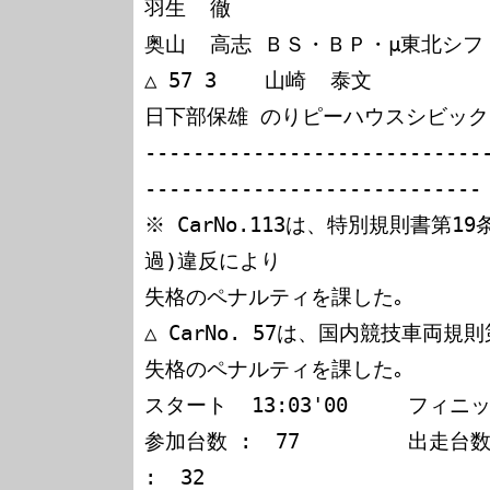
羽生  徹

奥山  高志 ＢＳ・ＢＰ・μ東北シフ
△ 57 3    山崎  泰文

日下部保雄 のりピーハウスシビック

----------------------------
----------------------------

※ CarNo.113は、特別規則書第1
過)違反により

失格のペナルティを課した｡

△ CarNo. 57は、国内競技車両規
失格のペナルティを課した｡

スタート  13:03'00     フィニッシ
参加台数 :  77         出走台数 
:  32
