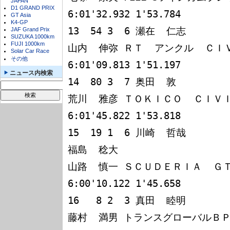
JAPAN
D1 GRAND PRIX
6:01'32.932 1'53.784

GT Asia
K4-GP
13  54 3  6 瀬在  仁志

JAF Grand Prix
SUZUKA 1000km
FUJI 1000km
山内  伸弥 ＲＴ  アンクル  ＣＩＶ
Solar Car Race
その他
6:01'09.813 1'51.197

ニュース内検索
14  80 3  7 奥田  敦

荒川  雅彦 ＴＯＫＩＣＯ  ＣＩＶＩＣ 
6:01'45.822 1'53.818

15  19 1  6 川崎  哲哉

福島  稔大

山路  慎一 ＳＣＵＤＥＲＩＡ  ＧＴＲ 
6:00'10.122 1'45.658

16   8 2  3 真田  睦明

藤村  満男 トランスグローバルＢＰ  Ｂ