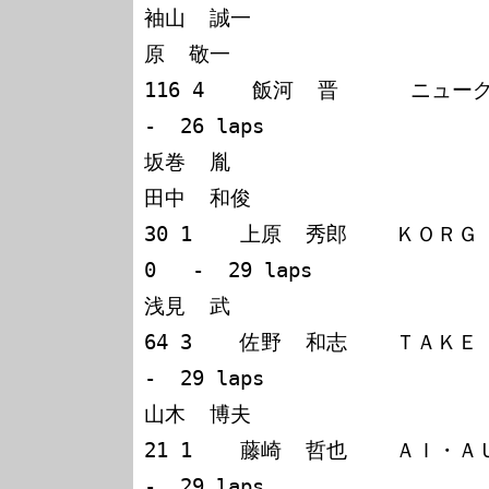
袖山  誠一

原  敬一

116 4    飯河  晋      ニュー
-  26 laps

坂巻  胤

田中  和俊

30 1    上原  秀郎    ＫＯＲＧ  ＧＴＯ        
0   -  29 laps

浅見  武

64 3    佐野  和志    ＴＡＫＥ 
-  29 laps

山木  博夫

21 1    藤崎  哲也    ＡＩ・ＡＵ
-  29 laps
