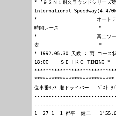
* ’９２Ｎ１耐久ラウンドシリーズ第３戦
International Speedway(4.470k
*                    
時間レース              *

*                     
表                     *

* 1992.05.30 天候 : 雨 コース状況
18:00    ＳＥＩＫＯ TIMING *

****************************
****************************

位車番ｸﾗｽ 順ドライバー   ﾍﾞｽﾄ ﾀｲﾑ
----------------------------
----------------------------

1  27 1  1 都平  健二   1'55.