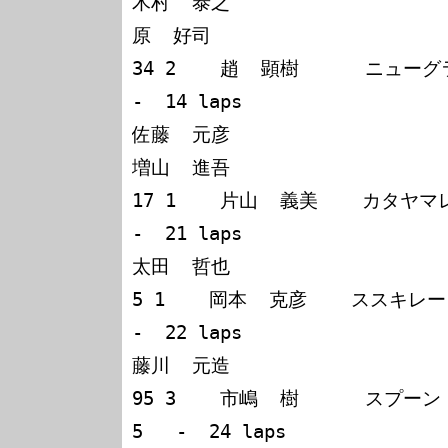
木村  泰之

原  好司

34 2    趙  顕樹      ニュー
-  14 laps

佐藤  元彦

増山  進吾

17 1    片山  義美    カタヤマレ
-  21 laps

太田  哲也

5 1    岡本  克彦    ススキレー
-  22 laps

藤川  元造

95 3    市嶋  樹      スプーン  シビック    
5   -  24 laps
