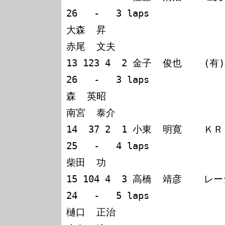
26   -   3 laps

大森  昇

赤尾  文夫

13 123 4  2 金子  俊也    (有
26   -   3 laps

森  英昭

南宮  泰介

14  37 2  1 小東  明寛    ＫＲ
25   -   4 laps

柴田  功

15 104 4  3 高橋  靖彦    レ
24   -   5 laps

樋口  正治
