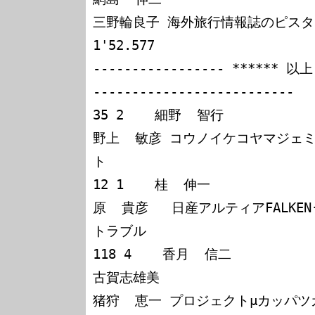
三野輪良子 海外旅行情報誌のピスタシビック
1'52.577

----------------- ****** 以上
--------------------------

35 2    細野  智行

野上  敏彦 コウノイケコヤマジェミニ
ト

12 1    桂  伸一

原  貴彦   日産アルティアFALKEN
トラブル

118 4    香月  信二

古賀志雄美

猪狩  恵一 プロジェクトμカッパツ