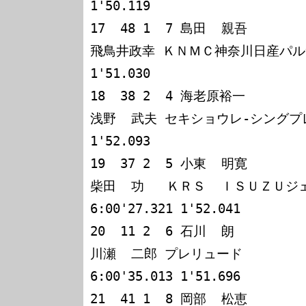
1'50.119

17  48 1  7 島田  親吾

飛鳥井政幸 ＫＮＭＣ神奈川日産パルサー  
1'51.030

18  38 2  4 海老原裕一

浅野  武夫 セキショウレ-シングプレリュ
1'52.093

19  37 2  5 小東  明寛

柴田  功   ＫＲＳ  ＩＳＵＺＵジェミ
6:00'27.321 1'52.041

20  11 2  6 石川  朗

川瀬  二郎 プレリュード           
6:00'35.013 1'51.696

21  41 1  8 岡部  松恵
