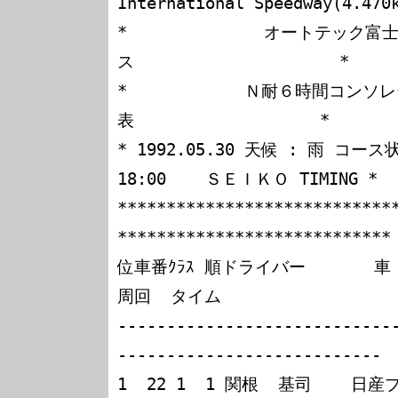
International Speedway(4.470k
*              オートテッ
ス                     *

*            Ｎ耐６時間コ
表                   *

* 1992.05.30 天候 : 雨 コース状況
18:00    ＳＥＩＫＯ TIMING *

****************************
****************************

位車番ｸﾗｽ 順ドライバー       車  名                 
周回  タイム

----------------------------
---------------------------

1  22 1  1 関根  基司    日