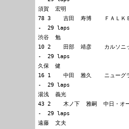
須賀  宏明

78 3    吉田  寿博    ＦＡＬＫＥ
-  29 laps

渋谷  勉

10 2    田部  靖彦    カルソニッ
-  29 laps

久保  健

16 1    中田  雅久    ニューグラ
-  29 laps

湯浅  義光

43 2    木ノ下  雅嗣  中日・オー
-  29 laps

遠藤  文夫
