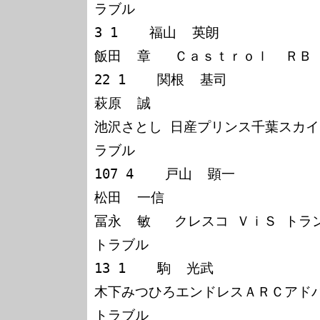
ラブル

3 1    福山  英朗

飯田  章   Ｃａｓｔｒｏｌ  ＲＢ  
22 1    関根  基司

萩原  誠

池沢さとし 日産プリンス千葉スカイラ
ラブル

107 4    戸山  顕一

松田  一信

冨永  敏   クレスコ ＶｉＳ トラン
トラブル

13 1    駒  光武

木下みつひろエンドレスＡＲＣアドバ
トラブル
