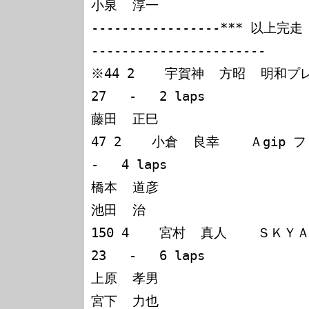
小泉  淳一

-----------------*** 以上完走 *
-----------------------

※44 2    宇賀神  方昭  明和プレリュード
27   -   2 laps

藤田  正巳

47 2    小倉  良幸    Ａgip 
-   4 laps

橋本  道彦

池田  治

150 4    宮村  真人    ＳＫＹＡＵ
23   -   6 laps

上原  孝男

宮下  力也
