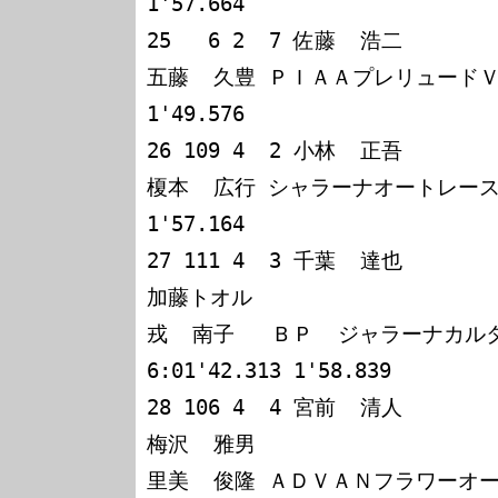
1'57.664

25   6 2  7 佐藤  浩二

五藤  久豊 ＰＩＡＡプレリュードＶＴＥＣ
1'49.576

26 109 4  2 小林  正吾

榎本  広行 シャラーナオートレースカルタ
1'57.164

27 111 4  3 千葉  達也

加藤トオル

戎  南子   ＢＰ  ジャラーナカルタス 
6:01'42.313 1'58.839

28 106 4  4 宮前  清人

梅沢  雅男

里美  俊隆 ＡＤＶＡＮフラワーオート３４