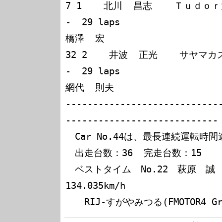
7 1    北川  昌志    Ｔｕｄｏｒ太
-  29 laps

橋澤  宏

32 2    井波  正光    サヤマカ
-  29 laps

網代  則夫

----------------------------
----------------------------

　Car No.44は、最長連続運転時間違
　出走台数：36  完走台数：15

　ベストタイム　No.22　萩原　誠　　2'0
134.035km/h
