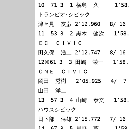
10  71 3  1 横島  久     1'5
トランピオ･シビック

津々見  友彦 2'12.960   8/ 16

11  53 3  2 黒木  健次   1'58
ＥＣ  ＣＩＶＩＣ

田久保  浩二 2'12.747   8/ 16

12※61 3  3 田嶋  栄一   1'58.5
ＯＮＥ  ＣＩＶＩＣ

岡田  秀樹   2'05.925   4/  7

山田  洋二

13  57 3  4 山崎  泰文   1'58
ハウスシビック

日下部  保雄 2'15.772   7/ 16

14  67 3  5 星野  薫     1'5