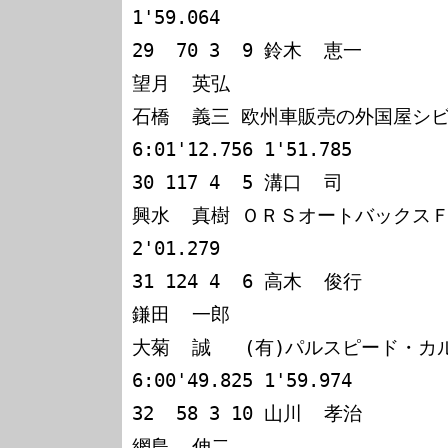
1'59.064

29  70 3  9 鈴木  恵一

望月  英弘

石橋  義三 欧州車販売の外国屋シビック
6:01'12.756 1'51.785

30 117 4  5 溝口  司

興水  真樹 ＯＲＳオートバックスＦシティ
2'01.279

31 124 4  6 高木  俊行

鎌田  一郎

大菊  誠   (有)パルスピード・カルタ
6:00'49.825 1'59.974

32  58 3 10 山川  孝治

網島  伸二
