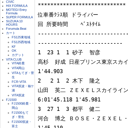
CIVIC
****************************

HIX FORMULA
MOTEGI Entry
Formula
位車番ｸﾗｽ順 ドライバー          
SUPER FORMULA
SUZUKA 10
回 所要時間    ﾍﾞｽﾄﾀｲﾑ

HOURS
Forumula Beat
----------------------------
カート
FS125東地域
---------------------------

FS125西地域
KF
OK
1  23 1  1 砂子  智彦

カデット
VITA CLUB
高杉  好成 日産プリンス東京スカイライン
VITA鈴鹿
VITA岡山
1'44.903

VITAもてぎ・菅
生
2   2 1  2 木下  隆之

FCR-VITA
VITA筑波・袖ケ
山田  英二 ＺＥＸＥＬスカイライン   
浦
VITA筑波
6:01'45.118 1'45.981

FJ1500
FJ1500鈴鹿・
岡山
3  27 1  3 都平  健二

FJ1500もて
ぎ・菅生
河合  博之 ＢＯＳＥ・ＺＥＸＥＬ・ＧＴ－
FJ1500筑波・
富士
1'45.110
