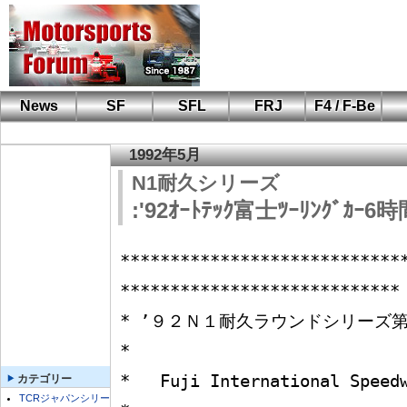
News
SF
SFL
FRJ
F4 / F-Be
F110 CUP
FIA-F4
F-Beat
も
SF
鈴
筑
S
A
1992年5月
N1耐久シリーズ
:'92ｵｰﾄﾃｯｸ富士ﾂｰﾘﾝｸﾞｶｰ6
****************************
****************************

* ’９２Ｎ１耐久ラウンドシリーズ第３戦                                 
*

*   Fuji International Speedway(4.470km)                
カテゴリー
TCRジャパンシリー