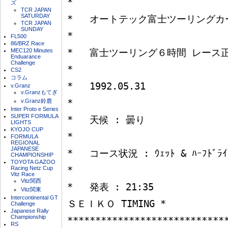
*

ズ
TCR JAPAN
SATURDAY
*   オートテック富士ツーリングカー６時間レース               
TCR JAPAN
SUNDAY
*

FL500
86/BRZ Race
MEC120 Minutes
*   富士ツーリング６時間 レース正式結果表                        
Enduarance
Challenge
*

CS2
コラム
*   1992.05.31                                                                
v.Granz
v.Granzもてぎ
v.Granz鈴鹿
*

Inter Proto e Series
SUPER FORMULA
*   天候 : 曇り                                                               
LIGHTS
KYOJO CUP
*

FORMULA
REGIONAL
JAPANESE
*   コース状況 : ｳｪｯﾄ & ﾊｰﾌﾄﾞﾗｲ                                               
CHAMPIONSHIP
TOYOTA GAZOO
Racing Netz Cup
*

Vitz Race
Vitz関西
*   発表 : 21:35                                            
Vitz関東
Intercontinental GT
ＳＥＩＫＯ TIMING *

Challenge
Japanese Rally
Championship
****************************
RS