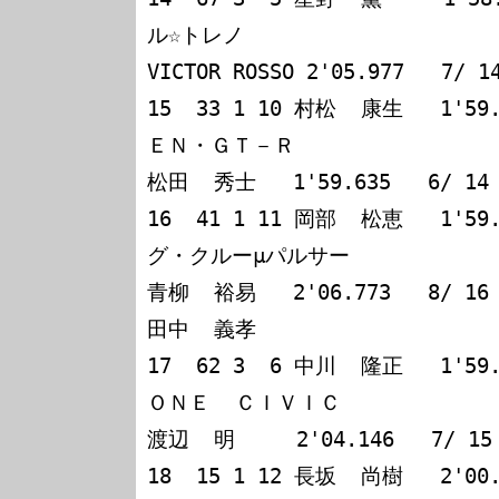
ル☆トレノ

VICTOR ROSSO 2'05.977   7/ 14
15  33 1 10 村松  康生   1'59
ＥＮ・ＧＴ－Ｒ

松田  秀士   1'59.635   6/ 14

16  41 1 11 岡部  松恵   1'59
グ・クルーμパルサー

青柳  裕易   2'06.773   8/ 16

田中  義孝

17  62 3  6 中川  隆正   1'59.
ＯＮＥ  ＣＩＶＩＣ

渡辺  明     2'04.146   7/ 15

18  15 1 12 長坂  尚樹   2'00