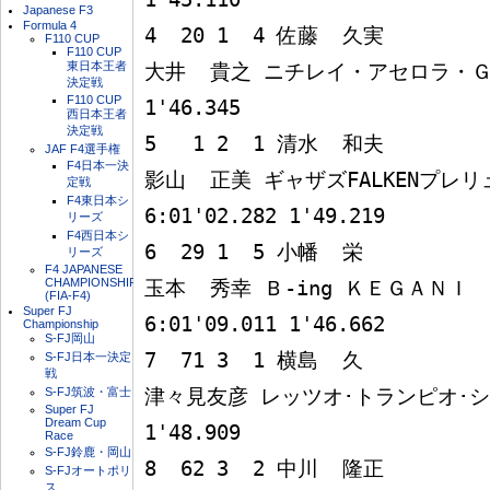
Japanese F3
Formula 4
4  20 1  4 佐藤  久実

F110 CUP
F110 CUP
東日本王者
大井  貴之 ニチレイ・アセロラ・ＧＴ－Ｒ
決定戦
F110 CUP
1'46.345

西日本王者
決定戦
5   1 2  1 清水  和夫

JAF F4選手権
F4日本一決
影山  正美 ギャザズFALKENプレリュー
定戦
F4東日本シ
6:01'02.282 1'49.219

リーズ
F4西日本シ
6  29 1  5 小幡  栄

リーズ
F4 JAPANESE
CHAMPIONSHIP
玉本  秀幸 Ｂ-ing ＫＥＧＡＮＩ  
(FIA-F4)
Super FJ
6:01'09.011 1'46.662

Championship
S-FJ岡山
7  71 3  1 横島  久

S-FJ日本一決定
戦
S-FJ筑波・富士
津々見友彦 レッツオ･トランピオ･シビック 
Super FJ
Dream Cup
1'48.909

Race
S-FJ鈴鹿・岡山
8  62 3  2 中川  隆正

S-FJオートポリ
ス