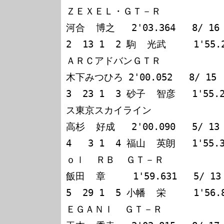
ＺＥＸＥＬ・ＧＴ－Ｒ

河合  博之   2'03.364   8/ 16

2  13 1  2 駒  光武     1'55
ＡＲＣアドバンＧＴＲ

木下みつひろ 2'00.052   8/ 15

3  23 1  3 砂子  智彦   1'55.
ス東京スカイライン

高杉  好成   2'00.090   5/ 13

4   3 1  4 福山  英朗   1'55.
ｏｌ  ＲＢ  ＧＴ－Ｒ

飯田  章     1'59.631   5/ 13

5  29 1  5 小幡  栄     1'56.
ＥＧＡＮＩ  ＧＴ－Ｒ
