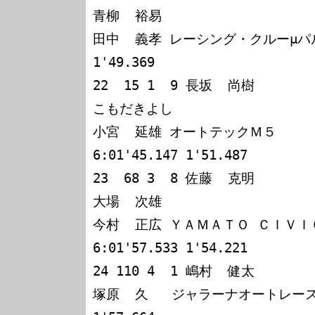
青柳  裕易

田中  義孝 レーシング・クルーμパルサー 
1'49.369

22  15 1  9 長坂  尚樹

こもだきよし

小宮  延雄 オートテックＭ５        
6:01'45.147 1'51.487

23  68 3  8 佐藤  克明

大場  次雄

今村  正広 ＹＡＭＡＴＯ ＣＩＶＩＣ S
6:01'57.533 1'54.221

24 110 4  1 嶋村  健太

塚原  久   ジャラーナオートレースカル