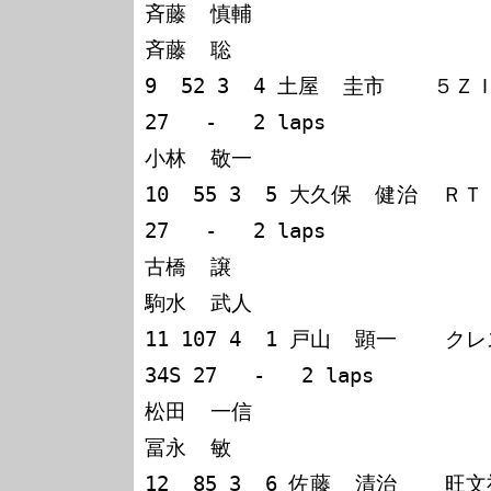
斉藤  慎輔

斉藤  聡

9  52 3  4 土屋  圭市    ５ＺＩＧＥ
27   -   2 laps

小林  敬一

10  55 3  5 大久保  健治  
27   -   2 laps

古橋  譲

駒水  武人

11 107 4  1 戸山  顕一    
34S 27   -   2 laps

松田  一信

冨永  敏

12  85 3  6 佐藤  清治   