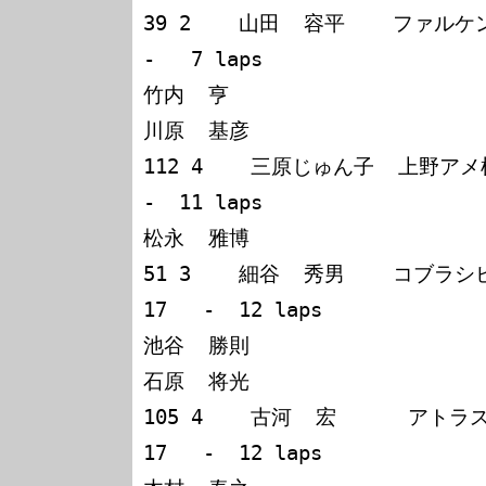
39 2    山田  容平    ファルケン
-   7 laps

竹内  亨

川原  基彦

112 4    三原じゅん子  上野アメ
-  11 laps

松永  雅博

51 3    細谷  秀男    コブラシビック           
17   -  12 laps

池谷  勝則

石原  将光

105 4    古河  宏      アトラスNI
17   -  12 laps
