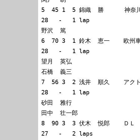
5  45 1  5 錦織  勝      神奈川スバルレ
28   -   1 lap

野沢  篤

6  70 3  1 鈴木  恵一    欧州車
28   -   1 lap

望月  英弘

石橋  義三

7  56 3  2 浅井  順久    アク
28   -   1 lap

砂田  雅行

田中  壮一郎

8  90 3  3 伏木  悦郎    ＤＬ
27   -   2 laps
