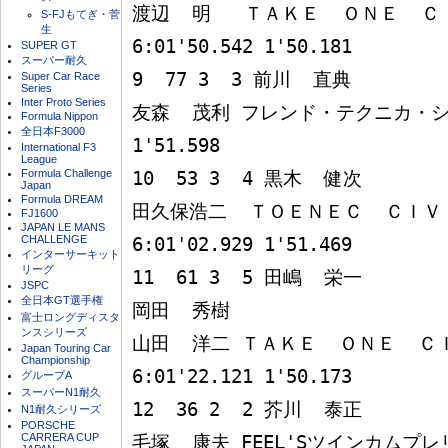
渡辺  明   ＴＡＫＥ  ＯＮＥ  ＣＩ
S-FJもてぎ・菅
生
6:01'50.542 1'50.181

SUPER GT
スーパー耐久
9  77 3  3 前川  直典

Super Car Race
Series
Inter Proto Series
友森  茂利 フレンド・テクニカ・シビック
Formula Nippon
全日本F3000
1'51.598

International F3
League
Formula Challenge
10  53 3  4 黒木  健次

Japan
Formula DREAM
田久保浩二  ＴＯＥＮＥＣ  ＣＩＶＩＣ 
FJ1600
JAPAN LE MANS
CHALLENGE
6:01'02.929 1'51.469

インターサーキット
リーグ
11  61 3  5 田嶋  栄一

JSPC
全日本GT選手権
岡田  秀樹

富士ロングディスタ
ンスシリーズ
山田  洋二 ＴＡＫＥ  ＯＮＥ  ＣＩＶ
Japan Touring Car
Championship
6:01'22.121 1'50.173

グループA
スーパーN1耐久
12  36 2  2 芥川  泰正

N1耐久シリーズ
PORSCHE
CARRERA CUP
毛塚  康夫 FEEL'Sツインカムプレリ