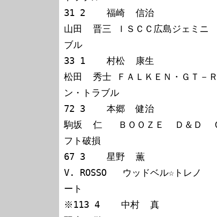
31 2    福崎  信治

山田  晋三 ＩＳＣＣ広島ジェミニ   
ブル

33 1    村松  康生

松田  秀士 ＦＡＬＫＥＮ・ＧＴ－Ｒ  
ン・トラブル

72 3    本郷  健治

駒坂  仁   ＢＯＯＺＥ  Ｄ＆Ｄ 
フト破損

67 3    星野  薫

V. ROSSO   ウッドベル☆トレノ   
ート

※113 4    中村  真
