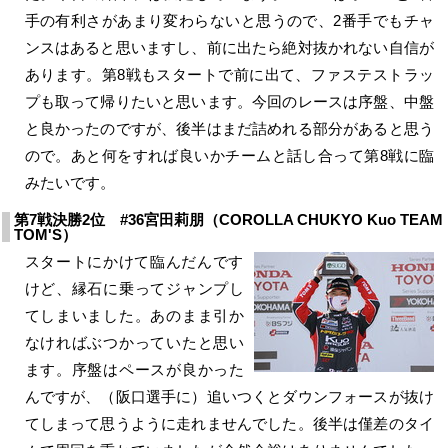
手の有利さがあまり変わらないと思うので、2番手でもチャ
ンスはあると思いますし、前に出たら絶対抜かれない自信が
あります。第8戦もスタートで前に出て、ファステストラッ
プも取って帰りたいと思います。今回のレースは序盤、中盤
と良かったのですが、後半はまだ詰めれる部分があると思う
ので。あと何をすれば良いかチームと話し合って第8戦に臨
みたいです。
第7戦決勝2位 #36宮田莉朋（COROLLA CHUKYO Kuo TEAM
TOM'S）
スタートにかけて臨んだんです
けど、縁石に乗ってジャンプし
てしまいました。あのまま引か
なければぶつかっていたと思い
ます。序盤はペースが良かった
んですが、（阪口選手に）追いつくとダウンフォースが抜け
てしまって思うように走れませんでした。後半は僅差のタイ