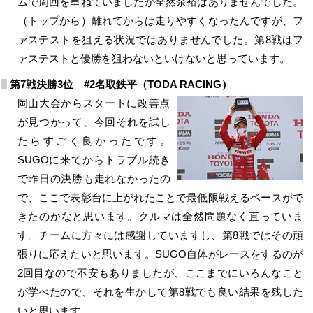
ムで周回を重ねていましたが全然余裕はありませんでした。
（トップから）離れてからは走りやすくなったんですが、フ
ァステストを狙える状況ではありませんでした。第8戦はフ
ァステストと優勝を狙わないといけないと思っています。
第7戦決勝3位 #2名取鉄平（TODA RACING）
岡山大会からスタートに改善点
が見つかって、今回それを試し
たらすごく良かったです。
SUGOに来てからトラブル続き
で昨日の決勝も走れなかったの
で、ここで表彰台に上がれたことで最低限戦えるベースがで
きたのかなと思います。クルマは全然問題なく直っていま
す。チームに方々には感謝していますし、第8戦ではその頑
張りに応えたいと思います。SUGO自体がレースをするのが
2回目なので不安もありましたが、ここまでにいろんなこと
が学べたので、それを生かして第8戦でも良い結果を残した
いと思います。