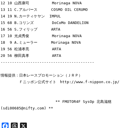
12 10 山西康司          Morinaga NOVA    

13 11 C.アルバース      COSMO OIL CERUMO 

14 19 N.カーティケヤン  IMPUL            

15 68 B.コリンズ        DoCoMo DANDELION 

16 56 S.フィリップ      ARTA             

17 10 光貞秀俊          Morinaga NOVA    

18  9 A.ミューラー      Morinaga NOVA    

19 56 松浦孝亮          ARTA             

20 56 柳田真孝          ARTA             

-----------------------------------------

情報提供：日本レースプロモーション（ＪＲＰ）

　　　　　Ｆニッポン公式サイト　http://www.f-nippon.co.jp/

                        ** FMOTOR4F SysOp 北島滋穂
(sdi00685@nifty.com) **

Facebook
Threads
X