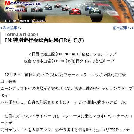
« 次の記事へ
前の記事へ »
Formula Nippon
FN:特別走行会総合結果(TRもてぎ)
　　　　　　　２日目は道上龍(MOONCRAFT)全セッショントップ

　　　　　　総合では本山哲(IMPUL)が初日タイムで首位キープ

　12月８日、前日に続いて行われたフォーミュラ・ニッポン特別走行会
は、来季

ムーンクラフトへの復帰が確実視されている道上龍が全セッションでトップ
タイ

ムを叩き出し、自身の好調さとともにチームとの相性の良さをアピール。

　注目のガイジンドライバーでは、Gフォースに乗るマカオGPウィナーのコ
ートが

前日からタイムを大幅アップ。総合６番手と気を吐いた。コリアGPウィナ