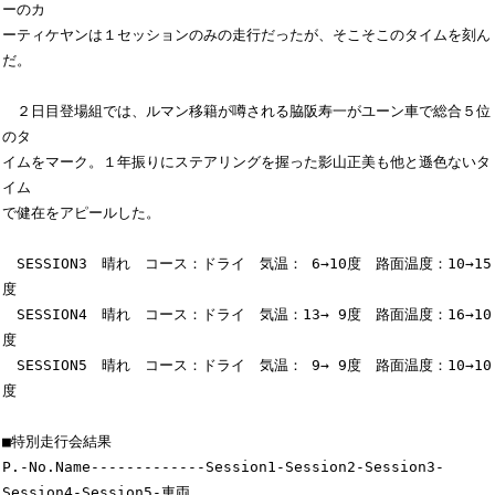
ーのカ

ーティケヤンは１セッションのみの走行だったが、そこそこのタイムを刻ん
だ。

　２日目登場組では、ルマン移籍が噂される脇阪寿一がユーン車で総合５位
のタ

イムをマーク。１年振りにステアリングを握った影山正美も他と遜色ないタ
イム

で健在をアピールした。

　SESSION3　晴れ　コース：ドライ　気温： 6→10度　路面温度：10→15
度

　SESSION4　晴れ　コース：ドライ　気温：13→ 9度　路面温度：16→10
度

　SESSION5　晴れ　コース：ドライ　気温： 9→ 9度　路面温度：10→10
度

■特別走行会結果

P.-No.Name-------------Session1-Session2-Session3-
Session4-Session5-車両
