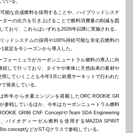
んでいる。
持続可能な合成燃料を採用することや、ハイブリッドシステ
ーターの出力を引き上げることで燃料消費量の削減を図
しており、これらはいずれも2026年以降に実施される。
リッドシステムの採用や100%持続可能な非化石燃料の
ー1規定を今シーズンから導入した。
フォーミュラがカーボンニュートラル燃料の導入に向
継続して行っており、タイヤや車体に天然由来の素材や
使用していくことも今年3月に鈴鹿サーキットで行われた
中で発表している。
年から水素エンジンを搭載したORC ROOKIE GR
conceptが参戦しているほか、今年はカーボンニュートラル燃料
IE GR86 CNF ConceptやTeam SDA Engineering
cept、バイオディーゼル燃料を使用するMAZDA SPIRIT
2 Bio conceptなどがST-Qクラスで参戦している。