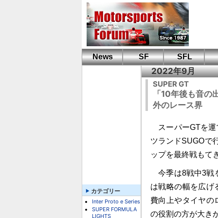
News
SF
SFL
2022年9月
SUPER GT
「10年後も音の
外のレース界
スーパーGTを運営
ツランドSUGOで
ップを最終戦もて
今季は8戦中3戦を
は戦略の幅を広げ
カテゴリー
費向上やタイヤの
Inter Proto e Series
SUPER FORMULA
の役割の方が大き
LIGHTS