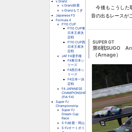
v.Granz
v.Granz鈴鹿
今後もこうした取
v.Granzもてぎ
Japanese F3
音の出るレースが
Formula 4
F110 CUP
F110 CUP東
日本王者決
定戦
SUPER GT
F110 CUP西
日本王者決
第6戦SUGO A
定戦
（Arnage）
JAF F4選手権
F4東日本シ
リーズ
F4西日本シ
リーズ
F4日本一決
定戦
F4 JAPANESE
CHAMPIONSHIP
(FIA-F4)
Super FJ
Championship
Super FJ
Dream Cup
Race
S-FJ鈴鹿・岡山
S-FJオートポリ