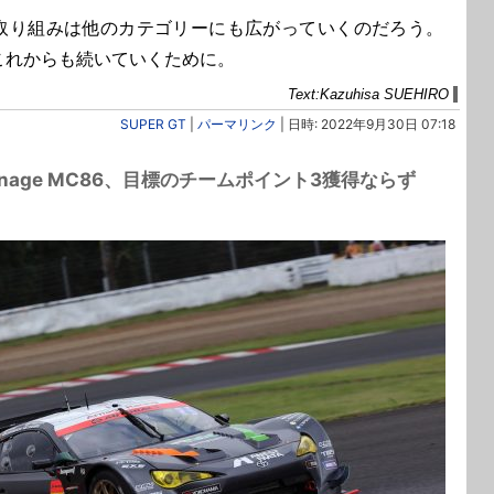
り組みは他のカテゴリーにも広がっていくのだろう。
これからも続いていくために。
Text:Kazuhisa SUEHIRO
SUPER GT
|
パーマリンク
| 日時: 2022年9月30日 07:18
rnage MC86、目標のチームポイント3獲得ならず