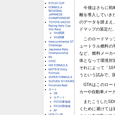
KYOJO CUP
FORMULA
今後はさらに戦略
REGIONAL
JAPANESE
離を導入していき
CHAMPIONSHIP
のデータを踏まえ、
TOYOTA GAZOO
Racing Netz Cup
ドマップの策定だ
Vitz Race
Vitz関西
Vitz関東
このロードマップ
Intercontinental GT
Challenge
ュートラル燃料の
Japanese Rally
Championship
など、燃料メーカ
RS
体となって環境対
CIVIC
HIX FORMULA
それによって「1
MOTEGI Entry
Formula
うという試みで、
SUPER FORMULA
SUZUKA 10 HOURS
GTAはこのロー
Forumula Beat
カート
カーや自動車メー
OK
カデット
またこうしたSD
FS125東地域
FS125西地域
くために避けては
KF
VITA CLUB