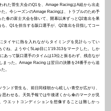
れた菅生大会のQ1を、Arnage RacingはA組から出走
。今シーズンのArnage Racingは、トラブルのため予
った春の富士大会を除いて、開幕以来ずっとQ2進出を果
会も、Q1を担当する阪口選手が、Q2進出を目指してコー
にタイヤに熱を入れながらタイミングを見計らってい
ね、ようやく5Lap目に1’19.313をマークした。しか
組にあって阪口選手のタイムは13位と振るわず、残念なが
まった。Arnage Racing は翌日の決勝を24番手から追
った。
ランド菅生も、前日同様朝から眩しい青空が広がり、
を思わせる。天気予報では午後遅くから傘のマークが見
、ウエットコンディションを想像することは難しかっ