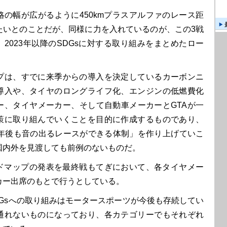
の幅が広がるように450kmプラスアルファのレース距
たいとのことだが、同様に力を入れているのが、この3戦
2023年以降のSDGsに対する取り組みをまとめたロー
。
は、すでに来季からの導入を決定しているカーボンニ
導入や、タイヤのロングライフ化、エンジンの低燃費化
ー、タイヤメーカー、そして自動車メーカーとGTAが一
策に取り組んでいくことを目的に作成するものであり、
0年後も音の出るレースができる体制」を作り上げていこ
国内外を見渡しても前例のないものだ。
ドマップの発表を最終戦もてぎにおいて、各タイヤメー
カー出席のもとで行うとしている。
Gsへの取り組みはモータースポーツが今後も存続してい
通れないものになっており、各カテゴリーでもそれぞれ