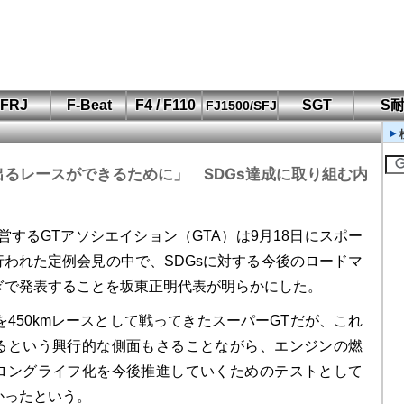
FRJ
F-Beat
F4 / F110
SGT
S
FJ1500/SFJ
F110 CUP
FIA-F4
SFJ D-Cup
鈴鹿・岡山
筑波・冨士
SFJ日本一
Aポリス
もてぎ・菅生
出るレースができるために」 SDGs達成に取り組む内
するGTアソシエイション（GTA）は9月18日にスポー
行われた定例会見の中で、SDGsに対する今後のロードマ
ぎで発表することを坂東正明代表が明らかにした。
450kmレースとして戦ってきたスーパーGTだが、これ
るという興行的な側面もさることながら、エンジンの燃
ロングライフ化を今後推進していくためのテストとして
かったという。