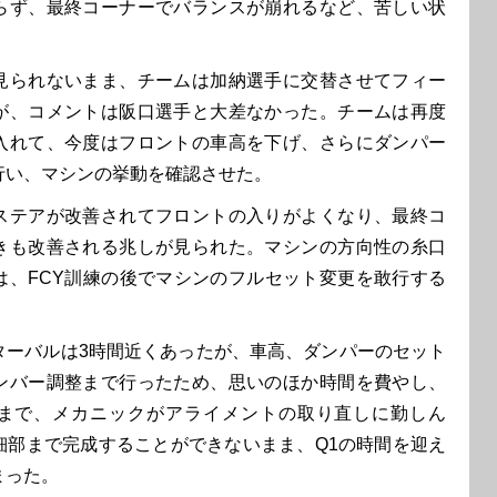
らず、最終コーナーでバランスが崩れるなど、苦しい状
られないまま、チームは加納選手に交替させてフィー
が、コメントは阪口選手と大差なかった。チームは再度
入れて、今度はフロントの車高を下げ、さらにダンパー
行い、マシンの挙動を確認させた。
テアが改善されてフロントの入りがよくなり、最終コ
きも改善される兆しが見られた。マシンの方向性の糸口
は、FCY訓練の後でマシンのフルセット変更を敢行する
ーバルは3時間近くあったが、車高、ダンパーのセット
ンバー調整まで行ったため、思いのほか時間を費やし、
まで、メカニックがアライメントの取り直しに勤しん
細部まで完成することができないまま、Q1の時間を迎え
まった。