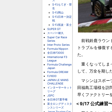
ス
S-FJもてぎ・菅
生
S-FJ岡山
S-FJ日本一決定
戦
S-FJ筑波・富士
SUPER GT
スーパー耐久
Super Car Race
前戦鈴鹿ラウンド
Series
Inter Proto Series
トラブルを修復す
Formula Nippon
全日本F3000
た。
International F3
League
重くなってしまっ
Formula Challenge
Japan
して、万全を期し
Formula DREAM
FJ1600
JAPAN LE MANS
マシンはスポーツ
CHALLENGE
田福島工場様を訪
インターサーキット
リーグ
早くファクトリー
JSPC
全日本GT選手権
＜9/17 公式練習
富士ロングディスタ
ンスシリーズ
Japan Touring Car