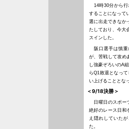
14時30分から行わ
することになっていた
選に出走できなか
たしており、今大
スインした。
阪口選手は慎重
が、苦戦して攻めあぐ
し強豪ぞろいのA
らQ1敗退となってし
い上げることとな
＜9/18決勝＞
日曜日のスポーツ
絶好のレース日和
え隠れしていたが
た。