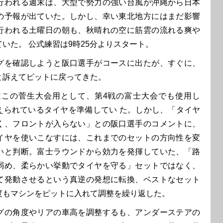
われる週末は、大型で勢力の強い台風が沖縄から日本
の予報が出ていた。しかし、幸い東北地方にはまだ影響
行われる土曜日の朝も、秋晴れの空に筋雲の流れる爽や
いた。 公式練習は9時25分よりスタート。
を確認しようと阪口選手がコースに出たが、すぐに、
と訴えてピットに戻ってきた。
cingはこの菅生大会用として、第4戦の富士大会でも使用し
えられているタイヤを準備してい た。しかし、「タイヤ
く、フロントが入らない」との阪口選手のコメントに、
イヤを使いこなすには、これまでのセットの方向性を変
いと判断。富士ラウンドから効力を発揮していた、「路
弱め、柔らかい挙動でタイヤを守る」セットではなく、
て発動させるという真逆の発想に転換、ベストなセット
度もマシンをピットに入れて調整を繰り返した。
の角度やリアの車高を調整するも、アンダーステアの