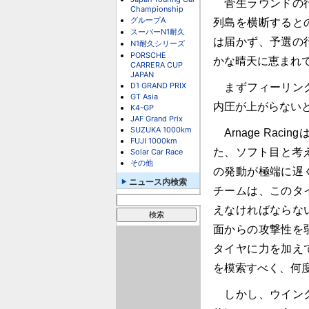
菅生ラウンドの行
Championship
グループA
列島を横断すると
スーパーN1耐久
は届かず、予選の
N1耐久シリーズ
PORSCHE
かな晴天に恵まれて
CARRERA CUP
JAPAN
D1 GRAND PRIX
まずフィーリング
GT Asia
内圧が上がらない
K4-GP
JAF Grand Prix
SUZUKA 1000km
Arnage Ra
FUJI 1000km
た、ソフト目と考
Solar Car Race
その他
の発動が極端に遅
ニュース内検索
チームは、このタ
えなければならな
面からの攻撃性を
タイヤに力を加え
を模索すべく、何
しかし、ウイング