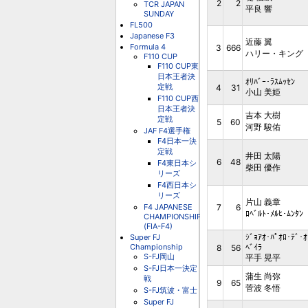
2
2
TCR JAPAN
平良 響
SUNDAY
FL500
Japanese F3
近藤 翼
Formula 4
3
666
ハリー・キング
F110 CUP
F110 CUP東
日本王者決
ｵﾘﾊﾞｰ･ﾗｽﾑｯｾﾝ
定戦
4
31
小山 美姫
F110 CUP西
日本王者決
吉本 大樹
定戦
5
60
河野 駿佑
JAF F4選手権
F4日本一決
定戦
井田 太陽
6
48
F4東日本シ
柴田 優作
リーズ
F4西日本シ
リーズ
片山 義章
F4 JAPANESE
7
6
ﾛﾍﾞﾙﾄ･ﾒﾙﾋ･ﾑﾝﾀﾝ
CHAMPIONSHIP
(FIA-F4)
ｼﾞｮｱｵ･ﾊﾟｵﾛ･ﾃﾞ･ｵ
Super FJ
Championship
ﾍﾞｲﾗ
8
56
S-FJ岡山
平手 晃平
S-FJ日本一決定
蒲生 尚弥
戦
9
65
菅波 冬悟
S-FJ筑波・富士
Super FJ