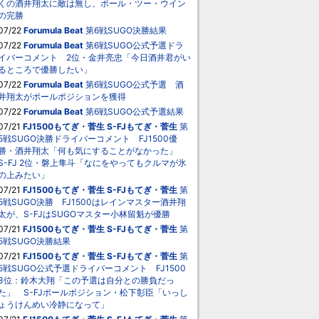
くの酒井翔太に敵は無し、ポール・ツー・ウイン
の完勝
07/22
Forumula Beat
第6戦SUGO決勝結果
07/22
Forumula Beat
第6戦SUGO公式予選ドラ
イバーコメント 2位・金井亮忠「今日酒井君がい
るところで優勝したい」
07/22
Forumula Beat
第6戦SUGO公式予選 酒
井翔太がポールポジションを獲得
07/22
Forumula Beat
第6戦SUGO公式予選結果
07/21
FJ1500もてぎ・菅生
S-FJもてぎ・菅生
第
5戦SUGO決勝ドライバーコメント FJ1500優
勝・酒井翔太「何も気にすることがなかった」
S-FJ 2位・磐上隼斗「なにをやってもクルマが氷
の上みたい」
07/21
FJ1500もてぎ・菅生
S-FJもてぎ・菅生
第
5戦SUGO決勝 FJ1500はレインマスター酒井翔
太が、S-FJはSUGOマスター小林留魁が優勝
07/21
FJ1500もてぎ・菅生
S-FJもてぎ・菅生
第
5戦SUGO決勝結果
07/21
FJ1500もてぎ・菅生
S-FJもてぎ・菅生
第
5戦SUGO公式予選ドライバーコメント FJ1500
3位：鈴木大翔「この予選は自分との勝負だっ
た」 S-FJポールポジション・松下彰臣「いっし
ょうけんめい冷静になって」