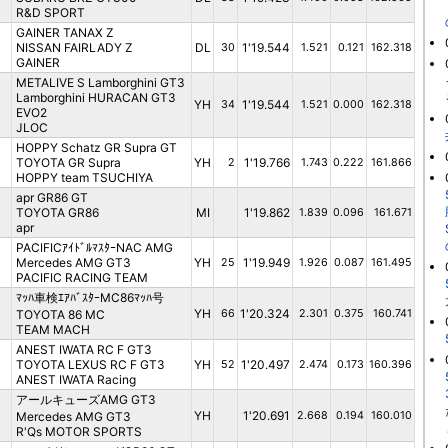
R&D SPORT
GAINER TANAX Z
NISSAN FAIRLADY Z
DL
1'19.544
30
1.521
0.121
162.318
GAINER
METALIVE S Lamborghini GT3
Lamborghini HURACAN GT3
YH
1'19.544
34
1.521
0.000
162.318
EVO2
JLOC
HOPPY Schatz GR Supra GT
TOYOTA GR Supra
YH
1'19.766
2
1.743
0.222
161.866
HOPPY team TSUCHIYA
apr GR86 GT
TOYOTA GR86
MI
1'19.862
1.839
0.096
161.671
apr
PACIFICｱｲﾄﾞﾙﾏｽﾀｰNAC AMG
Mercedes AMG GT3
YH
1'19.949
25
1.926
0.087
161.495
PACIFIC RACING TEAM
ﾏｯﾊ車検ｴｱﾊﾞｽﾀｰMC86ﾏｯﾊ号
YH
1'20.324
TOYOTA 86 MC
66
2.301
0.375
160.741
TEAM MACH
ANEST IWATA RC F GT3
TOYOTA LEXUS RC F GT3
YH
1'20.497
52
2.474
0.173
160.396
ANEST IWATA Racing
アールキューズAMG GT3
YH
1'20.691
Mercedes AMG GT3
2.668
0.194
160.010
R'Qs MOTOR SPORTS