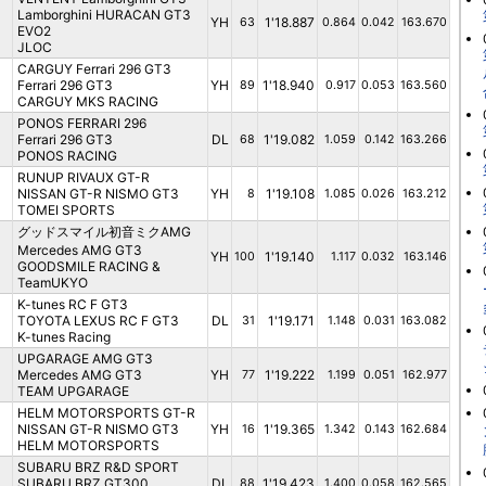
Lamborghini HURACAN GT3
YH
1'18.887
63
0.864
0.042
163.670
EVO2
JLOC
CARGUY Ferrari 296 GT3
Ferrari 296 GT3
YH
1'18.940
89
0.917
0.053
163.560
CARGUY MKS RACING
PONOS FERRARI 296
Ferrari 296 GT3
DL
1'19.082
68
1.059
0.142
163.266
PONOS RACING
RUNUP RIVAUX GT-R
NISSAN GT-R NISMO GT3
YH
1'19.108
8
1.085
0.026
163.212
TOMEI SPORTS
グッドスマイル初音ミクAMG
Mercedes AMG GT3
YH
1'19.140
100
1.117
0.032
163.146
GOODSMILE RACING &
TeamUKYO
K-tunes RC F GT3
TOYOTA LEXUS RC F GT3
DL
1'19.171
31
1.148
0.031
163.082
K-tunes Racing
UPGARAGE AMG GT3
Mercedes AMG GT3
YH
1'19.222
77
1.199
0.051
162.977
TEAM UPGARAGE
HELM MOTORSPORTS GT-R
NISSAN GT-R NISMO GT3
YH
1'19.365
16
1.342
0.143
162.684
HELM MOTORSPORTS
SUBARU BRZ R&D SPORT
SUBARU BRZ GT300
DL
1'19.423
88
1.400
0.058
162.565