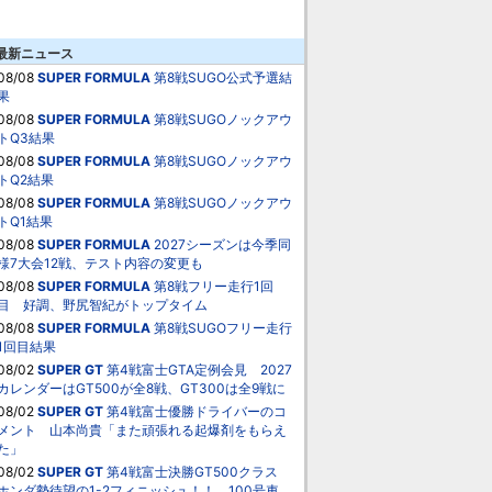
最新ニュース
08/08
SUPER FORMULA
第8戦SUGO公式予選結
果
08/08
SUPER FORMULA
第8戦SUGOノックアウ
トQ3結果
08/08
SUPER FORMULA
第8戦SUGOノックアウ
トQ2結果
08/08
SUPER FORMULA
第8戦SUGOノックアウ
トQ1結果
08/08
SUPER FORMULA
2027シーズンは今季同
様7大会12戦、テスト内容の変更も
08/08
SUPER FORMULA
第8戦フリー走行1回
目 好調、野尻智紀がトップタイム
08/08
SUPER FORMULA
第8戦SUGOフリー走行
1回目結果
08/02
SUPER GT
第4戦富士GTA定例会見 2027
カレンダーはGT500が全8戦、GT300は全9戦に
08/02
SUPER GT
第4戦富士優勝ドライバーのコ
メント 山本尚貴「また頑張れる起爆剤をもらえ
た」
08/02
SUPER GT
第4戦富士決勝GT500クラス
ホンダ勢待望の1-2フィニッシュ！！ 100号車