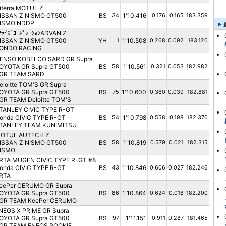
iterra MOTUL Z
ISSAN Z NISMO GT500
BS
1'10.416
34
0.176
0.165
183.359
ISMO NDDP
ｱﾗｲｽﾞｺｰﾎﾟﾚｰｼｮﾝADVAN Z
ISSAN Z NISMO GT500
YH
1'10.508
1
0.268
0.092
183.120
ONDO RACING
ENSO KOBELCO SARD GR Supra
OYOTA GR Supra GT500
BS
1'10.561
58
0.321
0.053
182.982
GR TEAM SARD
eloitte TOM'S GR Supra
OYOTA GR Supra GT500
BS
1'10.600
75
0.360
0.039
182.881
GR TEAM Deloitte TOM'S
TANLEY CIVIC TYPE R-GT
onda CIVIC TYPE R-GT
BS
1'10.798
54
0.558
0.198
182.370
TANLEY TEAM KUNIMITSU
OTUL AUTECH Z
ISSAN Z NISMO GT500
BS
1'10.819
58
0.579
0.021
182.315
ISMO
RTA MUGEN CIVIC TYPE R-GT #8
onda CIVIC TYPE R-GT
BS
1'10.846
43
0.606
0.027
182.246
RTA
eePer CERUMO GR Supra
OYOTA GR Supra GT500
BS
1'10.864
86
0.624
0.018
182.200
GR TEAM KeePer CERUMO
NEOS X PRIME GR Supra
OYOTA GR Supra GT500
BS
1'11.151
97
0.911
0.287
181.465
GR TEAM ENEOS ROOKIE