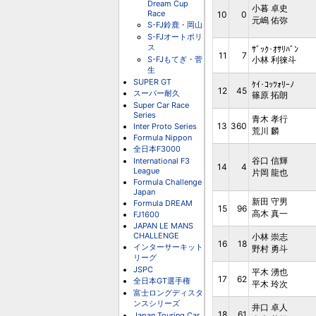
Dream Cup
小暮 卓史
Race
10
0
元嶋 佑弥
S-FJ鈴鹿・岡山
S-FJオートポリ
ス
ｻﾞｯｸ･ｵｻﾘﾊﾞﾝ
11
7
S-FJもてぎ・菅
小林 利徠斗
生
SUPER GT
ｹｲ･ｺｯﾂｫﾘｰﾉ
12
45
スーパー耐久
篠原 拓朗
Super Car Race
Series
青木 孝行
13
360
Inter Proto Series
荒川 麟
Formula Nippon
全日本F3000
谷口 信輝
International F3
14
4
League
片岡 龍也
Formula Challenge
Japan
新田 守男
Formula DREAM
15
96
高木 真一
FJ1600
JAPAN LE MANS
CHALLENGE
小林 崇志
16
18
インターサーキット
野村 勇斗
リーグ
JSPC
平木 湧也
17
62
全日本GT選手権
平木 玲次
富士ロングディスタ
ンスシリーズ
井口 卓人
18
61
Japan Touring Car