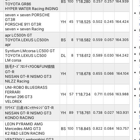
BS
1'18.280
100
0.257
0.257
164.939
TOYOTA GR86
HYPER WATER Racing INGING
seven × seven PORSCHE
GT3R
YH
1'18.525
45
0.502
0.245
164.424
PORSCHE 911 GT3R
seven × seven Racing
apr LC500h GT
TOYOTA LEXUS LC500h
BS
1'18.582
8
0.559
0.057
164.305
apr
Syntium LMcorsa LC500 GT
TOYOTA LEXUS LC500
DL
1'18.612
8
0.589
0.030
164.242
LM corsa
脱毛ｹｰｽﾞﾌﾛﾝﾃｨｱGO&FUN猫猫
GT-R
YH
1'18.678
0.655
0.066
164.104
NISSAN GT-R NISMO GT3
NILZZ Racing
UNI-ROBO BLUEGRASS
FERRARI
YH
1'18.734
57
0.711
0.056
163.988
Ferrari 296 GT3
VELOREX
ﾘ
ﾘｱﾗｲｽﾞ日産ﾒｶﾆｯｸﾁｬﾚﾝｼﾞGT-R
YH
1'18.761
NISSAN GT-R NISMO GT3
89
0.738
0.027
163.931
KONDO RACING
LEON PYRAMID AMG
Mercedes AMG GT3
BS
1'18.845
100
0.822
0.084
163.757
K2 R&D LEON RACING
VENTENY Lamborghini GT3