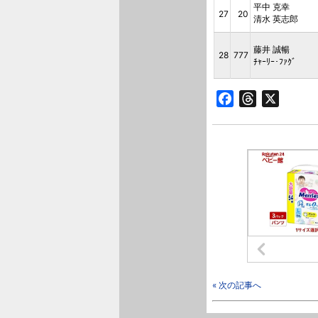
平中 克幸
27
20
清水 英志郎
藤井 誠暢
28
777
ﾁｬｰﾘｰ･ﾌｧｸﾞ
Facebook
Threads
X
« 次の記事へ