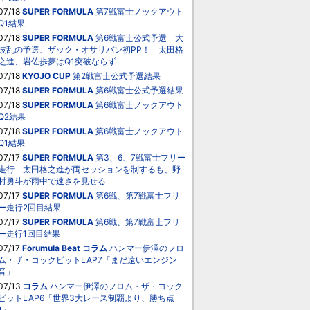
07/18
SUPER FORMULA
第7戦富士ノックアウト
Q1結果
07/18
SUPER FORMULA
第6戦富士公式予選 大
波乱の予選、ザック・オサリバン初PP！ 太田格
之進、岩佐歩夢はQ1突破ならず
07/18
KYOJO CUP
第2戦富士公式予選結果
07/18
SUPER FORMULA
第6戦富士公式予選結果
07/18
SUPER FORMULA
第6戦富士ノックアウト
Q2結果
07/18
SUPER FORMULA
第6戦富士ノックアウト
Q1結果
07/17
SUPER FORMULA
第3、6、7戦富士フリー
走行 太田格之進が両セッションを制するも、野
村勇斗が雨中で速さを見せる
07/17
SUPER FORMULA
第6戦、第7戦富士フリ
ー走行2回目結果
07/17
SUPER FORMULA
第6戦、第7戦富士フリ
ー走行1回目結果
07/17
Forumula Beat
コラム
ハンマー伊澤のフロ
ム・ザ・コックピットLAP7「まだ遠いエンジン
音」
07/13
コラム
ハンマー伊澤のフロム・ザ・コック
ピットLAP6「世界3大レース制覇より、勝ち点
1」