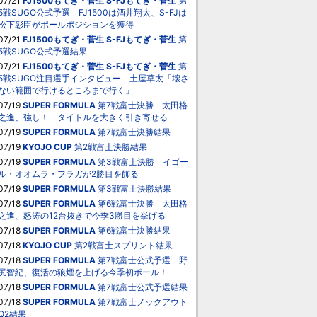
07/21
FJ1500もてぎ・菅生
S-FJもてぎ・菅生
第
5戦SUGO公式予選 FJ1500は酒井翔太、S-FJは
松下彰臣がポールポジションを獲得
07/21
FJ1500もてぎ・菅生
S-FJもてぎ・菅生
第
5戦SUGO公式予選結果
07/21
FJ1500もてぎ・菅生
S-FJもてぎ・菅生
第
5戦SUGO注目選手インタビュー 土屋草太「壊さ
ない範囲で行けるところまで行く」
07/19
SUPER FORMULA
第7戦富士決勝 太田格
之進、強し！ タイトルを大きく引き寄せる
07/19
SUPER FORMULA
第7戦富士決勝結果
07/19
KYOJO CUP
第2戦富士決勝結果
07/19
SUPER FORMULA
第3戦富士決勝 イゴー
ル・オオムラ・フラガが2勝目を飾る
07/19
SUPER FORMULA
第3戦富士決勝結果
07/18
SUPER FORMULA
第6戦富士決勝 太田格
之進、怒涛の12台抜きで今季3勝目を挙げる
07/18
SUPER FORMULA
第6戦富士決勝結果
07/18
KYOJO CUP
第2戦富士スプリント結果
07/18
SUPER FORMULA
第7戦富士公式予選 野
尻智紀、復活の狼煙を上げる今季初ポール！
07/18
SUPER FORMULA
第7戦富士公式予選結果
07/18
SUPER FORMULA
第7戦富士ノックアウト
Q2結果