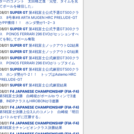
ターのコメント 太田格之進「完璧、タイムを見
てポールを確信した」
08/01
SUPER GT
第4戦富士公式予選GT500クラ
ス 8号車#8 ARTA MUGEN HRC PRELUDE-GT
がPP獲得！！ ホンダ勢が1−2−３
08/01
SUPER GT
第4戦富士公式予選GT300クラ
ス PONOS FERRARI 296 EVOがセッションすべ
てを制してポール奪取
08/01
SUPER GT
第4戦富士ノックアウトQ2結果
08/01
SUPER GT
第4戦富士ノックアウトQ1結果
08/01
SUPER GT
第4戦富士公式練習GT300クラ
ス PONOS FERRARI 296 EVOがトップタイム
08/01
SUPER GT
第4戦富士公式練習GT500クラ
ス ホンダ勢が1-2！！ トップはAstemo HRC
PRELUDE-GT
08/01
SUPER GT
第4戦富士公式練習結果
08/01
F4 JAPANESE CHAMPIONSHIP (FIA-F4)
第5戦富士決勝 白崎稜がポールto ウィンで3連
勝、INDPクラスもHIROBONが3連勝
08/01
F4 JAPANESE CHAMPIONSHIP (FIA-F4)
第5戦富士決勝上位3人のコメント 白崎稜「明日
はバトルせずに圧勝する」
08/01
F4 JAPANESE CHAMPIONSHIP (FIA-F4)
第5戦富士チャンピオンクラス決勝結果
08/01
F4 JAPANESE CHAMPIONSHIP (FIA-F4)