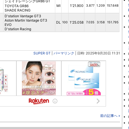
シェイドレーシングGR86 GT
MI
1'21.900
TOYOTA GR86
3.877
1.209
157.648
SHADE RACING
D'station Vantage GT3
Aston Martin Vantage GT3
DL
1'25.058
100
7.035
3.158
151.795
EVO
D'station Racing
SUPER GT
|
パーマリンク
| 日時: 2025年9月20日 11:31
前の記事へ »