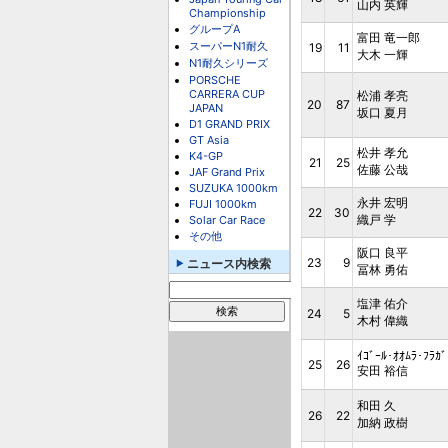
山内 英輝
Championship
グループA
富田 竜一郎
スーパーN1耐久
19
11
大木 一輝
N1耐久シリーズ
PORSCHE
CARRERA CUP
松浦 孝亮
20
87
JAPAN
坂口 夏月
D1 GRAND PRIX
GT Asia
松井 孝允
K4-GP
21
25
佐藤 公哉
JAF Grand Prix
SUZUKA 1000km
永井 宏明
FUJI 1000km
22
30
織戸 学
Solar Car Race
その他
阪口 良平
23
9
ニュース内検索
冨林 勇佑
塩津 佑介
24
5
木村 偉織
ｲｺﾞｰﾙ･ｵｵﾑﾗ･ﾌﾗｶﾞ
25
26
安田 裕信
和田 久
26
22
加納 政樹