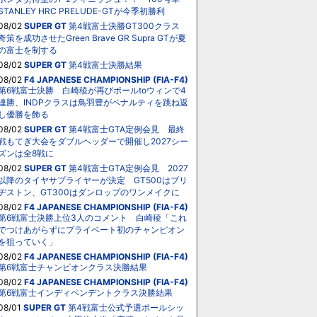
STANLEY HRC PRELUDE-GTが今季初勝利
08/02
SUPER GT
第4戦富士決勝GT300クラス
奇策を成功させたGreen Brave GR Supra GTが夏
の富士を制する
08/02
SUPER GT
第4戦富士決勝結果
08/02
F4 JAPANESE CHAMPIONSHIP (FIA-F4)
第6戦富士決勝 白崎稜が再びポールtoウィンで4
連勝、INDPクラスは鳥羽豊がペナルティを跳ね返
し優勝を飾る
08/02
SUPER GT
第4戦富士GTA定例会見 最終
戦もてぎ大会をダブルヘッダーで開催し2027シー
ズンは全8戦に
08/02
SUPER GT
第4戦富士GTA定例会見 2027
以降のタイヤサプライヤーが決定 GT500はブリ
ヂストン、GT300はダンロップのワンメイクに
08/02
F4 JAPANESE CHAMPIONSHIP (FIA-F4)
第6戦富士決勝上位3人のコメント 白崎稜「これ
でつけあがらずにプライベート初のチャンピオン
を狙っていく」
08/02
F4 JAPANESE CHAMPIONSHIP (FIA-F4)
第6戦富士チャンピオンクラス決勝結果
08/02
F4 JAPANESE CHAMPIONSHIP (FIA-F4)
第6戦富士インディペンデントクラス決勝結果
08/01
SUPER GT
第4戦富士公式予選ポールシッ