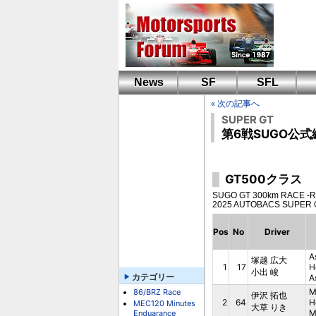
News
SF
SFL
« 次の記事へ
SUPER GT
第6戦SUGO公
GT500クラス
SUGO GT 300km RACE -RIJ-
2025 AUTOBACS SUPER 
Pos
No
Driver
A
塚越 広大
1
17
H
小出 峻
カテゴリー
A
M
86/BRZ Race
伊沢 拓也
2
64
H
MEC120 Minutes
大草 りき
M
Enduarance