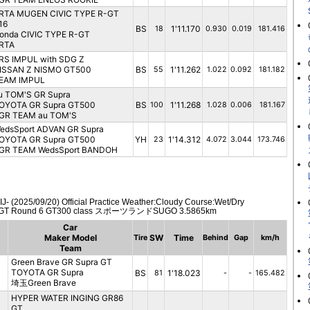
RTA MUGEN CIVIC TYPE R-GT
16
BS
1'11.170
18
0.930
0.019
181.416
onda CIVIC TYPE R-GT
RTA
RS IMPUL with SDG Z
ISSAN Z NISMO GT500
BS
1'11.262
55
1.022
0.092
181.182
EAM IMPUL
u TOM'S GR Supra
OYOTA GR Supra GT500
BS
1'11.268
100
1.028
0.006
181.167
GR TEAM au TOM'S
edsSport ADVAN GR Supra
OYOTA GR Supra GT500
YH
1'14.312
23
4.072
3.044
173.746
GR TEAM WedsSport BANDOH
 (2025/09/20) Official Practice Weather:Cloudy Course:Wet/Dry
GT Round 6 GT300 class スポーツランドSUGO 3.5865km
Car
Maker Model
SW
Time
Tire
Behind
Gap
km/h
Team
Green Brave GR Supra GT
TOYOTA GR Supra
BS
1'18.023
81
-
-
165.482
埼玉Green Brave
HYPER WATER INGING GR86
GT