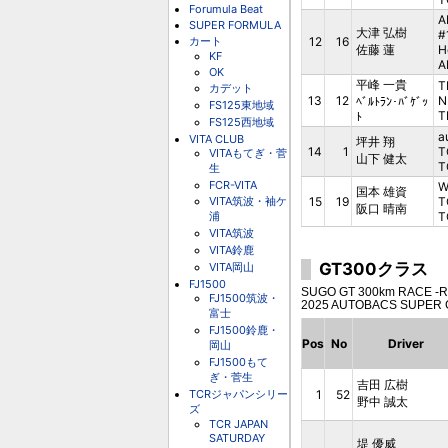
Forumula Beat
A
SUPER FORMULA
大津 弘樹
#
カート
12
16
佐藤 蓮
H
KF
A
OK
平峰 一貴
T
カデット
13
12
N
ﾍﾞﾙﾄﾗﾝ･ﾊﾞｹﾞｯ
FS125東地域
T
ﾄ
FS125西地域
a
VITA CLUB
坪井 翔
14
1
T
VITAもてぎ・菅
山下 健太
T
生
FCR-VITA
W
国本 雄資
VITA筑波・袖ケ
15
19
T
阪口 晴南
浦
T
VITA筑波
VITA鈴鹿
GT300クラス
VITA岡山
FJ1500
SUGO GT 300km RACE -RIJ-
FJ1500筑波・
2025 AUTOBACS SUPER 
富士
FJ1500鈴鹿・
Pos
No
Driver
岡山
FJ1500もて
ぎ・菅生
吉田 広樹
TCRジャパンシリー
1
52
野中 誠太
ズ
TCR JAPAN
SATURDAY
堤 優威