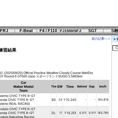
FRJ
F-Beat
F4 / F110
SGT
S
FJ1500/SFJ
F110 CUP
FIA-F4
SFJ D-Cup
鈴鹿・岡山
筑波・冨士
SFJ日本一
Aポリス
前の記事へ »
もてぎ・菅生
式練習結果
 (2025/09/20) Official Practice Weather:Cloudy Course:Wet/Dry
GT Round 6 GT500 class スポーツランドSUGO 3.5865km
Car
Maker Model
SW
Time
Tire
Behind
Gap
km/h
Team
stemo CIVIC TYPE R-GT
onda CIVIC TYPE R-GT
BS
1'10.240
24
-
-
183.818
stemo REAL RACING
odulo CIVIC TYPE R-GT
onda CIVIC TYPE R-GT
DL
1'10.251
17
0.011
0.011
183.790
odulo Nakajima Racing