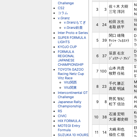
Challenge
N
佐々木 大樹
CS2
3
3
N
三宅 淳詞
コラム
N
v.Granz
ﾘ
松田 次生
v.Granzもてぎ
4
24
N
名取 鉄平
v.Granz鈴鹿
K
Inter Proto e Series
関口 雄飛
D
SUPER FORMULA
5
39
T
ｻｯｼｬ･ﾌｪﾈｽﾄﾗ
LIGHTS
T
ｽﾞ
KYOJO CUP
D
FORMULA
笹原 右京
6
37
T
REGIONAL
ｼﾞｭﾘｱｰﾉ･ｱﾚｼﾞ
JAPANESE
T
CHAMPIONSHIP
S
山本 尚貴
TOYOTA GAZOO
7
100
H
牧野 任祐
Racing Netz Cup
S
Vitz Race
M
Vitz関西
千代 勝正
8
23
N
Vitz関東
高星 明誠
N
Intercontinental GT
Challenge
A
野尻 智紀
9
8
H
Japanese Rally
松下 信治
Championship
A
RS
K
石浦 宏明
CIVIC
10
38
T
大湯 都史樹
HIX FORMULA
T
MOTEGI Entry
E
大嶋 和也
Formula
11
14
T
福住 仁嶺
SUZUKA 10 HOURS
T