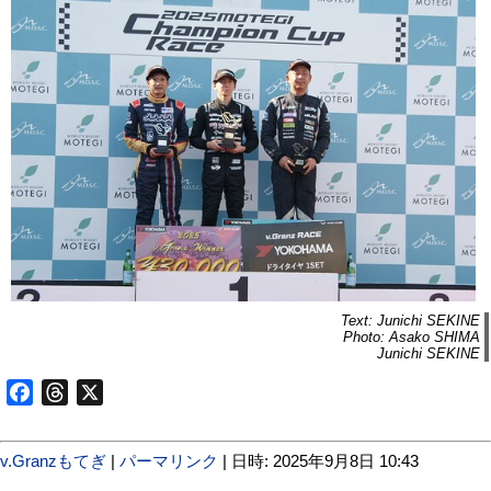
Text: Junichi SEKINE
Photo: Asako SHIMA
Junichi SEKINE
Facebook
Threads
X
v.Granzもてぎ
|
パーマリンク
| 日時: 2025年9月8日 10:43