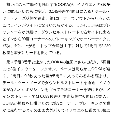
勢いにのって順位を挽回するOOKAが、イノウエとの3位争
いに敗れたいむらに接近。0.145秒差で4周目に入るとテール・
ツー・ノーズ状態で追走。第1コーナーでアウトから狙うがこ
こはラインがワイドになりいむらが守る。しかしOOKAはプレ
ッシャーをかけ続け、ダウンヒルストレートで右サイドに出る
とインから90度コーナーへのブレーキングでオーバーテイクに
成功、4位に上がる。トップ金澤は山下に対して4周目で2.230
秒差と着実にリードを拡げている。
元々予選3番手と速かったOOKAの挽回はさらに続き、5周目
には3位イノウエをロックオン。ペースは明らかにOOKAが速
く、4周目に0.9秒あった差が5周目に入ってみるみる縮まり、
テール・ツー・ノーズでダウンヒルストレートを通過、イノウ
エがなんとかポジションを守って最終コーナーを抜けるが、メ
インストレートでは0.083秒差と並走状態で6周目に突入。
OOKAが勝負を仕掛けたのは第3コーナー。ブレーキングで僅
かに先行するとそのまま大外刈りでイノウエを仕留めて3位に