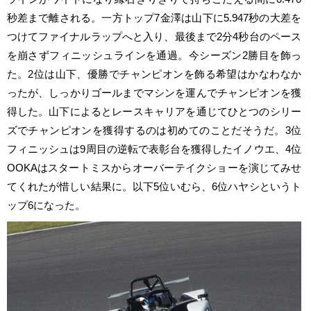
秒差まで離される。一方トップ7金澤は山下に5.947秒の大差を
つけてファイナルラップへと入り、最後まで2分4秒台のペース
を崩さずフィニッシュラインを通過。今シーズン2勝目を飾っ
た。2位は山下、優勝でチャンピオンを飾る希望はかなわなか
ったが、しっかりゴールまでマシンを運んでチャンピオンを獲
得した。山下によるとレースキャリアを通じてひとつのシリー
ズでチャンピオンを獲得するのは初めてのことだそうだ。3位
フィニッシュは9周目の逆転で表彰台を獲得したイノウエ、4位
OOKAはスタートミスからオーバーテイクショーを演じてみせ
てくれたが惜しい結果に。以下5位いむら、6位ハヤシというト
ップ6になった。