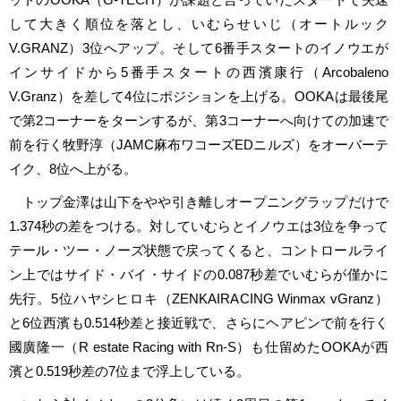
して大きく順位を落とし、いむらせいじ（オートルック
V.GRANZ）3位へアップ。そして6番手スタートのイノウエが
インサイドから5番手スタートの西濱康行（Arcobaleno
V.Granz）を差して4位にポジションを上げる。OOKAは最後尾
で第2コーナーをターンするが、第3コーナーへ向けての加速で
前を行く牧野淳（JAMC麻布ワコーズEDニルズ）をオーバーテ
イク、8位へ上がる。
トップ金澤は山下をやや引き離しオープニングラップだけで
1.374秒の差をつける。対していむらとイノウエは3位を争って
テール・ツー・ノーズ状態で戻ってくると、コントロールライ
ン上ではサイド・バイ・サイドの0.087秒差でいむらが僅かに
先行。5位ハヤシヒロキ（ZENKAIRACING Winmax vGranz）
と6位西濱も0.514秒差と接近戦で、さらにヘアピンで前を行く
國廣隆一（R estate Racing with Rn-S）も仕留めたOOKAが西
濱と0.519秒差の7位まで浮上している。