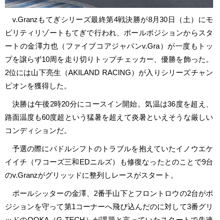
v.Granzもてぎシリーズ最終第4戦決勝が8月30日（土）にモ
ビリティリゾートもてぎで行われ、ポールポジションからスタ
ートの金澤力也（ファイブコアジャパンv.Gra）が一度もトッ
プを譲らず10周を走り切りトップチェッカー、優勝を飾った。
2位には山下亮生（AKILAND RACING）が入りシリーズチャン
ピオンを獲得した。
決勝は午後2時20分にコースイン開始。気温は36度を超え、
路面温度も60度超という猛暑を超えて炎暑といえそうな厳しい
コンディションだ。
予選の際にパドルシフトのトラブルを抱えていたイノウエケ
イイチ（ワコーズ三和EDニルズ）も修復なったとのことで9台
のv.Granzがグリッッドに整列しレースがスタート。
ポールシッターの金澤、2番手山下とフロントロウの2台がポ
ジションを守って第1コーナーへ飛び込んだのに対して3番グリ
ッドのOOKA（G-TECH）が課題と言っていたスタートで失速