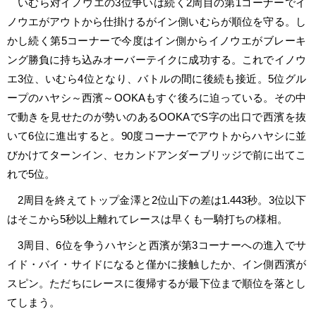
いむら対イノウエの3位争いは続く2周目の第1コーナーでイ
ノウエがアウトから仕掛けるがイン側いむらが順位を守る。し
かし続く第5コーナーで今度はイン側からイノウエがブレーキ
ング勝負に持ち込みオーバーテイクに成功する。これでイノウ
エ3位、いむら4位となり、バトルの間に後続も接近。5位グル
ープのハヤシ～西濱～OOKAもすぐ後ろに迫っている。その中
で動きを見せたのが勢いのあるOOKAでS字の出口で西濱を抜
いて6位に進出すると。90度コーナーでアウトからハヤシに並
びかけてターンイン、セカンドアンダーブリッジで前に出てこ
れで5位。
2周目を終えてトップ金澤と2位山下の差は1.443秒。3位以下
はそこから5秒以上離れてレースは早くも一騎打ちの様相。
3周目、6位を争うハヤシと西濱が第3コーナーへの進入でサ
イド・バイ・サイドになると僅かに接触したか、イン側西濱が
スピン。ただちにレースに復帰するが最下位まで順位を落とし
てしまう。