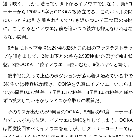
返り咲く。しかし黙って引き下がるイノウエではなく、第5コ
ーナーから130R～S字とOOKAを攻め立てる。このバトルの間
にいったんは引き離されたいむらも追いついて三つ巴の展開
に。こうなるとイノウエは前を追いつつ後方も抑えなければな
らない展開。
6周目にトップ金澤は2分4秒826とこの日のファステストラッ
プを叩き出して、2位山下との差を2.935秒まで拡げて独走状
態。3位OOKA、4位イノウエ、5位いむら、6位ハヤシと続く。
後半戦に入って上位のポジションが落ち着き始めている中で
3位争いは接近戦が続き、OOKAを先頭にイノウエ、いむらま
でが6周目0.677秒差、7周目1.177秒差、8周目1.624秒差と僅か
ずつ拡大しているがワンミスが命取りの展開だ。
そのミスが出たのが9周目のOOKA。9周目の90度コーナー手
前でミスがあり失速。イノウエに逆転を許してしまう。OOKA
は再度挽回すべくイノウエを追うが、ビクトリーコーナーでは
ラインがワイドになり縁石ぎりぎりで持ちこたえる間に0.470