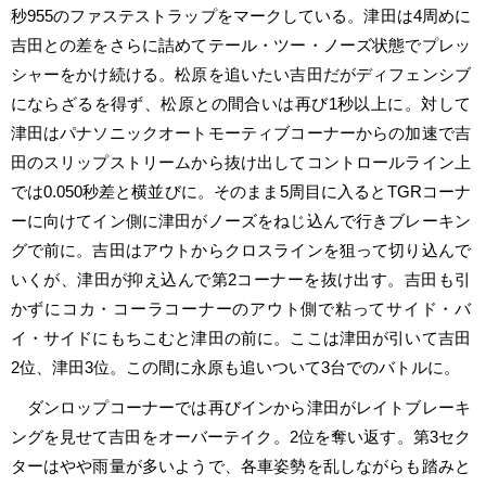
秒955のファステストラップをマークしている。津田は4周めに
吉田との差をさらに詰めてテール・ツー・ノーズ状態でプレッ
シャーをかけ続ける。松原を追いたい吉田だがディフェンシブ
にならざるを得ず、松原との間合いは再び1秒以上に。対して
津田はパナソニックオートモーティブコーナーからの加速で吉
田のスリップストリームから抜け出してコントロールライン上
では0.050秒差と横並びに。そのまま5周目に入るとTGRコーナ
ーに向けてイン側に津田がノーズをねじ込んで行きブレーキン
グで前に。吉田はアウトからクロスラインを狙って切り込んで
いくが、津田が抑え込んで第2コーナーを抜け出す。吉田も引
かずにコカ・コーラコーナーのアウト側で粘ってサイド・バ
イ・サイドにもちこむと津田の前に。ここは津田が引いて吉田
2位、津田3位。この間に永原も追いついて3台でのバトルに。
ダンロップコーナーでは再びインから津田がレイトブレーキ
ングを見せて吉田をオーバーテイク。2位を奪い返す。第3セク
ターはやや雨量が多いようで、各車姿勢を乱しながらも踏みと