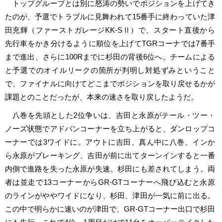
トップグループとは別に怒涛の勢いでポジションを上げてき
たのが、予選でトラブルに見舞われて15番手に終わっていた津
田充輝（ファーストガレージKK-SⅡ）で、スタート直後から
先行車をかき分けるように順位を上げてTGRコーナでは7番手
まで進出、さらに100Rまでに杉田の背後6位へ。チームによる
と予選でのオイルリークの箇所が判明し対処ずみということ
で、ファイナルに向けてどこまでポジションを取り戻せるかが
課題とのことだったが、本来の速さを取り戻したようだ。
八巻を先頭とした2位争いは、吉田と永原がテール・ツー・
ノーズ状態でアドバンコーナーを立ち上がると、ダンロップコ
ーナーでは3ワイドに。アウトに吉田、真ん中に八巻、インか
ら永原がブレーキング、吉田が前に出てターンインすると一番
内側で進路を失った永原が失速。杉田にも差されてしまう。両
者は並走で13コーナーからGR-GTコーナーへ飛び込むと永原
のラインがややワイドになり、杉田、津田が一気に前に出る。
この中で明らかに速いのが津田で、GR-GTコーナー出口で杉田