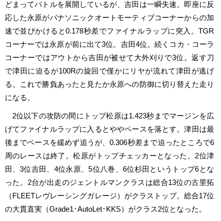
どまってバトルを展開しているが、吉田は一瞬失速。即座に反
応した永原がパナソニックオートモーティブコーナーからの加
速で並びかけると0.178秒差でファイナルラップに突入。TGR
コーナーでは永原が前に出て3位。吉田4位。続くコカ・コーラ
コーナーではアウトから吉田が被せて大外刈りで3位。返す刀
で津田に迫るが100Rの旋回で僅かにリヤが流れて津田が逃げ
る。これで勝負あったと見たか永原への防御に切り替えた走り
になる。
2位以下の攻防の間にトップ松原は1.423秒までマージンを広
げてファイナルラップに入るとややペースを落とす。津田は最
後までペースを緩めず追うが、0.306秒差まで迫ったところで6
周のレースは終了。松原がトップチェッカーとなった。2位津
田、3位吉田、4位永原、5位八巻、6位杉田というトップ6とな
った。2台が出走のジェントルマンクラスは総合13位の古里拓
（FLEETレヴレーシングガレージ）がクラストップ。総合17位
の大貫直実（Grade1･AutoLet･KKS）がクラス2位となった。