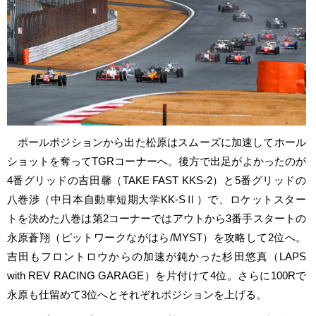
ポールポジションから出た松原はスムーズに加速してホール
ショットを奪ってTGRコーナーへ。後方で出足がよかったのが
4番グリッドの吉田馨（TAKE FAST KKS-2）と5番グリッドの
八巻渉（中日本自動車短期大学KK-SⅡ）で、ロケットスター
トを決めた八巻は第2コーナーではアウトから3番手スタートの
永原蒼翔（ピットワークながはら/MYST）を攻略して2位へ。
吉田もフロントロウからの加速が鈍かった杉田悠真（LAPS
with REV RACING GARAGE）を片付けて4位。さらに100Rで
永原も仕留めて3位へとそれぞれポジションを上げる。