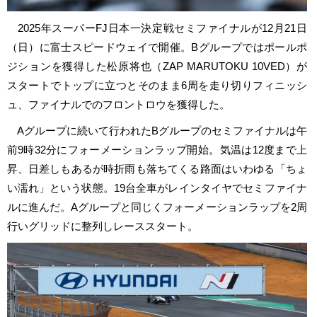
2025年スーパーFJ日本一決定戦セミファイナルが12月21日
（日）に富士スピードウェイで開催。Bグループではポールポ
ジションを獲得した松原将也（ZAP MARUTOKU 10VED）が
スタートでトップに立つとそのまま6周を走り切りフィニッシ
ュ、ファイナルでのフロントロウを獲得した。
Aグループに続いて行われたBグループのセミファイナルは午
前9時32分にフォーメーションラップ開始。気温は12度まで上
昇、日差しもあるが時折雨も落ちてくる路面はいわゆる「ちょ
い濡れ」という状態。19台全車がレインタイヤでセミファイナ
ルに進んだ。Aグループと同じくフォーメーションラップを2周
行いグリッドに整列しレーススタート。