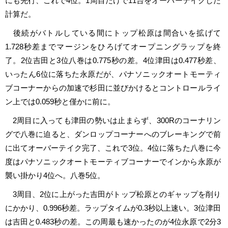
にも先行、これで4位。1周目だけで11台をオーバーテイクした
計算だ。
後続がバトルしている間にトップ松原は間合いを拡げて
1.728秒差までマージンをひろげてオープニングラップを終
了。2位吉田と3位八巻は0.775秒の差。4位津田は0.477秒差、
いったん6位に落ちた永原だが、パナソニックオートモーティ
ブコーナーからの加速で杉田に並びかけるとコントロールライ
ン上では0.059秒と僅かに前に。
2周目に入っても津田の勢いは止まらず、300Rのコーナリン
グで八巻に迫ると、ダンロップコーナーへのブレーキングで前
に出てオーバーテイク完了、これで3位。4位に落ちた八巻に今
度はパナソニックオートモーティブコーナーでインから永原が
襲い掛かり4位へ。八巻5位。
3周目、2位に上がった吉田がトップ松原とのギャップを削り
にかかり、0.996秒差。ラップタイムが0.3秒以上速い。3位津田
は吉田と0.483秒の差。この周最も速かったのが4位永原で2分3