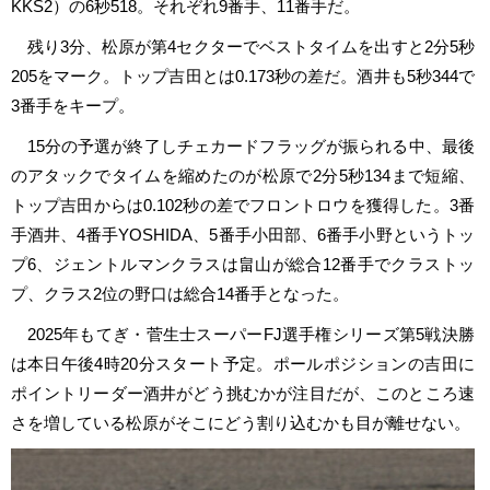
KKS2）の6秒518。それぞれ9番手、11番手だ。
残り3分、松原が第4セクターでベストタイムを出すと2分5秒
205をマーク。トップ吉田とは0.173秒の差だ。酒井も5秒344で
3番手をキープ。
15分の予選が終了しチェカードフラッグが振られる中、最後
のアタックでタイムを縮めたのが松原で2分5秒134まで短縮、
トップ吉田からは0.102秒の差でフロントロウを獲得した。3番
手酒井、4番手YOSHIDA、5番手小田部、6番手小野というトッ
プ6、ジェントルマンクラスは畠山が総合12番手でクラストッ
プ、クラス2位の野口は総合14番手となった。
2025年もてぎ・菅生士スーパーFJ選手権シリーズ第5戦決勝
は本日午後4時20分スタート予定。ポールポジションの吉田に
ポイントリーダー酒井がどう挑むかが注目だが、このところ速
さを増している松原がそこにどう割り込むかも目が離せない。