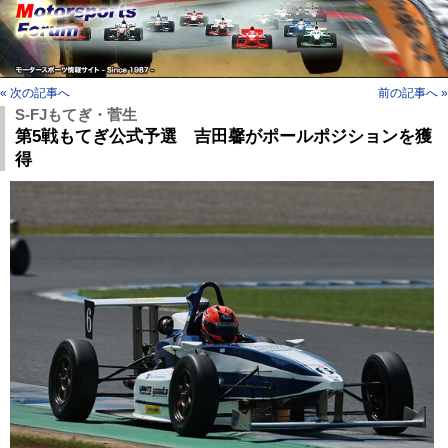
« 次の記事へ
前の記事へ »
S-FJもてぎ・菅生
第5戦もてぎ公式予選 吉田馨がポールポジションを獲
得