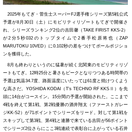
2025年もてぎ・菅生士スーパーFJ選手権シリーズ第5戦公式
予選が8月30日（土）にモビリティリゾートもてぎで開催さ
れ、シリーズランキング2位の吉田馨（TAKE FIRIST KKS-2）
が2分5秒032のトップタイムで2番手松原将也（ZAP
MARUTOKU 10VED）に0.102秒の差をつけてポールポジショ
ンを獲得した。
8月も終わりというのに猛暑が続く北関東のモビリティリゾ
ートもてぎ。12時25分と暑さもピークとなりつつある時間帯の
予選は気温34.7度、路面温度にいたっては61度と焼けつくよう
な高さだ。YOSHIDA KODAI（T's TECHNO RF KKSⅡ）を先
頭に14台がコースイン。15分間の予選が開始された。ここまで
4戦を終えて第1戦、第2戦優勝の酒井翔太（ファーストガレー
ジKK-S2）が71ポイントでシリーズをリード。対して第1戦を
スキップして第3戦、第4戦と連勝で来ている吉田が56ポイント
でシリーズ2位さらにここ3戦連続で表彰台に上がっている石井