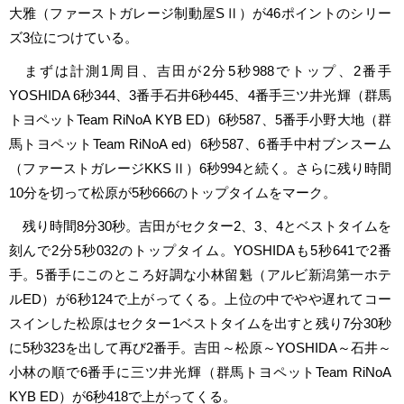
大雅（ファーストガレージ制動屋SⅡ）が46ポイントのシリー
ズ3位につけている。
まずは計測1周目、吉田が2分5秒988でトップ、2番手
YOSHIDA 6秒344、3番手石井6秒445、4番手三ツ井光輝（群馬
トヨペットTeam RiNoA KYB ED）6秒587、5番手小野大地（群
馬トヨペットTeam RiNoA ed）6秒587、6番手中村ブンスーム
（ファーストガレージKKSⅡ）6秒994と続く。さらに残り時間
10分を切って松原が5秒666のトップタイムをマーク。
残り時間8分30秒。吉田がセクター2、3、4とベストタイムを
刻んで2分5秒032のトップタイム。YOSHIDAも5秒641で2番
手。5番手にこのところ好調な小林留魁（アルビ新潟第一ホテ
ルED）が6秒124で上がってくる。上位の中でやや遅れてコー
スインした松原はセクター1ベストタイムを出すと残り7分30秒
に5秒323を出して再び2番手。吉田～松原～YOSHIDA～石井～
小林の順で6番手に三ツ井光輝（群馬トヨペットTeam RiNoA
KYB ED）が6秒418で上がってくる。