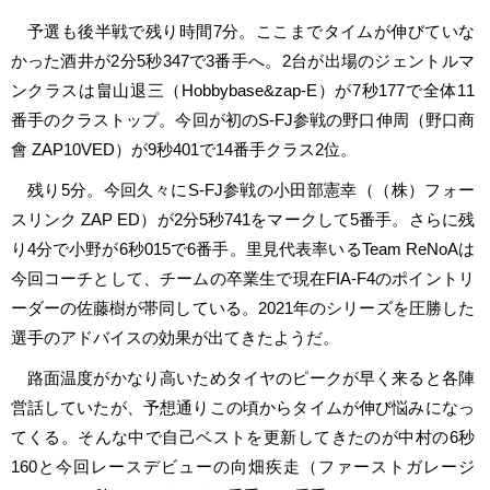
予選も後半戦で残り時間7分。ここまでタイムが伸びていな
かった酒井が2分5秒347で3番手へ。2台が出場のジェントルマ
ンクラスは畠山退三（Hobbybase&zap-E）が7秒177で全体11
番手のクラストップ。今回が初のS-FJ参戦の野口伸周（野口商
會 ZAP10VED）が9秒401で14番手クラス2位。
残り5分。今回久々にS-FJ参戦の小田部憲幸（（株）フォー
スリンク ZAP ED）が2分5秒741をマークして5番手。さらに残
り4分で小野が6秒015で6番手。里見代表率いるTeam ReNoAは
今回コーチとして、チームの卒業生で現在FIA-F4のポイントリ
ーダーの佐藤樹が帯同している。2021年のシリーズを圧勝した
選手のアドバイスの効果が出てきたようだ。
路面温度がかなり高いためタイヤのピークが早く来ると各陣
営話していたが、予想通りこの頃からタイムが伸び悩みになっ
てくる。そんな中で自己ベストを更新してきたのが中村の6秒
160と今回レースデビューの向畑疾走（ファーストガレージ