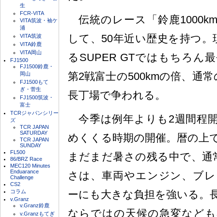
生
FCR-VITA
伝統のレース「鈴鹿1000k
VITA筑波・袖ケ
浦
して、50年近い歴史を持つ。
VITA筑波
VITA鈴鹿
VITA岡山
るSUPER GTではもちろ
FJ1500
FJ1500鈴鹿・
第2戦富士の500kmの倍、通
岡山
FJ1500もて
ぎ・菅生
長丁場で争われる。
FJ1500筑波・
富士
TCRジャパンシリー
今季は例年よりも2週間程開
ズ
TCR JAPAN
SATURDAY
めくくる時期の開催。暦の上
TCR JAPAN
SUNDAY
FL500
まだまだ暑さの残る中で、通
86/BRZ Race
MEC120 Minutes
Enduarance
さは、車両やエンジン、ブレ
Challenge
CS2
コラム
ーにも大きな負担を強いる。
v.Granz
v.Granz鈴鹿
ならではの天候の急変なども
v.Granzもてぎ