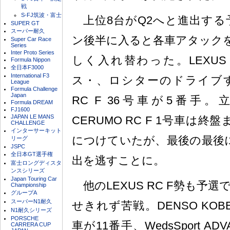
戦
S-FJ筑波・富士
上位8台がQ2へと進出する
SUPER GT
スーパー耐久
ン後半に入ると各車アタック
Super Car Race
Series
Inter Proto Series
しく入れ替わった。LEXUS
Formula Nippon
全日本F3000
International F3
ス・、ロシターのドライブするP
League
Formula Challenge
Japan
RC F 36号車が5番手。
Formula DREAM
FJ1600
JAPAN LE MANS
CERUMO RC F 1号車は終
CHALLENGE
インターサーキット
につけていたが、最後の最後に
リーグ
JSPC
全日本GT選手権
出を逃すことに。
富士ロングディスタ
ンスシリーズ
Japan Touring Car
他のLEXUS RC F勢も予
Championship
グループA
スーパーN1耐久
せきれず苦戦。DENSO KOBELC
N1耐久シリーズ
PORSCHE
車が11番手、WedsSport ADV
CARRERA CUP