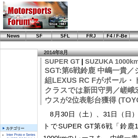
News
SF
SFL
FRJ
F4 / F-Be
F110 CUP
FIA-F4
F-Beat
も
SF
鈴
筑
S
A
2014年8月
SUPER GT
|
SUZUKA 1000k
SGT:第6戦鈴鹿 中嶋一貴
組LEXUS RC Fがポール・
クラスでは新田守男／嵯峨
ウスが2位表彰台獲得 (TOYO
8月30日（土）、31日（日
トでSUPER GT第6戦「鈴鹿
カテゴリー
Inter Proto e Series