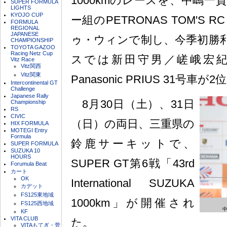
1000kmのレースを、中嶋
SUPER FORMULA
LIGHTS
KYOJO CUP
ー組のPETRONAS TOM'S 
FORMULA
REGIONAL
JAPANESE
ゥ・ウィンで制し、今季初勝利
CHAMPIONSHIP
TOYOTA GAZOO
Racing Netz Cup
スでは新田守男／嵯峨宏紀
Vitz Race
Vitz関西
Vitz関東
Panasonic PRIUS 31号
Intercontinental GT
Challenge
Japanese Rally
8月30日（土）、31日
Championship
RS
CIVIC
（日）の両日、三重県の
HIX FORMULA
MOTEGI Entry
Formula
鈴鹿サーキットで、
SUPER FORMULA
SUZUKA 10
HOURS
SUPER GT第6戦「43rd
Forumula Beat
カート
OK
International SUZUKA
カデット
FS125東地域
1000km」が開催され
FS125西地域
KF
VITA CLUB
た。
VITAもてぎ・菅