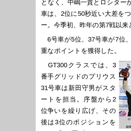
となく、中嶋一貴とロシターが
車は、2位に50秒近い大差を
ー。今季初、昨年の第7戦以来
6号車が5位、37号車が7位
重なポイントを獲得した。
GT300クラスでは、3
番手グリッドのプリウス
31号車は新田守男がスタ
ートを担当。序盤から2
位争いを繰り広げ、その
G
後は3位のポジションを
嵯