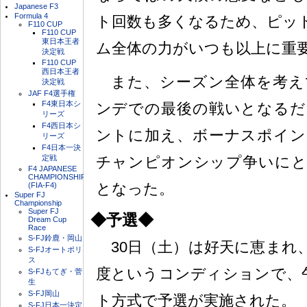
Japanese F3
Formula 4
ト回数も多くなるため、ピッ
F110 CUP
F110 CUP
東日本王者
ム全体の力がいつも以上に重
決定戦
F110 CUP
西日本王者
また、シーズン全体を考え
決定戦
JAF F4選手権
F4東日本シ
ンデでの最後の戦いとなるだ
リーズ
F4西日本シ
ントに加え、ボーナスポイン
リーズ
F4日本一決
定戦
チャンピオンシップ争いにと
F4 JAPANESE
CHAMPIONSHIP
となった。
(FIA-F4)
Super FJ
Championship
Super FJ
◆予選◆
Dream Cup
Race
S-FJ鈴鹿・岡山
30日（土）は好天に恵まれ、
S-FJオートポリ
ス
度というコンディションで、
S-FJもてぎ・菅
生
S-FJ岡山
ト方式で予選が実施された。
S-FJ日本一決定