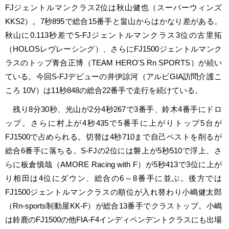
FJジェントルマンクラス2位は秋山健也（スーパーウィンズ
KKS2）。7秒895で総合15番手と畠山からはかなり差がある。
秋山に0.113秒差でS-FJジェントルマンクラス3位の古里拓
（HOLOSレヴレーシング）、さらにFJ1500ジェントルマンク
ラスのトップ青合正博（TEAM HERO'S Rn SPORTS）が続い
ている。今回S-FJデビューの井伊諒河（アルビGIA訪問介護こ
ころ 10V）は11秒848の総合22番手で走行を続けている。
残り8分30秒、光山が2分4秒267で3番手、鈴木4番手にドロ
ップ。さらに村上が4秒435で5番手に上がりトップ5台が
FJ1500で占められる。切替は4秒710まで自己ベストを削るが
総合6番手に落ちる。S-FJの2位には磐上が5秒510で浮上、さ
らに板倉慎哉（AMORE Racing with F）が5秒413で3位に上が
り相田は4位にダウン、総合の6～8番手に並ぶ。後方では
FJ1500ジェントルマンクラスの順位が入れ替わり小嶋健太郎
（Rn-sports制動屋KK-F）が総合13番手でクラストップ。小嶋
は鈴鹿のFJ1500の他FIA-F4インディペンデントクラスにも出場