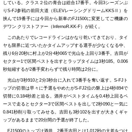
している。クラス２位の青合は総合17番手。今回3シーズンぶ
りS-FJ参戦の前田大道（ELEVレーシングドリームKKSⅡ）を
挟んで19番手には今回から新車のFJ1500に変更してご機嫌の
デワン クリストファー（InfernoR.KK-F）が続く。
このあたりでレコードラインはかなり乾いてきており、タイ
ヤも限界に近づいたかタイムアップする選手が少なくなる中、
残り6分20秒に村上が2分4秒065で光山を上回り3番手。吉田が
セクター1で区間ベストを出すとラップタイムは3秒185。0.006
秒短縮するが2番手変わらずで残り時間は2分に。
光山が3秒910と2分3秒台に入れて3番手を奪い返す。S-FJト
ップの切替は早々に予選をやめたがS-FJ2位の磐上は4秒894で
切替に0.184秒差と迫る。酒井がベストタイムを0.4秒上回るペ
ースで走るとセクター3で区間ベストを出して2秒090と一気に
0.841秒削り取ってみせる。吉田も3秒102を出すが大きくギャ
ップがあるままで20分間の予選が終了した。
FJ1500のトップは酒井、2番手吉田とは1.012秒の大差をつけ