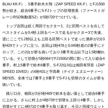
BLAU KK-F）、5番手鈴木大翔（ZAP SPEED KK-F）とFJ1500
勢が続き、総合6番手にS-FJトップの切替悠喜（ファーストガ
レージRSD制動屋S2）が5秒720でつけている。
トップ吉田は続く周回でセクター1、2と区間ベストを出して
ベストタイムを0.4秒上回るペースで走るがセクター3で失速。
逆にここで1.2秒以上も上回る区間ベストで走った酒井が2分3
秒429でトップに立つ。吉田は3秒478と0.049秒差の2番手にド
ロップ。この2台が群を抜いており3番手光山以下は1.5秒離れ
ている。そして切替が5秒064でFJ1500の間に割って入り総合4
番手。村上5番手で鈴木6番手。S-FJ2位3位は相田有羽音（ZAP
SPEED 10VED）の6秒431と宇髙希（テイク エヌエーティー）
6秒925。全体では7番手と8番手でS-FJも切替のタイムが群を
抜いている。
残り11分、相田が2分5秒469で鈴木を追い落として総合6番手
に上がる。さらに村上が4秒739で切替を上回り4番手。しかし
切替がすぐに4秒710で4番手を取り返す。今日と同様ウエット