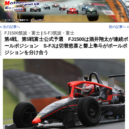
« 次の記事へ
前の記事へ »
FJ1500筑波・富士
|
S-FJ筑波・富士
第4戦、第5戦富士公式予選 FJ1500は酒井翔太が連続ポ
ールポジション S-FJは切替悠喜と磐上隼斗がポールポ
ジションを分け合う