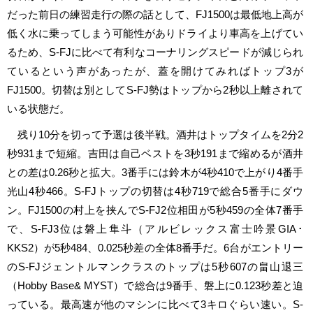
だった前日の練習走行の際の話として、FJ1500は最低地上高が
低く水に乗ってしまう可能性がありドライより車高を上げてい
るため、S-FJに比べて有利なコーナリングスピードが減じられ
ているという声があったが、蓋を開けてみればトップ3が
FJ1500。切替は別としてS-FJ勢はトップから2秒以上離されて
いる状態だ。
残り10分を切って予選は後半戦。酒井はトップタイムを2分2
秒931まで短縮。吉田は自己ベストを3秒191まで縮めるが酒井
との差は0.26秒と拡大。3番手には鈴木が4秒410で上がり4番手
光山4秒466。S-FJトップの切替は4秒719で総合5番手にダウ
ン。FJ1500の村上を挟んでS-FJ2位相田が5秒459の全体7番手
で、S-FJ3位は磐上隼斗（アルビレックス富士吟景GIA･
KKS2）が5秒484、0.025秒差の全体8番手だ。6台がエントリー
のS-FJジェントルマンクラスのトップは5秒607の畠山退三
（Hobby Base& MYST）で総合は9番手、磐上に0.123秒差と迫
っている。最高速が他のマシンに比べて3キロぐらい速い。S-