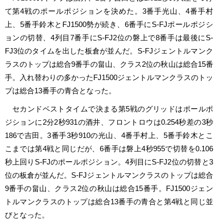
て第4戦のポールポジションを決めた。3番手光山、4番手村
上、5番手鈴木とFJ1500勢が続き、6番手にS-FJポールポジシ
ョンの切替、4列目7番手にS-FJ2位の磐上で8番手は最後にS-
FJ3位のタイムを出した板倉が並んだ。S-FJジェントルマンク
ラスのトップは総合9番手の畠山、クラス2位の秋山は総合15番
手。入れ替わりの多かったFJ1500ジェントルマンクラスのトッ
プは総合13番手の青合となった。
セカンドベストタイムで決まる第5戦のグリッドはポールポ
ジションに2分2秒931の酒井、フロントロウは0.254秒差の3秒
186で吉田。3番手3秒910の光山、4番手村上、5番手鈴木とこ
こまでは第4戦と同じだが、6番手は磐上4秒955で切替を0.106
秒上回りS-FJのポールポジション。4列目にS-FJ2位の切替と3
位の板倉が並んだ。S-FJジェントルマンクラスのトップは総合
9番手の畠山、クラス2位の秋山は総合15番手。FJ1500ジェン
トルマンクラスのトップは総合13番手の青合と第4戦と同じ並
びとなった。