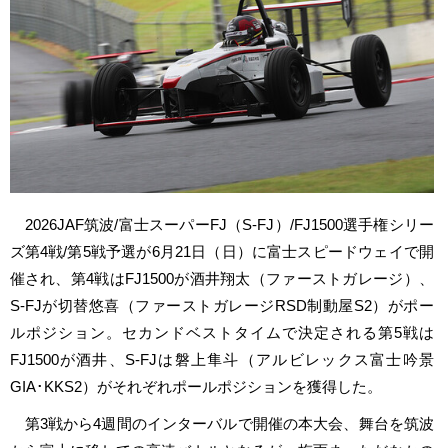
2026JAF筑波/富士スーパーFJ（S-FJ）/FJ1500選手権シリー
ズ第4戦/第5戦予選が6月21日（日）に富士スピードウェイで開
催され、第4戦はFJ1500が酒井翔太（ファーストガレージ）、
S-FJが切替悠喜（ファーストガレージRSD制動屋S2）がポー
ルポジション。セカンドベストタイムで決定される第5戦は
FJ1500が酒井、S-FJは磐上隼斗（アルビレックス富士吟景
GIA･KKS2）がそれぞれポールポジションを獲得した。
第3戦から4週間のインターバルで開催の本大会、舞台を筑波