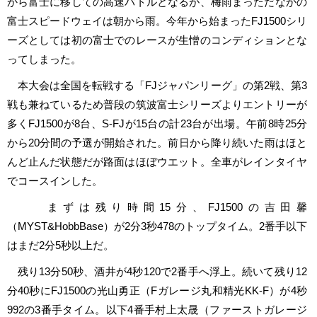
から富士に移しての高速バトルとなるが、梅雨まっただなかの
富士スピードウェイは朝から雨。今年から始まったFJ1500シリ
ーズとしては初の富士でのレースが生憎のコンディションとな
ってしまった。
本大会は全国を転戦する「FJジャパンリーグ」の第2戦、第3
戦も兼ねているため普段の筑波富士シリーズよりエントリーが
多くFJ1500が8台、S-FJが15台の計23台が出場。午前8時25分
から20分間の予選が開始された。前日から降り続いた雨はほと
んど止んだ状態だが路面はほぼウエット。全車がレインタイヤ
でコースインした。
まずは残り時間15分、FJ1500の吉田馨
（MYST&HobbBase）が2分3秒478のトップタイム。2番手以下
はまだ2分5秒以上だ。
残り13分50秒、酒井が4秒120で2番手へ浮上。続いて残り12
分40秒にFJ1500の光山勇正（Fガレージ丸和精光KK-F）が4秒
992の3番手タイム。以下4番手村上太晟（ファーストガレージ