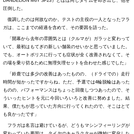
DANDELION M6Y SF23）とほぼ同じタイムを叩き出し、他を
圧倒した。
復調したのは何故なのか。テストの主役の一人となったフラ
ガは、ここまでの経過を含めて、その要因を語った。
「開幕から去年の雰囲気とは（クルマが）ガラッと変わって
いて、最初はもてぎの新しい舗装のせいかと思っていました。
でも、オートポリスに行っても症状が全く改善されなくて。そ
の場を乗り切るために無理矢理セットを合わせた感じでした」
「鈴鹿では多少の改善はあったものの、（ドライでの）走行
時間が短かったですからね。ただ、予選では4輪脱輪はあった
ものの、パフォーマンスはちょっと回復しつつあったので、そ
ういったヒントを元に今回いろいろと改善に努めました。結
果、僕たちが思っていた方向に行ってくれたので、そこはとて
も良かったです」
フラガは名言は避けているが、どうもマシンフィーリングが
変わっていた要因は、タイヤのキャラクターが微妙に変化した