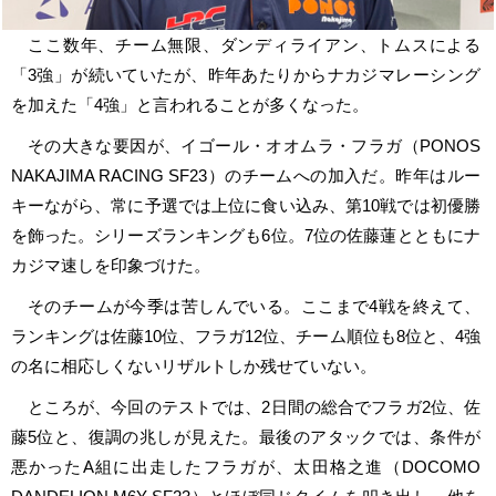
ここ数年、チーム無限、ダンディライアン、トムスによる
「3強」が続いていたが、昨年あたりからナカジマレーシング
を加えた「4強」と言われることが多くなった。
その大きな要因が、イゴール・オオムラ・フラガ（PONOS
NAKAJIMA RACING SF23）のチームへの加入だ。昨年はルー
キーながら、常に予選では上位に食い込み、第10戦では初優勝
を飾った。シリーズランキングも6位。7位の佐藤蓮とともにナ
カジマ速しを印象づけた。
そのチームが今季は苦しんでいる。ここまで4戦を終えて、
ランキングは佐藤10位、フラガ12位、チーム順位も8位と、4強
の名に相応しくないリザルトしか残せていない。
ところが、今回のテストでは、2日間の総合でフラガ2位、佐
藤5位と、復調の兆しが見えた。最後のアタックでは、条件が
悪かったA組に出走したフラガが、太田格之進（DOCOMO