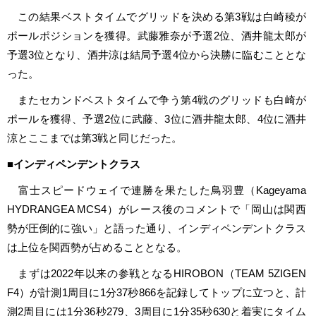
この結果ベストタイムでグリッドを決める第3戦は白崎稜が
ポールポジションを獲得。武藤雅奈が予選2位、酒井龍太郎が
予選3位となり、酒井涼は結局予選4位から決勝に臨むこととな
った。
またセカンドベストタイムで争う第4戦のグリッドも白崎が
ポールを獲得、予選2位に武藤、3位に酒井龍太郎、4位に酒井
涼とここまでは第3戦と同じだった。
■インディペンデントクラス
富士スピードウェイで連勝を果たした鳥羽豊（Kageyama
HYDRANGEA MCS4）がレース後のコメントで「岡山は関西
勢が圧倒的に強い」と語った通り、インディペンデントクラス
は上位を関西勢が占めることとなる。
まずは2022年以来の参戦となるHIROBON（TEAM 5ZIGEN
F4）が計測1周目に1分37秒866を記録してトップに立つと、計
測2周目には1分36秒279、3周目に1分35秒630と着実にタイム