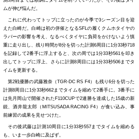
ムが伸び悩んだ。
これに代わってトップに立ったのが今季で3シーズン目を迎
えた白崎だ。白崎は初の併催となるSFLの履くクムホタイヤの
ラバーの影響を考え、なるべくタイヤに負荷をかけないよう慎
重に走り出し、残り時間が8分を切った計測6周目に1分33秒718
を記録して2番手に浮上すると、次の周では1分33秒561を叩き
出してトップに浮上、さらに計測8周目には1分33秒506までタ
イムを更新する。
第2戦優勝の武藤雅奈（TGR-DC RS F4）も残り6分を切った
計測8周目に1分33秒662までタイムを縮めて2番手に。3番手に
は先月岡山で開催されたF110CUPで2連勝を達成した15歳の新
鋭、酒井龍太郎（MITSUSADA RACING F4）が食い込み、事
前練習の成果を見せつけた。
その後武藤は計測10周目に1分33秒557までタイムを縮める
も、いま一歩白崎に及ばず。