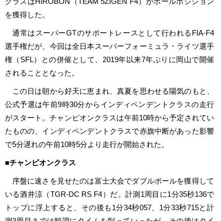
クラスはHIROBON（TEAM 5ZIGEN F4）がポールポジション
を獲得した。
通常はスーパーGTのサポートレースとして行われるFIA-F4
選手権だが、今回は全日本スーパーフォーミュラ・ライツ選手
権（SFL）との併催として、2019年以来7年ぶりに岡山で開催
されることとなった。
この日は朝から好天に恵まれ、真夏を思わせる陽気のもと、
公式予選は午前9時30分からインディペンデントクラスの走行
がスタート。チャンピオンクラスは午前10時から予定されてい
たものの、インディペンデントクラスで赤旗中断があった影響
で5分遅れの午前10時5分より走行が開始された。
■チャンピオンクラス
序盤に速さを見せたのは富士大会でダブルポールを獲得して
いる酒井涼（TGR-DC RS F4）だ。計測1周目に1分35秒136で
トップに浮上すると、その後も1分34秒057、1分33秒715と計
測3周目までは順調にタイムを削っていったが、その後はタイ