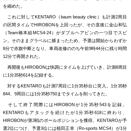
を縮めた。
これに対してKENTARO（baum beauty clinic）も計測2周目
の区間タイムでHIROBONを上回ったが、その直後に金山和弘
（Team橋本組MCS4-24）がダブルヘアピンの一つ目でスピ
ン。そのままグラベルに捕まったため、予選は開始からわずか
8分で赤旗中断となり、車両改修ののち午前9時44分に残り時間
12分で再開された。
再開後もHIROBONは快調にタイムを上げていき、計測8周目
に1分35秒614を記録する。
対するKENTAROも計測7周目に1分35秒台に突入。1分35秒
844、9周目には1分35秒750までタイムを削ってきた。
そして終了間際にはHIROBONが1分35秒543を記録。
KENTAROもアタックを続けたが1分35秒618に終わり、
HIROBONが第3戦のポールポジションを獲得。KENTAROが予
選2位につけ、予選3位には植田正幸（Rn-sports MCS4）が1分