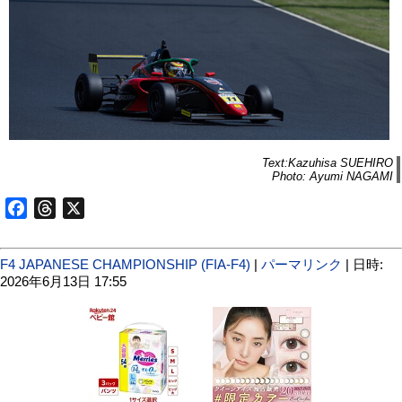
Text:Kazuhisa SUEHIRO
Photo: Ayumi NAGAMI
Facebook
Threads
X
F4 JAPANESE CHAMPIONSHIP (FIA-F4)
|
パーマリンク
| 日時:
2026年6月13日 17:55