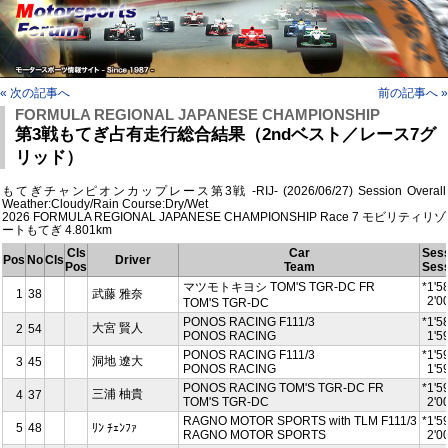
« 次の記事へ
前の記事へ »
FORMULA REGIONAL JAPANESE CHAMPIONSHIP
第3戦もてぎ占有走行総合結果（2ndベスト／レース7グ
リッド）
もてぎチャンピオンカップレース第3戦 -RIJ- (2026/06/27) Session Overall
Weather:Cloudy/Rain Course:Dry/Wet
2026 FORMULA REGIONAL JAPANESE CHAMPIONSHIP Race 7 モビリティリゾ
ートもてぎ 4.801km
Cls
Car
Sess
Pos
No
Cls
Driver
Pos
Team
Sess
マツモトキヨシ TOM'S TGR-DC FR
*1'5
1
38
武藤 雅奈
2'0
TOM'S TGR-DC
PONOS RACING F111/3
*1'5
大宮 賢人
2
54
PONOS RACING
1'5
PONOS RACING F111/3
*1'5
洞地 遼⼤
3
45
PONOS RACING
1'5
PONOS RACING TOM'S TGR-DC FR
*1'5
三浦 柚貴
4
37
TOM'S TGR-DC
2'0
RAGNO MOTOR SPORTS with TLM F111/3
*1'5
5
48
ﾘﾝ ﾁｪﾝﾌｧ
RAGNO MOTOR SPORTS
2'0