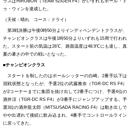
ラスはHIROBON（TEAM 5ZIGEN F4）がいずれもポール・ト
ゥ・ウィンを達成した。
（天候：晴れ コース：ドライ）
第3戦決勝は午後0時50分よりインディペンデントクラスが、
チャンピオンクラスは午後1時50分よりいずれも15周で行われ
た。スタート前の気温は26℃、路面温度は48.9℃にも達し、真
夏の暑さの中での戦いとなった。
■チャンピオンクラス
スタートを制したのはポールシッターの白崎。2番手以下は
混戦状態となったが、予選2位の武藤雅奈（TGR-DC RS F4）
が2コーナーまでに集団を抜け出して2番手につけ、予選4位の
酒井涼（TGR-DC RS F4）が3番手にジャンプアップする。予
選3位の酒井龍太郎（MITSUSADA RACING F4）は動き出しで
やや出遅れて後続に飲み込まれ、4番手でコントロールライン
に戻ってきた。