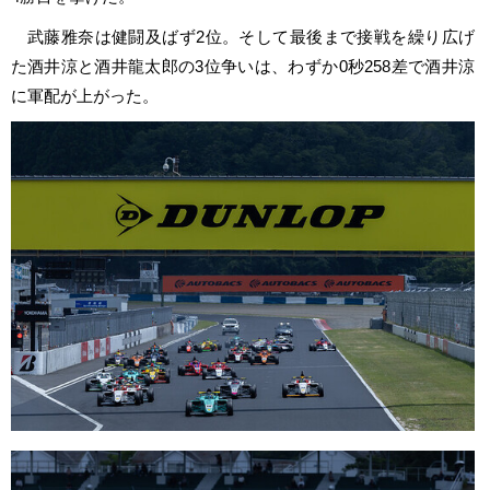
武藤雅奈は健闘及ばず2位。そして最後まで接戦を繰り広げ
た酒井涼と酒井龍太郎の3位争いは、わずか0秒258差で酒井涼
に軍配が上がった。