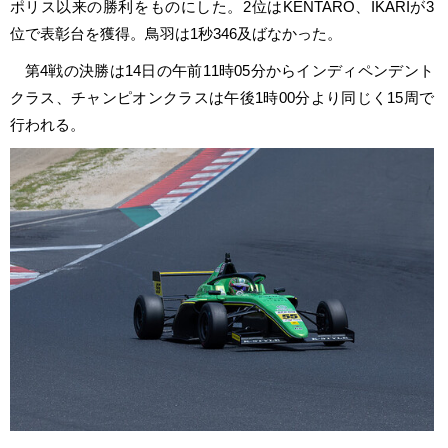
ポリス以来の勝利をものにした。2位はKENTARO、IKARIが3
位で表彰台を獲得。鳥羽は1秒346及ばなかった。
第4戦の決勝は14日の午前11時05分からインディペンデント
クラス、チャンピオンクラスは午後1時00分より同じく15周で
行われる。