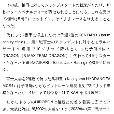
その後、植田に対してジャンプスタートの裁定がくだり、10
秒のタイムペナルティーが課せられることになる。これを受け
て植田は5周目にピットイン。そのままレースを終えることと
なった。
代わって2番手に浮上したのは予選2位のKENTARO（baum
beauty clinic）。第１戦富士のアクシデントに対するモラルハ
ザードの適用で10グリッド降格となった予選4位の
DRAGON（B-MAX TEAM DRAGON）に代わって4番手スター
トとなった予選5位のIKARI（Bionic Jack Racing）が3番手に続
く。
富士大会を2連勝で飾った鳥羽豊（Kageyama HYDRANGEA
MCS4）は予選6位ながらピットレーン速度違反で2グリッド降
格となったが、4番手まで順位を上げてIKARIを追う展開に。
しかしトップのHIROBONは後続との差を着実に広げてい
き、最後は2位に8秒032の大差をつけて2022年の第11戦オート