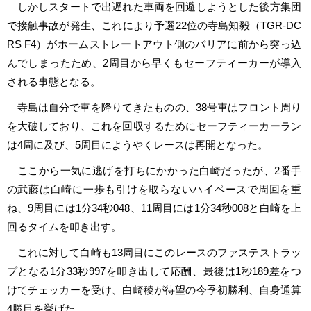
しかしスタートで出遅れた車両を回避しようとした後方集団
で接触事故が発生、これにより予選22位の寺島知毅（TGR-DC
RS F4）がホームストレートアウト側のバリアに前から突っ込
んでしまったため、2周目から早くもセーフティーカーが導入
される事態となる。
寺島は自分で車を降りてきたものの、38号車はフロント周り
を大破しており、これを回収するためにセーフティーカーラン
は4周に及び、5周目にようやくレースは再開となった。
ここから一気に逃げを打ちにかかった白崎だったが、2番手
の武藤は白崎に一歩も引けを取らないハイペースで周回を重
ね、9周目には1分34秒048、11周目には1分34秒008と白崎を上
回るタイムを叩き出す。
これに対して白崎も13周目にこのレースのファステストラッ
プとなる1分33秒997を叩き出して応酬、最後は1秒189差をつ
けてチェッカーを受け、白崎稜が待望の今季初勝利、自身通算
4勝目を挙げた。