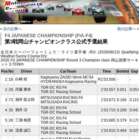
« 次の記事へ
前の記事へ »
F4 JAPANESE CHAMPIONSHIP (FIA-F4)
第3戦岡山チャンピオンクラス公式予選結果
全日本スーパーフォーミュラ・ライツ選手権 -RIJ- (2026/06/13) Qualifying
Weather:Sunny Course:Dry
2026 F4 JAPANESE CHAMPIONSHIP Round 3 Champion class 岡山国際サーキ
ット 3.703km
Pos
No
Driver
CarTeam
Time
Behind
Gap
Kageyama ZAISEI Verve MCS4
白崎 稜
1
16
R1'33.506
-
-
HYDRANGEA Kageyama Racing
TGR-DC RS F4
武藤 雅奈
2
29
1'33.557
0.051
0.05
TGR-DC Racing School
MITSUSADA RACING F4
酒井 龍太郎
3
73
1'33.672
0.166
0.115
MITSUSADA RACING
TGR-DC RS F4
酒井 涼
4
35
1'33.715
0.209
0.04
TGR-DC Racing School
TGR-DC RS F4
三浦 柚貴
5
28
1'33.885
0.379
0.17
TGR-DC Racing School
TGR-DC RS F4
濵邊 誠己
6
36
1'33.910
0.404
0.02
TGR-DC Racing School
ナビクルATEAM Buzz Racing