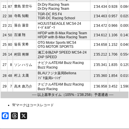
Dr.Dry Racing Team
豊島 里空斗
21
87
1'34.434
0.928
0.08
Dr.Dry Racing Team
TGR-DC RS F4
寺島 知毅
22
38
1'34.463
0.957
0.02
TGR-DC Racing School
HOJUST&EAGLE MCS4-24
落合 蓮音
23
21
1'34.472
0.966
0.00
ｲｰｸﾞﾙｽﾎﾟｰﾂ
HFDP with B-Max Racing Team
百瀬 翔
24
50
1'34.612
1.106
0.14
HFDP with B-Max Racing Team
OTG Motor Sports MCS4
翁長 実希
25
80
1'34.658
1.152
0.04
OTG MOTOR SPORTS
湘工冷熱ZAP SPEED MCS4-24
26
14
村田 将輝
1'35.212
1.706
0.55
ZAP SPEED
ナビクルATEAM Buzz Racing
27
8
ソン ハリム
1'35.341
1.835
0.12
Buzz Racing
BLAUフジタ薬局Bellona
村上 太晟
28
48
1'35.360
1.854
0.01
ﾌｼﾞﾀ薬局ﾚｰｼﾝｸﾞ
ナビクルATEAM Buzz Racing
29
7
高木 彪乃介
1'36.958
3.452
1.59
Buzz Racing
---- 以上基準タイム（105% - 1'38.258）予選通過 ----
'R'マークはコースレコード
Facebook
Threads
X