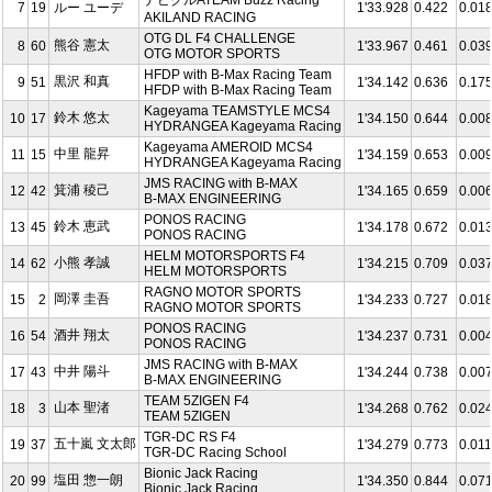
7
19
ルー ユーデ
1'33.928
0.422
0.01
AKILAND RACING
OTG DL F4 CHALLENGE
熊谷 憲太
8
60
1'33.967
0.461
0.03
OTG MOTOR SPORTS
HFDP with B-Max Racing Team
黒沢 和真
9
51
1'34.142
0.636
0.17
HFDP with B-Max Racing Team
Kageyama TEAMSTYLE MCS4
鈴木 悠太
10
17
1'34.150
0.644
0.00
HYDRANGEA Kageyama Racing
Kageyama AMEROID MCS4
中里 龍昇
11
15
1'34.159
0.653
0.00
HYDRANGEA Kageyama Racing
JMS RACING with B-MAX
箕浦 稜己
12
42
1'34.165
0.659
0.00
B-MAX ENGINEERING
PONOS RACING
鈴木 恵武
13
45
1'34.178
0.672
0.01
PONOS RACING
HELM MOTORSPORTS F4
小熊 孝誠
14
62
1'34.215
0.709
0.03
HELM MOTORSPORTS
RAGNO MOTOR SPORTS
岡澤 圭吾
15
2
1'34.233
0.727
0.01
RAGNO MOTOR SPORTS
PONOS RACING
酒井 翔太
16
54
1'34.237
0.731
0.00
PONOS RACING
JMS RACING with B-MAX
中井 陽斗
17
43
1'34.244
0.738
0.00
B-MAX ENGINEERING
TEAM 5ZIGEN F4
山本 聖渚
18
3
1'34.268
0.762
0.02
TEAM 5ZIGEN
TGR-DC RS F4
五十嵐 文太郎
19
37
1'34.279
0.773
0.011
TGR-DC Racing School
Bionic Jack Racing
塩田 惣一朗
20
99
1'34.350
0.844
0.07
Bionic Jack Racing