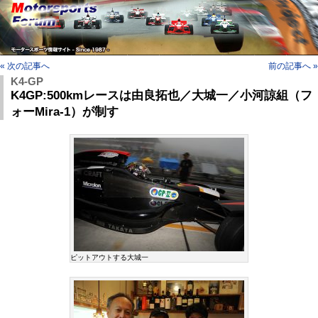
« 次の記事へ
前の記事へ »
K4-GP
K4GP:500kmレースは由良拓也／大城一／小河諒組（フ
ォーMira-1）が制す
ピットアウトする大城一