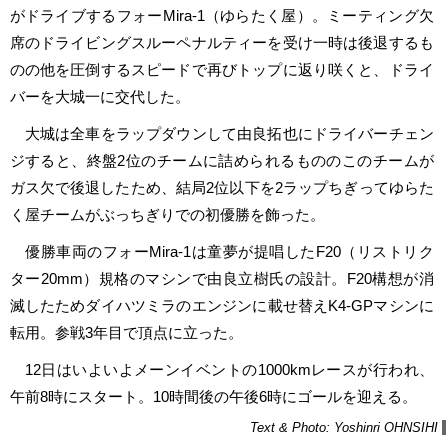
がドライブするフォーMira-1（ゆらたく屋）。ミーティング欠
席のドライビングスルーペナルティーを受け一時は後退するも
のの他を圧倒するスピードで再びトップに返り咲くと、ドライ
バーを大城一に交代した。
大城は全車をラップダウンして由良拓也にドライバーチェン
ジすると、終盤2位のチームに詰められるもののこのチームが
ガス欠で後退したため、結局2位以下を2ラップちぎってゆらた
く屋チームがぶっちぎりでの初優勝を飾った。
優勝車両のフォーMira-1は童夢が提唱したF20（リストリク
ター20mm）規格のマシンで由良立樹氏の設計。F20構想が消
滅したためダイハツミラのエンジンに載せ替えK4-GPマシンに
転用。参戦3年目で頂点に立った。
12日はいよいよメーンイベントの1000kmレースが行われ、
午前8時にスタート。10時間後の午後6時にゴールを迎える。
Text & Photo: Yoshinri OHNSIHI