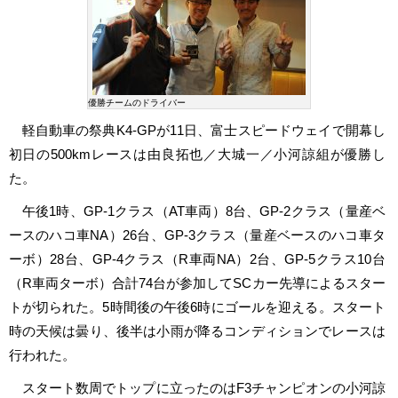
優勝チームのドライバー
軽自動車の祭典K4-GPが11日、富士スピードウェイで開幕し
初日の500kmレースは由良拓也／大城一／小河諒組が優勝し
た。
午後1時、GP-1クラス（AT車両）8台、GP-2クラス（量産ベ
ースのハコ車NA）26台、GP-3クラス（量産ベースのハコ車タ
ーボ）28台、GP-4クラス（R車両NA）2台、GP-5クラス10台
（R車両ターボ）合計74台が参加してSCカー先導によるスター
トが切られた。5時間後の午後6時にゴールを迎える。スタート
時の天候は曇り、後半は小雨が降るコンディションでレースは
行われた。
スタート数周でトップに立ったのはF3チャンピオンの小河諒