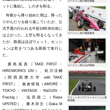
コースイン前の角田裕毅
ットに集結し、しのぎを削る。
昨夜から降り始めた雨は、降った
りやんだりを繰り返していたが、公
式予選の行われる午前10時30分前に
コースイン前の鶴賀義幸
は上がった。上空も明るくなってき
たが、路面はほぼウェット。セッシ
ョンは乾きつつある路面で進行し
た。
廣島嵩真（TAKE FIRST・
コースイン前の山内飛侑
HIROWORKS 10V）、前川涼輔
（関西国際大学 with TAKE
FIRST）、板倉慎哉（AMORE・
TOKYO・VINTAGE・R&D10V・
Fracing）、塩田龍二（Raise
ウエットタイヤでコースインした角
田裕毅
UP07ED）、勝木崇文（Daka M