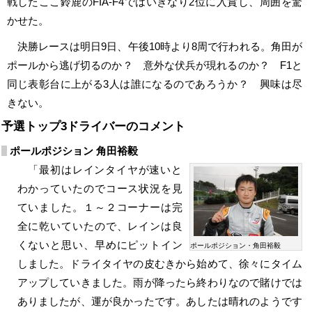
戦したここ鈴鹿のFIA-F4ではいきなり2位に入賞し、周囲を驚
かせた。
決勝レースは明日9日、午後10時より8周で行われる。角田が
ポールから逃げ切るのか？ 意外な伏兵が現れるのか？ F1と
同じ表彰台に上がる3人は誰になるのであろうか？ 興味は尽
きない。
予選トップ3ドライバーのコメント
ポールポジション 角田裕毅
「最初はレインタイヤが速いと
わかっていたのでコース状況を見
ていました。１～２コーナーは完
全に乾いていたので、レインは良
くないと思い、早めにピットイン
ポールポジション・角田裕毅
しました。ドライタイヤの皮むきから始めて、徐々にタイム
アップしていきました。雨が降ったら終わりなので賭けでは
ありましたが、運が良かったです。あしたは晴れのようです