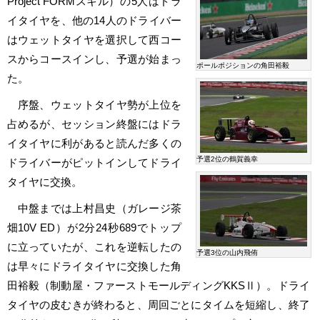
Project FORMスキル）の5人はドラ
イタイヤを、他の14人のドライバー
はウェットタイヤを選択して西コー
スからコースインし、予選が始まっ
ポールポジションの角田裕毅
た。
序盤、ウェットタイヤ勢が上位を
占めるが、セッション終盤にはドラ
イタイヤに利があると読んだ多くの
予選2位の鶴賀義幸
ドライバーがピットインしてドライ
タイヤに交換。
中盤までは上村昌史（ガレージ茶
畑10V ED）が2分24秒689でトップ
に立っていたが、これを逆転したの
予選3位の山内飛侑
は早々にドライタイヤに交換した角
田裕毅（制動屋・ファーストモールディングKKSⅡ）。ドライ
タイヤの皮むきが終わると、周回ごとにタイムを短縮し、終了