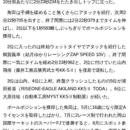
10分前あたりに2分23秒234をたたき出しトップに立った。
角田は手綱を緩めること無くさらにアタックを続行。次周2
分22秒705を出すと、終了間際には2分22秒379までタイムを伸
ばし、2位以下を1秒583離しぶっちぎりでポールポジションを
獲得した。
2位に入ったのは終始ウェットタイヤでアタックを続行した
鶴賀義幸（結月ゆかりレーシングZAP SPEED 10V）。終了間
際に一気にタイムを縮め2分23秒962と、2位に付けていた山内
飛侑（藤井工務店勝男武士号KK-SⅡ）を僅差で逆転した。
3位は山内、4位に上村。終盤クラッシュしたものの5位が浦
田裕喜（RISEONE-EAGLE AKILAND KKSⅡ TODA）。6位に
大原佳祐（自動車工房MYST KKSⅡ制動屋）が続いた。
ポールポジションを獲得した角田は、5月に16歳になり限定A
ライセンスを取得したばかり。7月に2レース制で行われた岡山
国際サーキットのスーパーFJで連勝すると、8月にスポット参