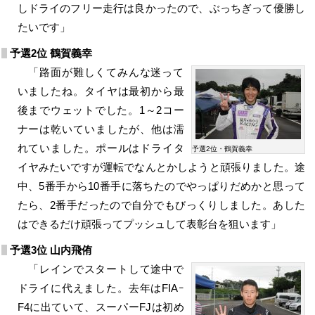
しドライのフリー走行は良かったので、ぶっちぎって優勝し
たいです」
予選2位 鶴賀義幸
「路面が難しくてみんな迷って
いましたね。タイヤは最初から最
後までウェットでした。1～2コー
ナーは乾いていましたが、他は濡
れていました。ポールはドライタ
予選2位・鶴賀義幸
イヤみたいですが運転でなんとかしようと頑張りました。途
中、5番手から10番手に落ちたのでやっぱりだめかと思って
たら、2番手だったので自分でもびっくりしました。あした
はできるだけ頑張ってプッシュして表彰台を狙います」
予選3位 山内飛侑
「レインでスタートして途中で
ドライに代えました。去年はFIAｰ
F4に出ていて、スーパーFJは初め