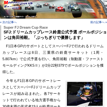
« 次の記事へ
前の記事へ »
Super FJ Dream Cup Race
SFJ:ドリームカップレース鈴鹿公式予選 ポールポジショ
ンは角田裕毅。「ぶっちぎりで優勝します」
F1日本GPのサポートとしてスーパーFJで行われるドリーム
カップレースは8日、三重県の鈴鹿サーキット（1周・
5.807km）で公式予選を行い、角田裕毅（制動屋・ファースト
モールディングKKSⅡ）が2分22秒379でポールポジションを獲
得した。
今年もF1日本GPのサポートレー
スとしてスーパーFJドリームカップ
レースが組み込まれた。各7サーキ
ットで行われている地方選手権から
30歳未満の若武者19人が鈴鹿サーキ