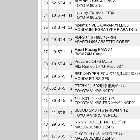
埼玉ﾄﾖﾍﾟｯﾄGB with Revo
33
52
ST-4
10
TOYOTA 86 ZN6
ｺｽﾓｿﾆｯｸ･FK･ings･FT86
34
18
ST-4
11
TOYOTA 86 ZN6
mountain.VBOXJAPAN.YH.DC5
35
73
ST-4
12
HONDA INTEGRA TYPE R ABA-DC5
ADFS ｱﾊﾞﾙﾄ 695 ｱｾｯﾄｺﾙｾ
36
49
ST-4
13
ABARTH 695 ASSETTO CORSE
Faust Racing BMW Z4
37
9
ST-1
1
BMW Z4M Coupe
Provare☆147GTAcup
38
10
ST-4
14
Alfa Romeo 147GTAcup 937
BRP☆HYPER ECU C72制動屋J'Sﾌｨｯ
39
19
ST-5
1
HONDA FIT RS GE8
PTGﾗﾝﾄﾞﾘｰ602明京産業ｳﾞｨｯﾂ
40
602
ST-5
2
TOYOTA VitzRS NCP91
ｴﾝﾄﾞﾚｽｱﾄﾞﾊﾞﾝﾄﾗｽﾄｳﾞｨｯﾂ
41
36
ST-5
3
TOYOTA VitzRS TRD ﾚｰｼﾝｸﾞ NCP91
BLOOD SPORTS 侍魂WM VITZ
42
11
ST-5
4
TOYOTA VitzRS NCP131
RS☆R･DIXCEL･NUTEC ﾃﾞﾐｵ
43
99
ST-5
5
MAZDA DEMIO DE5FS
DIXCELｱﾗｺﾞｽﾀ･NOPROﾃﾞﾐｵ
44
17
ST-5
6
MAZDA DEMIO DE5FS