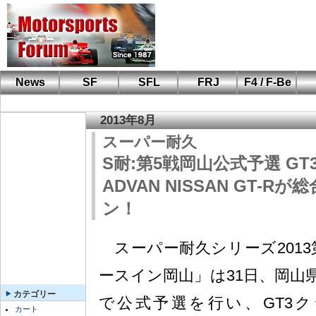
News
SF
SFL
FRJ
F4 / F-Be
F110 CUP
FIA-F4
F-Beat
も
SF
鈴
筑
S
A
2013年8月
スーパー耐久
S耐:第5戦岡山公式予選 GT
ADVAN NISSAN GT-
ン！
スーパー耐久シリーズ2013
ースイン岡山」は31日、岡山
カテゴリー
で公式予選を行い、GT3クラス
カート