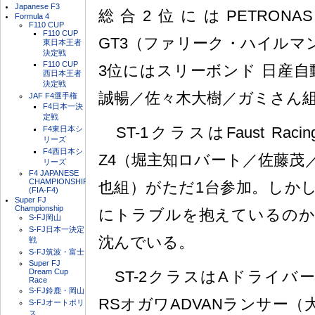
Japanese F3
総合2位にはPETRONAS SY
Formula 4
F110 CUP
F110 CUP
GT3（ファリーク・ハイルマ
東日本王者
決定戦
F110 CUP
3位にはスリーボンド 日産自動
西日本王者
決定戦
誠暢／佐々木大樹／ガミさん
JAF F4選手権
F4日本一決
定戦
ST-1クラスはFaust Racin
F4東日本シ
リーズ
F4西日本シ
Z4（堀主知ロバート／佐藤茂
リーズ
F4 JAPANESE
CHAMPIONSHIP
也組）がただ1台参加。しか
(FIA-F4)
Super FJ
Championship
にトラブルを抱えているのか
S-FJ岡山
S-FJ日本一決定
沈んでいる。
戦
S-FJ筑波・富士
Super FJ
Dream Cup
ST-2クラスはAドライバ
Race
S-FJ鈴鹿・岡山
RSオガワADVANランサー（
S-FJオートポリ
ス