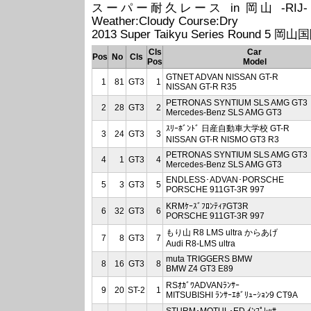
スーパー耐久レース in 岡山 -RIJ- (2013/0
Weather:Cloudy Course:Dry
2013 Super Taikyu Series Round 5
Cls
Car
Pos
No
Cls
Pos
Model
GTNET ADVAN NISSAN GT-R
1
81
GT3
1
NISSAN GT-R R35
PETRONAS SYNTIUM SLS AMG GT3
2
28
GT3
2
Mercedes-Benz SLS AMG GT3
ｽﾘｰﾎﾞﾝﾄﾞ 日産自動車大学校 GT-R
3
24
GT3
3
NISSAN GT-R NISMO GT3 R3
PETRONAS SYNTIUM SLS AMG GT3
4
1
GT3
4
Mercedes-Benz SLS AMG GT3
ENDLESS･ADVAN･PORSCHE
5
3
GT3
5
PORSCHE 911GT-3R 997
KRMｹｰｽﾞﾌﾛﾝﾃｨｱGT3R
6
32
GT3
6
PORSCHE 911GT-3R 997
もり山 R8 LMS ultra からあげ
7
8
GT3
7
Audi R8-LMS ultra
muta TRIGGERS BMW
8
16
GT3
8
BMW Z4 GT3 E89
RSｵｶﾞﾜADVANﾗﾝｻｰ
9
20
ST-2
1
MITSUBISHI ﾗﾝｻｰｴﾎﾞﾘｭｰｼｮﾝ9 CT9A