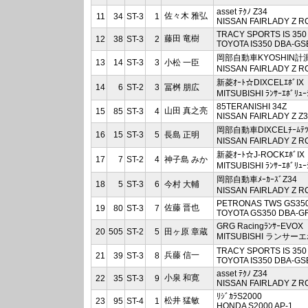
asset ﾃｸﾉ Z34
佐々木 雅弘
11
34
ST-3
1
NISSAN FAIRLADY Z R
TRACY SPORTS IS 350
藤田 竜樹
12
38
ST-3
2
TOYOTA IS350 DBA-GS
岡部自動車KYOSHIN計測
13
14
ST-3
3
小松 一臣
NISSAN FAIRLADY Z R
新菱ｵｰﾄ☆DIXCELｴﾎﾞIX
14
6
ST-2
3
冨桝 朋広
MITSUBISHI ﾗﾝｻｰｴﾎﾞﾘｭｰ
85TERANISHI 34Z
山田 真之亮
15
85
ST-3
4
NISSAN FAIRLADY Z Z
岡部自動車DIXCELﾁｰﾑﾃﾂ
16
15
ST-3
5
長島 正明
NISSAN FAIRLADY Z R
新菱ｵｰﾄ☆J-ROCKｴﾎﾞIX
17
7
ST-2
4
神子島 みか
MITSUBISHI ﾗﾝｻｰｴﾎﾞﾘｭｰ
岡部自動車ﾒｰｶｰｽﾞZ34
18
5
ST-3
6
今村 大輔
NISSAN FAIRLADY Z R
PETRONAS TWS GS35
佐藤 晋也
19
80
ST-3
7
TOYOTA GS350 DBA-G
GRG RacingﾗﾝｻｰEVOX
20
505
ST-2
5
田ヶ原 章蔵
MITSUBISHI ランサー
TRACY SPORTS IS 350
兵藤 信一
21
39
ST-3
8
TOYOTA IS350 DBA-GS
asset ﾃｸﾉ Z34
小泉 和寛
22
35
ST-3
9
NISSAN FAIRLADY Z R
ﾘｼﾞｶﾗS2000
松井 猛敏
23
95
ST-4
1
HONDA S2000 AP-1