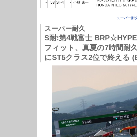
ｳｨﾝﾏｯｸｽTEINﾜｺｰｽﾞKRP
-
58
ST-4
-
小林 康一
HONDA INTEGRA TYPE
スーパー耐
スーパー耐久
S耐:第4戦富士 BRP☆HYPER
フィット、真夏の7時間耐
にST5クラス2位で終える (B