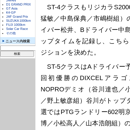
JAPAN
D1 GRAND PRIX
ST-4クラスもリジカラS200
GT Asia
K4-GP
JAF Grand Prix
猛敏／中島保典／市嶋樹組）
SUZUKA 1000km
FUJI 1000km
イバー松井、Bドライバー中
Solar Car Race
その他
ップタイムを記録し、こちら
ニュース内検索
ジションを決めた。
ST-5クラスはAドライバー
回初優勝のDIXCELアラ
NOPROデミオ（谷川達也／
／野上敏彦組）谷川がトップ
選ではPTGランドリー602
博／小松高人／山本浩朗組）