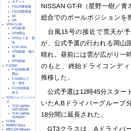
カデット
NISSAN GT-R（星野一樹
FS125東地域
FS125西地域
総合でのポールポジションを
KF
OK
VITA CLUB
VITA鈴鹿
台風15号の接近で荒天が予
VITA岡山
VITAもてぎ・菅
が、公式予選の行われる岡山
生
FCR-VITA
VITA筑波・袖ケ
晴れ。昼前には雲が広がり一
浦
VITA筑波
のもと、終始ドライコンディ
FJ1500
FJ1500鈴鹿・
岡山
推移した。
FJ1500もて
ぎ・菅生
FJ1500筑波・
公式予選は12時45分スター
富士
TCRジャパンシリー
いたA,Bドライバーグループ
ズ
TCR JAPAN
SATURDAY
18分間に延長された。
TCR JAPAN
SUNDAY
FL500
86/BRZ Race
GT3クラスは、Aドライバ
MEC120 Minutes