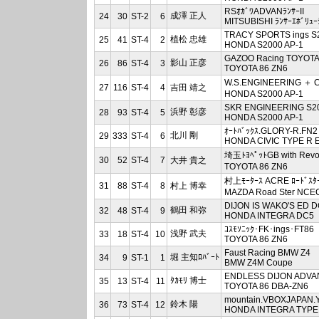
RSｵｶﾞﾜADVANﾗﾝｻｰII
成澤 正人
24
30
ST-2
6
MITSUBISHI ﾗﾝｻｰｴﾎﾞﾘｭｰ
TRACY SPORTS ings S
植松 忠雄
25
41
ST-4
2
HONDA S2000 AP-1
GAZOO Racing TOYOTA
影山 正彦
26
86
ST-4
3
TOYOTA 86 ZN6
W.S.ENGINEERING ＋
27
116
ST-4
4
吉田 靖之
HONDA S2000 AP-1
SKR ENGINEERING S2
浜野 彰彦
28
93
ST-4
5
HONDA S2000 AP-1
ｵｰﾄﾊﾞｯｸｽ.GLORY-R.FN2
北川 剛
29
333
ST-4
6
HONDA CIVIC TYPE R 
埼玉ﾄﾖﾍﾟｯﾄGB with Rev
30
52
ST-4
7
大井 貴之
TOYOTA 86 ZN6
村上ﾓｰﾀｰｽ ACRE ﾛｰﾄﾞｽﾀ
31
88
ST-4
8
村上 博幸
MAZDA Road Ster NCE
DIJON IS WAKO'S ED 
鶴田 和弥
32
48
ST-4
9
HONDA INTEGRA DC5
ｺｽﾓｿﾆｯｸ･FK･ings･FT86
浅野 武夫
33
18
ST-4
10
TOYOTA 86 ZN6
Faust Racing BMW Z4
堀 主知ﾛﾊﾞｰﾄ
34
9
ST-1
1
BMW Z4M Coupe
ENDLESS DIJON ADVA
ﾀｶﾓﾘ 博士
35
13
ST-4
11
TOYOTA 86 DBA-ZN6
mountain.VBOXJAPAN.
鈴木 陽
36
73
ST-4
12
HONDA INTEGRA TYPE