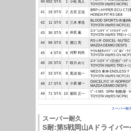
40
602
ST-5
1
小松 高人
TOYOTA VitzRS NCP91
BRP☆HYPER ECU C72
41
19
ST-5
2
古宮 正信
HONDA FIT RS GE8
BLOOD SPORTS 侍魂WM
42
11
ST-5
3
三木 孝浩
TOYOTA VitzRS NCP131
ｴﾝﾄﾞﾚｽｱﾄﾞﾊﾞﾝﾄﾗｽﾄｳﾞｨｯﾂ
井尻 薫
43
36
ST-5
4
TOYOTA VitzRS TRD ﾚｰｼ
RS☆R･DIXCEL･NUTEC 
44
99
ST-5
5
濱口 亮
MAZDA DEMIO DE5FS
ｱｲｸﾚｵ&ｻﾑﾗｲｼﾞｰﾝｽﾞ&ﾋﾞｰﾗｲ
河野 利尚
45
4
ST-5
6
TOYOTA VitzRS G's NCP
ｴﾝﾄﾞﾚｽｱﾄﾞﾊﾞﾝ日光ﾋﾟｰｽｳﾞｨ
46
26
ST-5
7
咲川 めり
TOYOTA VitzRS TRD ﾚｰｼ
WEDS 東伸 ENDLESS ｳﾞ
47
33
ST-5
8
黒須 聡一
TOYOTA VitzRS NCP131
DIXCELｱﾗｺﾞｽﾀ･NOPROﾃ
小原 健一
48
17
ST-5
9
MAZDA DEMIO DE5FS
ﾋﾟｰｽ MS ･SPM･制動屋･ Vi
49
71
ST-5
10
紫田 正一
TOYOTA VitzRS NCP91
スーパー耐
スーパー耐久
S耐:第5戦岡山Aドライバ