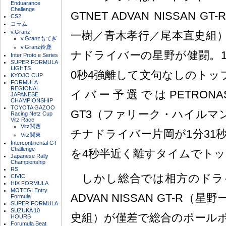
Enduarance
Challenge
GTNET ADVAN NISSAN G
CS2
コラム
v.Granz
一樹／青木孝行／尾本直史組
v.Granzもてぎ
v.Granz鈴鹿
ナドライバーの星野が健闘。1分
Inter Proto e Series
SUPER FORMULA
LIGHTS
0秒4強離して文句なしのトッ
KYOJO CUP
FORMULA
REGIONAL
イバー予選ではPETRONAS S
JAPANESE
CHAMPIONSHIP
TOYOTA GAZOO
GT3（ファリーク・ハイルマ
Racing Netz Cup
Vitz Race
Vitz関西
チナドライバー片岡が1分31秒
Vitz関東
Intercontinental GT
Challenge
を4秒半近く離すタイムでト
Japanese Rally
Championship
RS
しかし総合では相方のドライ
CIVIC
HIX FORMULA
MOTEGI Entry
ADVAN NISSAN GT-R
Formula
SUPER FORMULA
SUZUKA 10
史組）が僅差で総合のポール
HOURS
Forumula Beat