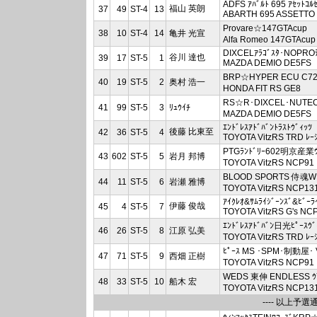
ADFS ｱﾊﾞﾙﾄ 695 ｱｾｯﾄｺﾙ
福山 英朗
37
49
ST-4
13
ABARTH 695 ASSETTO
Provare☆147GTAcup
38
10
ST-4
14
亀井 光宣
Alfa Romeo 147GTAcup
DIXCELｱﾗｺﾞｽﾀ･NOPROﾃ
谷川 達也
39
17
ST-5
1
MAZDA DEMIO DE5FS
BRP☆HYPER ECU C72
40
19
ST-5
2
奥村 浩一
HONDA FIT RS GE8
RS☆R･DIXCEL･NUTEC
41
99
ST-5
3
ﾘｭｳｲﾁ
MAZDA DEMIO DE5FS
ｴﾝﾄﾞﾚｽｱﾄﾞﾊﾞﾝﾄﾗｽﾄｳﾞｨｯﾂ
後藤 比東至
42
36
ST-5
4
TOYOTA VitzRS TRD ﾚｰ
PTGﾗﾝﾄﾞﾘｰ602明京産業ｳ
43
602
ST-5
5
岩月 邦博
TOYOTA VitzRS NCP91
BLOOD SPORTS 侍魂WM
44
11
ST-5
6
岩瀬 雅博
TOYOTA VitzRS NCP13
ｱｲｸﾚｵ&ｻﾑﾗｲｼﾞｰﾝｽﾞ&ﾋﾞｰﾗ
伊藤 俊哉
45
4
ST-5
7
TOYOTA VitzRS G's NC
ｴﾝﾄﾞﾚｽｱﾄﾞﾊﾞﾝ日光ﾋﾟｰｽｳﾞ
46
26
ST-5
8
江原 弘美
TOYOTA VitzRS TRD ﾚｰ
ﾋﾟｰｽ MS ･SPM･制動屋･ V
47
71
ST-5
9
西畑 正樹
TOYOTA VitzRS NCP91
WEDS 東伸 ENDLESS ｳ
48
33
ST-5
10
船木 宏
TOYOTA VitzRS NCP13
---- 以上予選通過