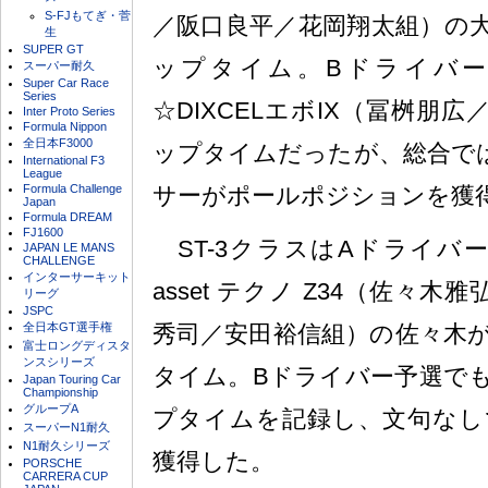
S-FJもてぎ・菅
／阪口良平／花岡翔太組）の
生
SUPER GT
ップタイム。Bドライバ
スーパー耐久
Super Car Race
Series
☆DIXCELエボIX（冨桝朋
Inter Proto Series
Formula Nippon
全日本F3000
ップタイムだったが、総合では
International F3
League
Formula Challenge
サーがポールポジションを獲
Japan
Formula DREAM
FJ1600
ST-3クラスはAドライバ
JAPAN LE MANS
CHALLENGE
インターサーキット
asset テクノ Z34（佐々木
リーグ
JSPC
全日本GT選手権
秀司／安田裕信組）の佐々木
富士ロングディスタ
ンスシリーズ
タイム。Bドライバー予選で
Japan Touring Car
Championship
グループA
プタイムを記録し、文句なし
スーパーN1耐久
N1耐久シリーズ
獲得した。
PORSCHE
CARRERA CUP