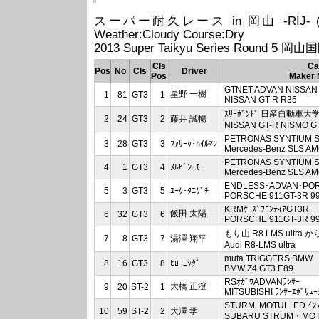
スーパー耐久レース in 岡山 -RIJ- (2013/08
Weather:Cloudy Course:Dry
2013 Super Taikyu Series Round 5
Cls
Ca
Pos
No
Cls
Driver
Pos
Maker 
GTNET ADVAN NISSAN
星野 一樹
1
81
GT3
1
NISSAN GT-R R35
ｽﾘｰﾎﾞﾝﾄﾞ 日産自動車大学
2
24
GT3
2
藤井 誠暢
NISSAN GT-R NISMO G
PETRONAS SYNTIUM S
3
28
GT3
3
ﾌｧﾘｰｸ･ﾊｲﾙﾏﾝ
Mercedes-Benz SLS A
PETRONAS SYNTIUM S
4
1
GT3
4
ﾒﾙﾋﾞﾝ･ﾓｰ
Mercedes-Benz SLS A
ENDLESS･ADVAN･PO
5
3
GT3
5
ﾕｰｸ･ﾀﾆｸﾞﾁ
PORSCHE 911GT-3R 9
KRMｹｰｽﾞﾌﾛﾝﾃｨｱGT3R
飯田 太陽
6
32
GT3
6
PORSCHE 911GT-3R 9
もり山 R8 LMS ultra 
7
8
GT3
7
湯澤 翔平
Audi R8-LMS ultra
muta TRIGGERS BMW
8
16
GT3
8
ﾋﾛ･ﾆｼﾀﾞ
BMW Z4 GT3 E89
RSｵｶﾞﾜADVANﾗﾝｻｰ
大橋 正澄
9
20
ST-2
1
MITSUBISHI ﾗﾝｻｰｴﾎﾞﾘｭｰ
STURM･MOTUL･ED ｲﾝﾌ
10
59
ST-2
2
大澤 学
SUBARU STRUM・MO