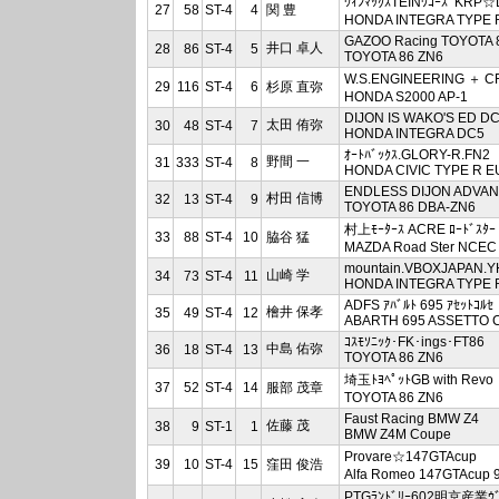
ｳｨﾝﾏｯｸｽTEINﾜｺｰｽﾞKRP
27
58
ST-4
4
関 豊
HONDA INTEGRA TYPE 
GAZOO Racing TOYOTA 
井口 卓人
28
86
ST-4
5
TOYOTA 86 ZN6
W.S.ENGINEERING ＋ 
29
116
ST-4
6
杉原 直弥
HONDA S2000 AP-1
DIJON IS WAKO'S ED D
太田 侑弥
30
48
ST-4
7
HONDA INTEGRA DC5
ｵｰﾄﾊﾞｯｸｽ.GLORY-R.FN2
野間 一
31
333
ST-4
8
HONDA CIVIC TYPE R E
ENDLESS DIJON ADVAN
村田 信博
32
13
ST-4
9
TOYOTA 86 DBA-ZN6
村上ﾓｰﾀｰｽ ACRE ﾛｰﾄﾞｽﾀｰ
33
88
ST-4
10
脇谷 猛
MAZDA Road Ster NCEC
mountain.VBOXJAPAN.Y
山崎 学
34
73
ST-4
11
HONDA INTEGRA TYPE 
ADFS ｱﾊﾞﾙﾄ 695 ｱｾｯﾄｺﾙｾ
檜井 保孝
35
49
ST-4
12
ABARTH 695 ASSETTO
ｺｽﾓｿﾆｯｸ･FK･ings･FT86
中島 佑弥
36
18
ST-4
13
TOYOTA 86 ZN6
埼玉ﾄﾖﾍﾟｯﾄGB with Revo
37
52
ST-4
14
服部 茂章
TOYOTA 86 ZN6
Faust Racing BMW Z4
佐藤 茂
38
9
ST-1
1
BMW Z4M Coupe
Provare☆147GTAcup
39
10
ST-4
15
窪田 俊浩
Alfa Romeo 147GTAcup 
PTGﾗﾝﾄﾞﾘｰ602明京産業ｳﾞ