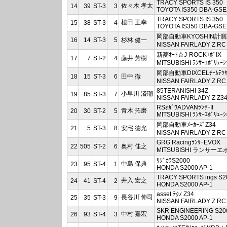
TRACY SPORTS IS 350
佐々木 孝太
14
39
ST-3
3
TOYOTA IS350 DBA-GSE
TRACY SPORTS IS 350
植田 正幸
15
38
ST-3
4
TOYOTA IS350 DBA-GSE
岡部自動車KYOSHIN計測
16
14
ST-3
5
杉林 健一
NISSAN FAIRLADY Z RC
新菱ｵｰﾄ☆J-ROCKｴﾎﾞIX
17
7
ST-2
4
藤井 芳樹
MITSUBISHI ﾗﾝｻｰｴﾎﾞﾘｭｰ
岡部自動車DIXCELﾁｰﾑﾃﾂﾔ
18
15
ST-3
6
田中 徹
NISSAN FAIRLADY Z RC
85TERANISHI 34Z
小早川 済瑠
19
85
ST-3
7
NISSAN FAIRLADY Z Z3
RSｵｶﾞﾜADVANﾗﾝｻｰII
青木 拓磨
20
30
ST-2
5
MITSUBISHI ﾗﾝｻｰｴﾎﾞﾘｭｰ
岡部自動車ﾒｰｶｰｽﾞZ34
21
5
ST-3
8
安宅 徳光
NISSAN FAIRLADY Z RC
GRG RacingﾗﾝｻｰEVOX
22
505
ST-2
6
奥村 佳之
MITSUBISHI ランサー
ﾘｼﾞｶﾗS2000
中島 保典
23
95
ST-4
1
HONDA S2000 AP-1
TRACY SPORTS ings S2
井入 宏之
24
41
ST-4
2
HONDA S2000 AP-1
asset ﾃｸﾉ Z34
長谷川 伸司
25
35
ST-3
9
NISSAN FAIRLADY Z RC
SKR ENGINEERING S20
中村 嘉宏
26
93
ST-4
3
HONDA S2000 AP-1