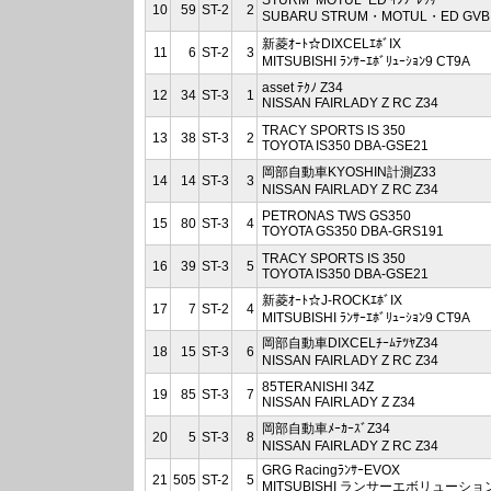
STURM･MOTUL･ED ｲﾝﾌﾟﾚｯｻ
10
59
ST-2
2
SUBARU STRUM・MOTUL・ED GVB
新菱ｵｰﾄ☆DIXCELｴﾎﾞIX
11
6
ST-2
3
MITSUBISHI ﾗﾝｻｰｴﾎﾞﾘｭｰｼｮﾝ9 CT9A
asset ﾃｸﾉ Z34
12
34
ST-3
1
NISSAN FAIRLADY Z RC Z34
TRACY SPORTS IS 350
13
38
ST-3
2
TOYOTA IS350 DBA-GSE21
岡部自動車KYOSHIN計測Z33
14
14
ST-3
3
NISSAN FAIRLADY Z RC Z34
PETRONAS TWS GS350
15
80
ST-3
4
TOYOTA GS350 DBA-GRS191
TRACY SPORTS IS 350
16
39
ST-3
5
TOYOTA IS350 DBA-GSE21
新菱ｵｰﾄ☆J-ROCKｴﾎﾞIX
17
7
ST-2
4
MITSUBISHI ﾗﾝｻｰｴﾎﾞﾘｭｰｼｮﾝ9 CT9A
岡部自動車DIXCELﾁｰﾑﾃﾂﾔZ34
18
15
ST-3
6
NISSAN FAIRLADY Z RC Z34
85TERANISHI 34Z
19
85
ST-3
7
NISSAN FAIRLADY Z Z34
岡部自動車ﾒｰｶｰｽﾞZ34
20
5
ST-3
8
NISSAN FAIRLADY Z RC Z34
GRG RacingﾗﾝｻｰEVOX
21
505
ST-2
5
MITSUBISHI ランサーエボリューション