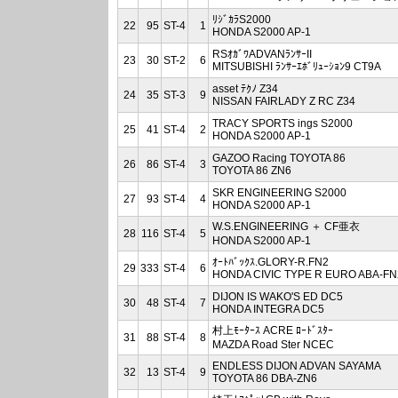
ﾘｼﾞｶﾗS2000
22
95
ST-4
1
HONDA S2000 AP-1
RSｵｶﾞﾜADVANﾗﾝｻｰII
23
30
ST-2
6
MITSUBISHI ﾗﾝｻｰｴﾎﾞﾘｭｰｼｮﾝ9 CT9A
asset ﾃｸﾉ Z34
24
35
ST-3
9
NISSAN FAIRLADY Z RC Z34
TRACY SPORTS ings S2000
25
41
ST-4
2
HONDA S2000 AP-1
GAZOO Racing TOYOTA 86
26
86
ST-4
3
TOYOTA 86 ZN6
SKR ENGINEERING S2000
27
93
ST-4
4
HONDA S2000 AP-1
W.S.ENGINEERING ＋ CF亜衣
28
116
ST-4
5
HONDA S2000 AP-1
ｵｰﾄﾊﾞｯｸｽ.GLORY-R.FN2
29
333
ST-4
6
HONDA CIVIC TYPE R EURO ABA-FN
DIJON IS WAKO'S ED DC5
30
48
ST-4
7
HONDA INTEGRA DC5
村上ﾓｰﾀｰｽ ACRE ﾛｰﾄﾞｽﾀｰ
31
88
ST-4
8
MAZDA Road Ster NCEC
ENDLESS DIJON ADVAN SAYAMA
32
13
ST-4
9
TOYOTA 86 DBA-ZN6