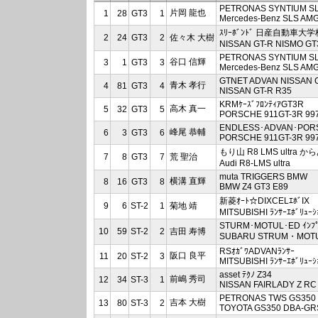
PETRONAS SYNTIUM SL
片岡 龍也
1
28
GT3
1
Mercedes-Benz SLS AM
ｽﾘｰﾎﾞﾝﾄﾞ 日産自動車大学校
2
24
GT3
2
佐々木 大樹
NISSAN GT-R NISMO GT
PETRONAS SYNTIUM SL
谷口 信輝
3
1
GT3
3
Mercedes-Benz SLS AM
GTNET ADVAN NISSAN 
青木 孝行
4
81
GT3
4
NISSAN GT-R R35
KRMｹｰｽﾞﾌﾛﾝﾃｨｱGT3R
高木 真一
5
32
GT3
5
PORSCHE 911GT-3R 99
ENDLESS･ADVAN･POR
峰尾 恭輔
6
3
GT3
6
PORSCHE 911GT-3R 99
もり山 R8 LMS ultra か
7
8
GT3
7
荒 聖治
Audi R8-LMS ultra
muta TRIGGERS BMW
横溝 直輝
8
16
GT3
8
BMW Z4 GT3 E89
新菱ｵｰﾄ☆DIXCELｴﾎﾞIX
9
6
ST-2
1
菊地 靖
MITSUBISHI ﾗﾝｻｰｴﾎﾞﾘｭｰ
STURM･MOTUL･ED ｲﾝﾌﾟ
10
59
ST-2
2
吉田 寿博
SUBARU STRUM・MOT
RSｵｶﾞﾜADVANﾗﾝｻｰ
阪口 良平
11
20
ST-2
3
MITSUBISHI ﾗﾝｻｰｴﾎﾞﾘｭｰ
asset ﾃｸﾉ Z34
前嶋 秀司
12
34
ST-3
1
NISSAN FAIRLADY Z RC
PETRONAS TWS GS350
吉本 大樹
13
80
ST-3
2
TOYOTA GS350 DBA-GR