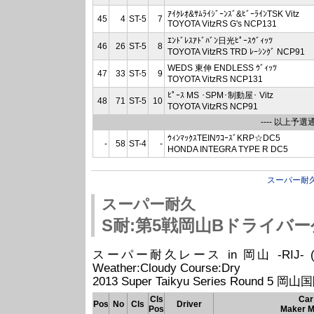
ｱｲｸﾚｵ&ｻﾑﾗｲｼﾞｰﾝｽﾞ&ﾋﾞｰﾗｲﾝTSK Vitz
45
4
ST-5
7
TOYOTA VitzRS G's NCP131
ｴﾝﾄﾞﾚｽｱﾄﾞﾊﾞﾝ日光ﾋﾟｰｽｳﾞｨｯﾂ
46
26
ST-5
8
TOYOTA VitzRS TRD ﾚｰｼﾝｸﾞ NCP91
WEDS 東伸 ENDLESS ｳﾞｨｯﾂ
47
33
ST-5
9
TOYOTA VitzRS NCP131
ﾋﾟｰｽ MS ･SPM･制動屋･ Vitz
48
71
ST-5
10
TOYOTA VitzRS NCP91
---- 以上予選通過
ｳｨﾝﾏｯｸｽTEINﾜｺｰｽﾞKRP☆DC5
-
58
ST-4
-
HONDA INTEGRA TYPE R DC5
スーパー耐
スーパー耐久
S耐:第5戦岡山Bドライバ
スーパー耐久レース in 岡山 -RIJ- (2013/08
Weather:Cloudy Course:Dry
2013 Super Taikyu Series Round 5
Cls
Car
Pos
No
Cls
Driver
Pos
Maker M