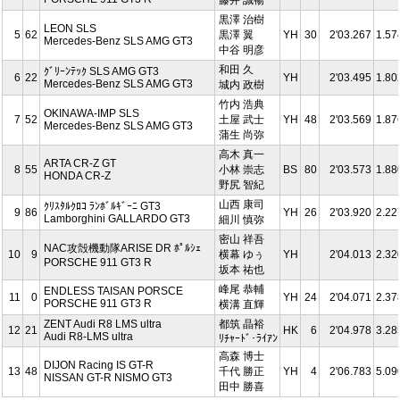
黒澤 治樹
LEON SLS
5
62
黒澤 翼
YH
30
2'03.267
1.57
Mercedes-Benz SLS AMG GT3
中谷 明彦
和田 久
ｸﾞﾘｰﾝﾃｯｸ SLS AMG GT3
6
22
YH
2'03.495
1.80
Mercedes-Benz SLS AMG GT3
城内 政樹
竹内 浩典
OKINAWA-IMP SLS
7
52
土屋 武士
YH
48
2'03.569
1.87
Mercedes-Benz SLS AMG GT3
蒲生 尚弥
高木 真一
ARTA CR-Z GT
8
55
小林 崇志
BS
80
2'03.573
1.88
HONDA CR-Z
野尻 智紀
山西 康司
ｸﾘｽﾀﾙｸﾛｺ ﾗﾝﾎﾞﾙｷﾞｰﾆ GT3
9
86
YH
26
2'03.920
2.22
Lamborghini GALLARDO GT3
細川 慎弥
密山 祥吾
NAC攻殻機動隊ARISE DR ﾎﾟﾙｼｪ
10
9
横幕 ゆぅ
YH
2'04.013
2.32
PORSCHE 911 GT3 R
坂本 祐也
峰尾 恭輔
ENDLESS TAISAN PORSCE
11
0
YH
24
2'04.071
2.37
PORSCHE 911 GT3 R
横溝 直輝
ZENT Audi R8 LMS ultra
都筑 晶裕
12
21
HK
6
2'04.978
3.28
Audi R8-LMS ultra
ﾘﾁｬｰﾄﾞ･ﾗｲｱﾝ
高森 博士
DIJON Racing IS GT-R
13
48
千代 勝正
YH
4
2'06.783
5.09
NISSAN GT-R NISMO GT3
田中 勝喜