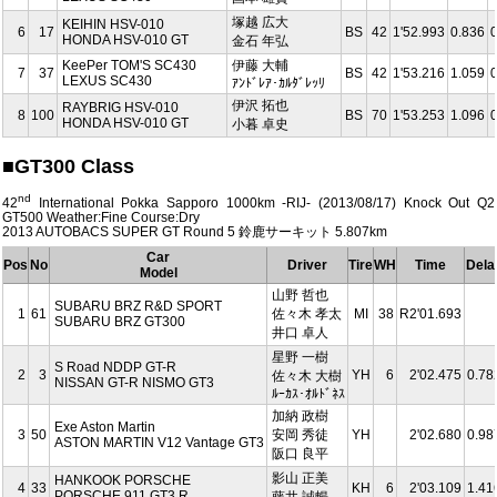
塚越 広大
KEIHIN HSV-010
6
17
BS
42
1'52.993
0.836
HONDA HSV-010 GT
金石 年弘
KeePer TOM'S SC430
伊藤 大輔
7
37
BS
42
1'53.216
1.059
LEXUS SC430
ｱﾝﾄﾞﾚｱ･ｶﾙﾀﾞﾚｯﾘ
伊沢 拓也
RAYBRIG HSV-010
8
100
BS
70
1'53.253
1.096
HONDA HSV-010 GT
小暮 卓史
■GT300 Class
nd
42
International Pokka Sapporo 1000km -RIJ- (2013/08/17) Knock Out Q2
GT500 Weather:Fine Course:Dry
2013 AUTOBACS SUPER GT Round 5 鈴鹿サーキット 5.807km
Car
Pos
No
Driver
Tire
WH
Time
Dela
Model
山野 哲也
SUBARU BRZ R&D SPORT
1
61
佐々木 孝太
MI
38
R2'01.693
SUBARU BRZ GT300
井口 卓人
星野 一樹
S Road NDDP GT-R
2
3
YH
6
2'02.475
0.78
佐々木 大樹
NISSAN GT-R NISMO GT3
ﾙｰｶｽ･ｵﾙﾄﾞﾈｽ
加納 政樹
Exe Aston Martin
3
50
安岡 秀徒
YH
2'02.680
0.98
ASTON MARTIN V12 Vantage GT3
阪口 良平
影山 正美
HANKOOK PORSCHE
4
33
KH
6
2'03.109
1.41
PORSCHE 911 GT3 R
藤井 誠暢