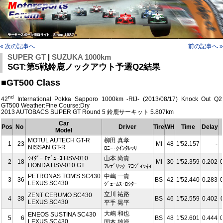
« 次の記事へ
前の記事へ »
SUPER GT
|
SUZUKA 1000km
SGT:第5戦鈴鹿ノックアウト予選Q2結果
■GT500 Class
nd
42
International Pokka Sapporo 1000km -RIJ- (2013/08/17) Knock Out Q2
GT500 Weather:Fine Course:Dry
2013 AUTOBACS SUPER GT Round 5 鈴鹿サーキット 5.807km
Car
Pos
No
Driver
Tire
WH
Time
Delay
Model
MOTUL AUTECH GT-R
柳田 真孝
1
23
MI
48
1'52.157
-
NISSAN GT-R
ﾛﾆｰ･ｸｲﾝﾀﾚｯﾘ
ｳｲﾀﾞｰ ﾓﾃﾞｭｰﾛ HSV-010
山本 尚貴
2
18
MI
30
1'52.359
0.202
HONDA HSV-010 GT
ﾌﾚﾃﾞﾘｯｸ･ﾏｺｳﾞｨｯｷｨ
PETRONAS TOM'S SC430
中嶋 一貴
3
36
BS
42
1'52.440
0.283
LEXUS SC430
ｼﾞｪｰﾑｽ･ﾛｼﾀｰ
立川 祐路
ZENT CERUMO SC430
4
38
BS
46
1'52.559
0.402
LEXUS SC430
平手 晃平
大嶋 和也
ENEOS SUSTINA SC430
5
6
BS
48
1'52.601
0.444
LEXUS SC430
国本 雄資