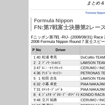
まとめ & P
Formula Nippo
Formula Nippon
FN:第7戦富士決勝第2レー
Fニッポン第7戦 -RIJ- (2008/08/31) Race 2 
2008 Formula Nippon Round 7 富士ス
P
No
Driver
松浦 孝亮
1
40
DoCoMo TEAM
2
2
ﾌﾞﾉﾜ･ﾄﾚﾙｲｴ
LAWSON TEAM
3
47
ﾛﾆｰ･ｸｲﾝﾀﾚｯﾘ
CERUMO / IN
4
36
ｱﾝﾄﾞﾚ･ﾛｯﾃﾗｰ
PETRONAS T
松田 次生
5
1
LAWSON TEAM
小暮 卓史
6
32
PIAA NAKAJI
7
31
ﾛｲｯｸ･ﾃﾞｭﾊﾞﾙ
PIAA NAKAJI
8
4
ｼﾞｮｱｵ･ﾊﾟｵﾛ･ﾃﾞ･ｵﾘﾍﾞｲﾗ
KONDO RACI
立川 祐路
9
48
CERUMO / IN