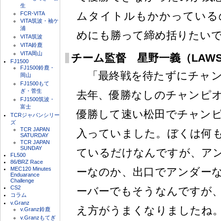
生
ムタイトルもかかっている
FCR-VITA
VITA筑波・袖ケ
浦
めにも勝って締め括りたい
VITA筑波
VITA鈴鹿
VITA岡山
チーム監督 星野一義（LAWSON
FJ1500
FJ1500鈴鹿・
「最終戦を待たずにチャン
岡山
FJ1500もて
ぎ・菅生
去年、優勝なしのチャンピ
FJ1500筑波・
富士
優勝して速い松田でチャン
TCRジャパンシリー
ズ
TCR JAPAN
入っていました。ぼくは何
SATURDAY
TCR JAPAN
SUNDAY
ているだけなんですが、ア
FL500
86/BRZ Race
MEC120 Minutes
ーなのか、出口でアンダー
Enduarance
Challenge
CS2
ーバーでもそうなんですが
コラム
v.Granz
え方がうまくなりましたね
v.Granz鈴鹿
v.Granzもてぎ