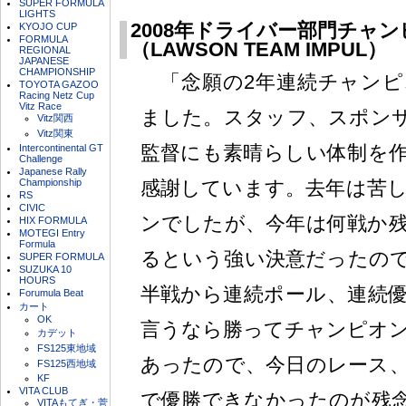
SUPER FORMULA
LIGHTS
2008年ドライバー部門チャン
KYOJO CUP
FORMULA
（LAWSON TEAM IMPUL）
REGIONAL
JAPANESE
CHAMPIONSHIP
「念願の2年連続チャンピ
TOYOTA GAZOO
Racing Netz Cup
Vitz Race
ました。スタッフ、スポン
Vitz関西
Vitz関東
監督にも素晴らしい体制を
Intercontinental GT
Challenge
Japanese Rally
Championship
感謝しています。去年は苦
RS
CIVIC
ンでしたが、今年は何戦か
HIX FORMULA
MOTEGI Entry
Formula
るという強い決意だったの
SUPER FORMULA
SUZUKA 10
HOURS
半戦から連続ポール、連続
Forumula Beat
カート
OK
言うなら勝ってチャンピオ
カデット
FS125東地域
あったので、今日のレース
FS125西地域
KF
VITA CLUB
で優勝できなかったのが残
VITAもてぎ・菅