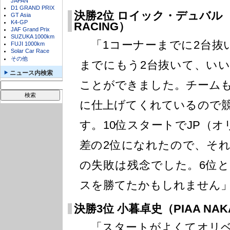
JAPAN
D1 GRAND PRIX
決勝2位 ロイック・デュバル（PI
GT Asia
K4-GP
RACING）
JAF Grand Prix
SUZUKA 1000km
「1コーナーまでに2台抜
FUJI 1000km
Solar Car Race
その他
までにもう2台抜いて、い
ニュース内検索
ことができました。チーム
に仕上げてくれているので
す。10位スタートでJP（
差の2位になれたので、そ
の失敗は残念でした。6位
スを勝てたかもしれません
決勝3位 小暮卓史（PIAA NAKA
「スタートがよくてオリベ