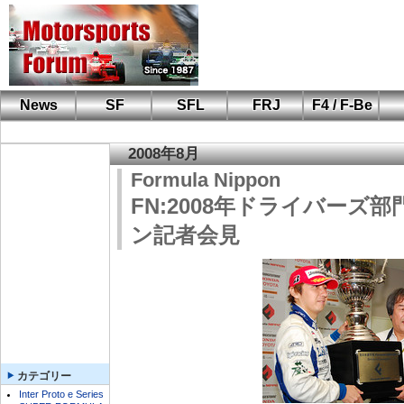
News
SF
SFL
FRJ
F4 / F-Be
F110 CUP
FIA-F4
F-Beat
も
SF
鈴
筑
S
A
2008年8月
Formula Nippon
FN:2008年ドライバーズ
ン記者会見
カテゴリー
Inter Proto e Series