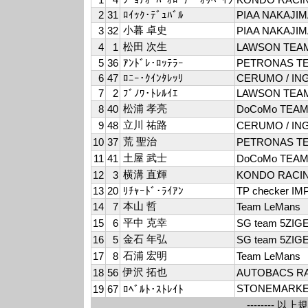
2
31
ﾛｲｯｸ･ﾃﾞｭﾊﾞﾙ
PIAA NAKAJI
小暮 卓史
3
32
PIAA NAKAJI
松田 次生
4
1
LAWSON TEAM
5
36
ｱﾝﾄﾞﾚ･ﾛｯﾃﾗｰ
PETRONAS T
6
47
ﾛﾆｰ･ｸｲﾝﾀﾚｯﾘ
CERUMO / IN
7
2
ﾌﾞﾉﾜ･ﾄﾚﾙｲｴ
LAWSON TEAM
松浦 孝亮
8
40
DoCoMo TEAM
立川 祐路
9
48
CERUMO / IN
荒 聖治
10
37
PETRONAS T
土屋 武士
11
41
DoCoMo TEAM
横溝 直輝
12
3
KONDO RACI
13
20
ﾘﾁｬｰﾄﾞ･ﾗｲｱﾝ
TP checker IM
本山 哲
14
7
Team LeMans
平中 克幸
15
6
SG team 5ZIG
金石 年弘
16
5
SG team 5ZIG
石浦 宏明
17
8
Team LeMans
伊沢 拓也
18
56
AUTOBACS R
STONEMARKE
19
67
ﾛﾍﾞﾙﾄ･ｽﾄﾚｲﾄ
-------- 以