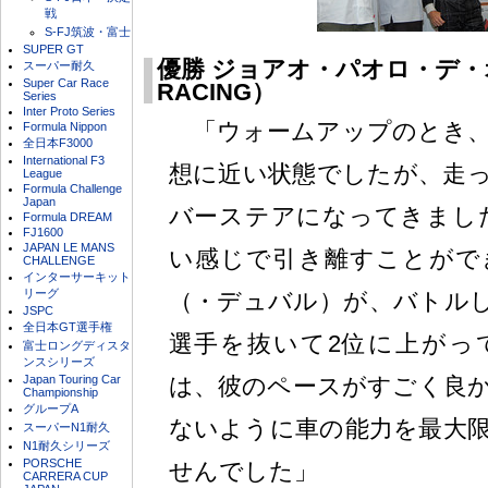
戦
S-FJ筑波・富士
SUPER GT
優勝 ジョアオ・パオロ・デ・
スーパー耐久
Super Car Race
RACING）
Series
Inter Proto Series
「ウォームアップのとき、
Formula Nippon
全日本F3000
International F3
想に近い状態でしたが、走
League
Formula Challenge
Japan
バーステアになってきまし
Formula DREAM
FJ1600
JAPAN LE MANS
い感じで引き離すことがで
CHALLENGE
インターサーキット
リーグ
（・デュバル）が、バトル
JSPC
全日本GT選手権
選手を抜いて2位に上がっ
富士ロングディスタ
ンスシリーズ
Japan Touring Car
は、彼のペースがすごく良
Championship
グループA
ないように車の能力を最大
スーパーN1耐久
N1耐久シリーズ
PORSCHE
せんでした」
CARRERA CUP