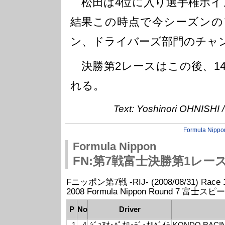
松田は4位に入り選手権ポイ
結果この時点で今シーズンの
ン、ドライバーズ部門のチャ
決勝第2レースはこの後、14
れる。
Text: Yoshinori OHNISHI 
Formula Nippo
Formula Nippon
FN:第7戦富士決勝第1レー
Fニッポン第7戦 -RIJ- (2008/08/31) Race 1 
2008 Formula Nippon Round 7 富士ス
P
No
Driver
1
4
ｼﾞｮｱｵ･ﾊﾟｵﾛ･ﾃﾞ･ｵﾘﾍﾞｲﾗ
KONDO RACI