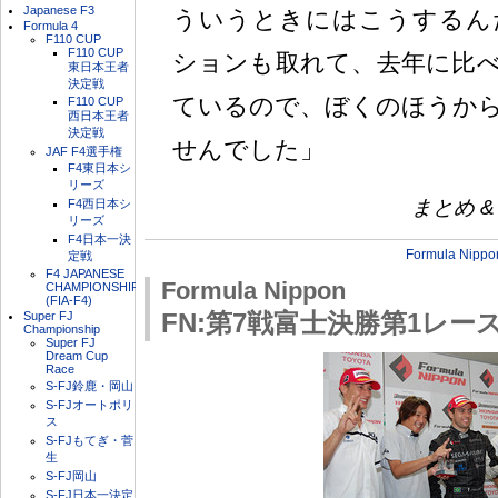
Japanese F3
ういうときにはこうするん
Formula 4
F110 CUP
F110 CUP
ションも取れて、去年に比
東日本王者
決定戦
ているので、ぼくのほうか
F110 CUP
西日本王者
決定戦
せんでした」
JAF F4選手権
F4東日本シ
リーズ
まとめ & P
F4西日本シ
リーズ
F4日本一決
Formula Nippo
定戦
F4 JAPANESE
Formula Nippon
CHAMPIONSHIP
(FIA-F4)
Super FJ
FN:第7戦富士決勝第1レー
Championship
Super FJ
Dream Cup
Race
S-FJ鈴鹿・岡山
S-FJオートポリ
ス
S-FJもてぎ・菅
生
S-FJ岡山
S-FJ日本一決定