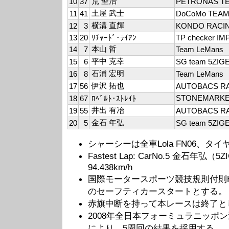
荒 聖治
10
37
PETRONAS T
土屋 武士
11
41
DoCoMo TEAM
横溝 直輝
12
3
KONDO RACI
13
20
ﾘﾁｬｰﾄﾞ･ﾗｲｱﾝ
TP checker IM
本山 哲
14
7
Team LeMans
平中 克幸
15
6
SG team 5ZIG
石浦 宏明
16
8
Team LeMans
伊沢 拓也
17
56
AUTOBACS R
STONEMARKE
18
67
ﾛﾍﾞﾙﾄ･ｽﾄﾚｲﾄ
井出 有冶
19
55
AUTOBACS R
金石 年弘
20
5
SG team 5ZIG
シャーシーは全車Lola FN06、タ
Fastest Lap: CarNo.5 金石年弘（5ZIG
94.438km/h
国際モータースポーツ競技規則付則H
のセーフティカースタートとする。
赤旗中断を持って本レースは終了と
2008年全日本フォーミュラニッポン
により、5周回の結果を採用する。