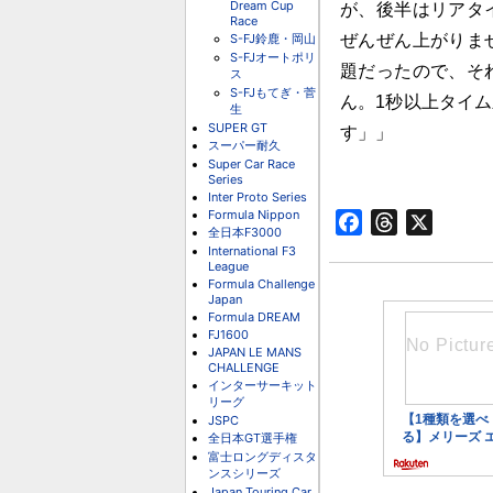
Dream Cup
が、後半はリアタ
Race
ぜんぜん上がりま
S-FJ鈴鹿・岡山
S-FJオートポリ
題だったので、そ
ス
S-FJもてぎ・菅
ん。1秒以上タイ
生
SUPER GT
す」」
スーパー耐久
Super Car Race
Series
Inter Proto Series
Formula Nippon
Facebook
Threads
X
全日本F3000
International F3
League
Formula Challenge
Japan
Formula DREAM
FJ1600
JAPAN LE MANS
CHALLENGE
インターサーキット
リーグ
JSPC
全日本GT選手権
富士ロングディスタ
ンスシリーズ
Japan Touring Car