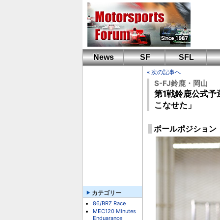
News
SF
SFL
« 次の記事へ
S-FJ鈴鹿・岡山
第1戦鈴鹿公式予
こなせた」
ポールポジション 箕
カテゴリー
86/BRZ Race
MEC120 Minutes
Enduarance