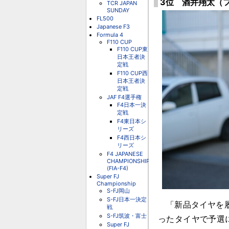
3位 酒井翔太（フ
TCR JAPAN
SUNDAY
FL500
Japanese F3
Formula 4
F110 CUP
F110 CUP東
日本王者決
定戦
F110 CUP西
日本王者決
定戦
JAF F4選手権
F4日本一決
定戦
F4東日本シ
リーズ
F4西日本シ
リーズ
F4 JAPANESE
CHAMPIONSHIP
(FIA-F4)
Super FJ
Championship
S-FJ岡山
S-FJ日本一決定
「新品タイヤを履
戦
S-FJ筑波・富士
ったタイヤで予選
Super FJ