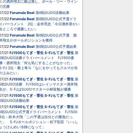
くの酒井翔太に敵は無し、ポール・ツー・ウイン
の完勝
07/22
Forumula Beat
第6戦SUGO決勝結果
07/22
Forumula Beat
第6戦SUGO公式予選ドラ
イバーコメント 2位・金井亮忠「今日酒井君がい
るところで優勝したい」
07/22
Forumula Beat
第6戦SUGO公式予選 酒
井翔太がポールポジションを獲得
07/22
Forumula Beat
第6戦SUGO公式予選結果
07/21
FJ1500もてぎ・菅生
S-FJもてぎ・菅生
第
5戦SUGO決勝ドライバーコメント FJ1500優
勝・酒井翔太「何も気にすることがなかった」
S-FJ 2位・磐上隼斗「なにをやってもクルマが氷
の上みたい」
07/21
FJ1500もてぎ・菅生
S-FJもてぎ・菅生
第
5戦SUGO決勝 FJ1500はレインマスター酒井翔
太が、S-FJはSUGOマスター小林留魁が優勝
07/21
FJ1500もてぎ・菅生
S-FJもてぎ・菅生
第
5戦SUGO決勝結果
07/21
FJ1500もてぎ・菅生
S-FJもてぎ・菅生
第
5戦SUGO公式予選ドライバーコメント FJ1500
3位：鈴木大翔「この予選は自分との勝負だっ
た」 S-FJポールポジション・松下彰臣「いっし
ょうけんめい冷静になって」