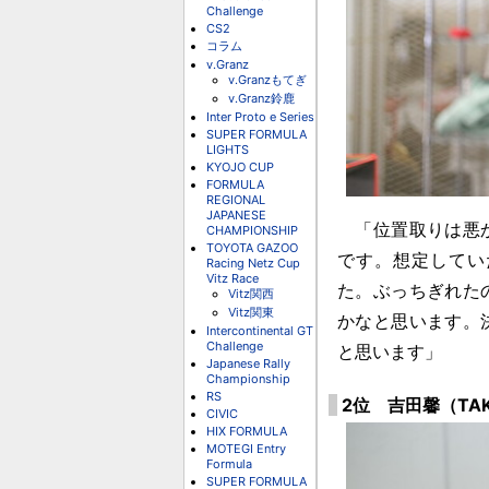
Challenge
CS2
コラム
v.Granz
v.Granzもてぎ
v.Granz鈴鹿
Inter Proto e Series
SUPER FORMULA
LIGHTS
KYOJO CUP
FORMULA
REGIONAL
JAPANESE
「位置取りは悪か
CHAMPIONSHIP
TOYOTA GAZOO
です。想定してい
Racing Netz Cup
Vitz Race
た。ぶっちぎれた
Vitz関西
Vitz関東
かなと思います。
Intercontinental GT
Challenge
と思います」
Japanese Rally
Championship
RS
2位 吉田馨（TAKE 
CIVIC
HIX FORMULA
MOTEGI Entry
Formula
SUPER FORMULA