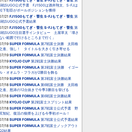
07/21
FJ1500もてぎ・菅生
S-FJもてぎ・菅生
第
5戦SUGO公式予選 FJ1500は酒井翔太、S-FJは
松下彰臣がポールポジションを獲得
07/21
FJ1500もてぎ・菅生
S-FJもてぎ・菅生
第
5戦SUGO公式予選結果
07/21
FJ1500もてぎ・菅生
S-FJもてぎ・菅生
第
5戦SUGO注目選手インタビュー 土屋草太「壊さ
ない範囲で行けるところまで行く」
07/19
SUPER FORMULA
第7戦富士決勝 太田格
之進、強し！ タイトルを大きく引き寄せる
07/19
SUPER FORMULA
第7戦富士決勝結果
07/19
KYOJO CUP
第2戦富士決勝結果
07/19
SUPER FORMULA
第3戦富士決勝 イゴー
ル・オオムラ・フラガが2勝目を飾る
07/19
SUPER FORMULA
第3戦富士決勝結果
07/18
SUPER FORMULA
第6戦富士決勝 太田格
之進、怒涛の12台抜きで今季3勝目を挙げる
07/18
SUPER FORMULA
第6戦富士決勝結果
07/18
KYOJO CUP
第2戦富士スプリント結果
07/18
SUPER FORMULA
第7戦富士公式予選 野
尻智紀、復活の狼煙を上げる今季初ポール！
07/18
SUPER FORMULA
第7戦富士公式予選結果
07/18
SUPER FORMULA
第7戦富士ノックアウト
Q2結果