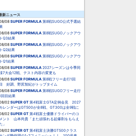
最新ニュース
08/08
SUPER FORMULA
第8戦SUGO公式予選結
果
08/08
SUPER FORMULA
第8戦SUGOノックアウ
トQ3結果
08/08
SUPER FORMULA
第8戦SUGOノックアウ
トQ2結果
08/08
SUPER FORMULA
第8戦SUGOノックアウ
トQ1結果
08/08
SUPER FORMULA
2027シーズンは今季同
様7大会12戦、テスト内容の変更も
08/08
SUPER FORMULA
第8戦フリー走行1回
目 好調、野尻智紀がトップタイム
08/08
SUPER FORMULA
第8戦SUGOフリー走行
1回目結果
08/02
SUPER GT
第4戦富士GTA定例会見 2027
カレンダーはGT500が全8戦、GT300は全9戦に
08/02
SUPER GT
第4戦富士優勝ドライバーのコ
メント 山本尚貴「また頑張れる起爆剤をもらえ
た」
08/02
SUPER GT
第4戦富士決勝GT500クラス
ホンダ勢待望の1-2フィニッシュ！！ 100号車