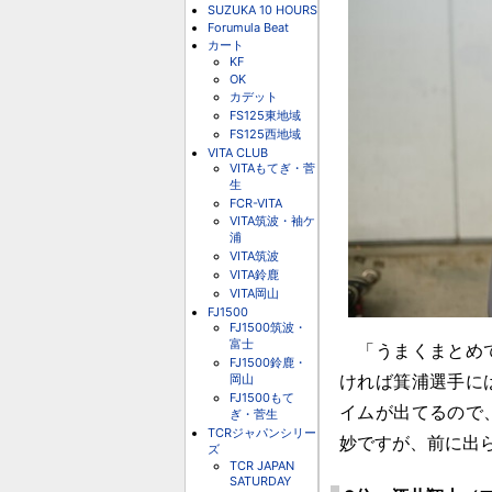
SUZUKA 10 HOURS
Forumula Beat
カート
KF
OK
カデット
FS125東地域
FS125西地域
VITA CLUB
VITAもてぎ・菅
生
FCR-VITA
VITA筑波・袖ケ
浦
VITA筑波
VITA鈴鹿
VITA岡山
FJ1500
FJ1500筑波・
富士
「うまくまとめて
FJ1500鈴鹿・
岡山
ければ箕浦選手に
FJ1500もて
イムが出てるので
ぎ・菅生
TCRジャパンシリー
妙ですが、前に出
ズ
TCR JAPAN
SATURDAY