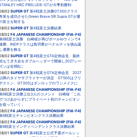
STANLEY HRC PRELUDE-GTが今季初勝利
08/02
SUPER GT
第4戦富士決勝GT300クラス
奇策を成功させたGreen Brave GR Supra GTが夏
の富士を制する
08/02
SUPER GT
第4戦富士決勝結果
08/02
F4 JAPANESE CHAMPIONSHIP (FIA-F4)
第6戦富士決勝 白崎稜が再びポールtoウィンで4
連勝、INDPクラスは鳥羽豊がペナルティを跳ね返
し優勝を飾る
08/02
SUPER GT
第4戦富士GTA定例会見 最終
戦もてぎ大会をダブルヘッダーで開催し2027シー
ズンは全8戦に
08/02
SUPER GT
第4戦富士GTA定例会見 2027
以降のタイヤサプライヤーが決定 GT500はブリ
ヂストン、GT300はダンロップのワンメイクに
08/02
F4 JAPANESE CHAMPIONSHIP (FIA-F4)
第6戦富士決勝上位3人のコメント 白崎稜「これ
でつけあがらずにプライベート初のチャンピオン
を狙っていく」
08/02
F4 JAPANESE CHAMPIONSHIP (FIA-F4)
第6戦富士チャンピオンクラス決勝結果
08/02
F4 JAPANESE CHAMPIONSHIP (FIA-F4)
第6戦富士インディペンデントクラス決勝結果
08/01
SUPER GT
第4戦富士公式予選ポールシッ