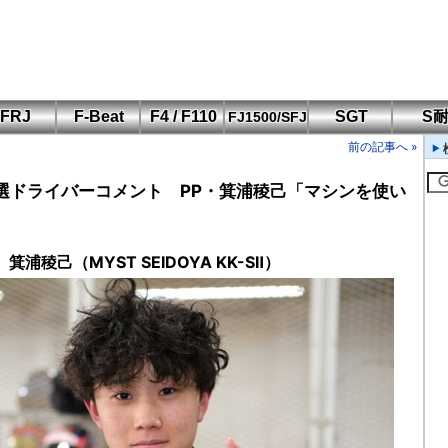
FRJ
F-Beat
F4 / F110
SGT
S
FJ1500/SFJ
F110 CUP
FIA-F4
SFJ D-Cup
鈴鹿・岡山
筑波・冨士
SFJ日本一
Aポリス
前の記事へ »
もてぎ・菅生
選ドライバーコメント PP・箕浦稜己「マシンを使い
浦稜己（MYST SEIDOYA KK-SⅡ）