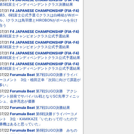
第5戦富士インディペンデントクラス決勝結果
07/31
F4 JAPANESE CHAMPIONSHIP (FIA-F4)
第5、6戦富士公式予選 Cクラスは白崎稜がWポー
ル、Iクラスは鳥羽豊とHIROBONがポールを分け
合う
07/31
F4 JAPANESE CHAMPIONSHIP (FIA-F4)
第6戦富士チャンピオンクラス公式予選結果
07/31
F4 JAPANESE CHAMPIONSHIP (FIA-F4)
第5戦富士チャンピオンクラス公式予選結果
07/31
F4 JAPANESE CHAMPIONSHIP (FIA-F4)
第6戦富士インディペンデントクラス公式予選結果
07/31
F4 JAPANESE CHAMPIONSHIP (FIA-F4)
第5戦富士インディペンデントクラス公式予選結果
07/22
Forumula Beat
第7戦SUGO決勝ドライバ
ーコメント 3位・植田正幸「次回に向けて課題が
多い」
07/22
Forumula Beat
第7戦SUGO決勝 アクシ
デント頻発でサバイバル戦となりSC先導フィニッ
シュ、金井亮忠が優勝
07/22
Forumula Beat
第7戦SUGO決勝結果
07/22
Forumula Beat
第6戦決勝ドライバーコメ
ント 3位・KAMIKAZE「いたわって行ったので
勝機はあると思っていた」
07/22
Forumula Beat
第6戦SUGO決勝 みちの