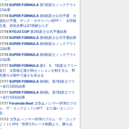
07/18
SUPER FORMULA
第7戦富士ノックアウト
Q1結果
07/18
SUPER FORMULA
第6戦富士公式予選 大
波乱の予選、ザック・オサリバン初PP！ 太田格
之進、岩佐歩夢はQ1突破ならず
07/18
KYOJO CUP
第2戦富士公式予選結果
07/18
SUPER FORMULA
第6戦富士公式予選結果
07/18
SUPER FORMULA
第6戦富士ノックアウト
Q2結果
07/18
SUPER FORMULA
第6戦富士ノックアウト
Q1結果
07/17
SUPER FORMULA
第3、6、7戦富士フリー
走行 太田格之進が両セッションを制するも、野
村勇斗が雨中で速さを見せる
07/17
SUPER FORMULA
第6戦、第7戦富士フリ
ー走行2回目結果
07/17
SUPER FORMULA
第6戦、第7戦富士フリ
ー走行1回目結果
07/17
Forumula Beat
コラム
ハンマー伊澤のフロ
ム・ザ・コックピットLAP7「まだ遠いエンジン
音」
07/13
コラム
ハンマー伊澤のフロム・ザ・コック
ピットLAP6「世界3大レース制覇より、勝ち点
1」