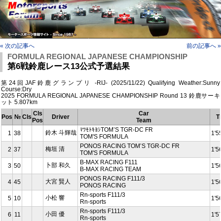
« 次の記事へ
前の記事へ »
FORMULA REGIONAL JAPANESE CHAMPIONSHIP
第6戦鈴鹿レース13公式予選結果
第24回JAF鈴鹿グランプリ -RIJ- (2025/11/22) Qualifying Weather:Sunny
Course:Dry
2025 FORMULA REGIONAL JAPANESE CHAMPIONSHIP Round 13 鈴鹿サーキ
ット 5.807km
Cls
Car
Pos
№
Cls
Driver
T
Pos
Team
ﾏﾂﾓﾄｷﾖｼTOM’S TGR-DC FR
鈴木 斗輝哉
1
38
1'5
TOM'S FORMULA
PONOS RACING TOM’S TGR-DC FR
梅垣 清
2
37
1'5
TOM'S FORMULA
B-MAX RACING F111
卜部 和久
3
50
1'5
B-MAX RACING TEAM
PONOS RACING F111/3
大宮 賢人
4
45
1'5
PONOS RACING
Rn-sports F111/3
小松 響
5
10
1'5
Rn-sports
Rn-sports F111/3
小田 優
6
11
1'5
Rn-sports