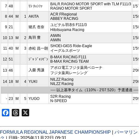
BALR.RAGNO MOTOR SPORT with TLM F111/3
7
48
ﾘﾝ ﾁｪﾝﾌｧ
1'5
RAGNO MOTOR SPORT
ACR FRegional
8
44
M
1
AKITA
1'5
ABBEY RACING
ユピテル羽衣6 F111/3
9
21
猪爪 杏奈
1'5
Hitotsuyama Racing
AIWIN
鳥羽 豊
10
13
M
2
1'5
AIWIN
SHOEI-GIGS Ride-Eagle
11
40
M
3
⾚松 昌⼀朗
1'5
イーグルスポーツ
B-MAX RACING F111
12
51
ｼﾞｬ ｼﾞｬﾝﾋﾞﾝ
1'5
B-MAX RACING TEAM
アポロ電工フジタ薬局ベローナ
入榮 秀謙
13
46
2'0
フジタ薬局レーシング
NILZZ Racing
14
18
M
4
YUKI
2'0
NILZZ Racing
---- 以上基準タイム（110% - 2'07.520）予選通過 ----
S2R Racing
-
23
M
5
YUGO
2'0
N-SPEED
Facebook
Threads
X
FORMULA REGIONAL JAPANESE CHAMPIONSHIP
|
パーマリン
ク
| 日時: 2025年11月22日 09:31