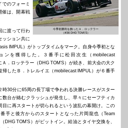
イでのフォーミ
開催は、開幕戦
。
今季初勝利を飾ったＡ．ロッテラー
回に渡って行わ
（#36 DHG TOM\'S）
セッション共に
 Oasis IMPUL）がトップタイムをマーク。自身今季初とな
ンを獲得した。３番手に松田次生（mobilecast
にＡ．ロッテラー（DHG TOM'S）が続き、前大会の大ク
したＢ．トレルイエ（mobilecast IMPUL）が６番手
２時30分に65周の長丁場で争われる決勝レースがスター
に数台が絡むクラッシュが発生し、早々にセーフティカ
周目に再スタートが切られるという波乱の幕開け。この
18番手と後方からのスタートとなった片岡龍也（Team
治（DHG TOM'S）がピットイン。給油とタイヤ交換を、