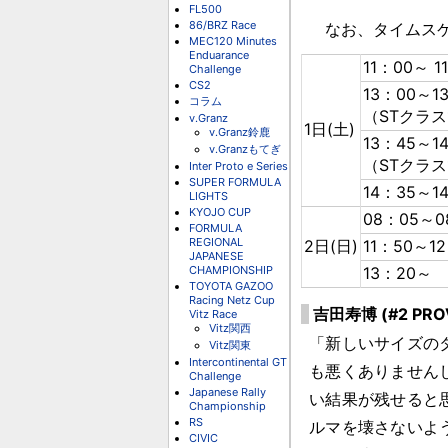
FL500
86/BRZ Race
なお、タイムスケ
MEC120 Minutes
Enduarance
11：00～ 1
Challenge
CS2
13：00～1
コラム
（STクラス1
v.Granz
1日(土)
v.Granz鈴鹿
13：45～1
v.Granzもてぎ
（STクラス1
Inter Proto e Series
SUPER FORMULA
14：35～1
LIGHTS
KYOJO CUP
08：05～0
FORMULA
REGIONAL
2日(日)
11：50～1
JAPANESE
CHAMPIONSHIP
13：20～
TOYOTA GAZOO
Racing Netz Cup
吉田寿博 (#2 PROV
Vitz Race
Vitz関西
「新しいサイズの
Vitz関東
Intercontinental GT
も悪くありません
Challenge
Japanese Rally
い結果が残せると
Championship
RS
ルマを壊さないよ
CIVIC