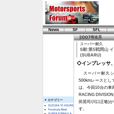
News
SF
SFL
2007年8月
スーパー耐久
S耐:第5戦岡山
(SUBARU)
◇インプレッサ
スーパー耐久シリ
500kmレースと
は、今回10台の車両
RACING DIVISI
カテゴリー
田晃司/川口正敬)
SUZUKA 10 HOURS
す。
Forumula Beat
SUPER FORMULA