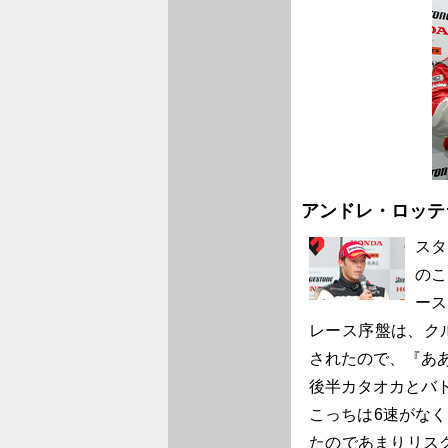
アンドレ・ロッテ
スタ
のこ
ース
レース序盤は、ク
されたので、『あ
後半カタオカとバ
こっちは6速がな
たのであまりリス