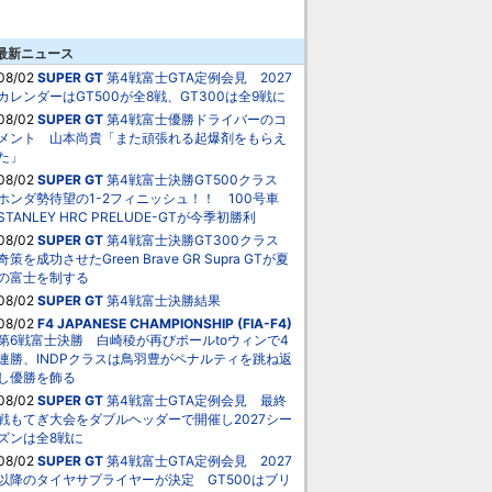
最新ニュース
08/02
SUPER GT
第4戦富士GTA定例会見 2027
カレンダーはGT500が全8戦、GT300は全9戦に
08/02
SUPER GT
第4戦富士優勝ドライバーのコ
メント 山本尚貴「また頑張れる起爆剤をもらえ
た」
08/02
SUPER GT
第4戦富士決勝GT500クラス
ホンダ勢待望の1-2フィニッシュ！！ 100号車
STANLEY HRC PRELUDE-GTが今季初勝利
08/02
SUPER GT
第4戦富士決勝GT300クラス
奇策を成功させたGreen Brave GR Supra GTが夏
の富士を制する
08/02
SUPER GT
第4戦富士決勝結果
08/02
F4 JAPANESE CHAMPIONSHIP (FIA-F4)
第6戦富士決勝 白崎稜が再びポールtoウィンで4
連勝、INDPクラスは鳥羽豊がペナルティを跳ね返
し優勝を飾る
08/02
SUPER GT
第4戦富士GTA定例会見 最終
戦もてぎ大会をダブルヘッダーで開催し2027シー
ズンは全8戦に
08/02
SUPER GT
第4戦富士GTA定例会見 2027
以降のタイヤサプライヤーが決定 GT500はブリ