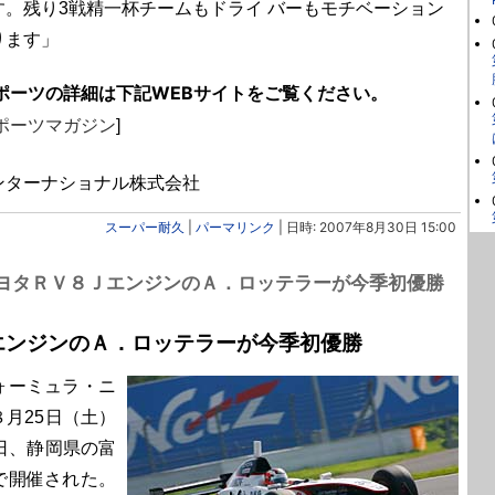
す。残り3戦精一杯チームもドライ バーもモチベーション
ります」
ポーツの詳細は下記WEBサイトをご覧ください。
ポーツマガジン
]
ンターナショナル株式会社
スーパー耐久
|
パーマリンク
| 日時: 2007年8月30日 15:00
 トヨタＲＶ８ＪエンジンのＡ．ロッテラーが今季初優勝
エンジンのＡ．ロッテラーが今季初優勝
ォーミュラ・ニ
月25日（土）
日、静岡県の富
で開催された。