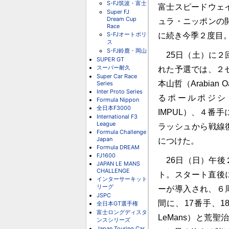
S-FJ筑波・富士
富士スピードウェ
Super FJ
Dream Cup
ュラ・ニッポンの
Race
S-FJオートポリ
に続き今季２度目
ス
S-FJ鈴鹿・岡山
25日（土）に２
SUPER GT
スーパー耐久
れた予選では、２
Super Car Race
本山哲（Arabian
Series
Inter Proto Series
るポールポジショ
Formula Nippon
全日本F3000
IMPUL）、４番手
International F3
League
ラッシュから戦線復帰
Formula Challenge
Japan
につけた。
Formula DREAM
FJ1600
26日（日）午後
JAPAN LE MANS
CHALLENGE
ト。スタート直後
インターサーキット
リーグ
ーが導入され、６
JSPC
間に、17番手、
全日本GT選手権
富士ロングディスタ
LeMans）と荒聖
ンスシリーズ
Japan Touring Car