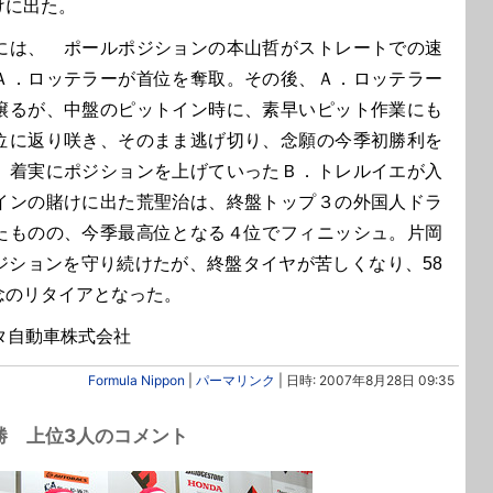
けに出た。
は、 ポールポジションの本山哲がストレートでの速
Ａ．ロッテラーが首位を奪取。その後、Ａ．ロッテラー
譲るが、中盤のピットイン時に、素早いピット作業にも
位に返り咲き、そのまま逃げ切り、念願の今季初勝利を
、着実にポジションを上げていったＢ．トレルイエが入
インの賭けに出た荒聖治は、終盤トップ３の外国人ドラ
たものの、今季最高位となる４位でフィニッシュ。片岡
ジションを守り続けたが、終盤タイヤが苦しくなり、58
念のリタイアとなった。
: トヨタ自動車株式会社
Formula Nippon
|
パーマリンク
| 日時: 2007年8月28日 09:35
決勝 上位3人のコメント