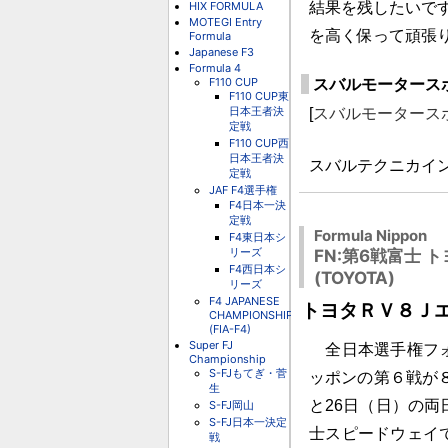
HIX FORMULA
結果を残したいで
MOTEGI Entry
を高く保って頑張
Formula
Japanese F3
Formula 4
スバルモータース
F110 CUP
F110 CUP東
日本王者決
[
スバルモータース
定戦
F110 CUP西
日本王者決
スバルテクニカイ
定戦
JAF F4選手権
F4日本一決
定戦
Formula Nippon
F4東日本シ
リーズ
FN:第6戦富士
F4西日本シ
(TOYOTA)
リーズ
F4 JAPANESE
トヨタＲＶ８Ｊ
CHAMPIONSHIP
(FIA-F4)
Super FJ
全日本選手権フ
Championship
S-FJもてぎ・菅
ッポンの第６戦が８
生
と26日（日）の両
S-FJ岡山
S-FJ日本一決定
士スピードウェイ
戦