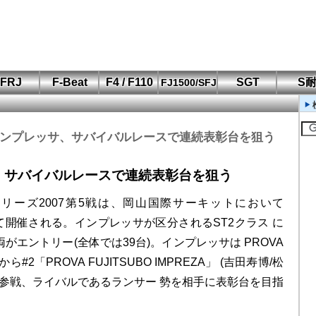
FRJ
F-Beat
F4 / F110
SGT
S
FJ1500/SFJ
F110 CUP
FIA-F4
SFJ D-Cup
鈴鹿・岡山
筑波・冨士
SFJ日本一
Aポリス
もてぎ・菅生
 インプレッサ、サバイバルレースで連続表彰台を狙う
、サバイバルレースで連続表彰台を狙う
ーズ2007第5戦は、岡山国際サーキットにおいて
して開催される。インプレッサが区分されるST2クラス に
がエントリー(全体では39台)。インプレッサは PROVA
ONから#2「PROVA FUJITSUBO IMPREZA」 (吉田寿博/松
が参戦、ライバルであるランサー 勢を相手に表彰台を目指