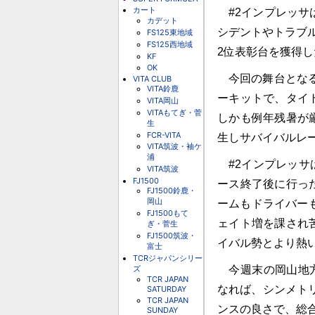
カート
#2インプレッサ
カデット
シデントやトラブ
FS125東地域
FS125西地域
2位表彰台を獲得し
KF
OK
今回の舞台となる岡
VITA CLUB
VITA鈴鹿
ーキットで、タイ
VITA岡山
VITAもてぎ・菅
しかも例年残暑が
生
FCR-VITA
生しサバイバルレ
VITA筑波・袖ケ
浦
#2インプレッサ
VITA筑波
FJ1500
ース終了後に行っ
FJ1500鈴鹿・
岡山
ームもドライバーも
FJ1500もて
ェイト増を課され
ぎ・菅生
FJ1500筑波・
イバル勢とより熱
富士
TCRジャパンシリー
ズ
今週末の岡山地方
TCR JAPAN
なれば、シンメト
SATURDAY
TCR JAPAN
ンスの良さで、総
SUNDAY