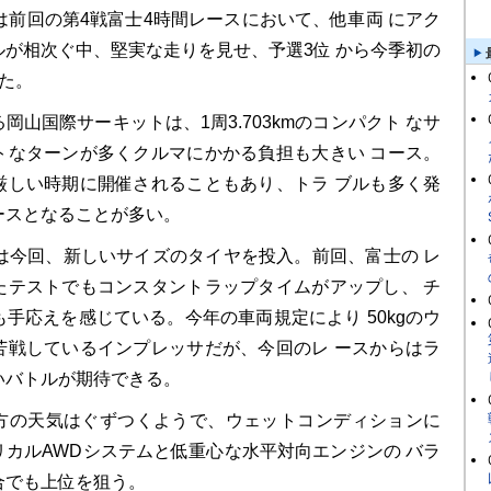
は前回の第4戦富士4時間レースにおいて、他車両 にアク
ルが相次ぐ中、堅実な走りを見せ、予選3位 から今季初の
た。
山国際サーキットは、1周3.703kmのコンパクト なサ
トなターンが多くクルマにかかる負担も大きい コース。
厳しい時期に開催されることもあり、トラ ブルも多く発
ースとなることが多い。
は今回、新しいサイズのタイヤを投入。前回、富士の レ
たテストでもコンスタントラップタイムがアップし、 チ
手応えを感じている。今年の車両規定により 50kgのウ
苦戦しているインプレッサだが、今回のレ ースからはラ
いバトルが期待できる。
の天気はぐずつくようで、ウェットコンディションに
リカルAWDシステムと低重心な水平対向エンジンの バラ
合でも上位を狙う。