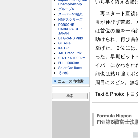
いち早く終える賭
Championship
グループA
再スタート直後に
スーパーN1耐久
N1耐久シリーズ
度が伸びず苦戦。
PORSCHE
CARRERA CUP
は首位の座を一時
JAPAN
D1 GRAND PRIX
助けられ、再び首
GT Asia
挙げた。２位には
K4-GP
JAF Grand Prix
った。早期ピット
SUZUKA 1000km
FUJI 1000km
イバーにかわされ
Solar Car Race
その他
龍也は粘り強くポ
ニュース内検索
周目にスピン。無
Text & Photo
Formula Nippon
FN:第6戦富士