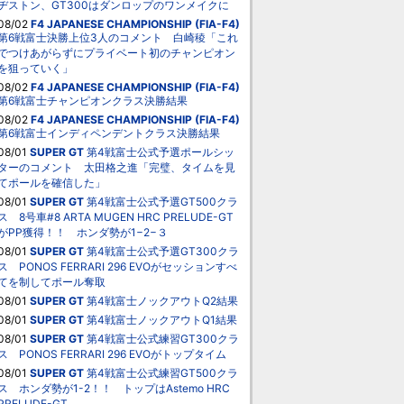
ヂストン、GT300はダンロップのワンメイクに
08/02
F4 JAPANESE CHAMPIONSHIP (FIA-F4)
第6戦富士決勝上位3人のコメント 白崎稜「これ
でつけあがらずにプライベート初のチャンピオン
を狙っていく」
08/02
F4 JAPANESE CHAMPIONSHIP (FIA-F4)
第6戦富士チャンピオンクラス決勝結果
08/02
F4 JAPANESE CHAMPIONSHIP (FIA-F4)
第6戦富士インディペンデントクラス決勝結果
08/01
SUPER GT
第4戦富士公式予選ポールシッ
ターのコメント 太田格之進「完璧、タイムを見
てポールを確信した」
08/01
SUPER GT
第4戦富士公式予選GT500クラ
ス 8号車#8 ARTA MUGEN HRC PRELUDE-GT
がPP獲得！！ ホンダ勢が1−2−３
08/01
SUPER GT
第4戦富士公式予選GT300クラ
ス PONOS FERRARI 296 EVOがセッションすべ
てを制してポール奪取
08/01
SUPER GT
第4戦富士ノックアウトQ2結果
08/01
SUPER GT
第4戦富士ノックアウトQ1結果
08/01
SUPER GT
第4戦富士公式練習GT300クラ
ス PONOS FERRARI 296 EVOがトップタイム
08/01
SUPER GT
第4戦富士公式練習GT500クラ
ス ホンダ勢が1-2！！ トップはAstemo HRC
PRELUDE-GT