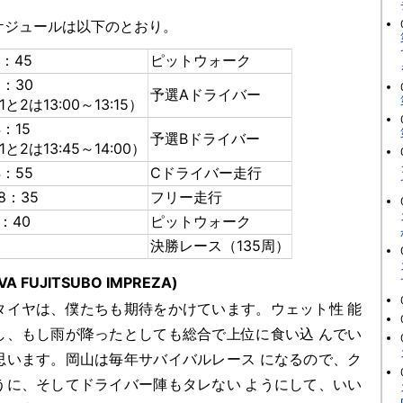
ジュールは以下のとおり。
1：45
ピットウォーク
3：30
予選Aドライバー
と2は13:00～13:15）
4：15
予選Bドライバー
と2は13:45～14:00）
4：55
Cドライバー走行
8：35
フリー走行
2：40
ピットウォーク
決勝レース（135周）
A FUJITSUBO IMPREZA)
タイヤは、僕たちも期待をかけています。ウェット性 能
し、もし雨が降ったとしても総合で上位に食い込 んでい
思います。岡山は毎年サバイバルレース になるので、ク
うに、そしてドライバー陣もタレない ようにして、いい