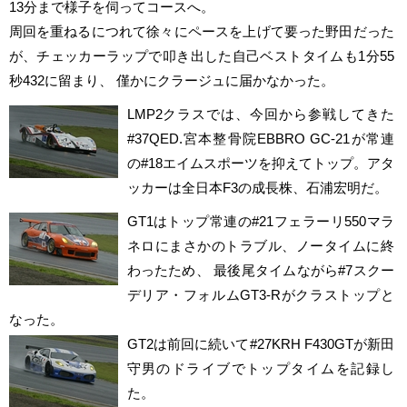
13分まで様子を伺ってコースへ。
周回を重ねるにつれて徐々にペースを上げて要った野田だった
が、チェッカーラップで叩き出した自己ベストタイムも1分55
秒432に留まり、 僅かにクラージュに届かなかった。
LMP2クラスでは、今回から参戦してきた
#37QED.宮本整骨院EBBRO GC-21が常連
の#18エイムスポーツを抑えてトップ。アタ
ッカーは全日本F3の成長株、石浦宏明だ。
GT1はトップ常連の#21フェラーリ550マラ
ネロにまさかのトラブル、ノータイムに終
わったため、 最後尾タイムながら#7スクー
デリア・フォルムGT3-Rがクラストップと
なった。
GT2は前回に続いて#27KRH F430GTが新田
守男のドライブでトップタイムを記録し
た。