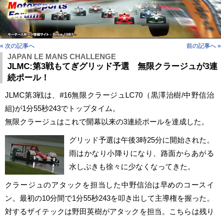
« 次の記事へ
前の記事へ »
JAPAN LE MANS CHALLENGE
JLMC:第3戦もてぎグリッド予選 無限クラージュが3連
続ポール！
JLMC第3戦は、#16無限クラージュLC70（黒澤治樹/中野信治
組)が1分55秒243でトップタイム。
無限クラージュはこれで開幕以来の3連続ポールを達成した。
グリッド予選は午後3時25分に開始された。
雨はかなり小降りになり、路面からあがる
水しぶきも徐々に少なくなってきた。
クラージュのアタックを担当した中野信治は早めのコースイ
ン。最初の10分間で1分55秒243を叩き出して主導権を握った。
対するザイテックは野田英樹がアタックを担当。こちらは残り