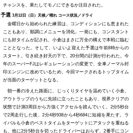
チャンスを、果たしてモノにできるか注目された。
予選
3月12日（日）天候／晴れ コース状況／ドライ
金曜日から始められた練習は、コンディションにも恵まれた
こともあり、順調にメニューを消化。一発にも、コンスタント
にも好タイムが記され、小倉はまさに万全の構えで本戦に臨む
こととなった。そして、いよいよ迎えた予選は午前8時からの
スタート。引き続き好天の下で、20分間の計測が行われた。今
年のスーパーFJはレギュレーションの変更で、全車ノーマル封
印エンジンに改めているため、今回マークされるトップタイム
が当面のターゲットとなる。
朝一番の冷えた路面に、じっくりタイヤを温めていく小倉。
アウトラップのうちに先頭に立ったこともあり、視界クリアの
状態で計測3周目から力強くアクセルを踏んでいく。2分5秒台
で2周走行した後、2分4秒938から4秒684に短縮を果たす。ラ
イバルも小倉のベストタイムをターゲットにアタックを重ねる
も、他に2分5秒台を切ったドライバーはおらず、2番手にコン