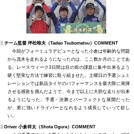
チーム監督 坪松唯夫（Tadao Tsubomatsu）COMMENT
今回がフォーミュラデビューとなった小倉は年齢的な問題
から茂木を走れるようになったのは、ここ数か月のことであ
る。レースウィーク3日間は目の前の課題に集中出来るよう
硬く堅実な方法で練習に取り組ませた。土曜日の予選シュミ
レーションでは新品タイヤのパフォーマンスを最大限に発揮
させる感覚を掴んだようで、今まで以上に大胆な走りが出来
るようになった。予選・決勝とパーフェクトな展開だった
が、更に強いドライバーとなれるよう成長していって欲し
い。
Driver 小倉祥太（Shota Ogura）COMMENT