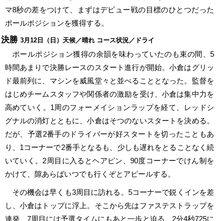
マ8秒の差をつけて、まずはデビュー戦の目標のひとつだった
ポールポジションを獲得する。
決勝
3月12日（日）天候／晴れ コース状況／ドライ
ポールポジション獲得の余韻を味わっていたのも束の間、5
時間あまりで決勝レースのスタート進行が開始。小倉はグリッ
ド最前列に、マシンを威風堂々と並べることとなった。監督を
はじめチームスタッフや関係者の激励を受け、小倉は集中力を
高めていく。1周のフォーメイションラップを経て、レッドシ
グナルの消灯とともに、小倉はそつのないスタートを決める。
だが、予選2番手のドライバーが好スタートを切ったこともあ
り、1コーナーで2番手となるも、少しも遅れをとることなく続
いていく。2周目に入るとヘアピン、90度コーナーでけん制を
かけて、隙あらばいつでも行くぞとアピールする。
その機会は早くも3周目に訪れる。5コーナーで鋭くインを差
し、小倉はトップに浮上。そこから先はファステストラップを
連発、7周目には予選タイムにもあと一歩と迫る、2分4秒725に