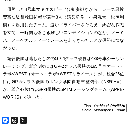
優勝した4号車マキタスピードは初参戦ながら、レース経験
豊富な監督牧田祐輔が若手3人（遠又勇希・小泉颯太・松岡利
樹）を起用したチーム。速いドライバーをそろえ、綿密な作戦
を立て、一時雨も落ちる難しいコンディションのなか、ノーミ
ス、ノーペナルティーでレースを走りきったことが優勝につな
がった。
総合優勝は逃したもののGP-4クラス優勝は488号車シーワン
レーシング。総合3位にはGP-2クラス優勝の185号車オート・
ラボ&WEST（オート・ラボ&WESTミライース）が、総合35位
にはGP-5クラス優勝のホンダ学園自動車整備部（N360HV）
が、総合47位にはGP-1優勝のSPTMレーシングチーム（APPB-
WORKS）が入った。
Text: Yoshinori OHNISHI
Photo: Motorsports Forum
Facebook
Threads
X