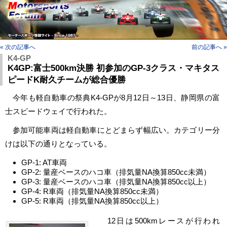
« 次の記事へ
前の記事へ »
K4-GP
K4GP:富士500km決勝 初参加のGP-3クラス・マキタス
ピードK耐久チームが総合優勝
今年も軽自動車の祭典K4-GPが8月12日～13日、静岡県の富
士スピードウェイで行われた。
参加可能車両は軽自動車にとどまらず幅広い。カテゴリー分
けは以下の通りとなっている。
GP-1: AT車両
GP-2: 量産ベースのハコ車（排気量NA換算850cc未満）
GP-3: 量産ベースのハコ車（排気量NA換算850cc以上）
GP-4: R車両（排気量NA換算850cc未満）
GP-5: R車両（排気量NA換算850cc以上）
12日は500kmレースが行われ