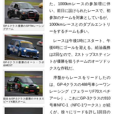
た。1000kmレースの参加増に伴
い、前日に設けられたレースで、初
参加のチームを対象としているが、
1000kmレースとのダブルエントリ
GP-1クラス優勝のSPTMレーシン
グチーム
ーをするチームも多い。
レースは午後1時にスタート、午
後6時にゴールを迎える。給油義務
は2回なので、2ストップ3スティン
トが優勝を狙うチームのオーソドッ
GP-2クラス優勝のオート・ラボ
&WEST
クスな作戦だ。
序盤からレースをリードしたの
は、GP-4クラスの488号車シーワン
レーシング（フェラーリF70スペチ
アーレ）。これにGP-3クラスの910
総合＆GP-3クラス優勝のマキタス
ピードK耐久チーム
号車NFC-1（NFC-1ワークス）が続
くが、徐々にリードを許し1回目の