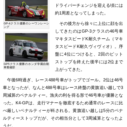
ドライバーチェンジを迎える頃には
約1周差となってしまった。
その後方から徐々に上位に顔を出
GP-4クラス優勝のシーワンレーシ
ング
してきたのはGP-3クラスの46号車
マキタスピードK耐久チーム（マキ
タスピードK耐久ヴィヴィオ）。序
盤に4位につけると、2回のピット
ストップを終えた後半には2位まで
GP5クラス優勝のホンダ学園自動
車整備部
上がってきた。
午後6時過ぎ、レース488号車がトップでゴール。2位は46号
車となったが、なんと488号車はレース終盤の黄旗追い越しで3
周減算のペナルティー。漁夫の利を得る形で46号車が優勝とな
った。K4-GPは、走行マナーを徹底するため通常のレースに比
べ厳しいペナルティーが科される。黄旗追い越しは5分のペナ
ルティーストップだが、その相当分として3周減算となったよ
うだ。