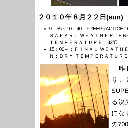
２０１０年８月２２日(sun)
9：55～10：40：FREEPRACTIC
ＳＡＦＡＲＩ ＷＥＡＴＨＥＲ：FI
ＴＥＭＰＥＲＡＴＵＲＥ：32℃
15：00～：ＦＩＮＡＬ ＷＥＡＴ
Ｎ：ＤＲＹ ＴＥＭＰＥＲＡＴＵＲＥ
昨日
り、
SUP
る決
にな
の70