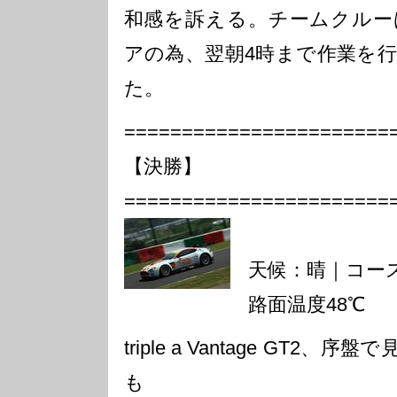
和感を訴える。チームクルー
アの為、翌朝4時まで作業を
た。
=======================
【決勝】
=======================
天候：晴｜コー
路面温度48℃
triple a Vantage GT
も