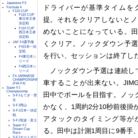
Japanese F3
ドライバーが基準タイムを
Formula 4
F110 CUP
F110 CUP
提。それをクリアしないとノ
東日本王者
決定戦
F110 CUP
めないことになっている。田
西日本王者
決定戦
くクリア。ノックダウン予選
JAF F4選手権
F4日本一決
定戦
を行い、セッションは終了し
F4東日本シ
リーズ
F4西日本シ
ノックダウン予選は連続して
リーズ
F4 JAPANESE
CHAMPIONSHIP
車することが出来ない。JIMG
(FIA-F4)
Super FJ
Championship
田中でポールを目指す。ノック
S-FJもてぎ・菅
生
かなく、1周約2分10秒前後
S-FJ岡山
S-FJ日本一決定
戦
アタックのタイミング等が
S-FJ筑波・富士
Super FJ
Dream Cup
る。田中は計測1周目に9番手、
Race
S-FJオートポリ