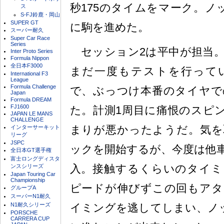
秒175のタイムをマーク。ノ
ス
S-FJ鈴鹿・岡山
SUPER GT
に駒を進めた。
スーパー耐久
Super Car Race
Series
セッション2は平中が担当。
Inter Proto Series
Formula Nippon
全日本F3000
まだ一度もテストを行って
International F3
League
Formula Challenge
で、ぶっつけ本番のタイヤで
Japan
Formula DREAM
FJ1600
た。計測1周目に痛恨のスピ
JAPAN LE MANS
CHALLENGE
まりが悪かったようだ。気を
インターサーキット
リーグ
JSPC
ックを開始するが、今度は他
全日本GT選手権
富士ロングディスタ
入。接触するくらいのタイミ
ンスシリーズ
Japan Touring Car
Championship
ピードが伸びずこの回もアタ
グループA
スーパーN1耐久
N1耐久シリーズ
イミングを逃してしまい、ノ
PORSCHE
CARRERA CUP