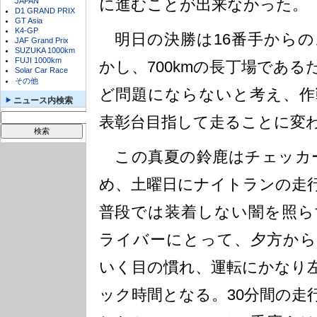
に進むことが出来なかった。
JAPAN
D1 GRAND PRIX
GT Asia
K4-GP
明日の決勝は16番手からの
JAF Grand Prix
SUZUKA 1000km
FUJI 1000km
かし、700kmの長丁場であ
Solar Car Race
その他
ど問題にならないと考え、作
ニュース内検索
表彰台目指して走ることに変
この真夏の鈴鹿はチェッカー
め、土曜日にナイトランの走
普段では装着しない闇を照ら
ライバーにとって、夕方から
いく目の慣れ、運転にかなり
ック時間となる。30分間の走