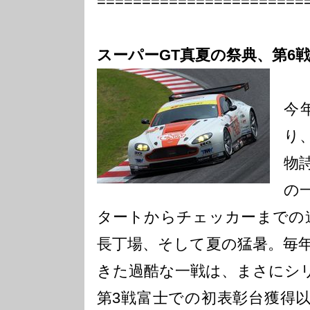
=======================
スーパーGT真夏の祭典、第6戦
今
り
物
の
タートからチェッカーまでの
長丁場、そして夏の猛暑。毎
きた過酷な一戦は、まさにシ
第3戦富士での初表彰台獲得