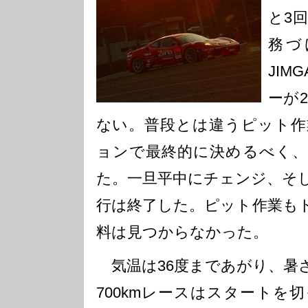
と3
務づ
JIM
ーが
ない。普段とは違うピット作
ョンで最終的に決めるべく、
た。一旦平中にチェンジ、そ
行は終了した。ピット作業も
料は見つからなかった。
気温は36度まであがり、暑
700kmレースはスタートを