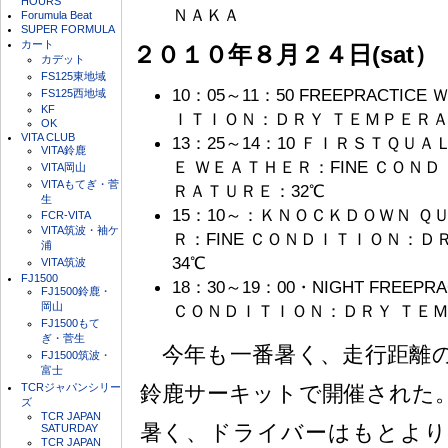
HOURS
ＮＡＫＡ
Forumula Beat
SUPER FORMULA
カート
２０１０年８月２４日(sat）
カデット
FS125東地域
10：05～11：50 FREEPRACTI
FS125西地域
KF
ＩＴＩＯＮ：ＤＲＹ ＴＥＭＰＥＲＡ
OK
VITA CLUB
13：25～14：10 ＦＩＲＳＴＱＵ
VITA鈴鹿
Ｅ ＷＥＡＴＨＥＲ：FINE ＣＯＮ
VITA岡山
VITAもてぎ・菅
ＲＡＴＵＲＥ：32℃
生
15：10～：ＫＮＯＣＫＤＯＷＮ Ｑ
FCR-VITA
VITA筑波・袖ケ
Ｒ：FINE ＣＯＮＤＩＴＩＯＮ：
浦
34℃
VITA筑波
FJ1500
18：30～19：00・NIGHT FREEP
FJ1500鈴鹿・
岡山
ＣＯＮＤＩＴＩＯＮ：ＤＲＹ ＴＥＭ
FJ1500もて
ぎ・菅生
今年も一番暑く、走行距離の
FJ1500筑波・
富士
TCRジャパンシリー
鈴鹿サーキットで開催された
ズ
TCR JAPAN
暑く、ドライバーはもとより
SATURDAY
TCR JAPAN