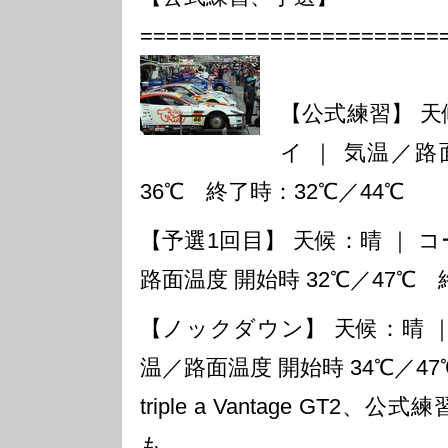
=======================
【公式練習】 天
イ ｜ 気温／路
36℃ 終了時：32℃／44℃
【予選1回目】 天候：晴 ｜ 
路面温度 開始時 32℃／47℃ 
【ノックダウン】 天候：晴 ｜
温／路面温度 開始時 34℃／47
triple a Vantage GT
も