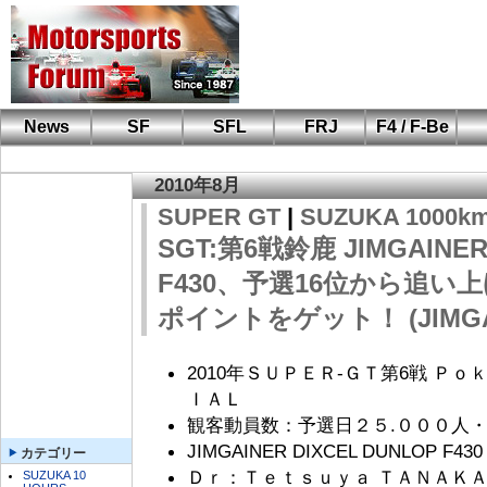
News
SF
SFL
FRJ
F4 / F-Be
F110 CUP
FIA-F4
F-Beat
も
SF
鈴
筑
S
A
2010年8月
SUPER GT
|
SUZUKA 1000k
SGT:第6戦鈴鹿 JIMGAINER
F430、予選16位から追い
ポイントをゲット！ (JIMGA
2010年ＳＵＰＥＲ-ＧＴ第6戦 Ｐ
ＩＡＬ
観客動員数：予選日２５.０００人・
JIMGAINER DIXCEL DUNLOP
カテゴリー
Ｄｒ：Ｔｅｔｓｕｙａ ＴＡＮＡＫ
SUZUKA 10