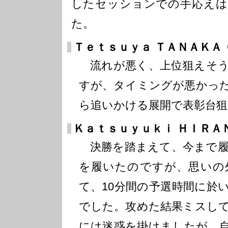
したセッションでの手応えは
た。
Ｔｅｔｓｕｙａ ＴＡＮＡＫＡ
流れが悪く、上位狙えそう
すが、タイミングが悪かっ
ら追いかける展開で表彰台狙
Ｋａｔｓｕｙｕｋｉ ＨＩＲＡ
決勝を踏まえて、今まで履
を履いたのですが、思いの
て、10分間の予選時間に於
でした。攻めた結果ミスし
には迷惑を掛けましたが、