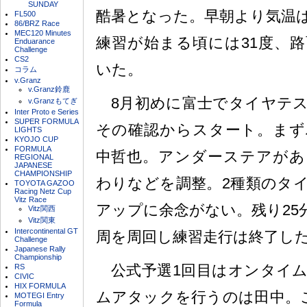
SUNDAY
酷暑となった。早朝より気温
FL500
86/BRZ Race
MEC120 Minutes
練習が始まる頃には31度、路
Enduarance
Challenge
CS2
いた。
コラム
v.Granz
v.Granz鈴鹿
8月初めに富士でタイヤテス
v.Granzもてぎ
Inter Proto e Series
SUPER FORMULA
その確認からスタート。まず
LIGHTS
KYOJO CUP
FORMULA
中哲也。アンダーステアがあ
REGIONAL
JAPANESE
CHAMPIONSHIP
わりなどを調整。2種類のタ
TOYOTA GAZOO
Racing Netz Cup
Vitz Race
アップに余念がない。残り25
Vitz関西
Vitz関東
Intercontinental GT
周を周回し練習走行は終了し
Challenge
Japanese Rally
Championship
公式予選1回目はオンタイム
RS
CIVIC
HIX FORMULA
ムアタックを行うのは田中。
MOTEGI Entry
Formula